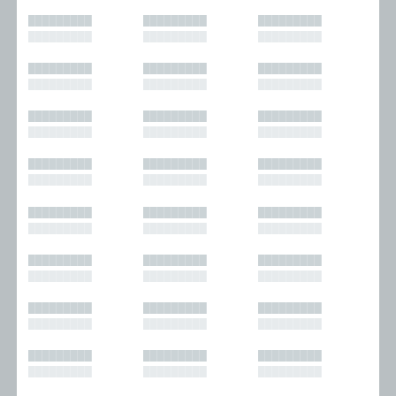
█████████
█████████
█████████
█████████
█████████
█████████
█████████
█████████
█████████
█████████
█████████
█████████
█████████
█████████
█████████
█████████
█████████
█████████
█████████
█████████
█████████
█████████
█████████
█████████
█████████
█████████
█████████
█████████
█████████
█████████
█████████
█████████
█████████
█████████
█████████
█████████
█████████
█████████
█████████
█████████
█████████
█████████
█████████
█████████
█████████
█████████
█████████
█████████