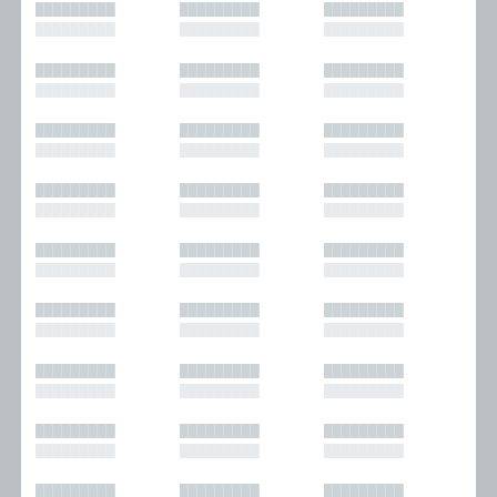
█████████
█████████
█████████
█████████
█████████
█████████
█████████
█████████
█████████
█████████
█████████
█████████
█████████
█████████
█████████
█████████
█████████
█████████
█████████
█████████
█████████
█████████
█████████
█████████
█████████
█████████
█████████
█████████
█████████
█████████
█████████
█████████
█████████
█████████
█████████
█████████
█████████
█████████
█████████
█████████
█████████
█████████
█████████
█████████
█████████
█████████
█████████
█████████
█████████
█████████
█████████