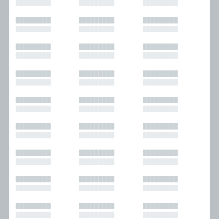
█████████
█████████
█████████
█████████
█████████
█████████
█████████
█████████
█████████
█████████
█████████
█████████
█████████
█████████
█████████
█████████
█████████
█████████
█████████
█████████
█████████
█████████
█████████
█████████
█████████
█████████
█████████
█████████
█████████
█████████
█████████
█████████
█████████
█████████
█████████
█████████
█████████
█████████
█████████
█████████
█████████
█████████
█████████
█████████
█████████
█████████
█████████
█████████
█████████
█████████
█████████