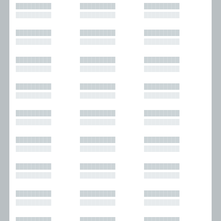
█████████
█████████
█████████
█████████
█████████
█████████
█████████
█████████
█████████
█████████
█████████
█████████
█████████
█████████
█████████
█████████
█████████
█████████
█████████
█████████
█████████
█████████
█████████
█████████
█████████
█████████
█████████
█████████
█████████
█████████
█████████
█████████
█████████
█████████
█████████
█████████
█████████
█████████
█████████
█████████
█████████
█████████
█████████
█████████
█████████
█████████
█████████
█████████
█████████
█████████
█████████