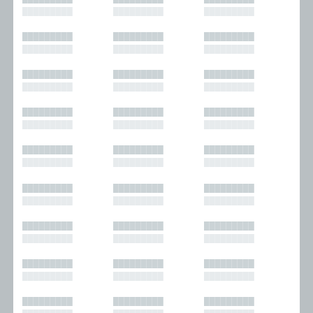
█████████
█████████
█████████
█████████
█████████
█████████
█████████
█████████
█████████
█████████
█████████
█████████
█████████
█████████
█████████
█████████
█████████
█████████
█████████
█████████
█████████
█████████
█████████
█████████
█████████
█████████
█████████
█████████
█████████
█████████
█████████
█████████
█████████
█████████
█████████
█████████
█████████
█████████
█████████
█████████
█████████
█████████
█████████
█████████
█████████
█████████
█████████
█████████