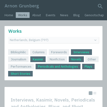
Arnon Grunberg
search query
Home
Works
About
Events
News
Blog
Genootschap
Works
Bibliophilic
Columns
Forewords
Interviews
Journalism
Kasimir
Nonfiction
Novels
Other
Performances
Periodicals and Anthologies
Plays
Short Stories
Interviews, Kasimir, Novels, Periodicals
and Anthologies, Plays, and Short