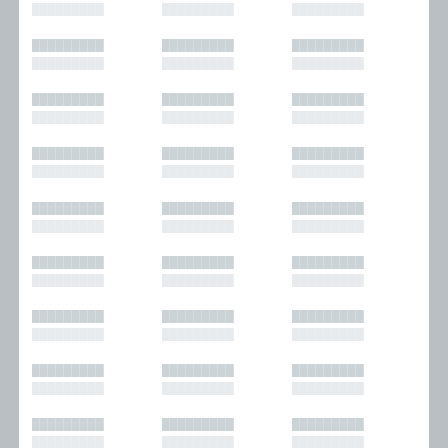
█████████
█████████
█████████
█████████
█████████
█████████
█████████
█████████
█████████
█████████
█████████
█████████
█████████
█████████
█████████
█████████
█████████
█████████
█████████
█████████
█████████
█████████
█████████
█████████
█████████
█████████
█████████
█████████
█████████
█████████
█████████
█████████
█████████
█████████
█████████
█████████
█████████
█████████
█████████
█████████
█████████
█████████
█████████
█████████
█████████
█████████
█████████
█████████
█████████
█████████
█████████