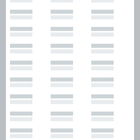
█████████
█████████
█████████
█████████
█████████
█████████
█████████
█████████
█████████
█████████
█████████
█████████
█████████
█████████
█████████
█████████
█████████
█████████
█████████
█████████
█████████
█████████
█████████
█████████
█████████
█████████
█████████
█████████
█████████
█████████
█████████
█████████
█████████
█████████
█████████
█████████
█████████
█████████
█████████
█████████
█████████
█████████
█████████
█████████
█████████
█████████
█████████
█████████
█████████
█████████
█████████