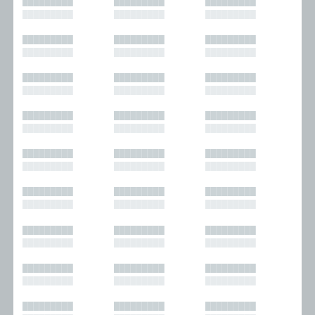
█████████
█████████
█████████
█████████
█████████
█████████
█████████
█████████
█████████
█████████
█████████
█████████
█████████
█████████
█████████
█████████
█████████
█████████
█████████
█████████
█████████
█████████
█████████
█████████
█████████
█████████
█████████
█████████
█████████
█████████
█████████
█████████
█████████
█████████
█████████
█████████
█████████
█████████
█████████
█████████
█████████
█████████
█████████
█████████
█████████
█████████
█████████
█████████
█████████
█████████
█████████