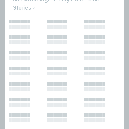
Stories
All
Novels
█████████
█████████
█████████
Bibliophilic
Other
█████████
█████████
█████████
Columns
Performances
Forewords
Periodicals and
█████████
█████████
█████████
Interviews
Anthologies
█████████
█████████
█████████
Journalism
Plays
Kasimir
Short Stories
█████████
█████████
█████████
Nonfiction
█████████
█████████
█████████
█████████
█████████
█████████
█████████
█████████
█████████
█████████
█████████
█████████
█████████
█████████
█████████
█████████
█████████
█████████
█████████
█████████
█████████
█████████
█████████
█████████
█████████
█████████
█████████