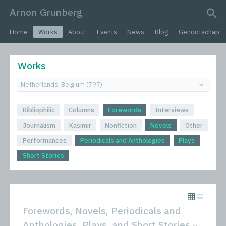
Arnon Grunberg
search query
Home
Works
About
Events
News
Blog
Genootschap
Works
Bibliophilic
Columns
Forewords
Interviews
Journalism
Kasimir
Nonfiction
Novels
Other
Performances
Periodicals and Anthologies
Plays
Short Stories
Forewords, Novels, Periodicals and
Anthologies, Plays, and Short Stories