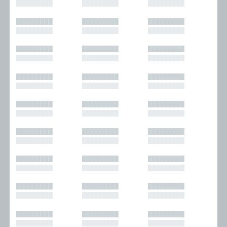
█████████
█████████
█████████
█████████
█████████
█████████
█████████
█████████
█████████
█████████
█████████
█████████
█████████
█████████
█████████
█████████
█████████
█████████
█████████
█████████
█████████
█████████
█████████
█████████
█████████
█████████
█████████
█████████
█████████
█████████
█████████
█████████
█████████
█████████
█████████
█████████
█████████
█████████
█████████
█████████
█████████
█████████
█████████
█████████
█████████
█████████
█████████
█████████
█████████
█████████
█████████