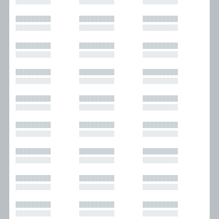
█████████
█████████
█████████
█████████
█████████
█████████
█████████
█████████
█████████
█████████
█████████
█████████
█████████
█████████
█████████
█████████
█████████
█████████
█████████
█████████
█████████
█████████
█████████
█████████
█████████
█████████
█████████
█████████
█████████
█████████
█████████
█████████
█████████
█████████
█████████
█████████
█████████
█████████
█████████
█████████
█████████
█████████
█████████
█████████
█████████
█████████
█████████
█████████
█████████
█████████
█████████