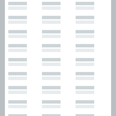
█████████
█████████
█████████
█████████
█████████
█████████
█████████
█████████
█████████
█████████
█████████
█████████
█████████
█████████
█████████
█████████
█████████
█████████
█████████
█████████
█████████
█████████
█████████
█████████
█████████
█████████
█████████
█████████
█████████
█████████
█████████
█████████
█████████
█████████
█████████
█████████
█████████
█████████
█████████
█████████
█████████
█████████
█████████
█████████
█████████
█████████
█████████
█████████
█████████
█████████
█████████