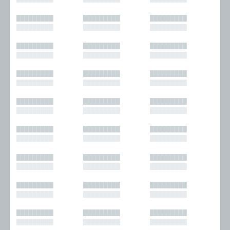
█████████
█████████
█████████
█████████
█████████
█████████
█████████
█████████
█████████
█████████
█████████
█████████
█████████
█████████
█████████
█████████
█████████
█████████
█████████
█████████
█████████
█████████
█████████
█████████
█████████
█████████
█████████
█████████
█████████
█████████
█████████
█████████
█████████
█████████
█████████
█████████
█████████
█████████
█████████
█████████
█████████
█████████
█████████
█████████
█████████
█████████
█████████
█████████