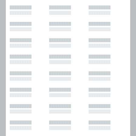
█████████
█████████
█████████
█████████
█████████
█████████
█████████
█████████
█████████
█████████
█████████
█████████
█████████
█████████
█████████
█████████
█████████
█████████
█████████
█████████
█████████
█████████
█████████
█████████
█████████
█████████
█████████
█████████
█████████
█████████
█████████
█████████
█████████
█████████
█████████
█████████
█████████
█████████
█████████
█████████
█████████
█████████
█████████
█████████
█████████
█████████
█████████
█████████