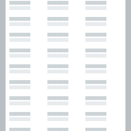
█████████
█████████
█████████
█████████
█████████
█████████
█████████
█████████
█████████
█████████
█████████
█████████
█████████
█████████
█████████
█████████
█████████
█████████
█████████
█████████
█████████
█████████
█████████
█████████
█████████
█████████
█████████
█████████
█████████
█████████
█████████
█████████
█████████
█████████
█████████
█████████
█████████
█████████
█████████
█████████
█████████
█████████
█████████
█████████
█████████
█████████
█████████
█████████
█████████
█████████
█████████