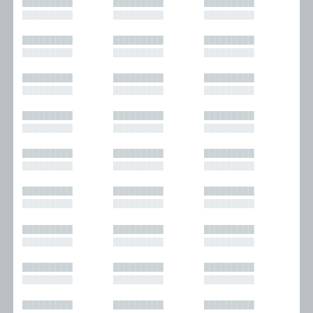
█████████
█████████
█████████
█████████
█████████
█████████
█████████
█████████
█████████
█████████
█████████
█████████
█████████
█████████
█████████
█████████
█████████
█████████
█████████
█████████
█████████
█████████
█████████
█████████
█████████
█████████
█████████
█████████
█████████
█████████
█████████
█████████
█████████
█████████
█████████
█████████
█████████
█████████
█████████
█████████
█████████
█████████
█████████
█████████
█████████
█████████
█████████
█████████
█████████
█████████
█████████