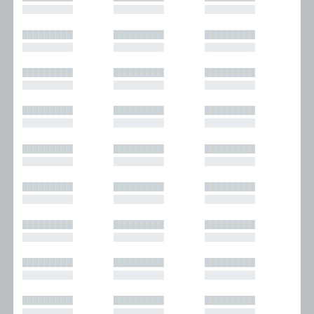
█████████
█████████
█████████
█████████
█████████
█████████
█████████
█████████
█████████
█████████
█████████
█████████
█████████
█████████
█████████
█████████
█████████
█████████
█████████
█████████
█████████
█████████
█████████
█████████
█████████
█████████
█████████
█████████
█████████
█████████
█████████
█████████
█████████
█████████
█████████
█████████
█████████
█████████
█████████
█████████
█████████
█████████
█████████
█████████
█████████
█████████
█████████
█████████
█████████
█████████
█████████