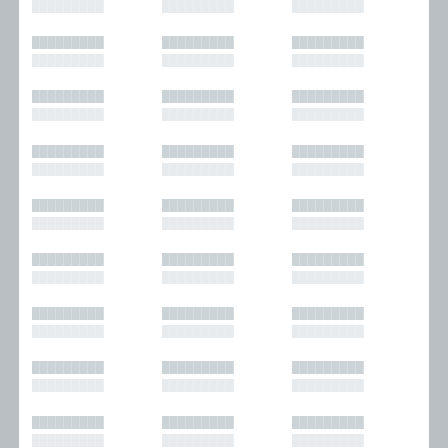
█████████
█████████
█████████
█████████
█████████
█████████
█████████
█████████
█████████
█████████
█████████
█████████
█████████
█████████
█████████
█████████
█████████
█████████
█████████
█████████
█████████
█████████
█████████
█████████
█████████
█████████
█████████
█████████
█████████
█████████
█████████
█████████
█████████
█████████
█████████
█████████
█████████
█████████
█████████
█████████
█████████
█████████
█████████
█████████
█████████
█████████
█████████
█████████
█████████
█████████
█████████