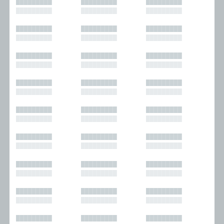
█████████
█████████
█████████
█████████
█████████
█████████
█████████
█████████
█████████
█████████
█████████
█████████
█████████
█████████
█████████
█████████
█████████
█████████
█████████
█████████
█████████
█████████
█████████
█████████
█████████
█████████
█████████
█████████
█████████
█████████
█████████
█████████
█████████
█████████
█████████
█████████
█████████
█████████
█████████
█████████
█████████
█████████
█████████
█████████
█████████
█████████
█████████
█████████
█████████
█████████
█████████