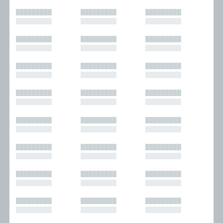
█████████
█████████
█████████
█████████
█████████
█████████
█████████
█████████
█████████
█████████
█████████
█████████
█████████
█████████
█████████
█████████
█████████
█████████
█████████
█████████
█████████
█████████
█████████
█████████
█████████
█████████
█████████
█████████
█████████
█████████
█████████
█████████
█████████
█████████
█████████
█████████
█████████
█████████
█████████
█████████
█████████
█████████
█████████
█████████
█████████
█████████
█████████
█████████