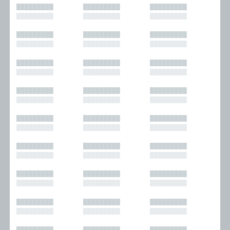
█████████
█████████
█████████
█████████
█████████
█████████
█████████
█████████
█████████
█████████
█████████
█████████
█████████
█████████
█████████
█████████
█████████
█████████
█████████
█████████
█████████
█████████
█████████
█████████
█████████
█████████
█████████
█████████
█████████
█████████
█████████
█████████
█████████
█████████
█████████
█████████
█████████
█████████
█████████
█████████
█████████
█████████
█████████
█████████
█████████
█████████
█████████
█████████
█████████
█████████
█████████