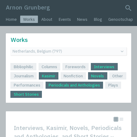
Arnon Grunberg
search query
Home
Works
About
Events
News
Blog
Genootschap
Works
Bibliophilic
Columns
Forewords
Interviews
Journalism
Kasimir
Nonfiction
Novels
Other
Performances
Periodicals and Anthologies
Plays
Short Stories
Interviews, Kasimir, Novels, Periodicals
and Anthologies, and Short Stories