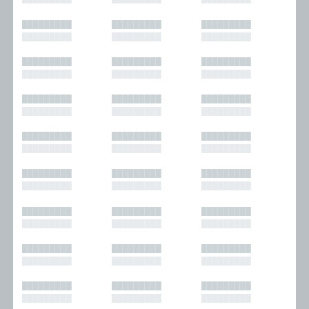
█████████
█████████
█████████
█████████
█████████
█████████
█████████
█████████
█████████
█████████
█████████
█████████
█████████
█████████
█████████
█████████
█████████
█████████
█████████
█████████
█████████
█████████
█████████
█████████
█████████
█████████
█████████
█████████
█████████
█████████
█████████
█████████
█████████
█████████
█████████
█████████
█████████
█████████
█████████
█████████
█████████
█████████
█████████
█████████
█████████
█████████
█████████
█████████