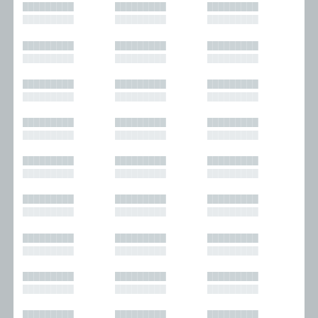
█████████
█████████
█████████
█████████
█████████
█████████
█████████
█████████
█████████
█████████
█████████
█████████
█████████
█████████
█████████
█████████
█████████
█████████
█████████
█████████
█████████
█████████
█████████
█████████
█████████
█████████
█████████
█████████
█████████
█████████
█████████
█████████
█████████
█████████
█████████
█████████
█████████
█████████
█████████
█████████
█████████
█████████
█████████
█████████
█████████
█████████
█████████
█████████
█████████
█████████
█████████