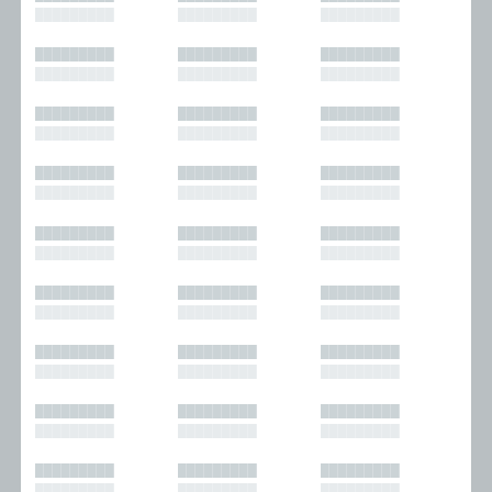
█████████
█████████
█████████
█████████
█████████
█████████
█████████
█████████
█████████
█████████
█████████
█████████
█████████
█████████
█████████
█████████
█████████
█████████
█████████
█████████
█████████
█████████
█████████
█████████
█████████
█████████
█████████
█████████
█████████
█████████
█████████
█████████
█████████
█████████
█████████
█████████
█████████
█████████
█████████
█████████
█████████
█████████
█████████
█████████
█████████
█████████
█████████
█████████
█████████
█████████
█████████