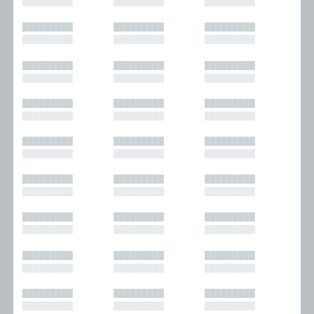
█████████
█████████
█████████
█████████
█████████
█████████
█████████
█████████
█████████
█████████
█████████
█████████
█████████
█████████
█████████
█████████
█████████
█████████
█████████
█████████
█████████
█████████
█████████
█████████
█████████
█████████
█████████
█████████
█████████
█████████
█████████
█████████
█████████
█████████
█████████
█████████
█████████
█████████
█████████
█████████
█████████
█████████
█████████
█████████
█████████
█████████
█████████
█████████
█████████
█████████
█████████