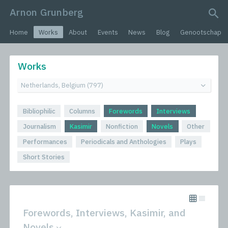
Arnon Grunberg
search query
Home
Works
About
Events
News
Blog
Genootschap
Works
Bibliophilic
Columns
Forewords
Interviews
Journalism
Kasimir
Nonfiction
Novels
Other
Performances
Periodicals and Anthologies
Plays
Short Stories
Forewords, Interviews, Kasimir, and
Novels