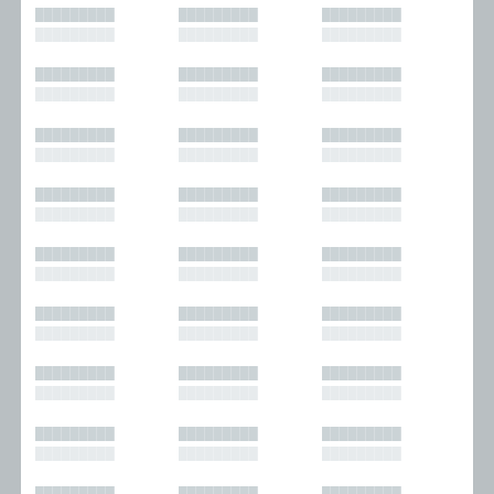
█████████
█████████
█████████
█████████
█████████
█████████
█████████
█████████
█████████
█████████
█████████
█████████
█████████
█████████
█████████
█████████
█████████
█████████
█████████
█████████
█████████
█████████
█████████
█████████
█████████
█████████
█████████
█████████
█████████
█████████
█████████
█████████
█████████
█████████
█████████
█████████
█████████
█████████
█████████
█████████
█████████
█████████
█████████
█████████
█████████
█████████
█████████
█████████
█████████
█████████
█████████