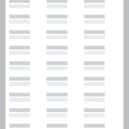
█████████
█████████
█████████
█████████
█████████
█████████
█████████
█████████
█████████
█████████
█████████
█████████
█████████
█████████
█████████
█████████
█████████
█████████
█████████
█████████
█████████
█████████
█████████
█████████
█████████
█████████
█████████
█████████
█████████
█████████
█████████
█████████
█████████
█████████
█████████
█████████
█████████
█████████
█████████
█████████
█████████
█████████
█████████
█████████
█████████
█████████
█████████
█████████
█████████
█████████
█████████