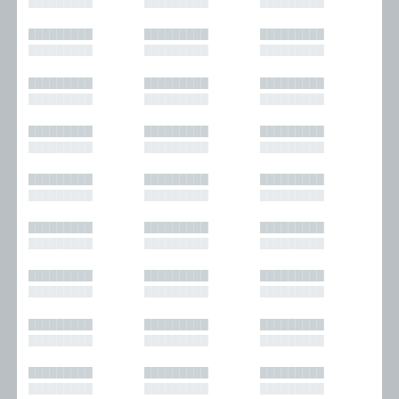
█████████
█████████
█████████
█████████
█████████
█████████
█████████
█████████
█████████
█████████
█████████
█████████
█████████
█████████
█████████
█████████
█████████
█████████
█████████
█████████
█████████
█████████
█████████
█████████
█████████
█████████
█████████
█████████
█████████
█████████
█████████
█████████
█████████
█████████
█████████
█████████
█████████
█████████
█████████
█████████
█████████
█████████
█████████
█████████
█████████
█████████
█████████
█████████
█████████
█████████
█████████