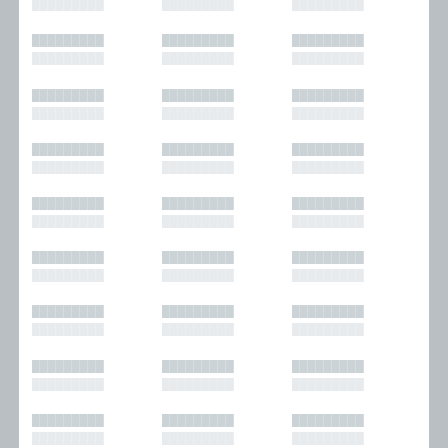
█████████
█████████
█████████
█████████
█████████
█████████
█████████
█████████
█████████
█████████
█████████
█████████
█████████
█████████
█████████
█████████
█████████
█████████
█████████
█████████
█████████
█████████
█████████
█████████
█████████
█████████
█████████
█████████
█████████
█████████
█████████
█████████
█████████
█████████
█████████
█████████
█████████
█████████
█████████
█████████
█████████
█████████
█████████
█████████
█████████
█████████
█████████
█████████
█████████
█████████
█████████