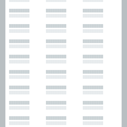
█████████
█████████
█████████
█████████
█████████
█████████
█████████
█████████
█████████
█████████
█████████
█████████
█████████
█████████
█████████
█████████
█████████
█████████
█████████
█████████
█████████
█████████
█████████
█████████
█████████
█████████
█████████
█████████
█████████
█████████
█████████
█████████
█████████
█████████
█████████
█████████
█████████
█████████
█████████
█████████
█████████
█████████
█████████
█████████
█████████
█████████
█████████
█████████
█████████
█████████
█████████