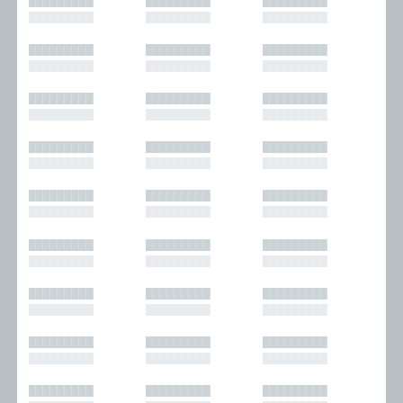
█████████
█████████
█████████
█████████
█████████
█████████
█████████
█████████
█████████
█████████
█████████
█████████
█████████
█████████
█████████
█████████
█████████
█████████
█████████
█████████
█████████
█████████
█████████
█████████
█████████
█████████
█████████
█████████
█████████
█████████
█████████
█████████
█████████
█████████
█████████
█████████
█████████
█████████
█████████
█████████
█████████
█████████
█████████
█████████
█████████
█████████
█████████
█████████
█████████
█████████
█████████