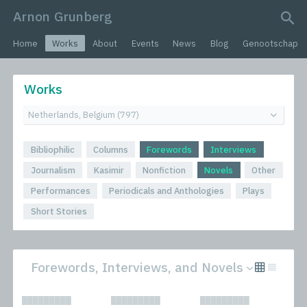
Arnon Grunberg
search query
Home
Works
About
Events
News
Blog
Genootschap
Works
Bibliophilic
Columns
Forewords
Interviews
Journalism
Kasimir
Nonfiction
Novels
Other
Performances
Periodicals and Anthologies
Plays
Short Stories
Forewords, Interviews, and Novels
All
Novels
█████████
█████████
█████████
Bibliophilic
Other