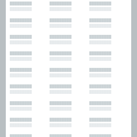
█████████
█████████
█████████
█████████
█████████
█████████
█████████
█████████
█████████
█████████
█████████
█████████
█████████
█████████
█████████
█████████
█████████
█████████
█████████
█████████
█████████
█████████
█████████
█████████
█████████
█████████
█████████
█████████
█████████
█████████
█████████
█████████
█████████
█████████
█████████
█████████
█████████
█████████
█████████
█████████
█████████
█████████
█████████
█████████
█████████
█████████
█████████
█████████
█████████
█████████
█████████