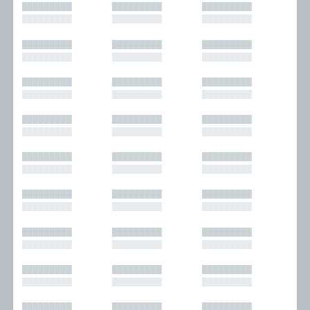
█████████
█████████
█████████
█████████
█████████
█████████
█████████
█████████
█████████
█████████
█████████
█████████
█████████
█████████
█████████
█████████
█████████
█████████
█████████
█████████
█████████
█████████
█████████
█████████
█████████
█████████
█████████
█████████
█████████
█████████
█████████
█████████
█████████
█████████
█████████
█████████
█████████
█████████
█████████
█████████
█████████
█████████
█████████
█████████
█████████
█████████
█████████
█████████
█████████
█████████
█████████