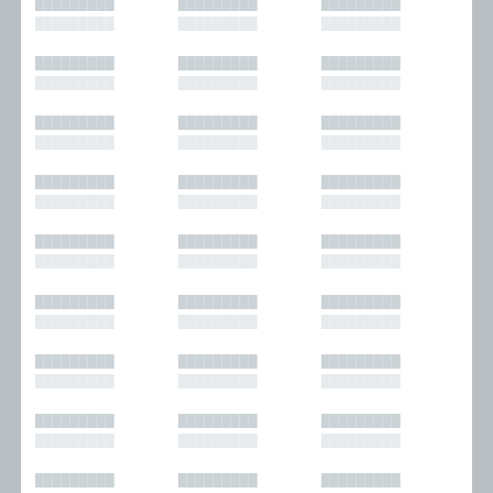
█████████
█████████
█████████
█████████
█████████
█████████
█████████
█████████
█████████
█████████
█████████
█████████
█████████
█████████
█████████
█████████
█████████
█████████
█████████
█████████
█████████
█████████
█████████
█████████
█████████
█████████
█████████
█████████
█████████
█████████
█████████
█████████
█████████
█████████
█████████
█████████
█████████
█████████
█████████
█████████
█████████
█████████
█████████
█████████
█████████
█████████
█████████
█████████
█████████
█████████
█████████