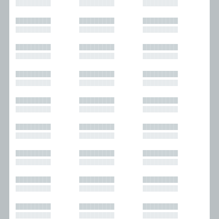
█████████
█████████
█████████
█████████
█████████
█████████
█████████
█████████
█████████
█████████
█████████
█████████
█████████
█████████
█████████
█████████
█████████
█████████
█████████
█████████
█████████
█████████
█████████
█████████
█████████
█████████
█████████
█████████
█████████
█████████
█████████
█████████
█████████
█████████
█████████
█████████
█████████
█████████
█████████
█████████
█████████
█████████
█████████
█████████
█████████
█████████
█████████
█████████
█████████
█████████
█████████