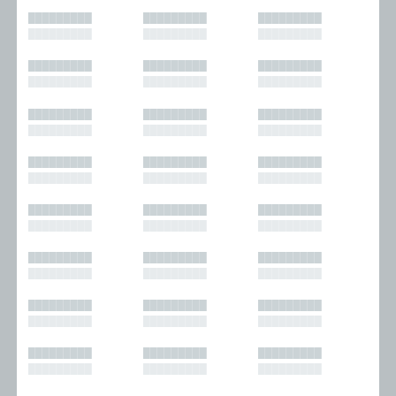
█████████
█████████
█████████
█████████
█████████
█████████
█████████
█████████
█████████
█████████
█████████
█████████
█████████
█████████
█████████
█████████
█████████
█████████
█████████
█████████
█████████
█████████
█████████
█████████
█████████
█████████
█████████
█████████
█████████
█████████
█████████
█████████
█████████
█████████
█████████
█████████
█████████
█████████
█████████
█████████
█████████
█████████
█████████
█████████
█████████
█████████
█████████
█████████