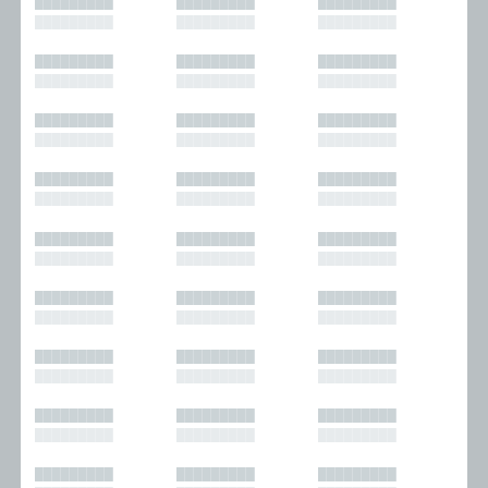
█████████
█████████
█████████
█████████
█████████
█████████
█████████
█████████
█████████
█████████
█████████
█████████
█████████
█████████
█████████
█████████
█████████
█████████
█████████
█████████
█████████
█████████
█████████
█████████
█████████
█████████
█████████
█████████
█████████
█████████
█████████
█████████
█████████
█████████
█████████
█████████
█████████
█████████
█████████
█████████
█████████
█████████
█████████
█████████
█████████
█████████
█████████
█████████
█████████
█████████
█████████