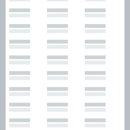
█████████
█████████
█████████
█████████
█████████
█████████
█████████
█████████
█████████
█████████
█████████
█████████
█████████
█████████
█████████
█████████
█████████
█████████
█████████
█████████
█████████
█████████
█████████
█████████
█████████
█████████
█████████
█████████
█████████
█████████
█████████
█████████
█████████
█████████
█████████
█████████
█████████
█████████
█████████
█████████
█████████
█████████
█████████
█████████
█████████
█████████
█████████
█████████