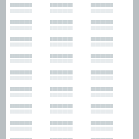
█████████
█████████
█████████
█████████
█████████
█████████
█████████
█████████
█████████
█████████
█████████
█████████
█████████
█████████
█████████
█████████
█████████
█████████
█████████
█████████
█████████
█████████
█████████
█████████
█████████
█████████
█████████
█████████
█████████
█████████
█████████
█████████
█████████
█████████
█████████
█████████
█████████
█████████
█████████
█████████
█████████
█████████
█████████
█████████
█████████
█████████
█████████
█████████