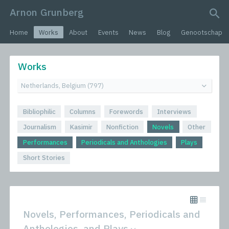
Arnon Grunberg
search query
Home
Works
About
Events
News
Blog
Genootschap
Works
Bibliophilic
Columns
Forewords
Interviews
Journalism
Kasimir
Nonfiction
Novels
Other
Performances
Periodicals and Anthologies
Plays
Short Stories
Novels, Performances, Periodicals and
Anthologies, and Plays