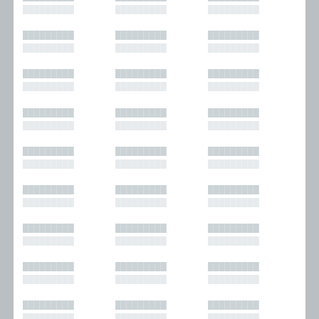
█████████
█████████
█████████
█████████
█████████
█████████
█████████
█████████
█████████
█████████
█████████
█████████
█████████
█████████
█████████
█████████
█████████
█████████
█████████
█████████
█████████
█████████
█████████
█████████
█████████
█████████
█████████
█████████
█████████
█████████
█████████
█████████
█████████
█████████
█████████
█████████
█████████
█████████
█████████
█████████
█████████
█████████
█████████
█████████
█████████
█████████
█████████
█████████
█████████
█████████
█████████