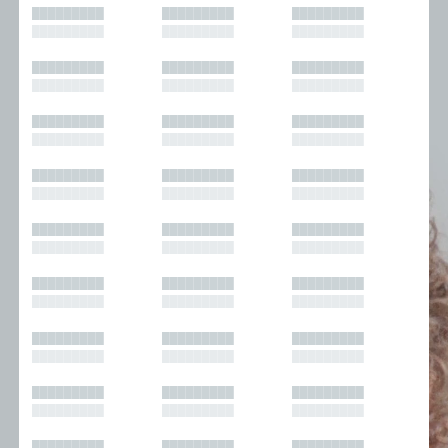
█████████
█████████
█████████
█████████
█████████
█████████
█████████
█████████
█████████
█████████
█████████
█████████
█████████
█████████
█████████
█████████
█████████
█████████
█████████
█████████
█████████
█████████
█████████
█████████
█████████
█████████
█████████
█████████
█████████
█████████
█████████
█████████
█████████
█████████
█████████
█████████
█████████
█████████
█████████
█████████
█████████
█████████
█████████
█████████
█████████
█████████
█████████
█████████
█████████
█████████
█████████