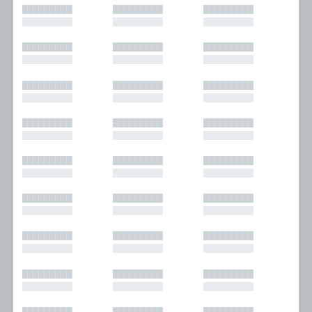
█████████
█████████
█████████
█████████
█████████
█████████
█████████
█████████
█████████
█████████
█████████
█████████
█████████
█████████
█████████
█████████
█████████
█████████
█████████
█████████
█████████
█████████
█████████
█████████
█████████
█████████
█████████
█████████
█████████
█████████
█████████
█████████
█████████
█████████
█████████
█████████
█████████
█████████
█████████
█████████
█████████
█████████
█████████
█████████
█████████
█████████
█████████
█████████
█████████
█████████
█████████