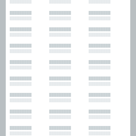
█████████
█████████
█████████
█████████
█████████
█████████
█████████
█████████
█████████
█████████
█████████
█████████
█████████
█████████
█████████
█████████
█████████
█████████
█████████
█████████
█████████
█████████
█████████
█████████
█████████
█████████
█████████
█████████
█████████
█████████
█████████
█████████
█████████
█████████
█████████
█████████
█████████
█████████
█████████
█████████
█████████
█████████
█████████
█████████
█████████
█████████
█████████
█████████
█████████
█████████
█████████