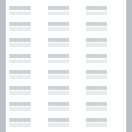
█████████
█████████
█████████
█████████
█████████
█████████
█████████
█████████
█████████
█████████
█████████
█████████
█████████
█████████
█████████
█████████
█████████
█████████
█████████
█████████
█████████
█████████
█████████
█████████
█████████
█████████
█████████
█████████
█████████
█████████
█████████
█████████
█████████
█████████
█████████
█████████
█████████
█████████
█████████
█████████
█████████
█████████
█████████
█████████
█████████
█████████
█████████
█████████