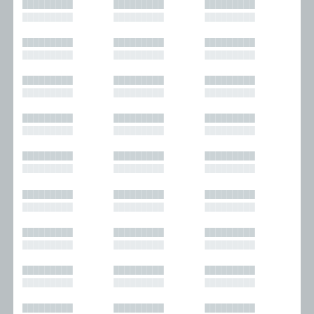
█████████
█████████
█████████
█████████
█████████
█████████
█████████
█████████
█████████
█████████
█████████
█████████
█████████
█████████
█████████
█████████
█████████
█████████
█████████
█████████
█████████
█████████
█████████
█████████
█████████
█████████
█████████
█████████
█████████
█████████
█████████
█████████
█████████
█████████
█████████
█████████
█████████
█████████
█████████
█████████
█████████
█████████
█████████
█████████
█████████
█████████
█████████
█████████
█████████
█████████
█████████