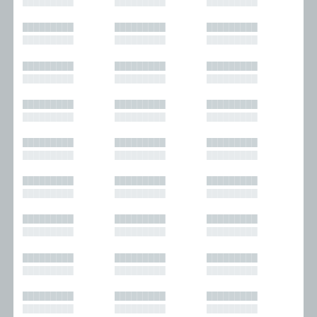
█████████
█████████
█████████
█████████
█████████
█████████
█████████
█████████
█████████
█████████
█████████
█████████
█████████
█████████
█████████
█████████
█████████
█████████
█████████
█████████
█████████
█████████
█████████
█████████
█████████
█████████
█████████
█████████
█████████
█████████
█████████
█████████
█████████
█████████
█████████
█████████
█████████
█████████
█████████
█████████
█████████
█████████
█████████
█████████
█████████
█████████
█████████
█████████
█████████
█████████
█████████