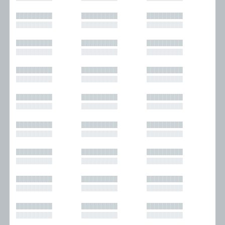
█████████
█████████
█████████
█████████
█████████
█████████
█████████
█████████
█████████
█████████
█████████
█████████
█████████
█████████
█████████
█████████
█████████
█████████
█████████
█████████
█████████
█████████
█████████
█████████
█████████
█████████
█████████
█████████
█████████
█████████
█████████
█████████
█████████
█████████
█████████
█████████
█████████
█████████
█████████
█████████
█████████
█████████
█████████
█████████
█████████
█████████
█████████
█████████