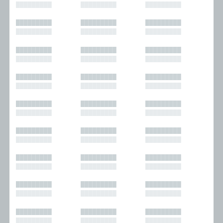
█████████
█████████
█████████
█████████
█████████
█████████
█████████
█████████
█████████
█████████
█████████
█████████
█████████
█████████
█████████
█████████
█████████
█████████
█████████
█████████
█████████
█████████
█████████
█████████
█████████
█████████
█████████
█████████
█████████
█████████
█████████
█████████
█████████
█████████
█████████
█████████
█████████
█████████
█████████
█████████
█████████
█████████
█████████
█████████
█████████
█████████
█████████
█████████
█████████
█████████
█████████