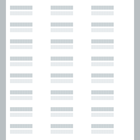
█████████
█████████
█████████
█████████
█████████
█████████
█████████
█████████
█████████
█████████
█████████
█████████
█████████
█████████
█████████
█████████
█████████
█████████
█████████
█████████
█████████
█████████
█████████
█████████
█████████
█████████
█████████
█████████
█████████
█████████
█████████
█████████
█████████
█████████
█████████
█████████
█████████
█████████
█████████
█████████
█████████
█████████
█████████
█████████
█████████
█████████
█████████
█████████