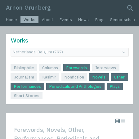
Arnon Grunberg
search query
Home
Works
About
Events
News
Blog
Genootschap
Works
Bibliophilic
Columns
Forewords
Interviews
Journalism
Kasimir
Nonfiction
Novels
Other
Performances
Periodicals and Anthologies
Plays
Short Stories
Forewords, Novels, Other,
Performances, Periodicals and