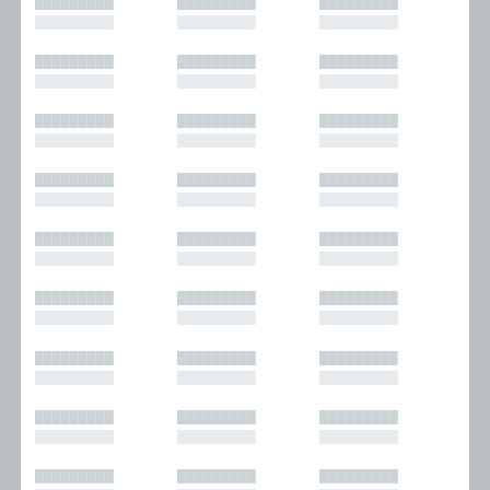
█████████
█████████
█████████
█████████
█████████
█████████
█████████
█████████
█████████
█████████
█████████
█████████
█████████
█████████
█████████
█████████
█████████
█████████
█████████
█████████
█████████
█████████
█████████
█████████
█████████
█████████
█████████
█████████
█████████
█████████
█████████
█████████
█████████
█████████
█████████
█████████
█████████
█████████
█████████
█████████
█████████
█████████
█████████
█████████
█████████
█████████
█████████
█████████
█████████
█████████
█████████