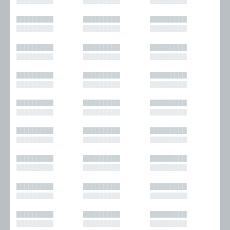
█████████
█████████
█████████
█████████
█████████
█████████
█████████
█████████
█████████
█████████
█████████
█████████
█████████
█████████
█████████
█████████
█████████
█████████
█████████
█████████
█████████
█████████
█████████
█████████
█████████
█████████
█████████
█████████
█████████
█████████
█████████
█████████
█████████
█████████
█████████
█████████
█████████
█████████
█████████
█████████
█████████
█████████
█████████
█████████
█████████
█████████
█████████
█████████
█████████
█████████
█████████