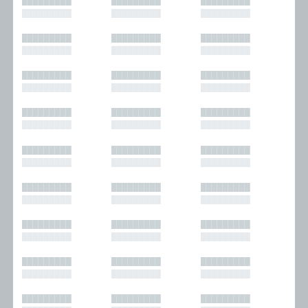
█████████
█████████
█████████
█████████
█████████
█████████
█████████
█████████
█████████
█████████
█████████
█████████
█████████
█████████
█████████
█████████
█████████
█████████
█████████
█████████
█████████
█████████
█████████
█████████
█████████
█████████
█████████
█████████
█████████
█████████
█████████
█████████
█████████
█████████
█████████
█████████
█████████
█████████
█████████
█████████
█████████
█████████
█████████
█████████
█████████
█████████
█████████
█████████
█████████
█████████
█████████