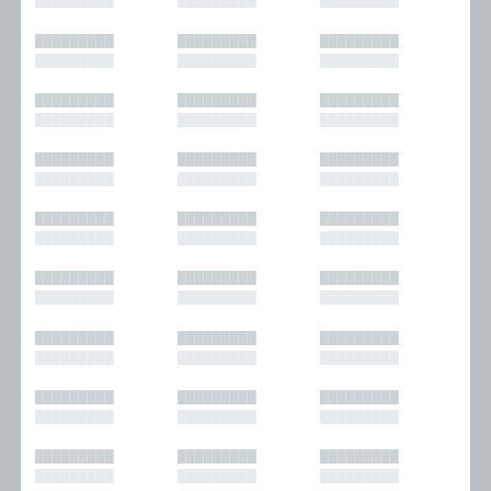
█████████
█████████
█████████
█████████
█████████
█████████
█████████
█████████
█████████
█████████
█████████
█████████
█████████
█████████
█████████
█████████
█████████
█████████
█████████
█████████
█████████
█████████
█████████
█████████
█████████
█████████
█████████
█████████
█████████
█████████
█████████
█████████
█████████
█████████
█████████
█████████
█████████
█████████
█████████
█████████
█████████
█████████
█████████
█████████
█████████
█████████
█████████
█████████
█████████
█████████
█████████