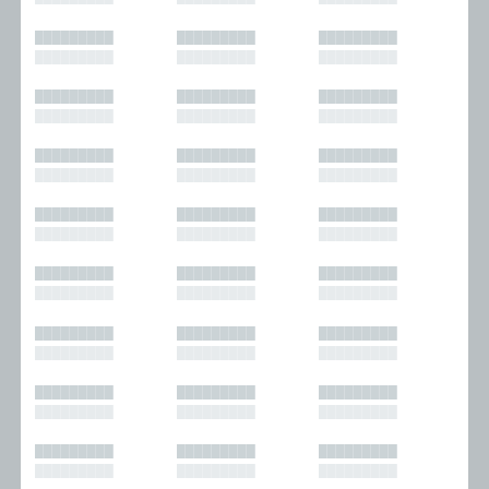
█████████
█████████
█████████
█████████
█████████
█████████
█████████
█████████
█████████
█████████
█████████
█████████
█████████
█████████
█████████
█████████
█████████
█████████
█████████
█████████
█████████
█████████
█████████
█████████
█████████
█████████
█████████
█████████
█████████
█████████
█████████
█████████
█████████
█████████
█████████
█████████
█████████
█████████
█████████
█████████
█████████
█████████
█████████
█████████
█████████
█████████
█████████
█████████