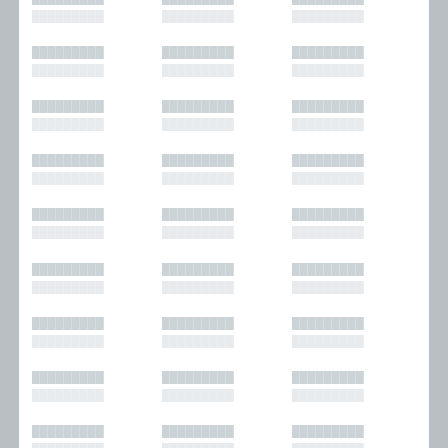
█████████
█████████
█████████
█████████
█████████
█████████
█████████
█████████
█████████
█████████
█████████
█████████
█████████
█████████
█████████
█████████
█████████
█████████
█████████
█████████
█████████
█████████
█████████
█████████
█████████
█████████
█████████
█████████
█████████
█████████
█████████
█████████
█████████
█████████
█████████
█████████
█████████
█████████
█████████
█████████
█████████
█████████
█████████
█████████
█████████
█████████
█████████
█████████