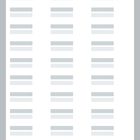
█████████
█████████
█████████
█████████
█████████
█████████
█████████
█████████
█████████
█████████
█████████
█████████
█████████
█████████
█████████
█████████
█████████
█████████
█████████
█████████
█████████
█████████
█████████
█████████
█████████
█████████
█████████
█████████
█████████
█████████
█████████
█████████
█████████
█████████
█████████
█████████
█████████
█████████
█████████
█████████
█████████
█████████
█████████
█████████
█████████
█████████
█████████
█████████