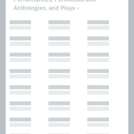
Anthologies, and Plays
All
Novels
█████████
█████████
█████████
Bibliophilic
Other
█████████
█████████
█████████
Columns
Performances
Forewords
Periodicals and
█████████
█████████
█████████
Interviews
Anthologies
█████████
█████████
█████████
Journalism
Plays
Kasimir
Short Stories
█████████
█████████
█████████
Nonfiction
█████████
█████████
█████████
█████████
█████████
█████████
█████████
█████████
█████████
█████████
█████████
█████████
█████████
█████████
█████████
█████████
█████████
█████████
█████████
█████████
█████████
█████████
█████████
█████████
█████████
█████████
█████████