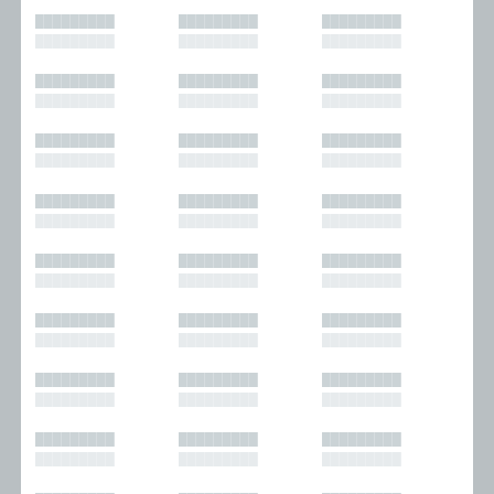
█████████
█████████
█████████
█████████
█████████
█████████
█████████
█████████
█████████
█████████
█████████
█████████
█████████
█████████
█████████
█████████
█████████
█████████
█████████
█████████
█████████
█████████
█████████
█████████
█████████
█████████
█████████
█████████
█████████
█████████
█████████
█████████
█████████
█████████
█████████
█████████
█████████
█████████
█████████
█████████
█████████
█████████
█████████
█████████
█████████
█████████
█████████
█████████