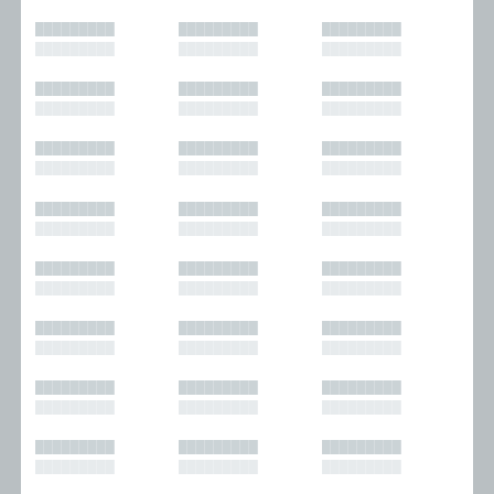
█████████
█████████
█████████
█████████
█████████
█████████
█████████
█████████
█████████
█████████
█████████
█████████
█████████
█████████
█████████
█████████
█████████
█████████
█████████
█████████
█████████
█████████
█████████
█████████
█████████
█████████
█████████
█████████
█████████
█████████
█████████
█████████
█████████
█████████
█████████
█████████
█████████
█████████
█████████
█████████
█████████
█████████
█████████
█████████
█████████
█████████
█████████
█████████