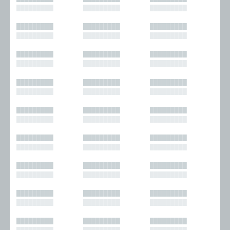
█████████
█████████
█████████
█████████
█████████
█████████
█████████
█████████
█████████
█████████
█████████
█████████
█████████
█████████
█████████
█████████
█████████
█████████
█████████
█████████
█████████
█████████
█████████
█████████
█████████
█████████
█████████
█████████
█████████
█████████
█████████
█████████
█████████
█████████
█████████
█████████
█████████
█████████
█████████
█████████
█████████
█████████
█████████
█████████
█████████
█████████
█████████
█████████