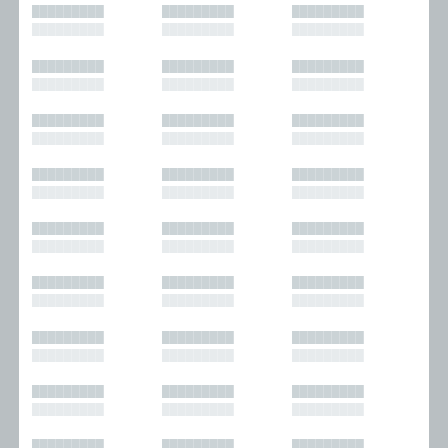
█████████
█████████
█████████
█████████
█████████
█████████
█████████
█████████
█████████
█████████
█████████
█████████
█████████
█████████
█████████
█████████
█████████
█████████
█████████
█████████
█████████
█████████
█████████
█████████
█████████
█████████
█████████
█████████
█████████
█████████
█████████
█████████
█████████
█████████
█████████
█████████
█████████
█████████
█████████
█████████
█████████
█████████
█████████
█████████
█████████
█████████
█████████
█████████
█████████
█████████
█████████