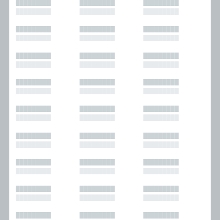
█████████
█████████
█████████
█████████
█████████
█████████
█████████
█████████
█████████
█████████
█████████
█████████
█████████
█████████
█████████
█████████
█████████
█████████
█████████
█████████
█████████
█████████
█████████
█████████
█████████
█████████
█████████
█████████
█████████
█████████
█████████
█████████
█████████
█████████
█████████
█████████
█████████
█████████
█████████
█████████
█████████
█████████
█████████
█████████
█████████
█████████
█████████
█████████
█████████
█████████
█████████