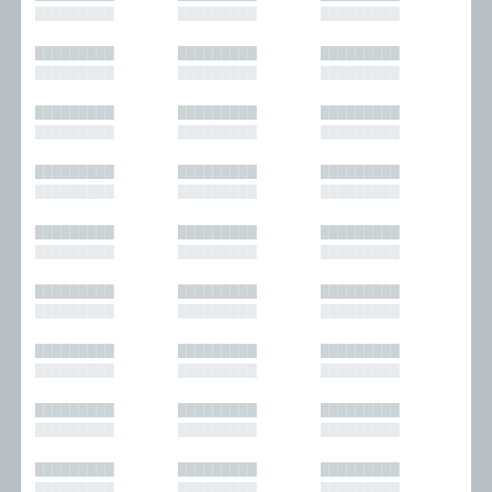
█████████
█████████
█████████
█████████
█████████
█████████
█████████
█████████
█████████
█████████
█████████
█████████
█████████
█████████
█████████
█████████
█████████
█████████
█████████
█████████
█████████
█████████
█████████
█████████
█████████
█████████
█████████
█████████
█████████
█████████
█████████
█████████
█████████
█████████
█████████
█████████
█████████
█████████
█████████
█████████
█████████
█████████
█████████
█████████
█████████
█████████
█████████
█████████
█████████
█████████
█████████