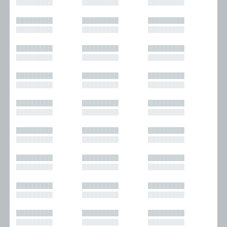
█████████
█████████
█████████
█████████
█████████
█████████
█████████
█████████
█████████
█████████
█████████
█████████
█████████
█████████
█████████
█████████
█████████
█████████
█████████
█████████
█████████
█████████
█████████
█████████
█████████
█████████
█████████
█████████
█████████
█████████
█████████
█████████
█████████
█████████
█████████
█████████
█████████
█████████
█████████
█████████
█████████
█████████
█████████
█████████
█████████
█████████
█████████
█████████
█████████
█████████
█████████