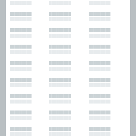
█████████
█████████
█████████
█████████
█████████
█████████
█████████
█████████
█████████
█████████
█████████
█████████
█████████
█████████
█████████
█████████
█████████
█████████
█████████
█████████
█████████
█████████
█████████
█████████
█████████
█████████
█████████
█████████
█████████
█████████
█████████
█████████
█████████
█████████
█████████
█████████
█████████
█████████
█████████
█████████
█████████
█████████
█████████
█████████
█████████
█████████
█████████
█████████
█████████
█████████
█████████