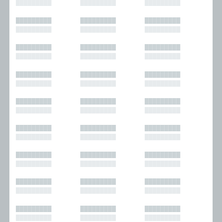
█████████
█████████
█████████
█████████
█████████
█████████
█████████
█████████
█████████
█████████
█████████
█████████
█████████
█████████
█████████
█████████
█████████
█████████
█████████
█████████
█████████
█████████
█████████
█████████
█████████
█████████
█████████
█████████
█████████
█████████
█████████
█████████
█████████
█████████
█████████
█████████
█████████
█████████
█████████
█████████
█████████
█████████
█████████
█████████
█████████
█████████
█████████
█████████
█████████
█████████
█████████