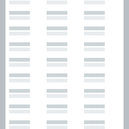
█████████
█████████
█████████
█████████
█████████
█████████
█████████
█████████
█████████
█████████
█████████
█████████
█████████
█████████
█████████
█████████
█████████
█████████
█████████
█████████
█████████
█████████
█████████
█████████
█████████
█████████
█████████
█████████
█████████
█████████
█████████
█████████
█████████
█████████
█████████
█████████
█████████
█████████
█████████
█████████
█████████
█████████
█████████
█████████
█████████
█████████
█████████
█████████
█████████
█████████
█████████