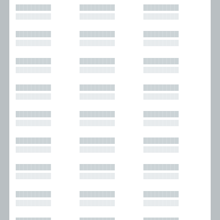
█████████
█████████
█████████
█████████
█████████
█████████
█████████
█████████
█████████
█████████
█████████
█████████
█████████
█████████
█████████
█████████
█████████
█████████
█████████
█████████
█████████
█████████
█████████
█████████
█████████
█████████
█████████
█████████
█████████
█████████
█████████
█████████
█████████
█████████
█████████
█████████
█████████
█████████
█████████
█████████
█████████
█████████
█████████
█████████
█████████
█████████
█████████
█████████