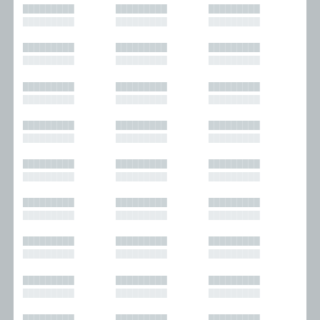
█████████
█████████
█████████
█████████
█████████
█████████
█████████
█████████
█████████
█████████
█████████
█████████
█████████
█████████
█████████
█████████
█████████
█████████
█████████
█████████
█████████
█████████
█████████
█████████
█████████
█████████
█████████
█████████
█████████
█████████
█████████
█████████
█████████
█████████
█████████
█████████
█████████
█████████
█████████
█████████
█████████
█████████
█████████
█████████
█████████
█████████
█████████
█████████
█████████
█████████
█████████