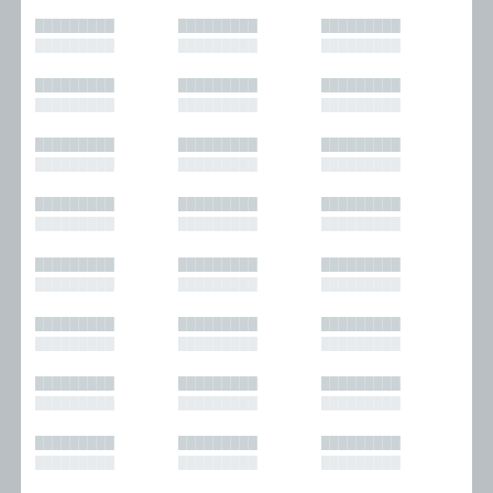
█████████
█████████
█████████
█████████
█████████
█████████
█████████
█████████
█████████
█████████
█████████
█████████
█████████
█████████
█████████
█████████
█████████
█████████
█████████
█████████
█████████
█████████
█████████
█████████
█████████
█████████
█████████
█████████
█████████
█████████
█████████
█████████
█████████
█████████
█████████
█████████
█████████
█████████
█████████
█████████
█████████
█████████
█████████
█████████
█████████
█████████
█████████
█████████