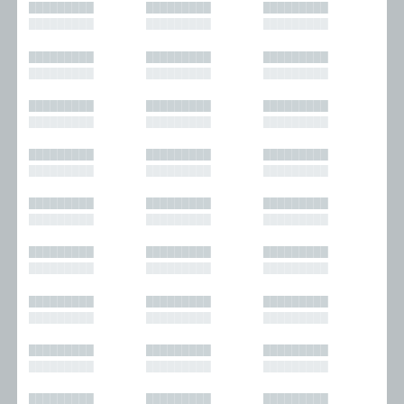
█████████
█████████
█████████
█████████
█████████
█████████
█████████
█████████
█████████
█████████
█████████
█████████
█████████
█████████
█████████
█████████
█████████
█████████
█████████
█████████
█████████
█████████
█████████
█████████
█████████
█████████
█████████
█████████
█████████
█████████
█████████
█████████
█████████
█████████
█████████
█████████
█████████
█████████
█████████
█████████
█████████
█████████
█████████
█████████
█████████
█████████
█████████
█████████
█████████
█████████
█████████