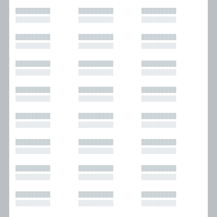
█████████
█████████
█████████
█████████
█████████
█████████
█████████
█████████
█████████
█████████
█████████
█████████
█████████
█████████
█████████
█████████
█████████
█████████
█████████
█████████
█████████
█████████
█████████
█████████
█████████
█████████
█████████
█████████
█████████
█████████
█████████
█████████
█████████
█████████
█████████
█████████
█████████
█████████
█████████
█████████
█████████
█████████
█████████
█████████
█████████
█████████
█████████
█████████