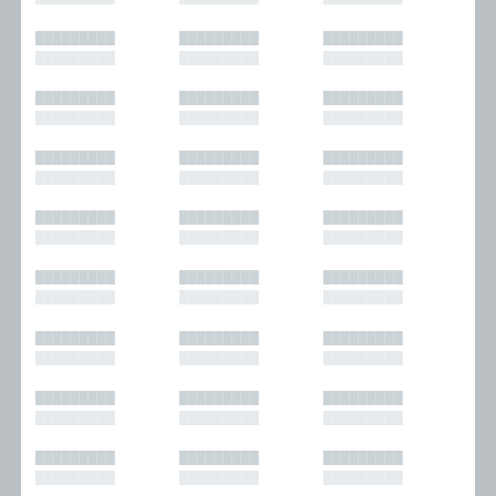
█████████
█████████
█████████
█████████
█████████
█████████
█████████
█████████
█████████
█████████
█████████
█████████
█████████
█████████
█████████
█████████
█████████
█████████
█████████
█████████
█████████
█████████
█████████
█████████
█████████
█████████
█████████
█████████
█████████
█████████
█████████
█████████
█████████
█████████
█████████
█████████
█████████
█████████
█████████
█████████
█████████
█████████
█████████
█████████
█████████
█████████
█████████
█████████