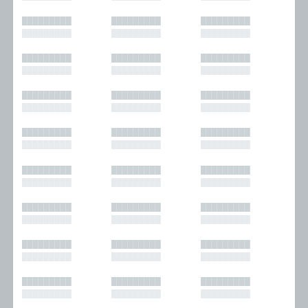
█████████
█████████
█████████
█████████
█████████
█████████
█████████
█████████
█████████
█████████
█████████
█████████
█████████
█████████
█████████
█████████
█████████
█████████
█████████
█████████
█████████
█████████
█████████
█████████
█████████
█████████
█████████
█████████
█████████
█████████
█████████
█████████
█████████
█████████
█████████
█████████
█████████
█████████
█████████
█████████
█████████
█████████
█████████
█████████
█████████
█████████
█████████
█████████