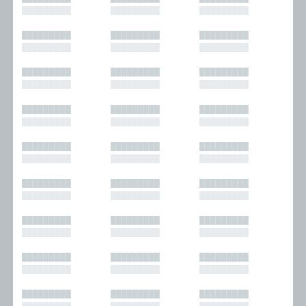
█████████
█████████
█████████
█████████
█████████
█████████
█████████
█████████
█████████
█████████
█████████
█████████
█████████
█████████
█████████
█████████
█████████
█████████
█████████
█████████
█████████
█████████
█████████
█████████
█████████
█████████
█████████
█████████
█████████
█████████
█████████
█████████
█████████
█████████
█████████
█████████
█████████
█████████
█████████
█████████
█████████
█████████
█████████
█████████
█████████
█████████
█████████
█████████