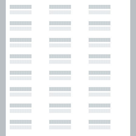
█████████
█████████
█████████
█████████
█████████
█████████
█████████
█████████
█████████
█████████
█████████
█████████
█████████
█████████
█████████
█████████
█████████
█████████
█████████
█████████
█████████
█████████
█████████
█████████
█████████
█████████
█████████
█████████
█████████
█████████
█████████
█████████
█████████
█████████
█████████
█████████
█████████
█████████
█████████
█████████
█████████
█████████
█████████
█████████
█████████
█████████
█████████
█████████