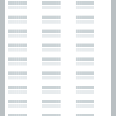
█████████
█████████
█████████
█████████
█████████
█████████
█████████
█████████
█████████
█████████
█████████
█████████
█████████
█████████
█████████
█████████
█████████
█████████
█████████
█████████
█████████
█████████
█████████
█████████
█████████
█████████
█████████
█████████
█████████
█████████
█████████
█████████
█████████
█████████
█████████
█████████
█████████
█████████
█████████
█████████
█████████
█████████
█████████
█████████
█████████
█████████
█████████
█████████
█████████
█████████
█████████