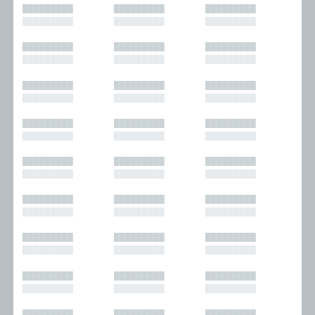
█████████
█████████
█████████
█████████
█████████
█████████
█████████
█████████
█████████
█████████
█████████
█████████
█████████
█████████
█████████
█████████
█████████
█████████
█████████
█████████
█████████
█████████
█████████
█████████
█████████
█████████
█████████
█████████
█████████
█████████
█████████
█████████
█████████
█████████
█████████
█████████
█████████
█████████
█████████
█████████
█████████
█████████
█████████
█████████
█████████
█████████
█████████
█████████
█████████
█████████
█████████