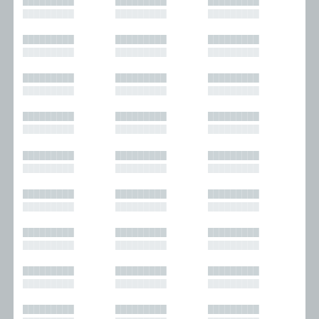
█████████
█████████
█████████
█████████
█████████
█████████
█████████
█████████
█████████
█████████
█████████
█████████
█████████
█████████
█████████
█████████
█████████
█████████
█████████
█████████
█████████
█████████
█████████
█████████
█████████
█████████
█████████
█████████
█████████
█████████
█████████
█████████
█████████
█████████
█████████
█████████
█████████
█████████
█████████
█████████
█████████
█████████
█████████
█████████
█████████
█████████
█████████
█████████
█████████
█████████
█████████