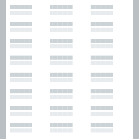
█████████
█████████
█████████
█████████
█████████
█████████
█████████
█████████
█████████
█████████
█████████
█████████
█████████
█████████
█████████
█████████
█████████
█████████
█████████
█████████
█████████
█████████
█████████
█████████
█████████
█████████
█████████
█████████
█████████
█████████
█████████
█████████
█████████
█████████
█████████
█████████
█████████
█████████
█████████
█████████
█████████
█████████
█████████
█████████
█████████
█████████
█████████
█████████