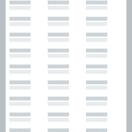
█████████
█████████
█████████
█████████
█████████
█████████
█████████
█████████
█████████
█████████
█████████
█████████
█████████
█████████
█████████
█████████
█████████
█████████
█████████
█████████
█████████
█████████
█████████
█████████
█████████
█████████
█████████
█████████
█████████
█████████
█████████
█████████
█████████
█████████
█████████
█████████
█████████
█████████
█████████
█████████
█████████
█████████
█████████
█████████
█████████
█████████
█████████
█████████
█████████
█████████
█████████