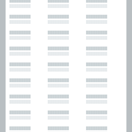
█████████
█████████
█████████
█████████
█████████
█████████
█████████
█████████
█████████
█████████
█████████
█████████
█████████
█████████
█████████
█████████
█████████
█████████
█████████
█████████
█████████
█████████
█████████
█████████
█████████
█████████
█████████
█████████
█████████
█████████
█████████
█████████
█████████
█████████
█████████
█████████
█████████
█████████
█████████
█████████
█████████
█████████
█████████
█████████
█████████
█████████
█████████
█████████
█████████
█████████
█████████