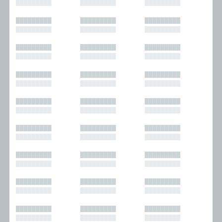
█████████
█████████
█████████
█████████
█████████
█████████
█████████
█████████
█████████
█████████
█████████
█████████
█████████
█████████
█████████
█████████
█████████
█████████
█████████
█████████
█████████
█████████
█████████
█████████
█████████
█████████
█████████
█████████
█████████
█████████
█████████
█████████
█████████
█████████
█████████
█████████
█████████
█████████
█████████
█████████
█████████
█████████
█████████
█████████
█████████
█████████
█████████
█████████
█████████
█████████
█████████