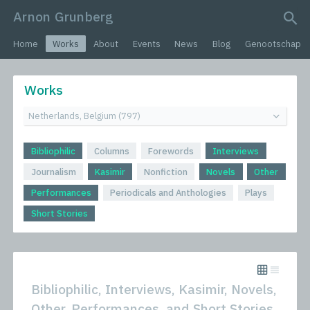
Arnon Grunberg
search query
Home
Works
About
Events
News
Blog
Genootschap
Works
Bibliophilic
Columns
Forewords
Interviews
Journalism
Kasimir
Nonfiction
Novels
Other
Performances
Periodicals and Anthologies
Plays
Short Stories
Bibliophilic, Interviews, Kasimir, Novels,
Other, Performances, and Short Stories