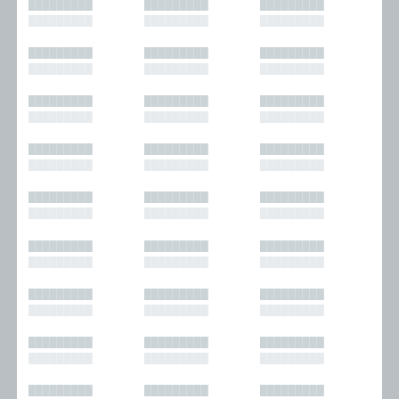
█████████
█████████
█████████
█████████
█████████
█████████
█████████
█████████
█████████
█████████
█████████
█████████
█████████
█████████
█████████
█████████
█████████
█████████
█████████
█████████
█████████
█████████
█████████
█████████
█████████
█████████
█████████
█████████
█████████
█████████
█████████
█████████
█████████
█████████
█████████
█████████
█████████
█████████
█████████
█████████
█████████
█████████
█████████
█████████
█████████
█████████
█████████
█████████
█████████
█████████
█████████