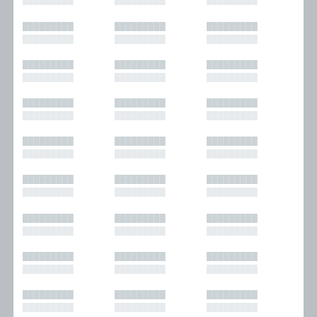
█████████
█████████
█████████
█████████
█████████
█████████
█████████
█████████
█████████
█████████
█████████
█████████
█████████
█████████
█████████
█████████
█████████
█████████
█████████
█████████
█████████
█████████
█████████
█████████
█████████
█████████
█████████
█████████
█████████
█████████
█████████
█████████
█████████
█████████
█████████
█████████
█████████
█████████
█████████
█████████
█████████
█████████
█████████
█████████
█████████
█████████
█████████
█████████
█████████
█████████
█████████