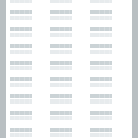
█████████
█████████
█████████
█████████
█████████
█████████
█████████
█████████
█████████
█████████
█████████
█████████
█████████
█████████
█████████
█████████
█████████
█████████
█████████
█████████
█████████
█████████
█████████
█████████
█████████
█████████
█████████
█████████
█████████
█████████
█████████
█████████
█████████
█████████
█████████
█████████
█████████
█████████
█████████
█████████
█████████
█████████
█████████
█████████
█████████
█████████
█████████
█████████
█████████
█████████
█████████