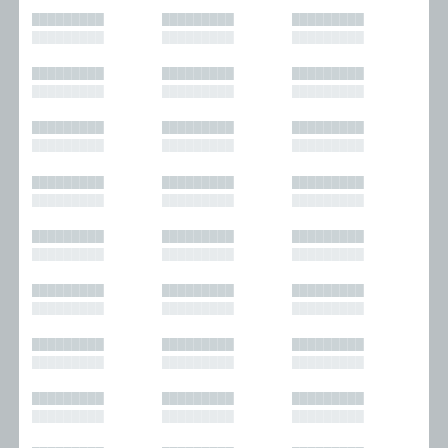
█████████
█████████
█████████
█████████
█████████
█████████
█████████
█████████
█████████
█████████
█████████
█████████
█████████
█████████
█████████
█████████
█████████
█████████
█████████
█████████
█████████
█████████
█████████
█████████
█████████
█████████
█████████
█████████
█████████
█████████
█████████
█████████
█████████
█████████
█████████
█████████
█████████
█████████
█████████
█████████
█████████
█████████
█████████
█████████
█████████
█████████
█████████
█████████