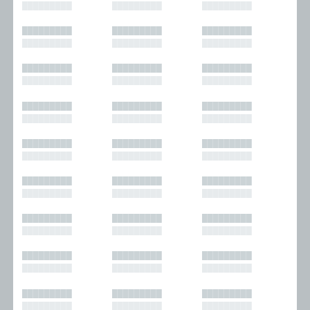
█████████
█████████
█████████
█████████
█████████
█████████
█████████
█████████
█████████
█████████
█████████
█████████
█████████
█████████
█████████
█████████
█████████
█████████
█████████
█████████
█████████
█████████
█████████
█████████
█████████
█████████
█████████
█████████
█████████
█████████
█████████
█████████
█████████
█████████
█████████
█████████
█████████
█████████
█████████
█████████
█████████
█████████
█████████
█████████
█████████
█████████
█████████
█████████
█████████
█████████
█████████