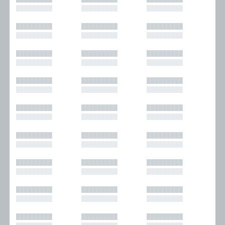
█████████
█████████
█████████
█████████
█████████
█████████
█████████
█████████
█████████
█████████
█████████
█████████
█████████
█████████
█████████
█████████
█████████
█████████
█████████
█████████
█████████
█████████
█████████
█████████
█████████
█████████
█████████
█████████
█████████
█████████
█████████
█████████
█████████
█████████
█████████
█████████
█████████
█████████
█████████
█████████
█████████
█████████
█████████
█████████
█████████
█████████
█████████
█████████