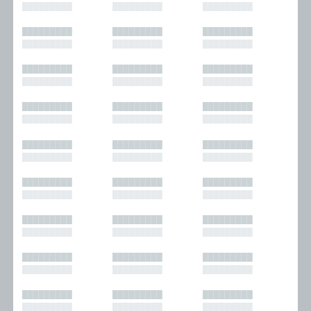
█████████
█████████
█████████
█████████
█████████
█████████
█████████
█████████
█████████
█████████
█████████
█████████
█████████
█████████
█████████
█████████
█████████
█████████
█████████
█████████
█████████
█████████
█████████
█████████
█████████
█████████
█████████
█████████
█████████
█████████
█████████
█████████
█████████
█████████
█████████
█████████
█████████
█████████
█████████
█████████
█████████
█████████
█████████
█████████
█████████
█████████
█████████
█████████
█████████
█████████
█████████