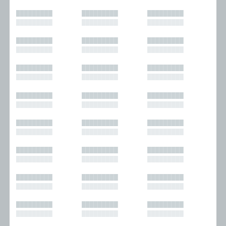
█████████
█████████
█████████
█████████
█████████
█████████
█████████
█████████
█████████
█████████
█████████
█████████
█████████
█████████
█████████
█████████
█████████
█████████
█████████
█████████
█████████
█████████
█████████
█████████
█████████
█████████
█████████
█████████
█████████
█████████
█████████
█████████
█████████
█████████
█████████
█████████
█████████
█████████
█████████
█████████
█████████
█████████
█████████
█████████
█████████
█████████
█████████
█████████