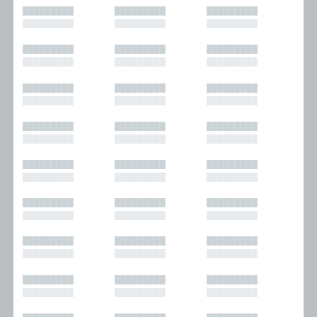
█████████
█████████
█████████
█████████
█████████
█████████
█████████
█████████
█████████
█████████
█████████
█████████
█████████
█████████
█████████
█████████
█████████
█████████
█████████
█████████
█████████
█████████
█████████
█████████
█████████
█████████
█████████
█████████
█████████
█████████
█████████
█████████
█████████
█████████
█████████
█████████
█████████
█████████
█████████
█████████
█████████
█████████
█████████
█████████
█████████
█████████
█████████
█████████