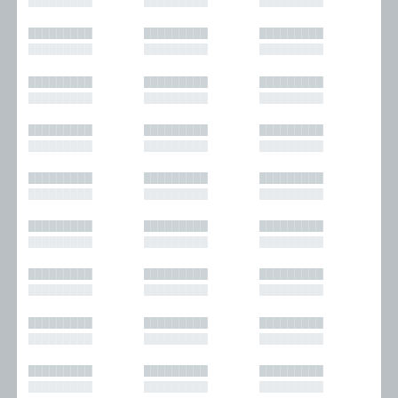
█████████
█████████
█████████
█████████
█████████
█████████
█████████
█████████
█████████
█████████
█████████
█████████
█████████
█████████
█████████
█████████
█████████
█████████
█████████
█████████
█████████
█████████
█████████
█████████
█████████
█████████
█████████
█████████
█████████
█████████
█████████
█████████
█████████
█████████
█████████
█████████
█████████
█████████
█████████
█████████
█████████
█████████
█████████
█████████
█████████
█████████
█████████
█████████
█████████
█████████
█████████