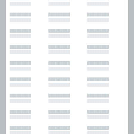
█████████
█████████
█████████
█████████
█████████
█████████
█████████
█████████
█████████
█████████
█████████
█████████
█████████
█████████
█████████
█████████
█████████
█████████
█████████
█████████
█████████
█████████
█████████
█████████
█████████
█████████
█████████
█████████
█████████
█████████
█████████
█████████
█████████
█████████
█████████
█████████
█████████
█████████
█████████
█████████
█████████
█████████
█████████
█████████
█████████
█████████
█████████
█████████
█████████
█████████
█████████