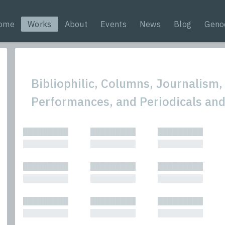
ome
Works
About
Events
News
Blog
Geno
Bibliophilic, Columns, Journalism,
Performances, and Periodicals an
All
Nonfic
█████████
█████████
█████████
Bibliophilic
Novel
█████████
█████████
█████████
Columns
Other
Forewords
Perfo
█████████
█████████
█████████
Interviews
Period
█████████
█████████
█████████
Journalism
Plays
Kasimir
Short 
█████████
█████████
█████████
█████████
█████████
█████████