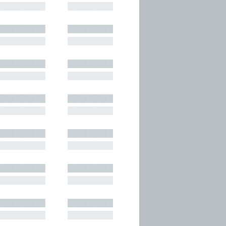
█████████
█████████
█████████
█████████
█████████
█████████
█████████
█████████
█████████
█████████
█████████
█████████
█████████
█████████
█████████
█████████
█████████
█████████
█████████
█████████
█████████
█████████
█████████
█████████
█████████
█████████