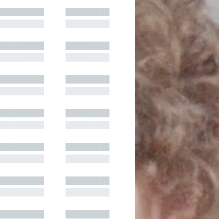
█████████
█████████
█████████
█████████
█████████
█████████
█████████
█████████
█████████
█████████
█████████
█████████
█████████
█████████
█████████
█████████
█████████
█████████
█████████
█████████
█████████
█████████
█████████
█████████
█████████
█████████