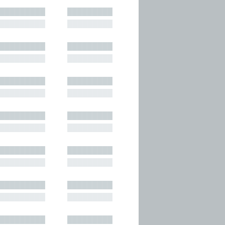
█████████
█████████
█████████
█████████
█████████
█████████
█████████
█████████
█████████
█████████
█████████
█████████
█████████
█████████
█████████
█████████
█████████
█████████
█████████
█████████
█████████
█████████
█████████
█████████
█████████
█████████