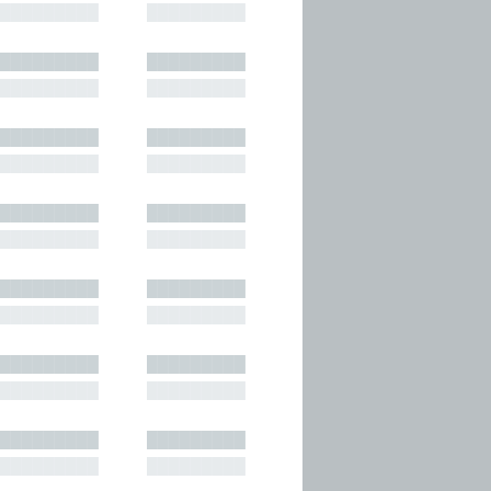
█████████
█████████
█████████
█████████
█████████
█████████
█████████
█████████
█████████
█████████
█████████
█████████
█████████
█████████
█████████
█████████
█████████
█████████
█████████
█████████
█████████
█████████
█████████
█████████
█████████
█████████