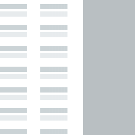
█████████
█████████
█████████
█████████
█████████
█████████
█████████
█████████
█████████
█████████
█████████
█████████
█████████
█████████
█████████
█████████
█████████
█████████
█████████
█████████
█████████
█████████
█████████
█████████
█████████
█████████