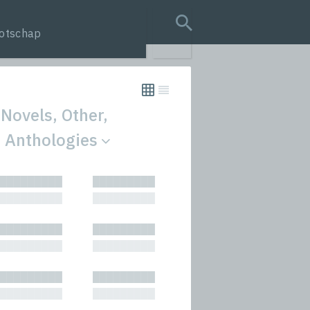
otschap
search query
 Novels, Other,
d Anthologies
tion
█████████
█████████
s
█████████
█████████
rmances
█████████
█████████
icals and Anthologies
█████████
█████████
Stories
█████████
█████████
█████████
█████████