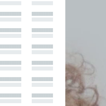
█████████
█████████
█████████
█████████
█████████
█████████
█████████
█████████
█████████
█████████
█████████
█████████
█████████
█████████
█████████
█████████
█████████
█████████
█████████
█████████
█████████
█████████
█████████
█████████
█████████
█████████