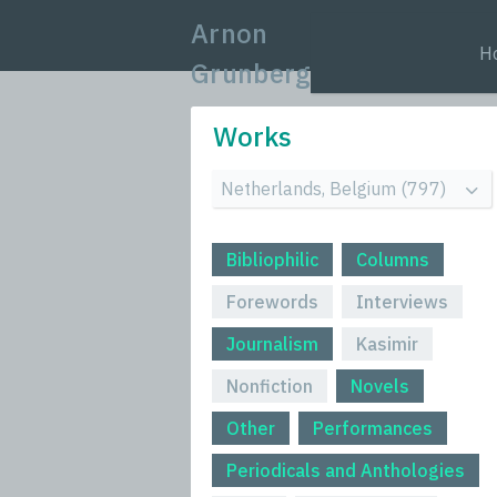
Arnon
H
Grunberg
Works
Bibliophilic
Columns
Forewords
Interviews
Journalism
Kasimir
Nonfiction
Novels
Other
Performances
Periodicals and Anthologies