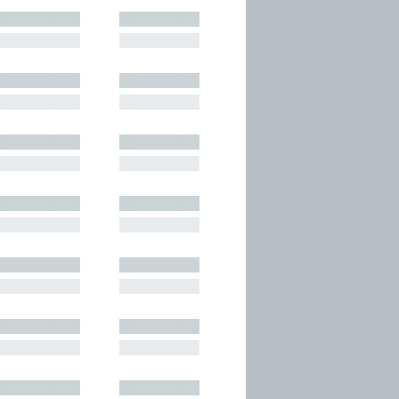
█████████
█████████
█████████
█████████
█████████
█████████
█████████
█████████
█████████
█████████
█████████
█████████
█████████
█████████
█████████
█████████
█████████
█████████
█████████
█████████
█████████
█████████
█████████
█████████
█████████
█████████