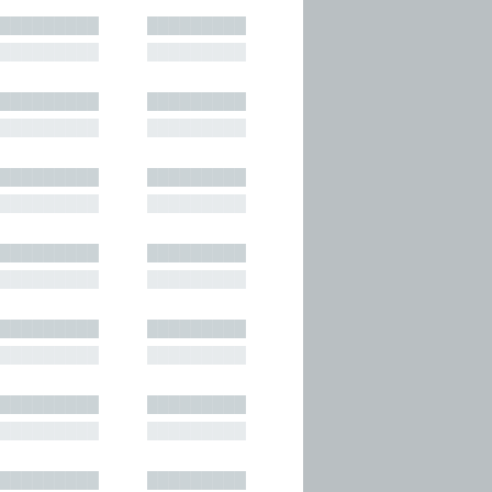
█████████
█████████
█████████
█████████
█████████
█████████
█████████
█████████
█████████
█████████
█████████
█████████
█████████
█████████
█████████
█████████
█████████
█████████
█████████
█████████
█████████
█████████
█████████
█████████
█████████
█████████