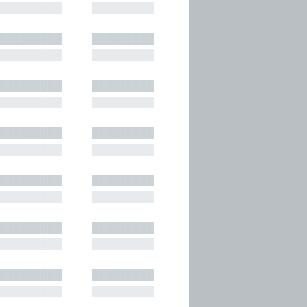
█████████
█████████
█████████
█████████
█████████
█████████
█████████
█████████
█████████
█████████
█████████
█████████
█████████
█████████
█████████
█████████
█████████
█████████
█████████
█████████
█████████
█████████
█████████
█████████
█████████
█████████