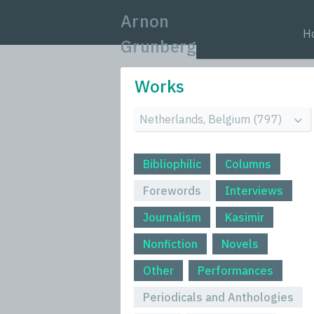
Arnon
H
Grunberg
Works
Bibliophilic
Columns
Forewords
Interviews
Journalism
Kasimir
Nonfiction
Novels
Other
Performances
Periodicals and Anthologies