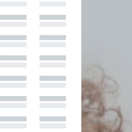
█████████
█████████
█████████
█████████
█████████
█████████
█████████
█████████
█████████
█████████
█████████
█████████
█████████
█████████
█████████
█████████
█████████
█████████
█████████
█████████
█████████
█████████
█████████
█████████
█████████
█████████