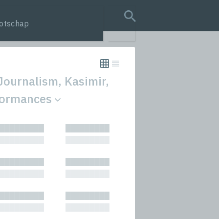
otschap
search query
 Journalism, Kasimir,
rformances
tion
█████████
█████████
s
█████████
█████████
rmances
█████████
█████████
icals and Anthologies
█████████
█████████
Stories
█████████
█████████
█████████
█████████