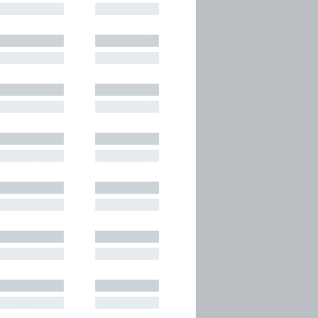
█████████
█████████
█████████
█████████
█████████
█████████
█████████
█████████
█████████
█████████
█████████
█████████
█████████
█████████
█████████
█████████
█████████
█████████
█████████
█████████
█████████
█████████
█████████
█████████
█████████
█████████