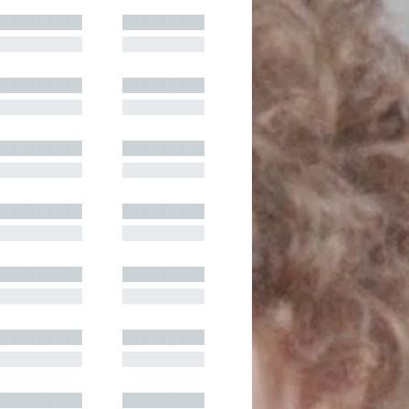
█████████
█████████
█████████
█████████
█████████
█████████
█████████
█████████
█████████
█████████
█████████
█████████
█████████
█████████
█████████
█████████
█████████
█████████
█████████
█████████
█████████
█████████
█████████
█████████
█████████
█████████