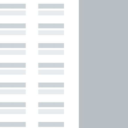
█████████
█████████
█████████
█████████
█████████
█████████
█████████
█████████
█████████
█████████
█████████
█████████
█████████
█████████
█████████
█████████
█████████
█████████
█████████
█████████
█████████
█████████
█████████
█████████
█████████
█████████