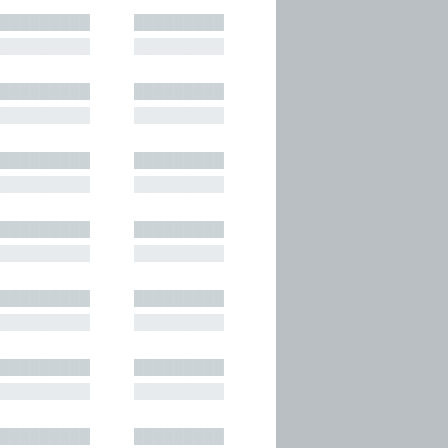
█████████
█████████
█████████
█████████
█████████
█████████
█████████
█████████
█████████
█████████
█████████
█████████
█████████
█████████
█████████
█████████
█████████
█████████
█████████
█████████
█████████
█████████
█████████
█████████
█████████
█████████