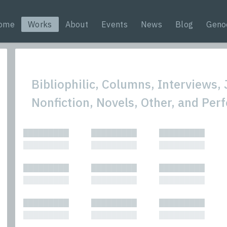
ome
Works
About
Events
News
Blog
Geno
Bibliophilic, Columns, Interviews,
Nonfiction, Novels, Other, and Pe
All
Nonfic
█████████
█████████
█████████
Bibliophilic
Novel
█████████
█████████
█████████
Columns
Other
Forewords
Perfo
█████████
█████████
█████████
Interviews
Period
█████████
█████████
█████████
Journalism
Plays
Kasimir
Short 
█████████
█████████
█████████
█████████
█████████
█████████