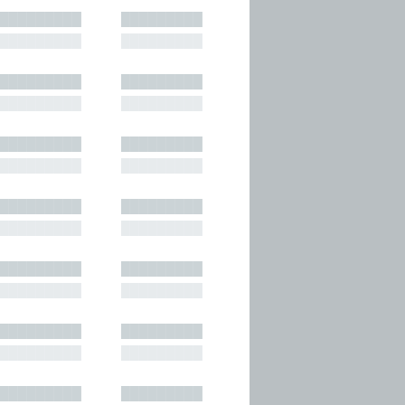
█████████
█████████
█████████
█████████
█████████
█████████
█████████
█████████
█████████
█████████
█████████
█████████
█████████
█████████
█████████
█████████
█████████
█████████
█████████
█████████
█████████
█████████
█████████
█████████
█████████
█████████