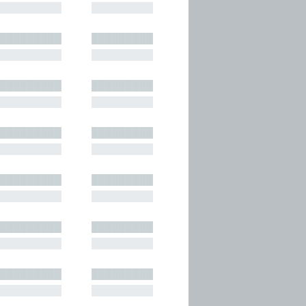
█████████
█████████
█████████
█████████
█████████
█████████
█████████
█████████
█████████
█████████
█████████
█████████
█████████
█████████
█████████
█████████
█████████
█████████
█████████
█████████
█████████
█████████
█████████
█████████
█████████
█████████