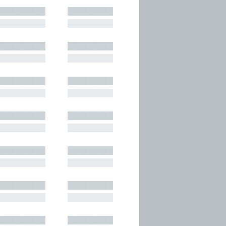
█████████
█████████
█████████
█████████
█████████
█████████
█████████
█████████
█████████
█████████
█████████
█████████
█████████
█████████
█████████
█████████
█████████
█████████
█████████
█████████
█████████
█████████
█████████
█████████
█████████
█████████