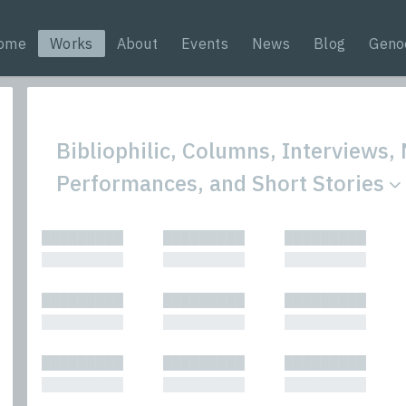
ome
Works
About
Events
News
Blog
Geno
Bibliophilic, Columns, Interviews, 
Performances, and Short Stories
All
Nonfic
█████████
█████████
█████████
Bibliophilic
Novel
█████████
█████████
█████████
Columns
Other
Forewords
Perfo
█████████
█████████
█████████
Interviews
Period
█████████
█████████
█████████
Journalism
Plays
Kasimir
Short 
█████████
█████████
█████████
█████████
█████████
█████████