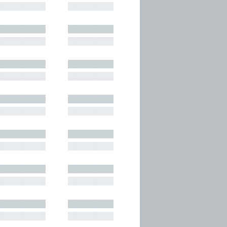
█████████
█████████
█████████
█████████
█████████
█████████
█████████
█████████
█████████
█████████
█████████
█████████
█████████
█████████
█████████
█████████
█████████
█████████
█████████
█████████
█████████
█████████
█████████
█████████
█████████
█████████