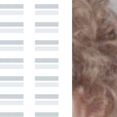
█████████
█████████
█████████
█████████
█████████
█████████
█████████
█████████
█████████
█████████
█████████
█████████
█████████
█████████
█████████
█████████
█████████
█████████
█████████
█████████
█████████
█████████
█████████
█████████
█████████
█████████