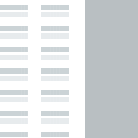
█████████
█████████
█████████
█████████
█████████
█████████
█████████
█████████
█████████
█████████
█████████
█████████
█████████
█████████
█████████
█████████
█████████
█████████
█████████
█████████
█████████
█████████
█████████
█████████
█████████
█████████