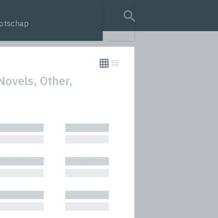
otschap
search query
Novels, Other,
tion
█████████
█████████
s
█████████
█████████
rmances
█████████
█████████
icals and Anthologies
█████████
█████████
Stories
█████████
█████████
█████████
█████████