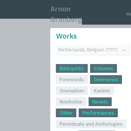
Arnon
H
Grunberg
Works
Bibliophilic
Columns
Forewords
Interviews
Journalism
Kasimir
Nonfiction
Novels
Other
Performances
Periodicals and Anthologies