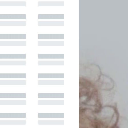
█████████
█████████
█████████
█████████
█████████
█████████
█████████
█████████
█████████
█████████
█████████
█████████
█████████
█████████
█████████
█████████
█████████
█████████
█████████
█████████
█████████
█████████
█████████
█████████
█████████
█████████