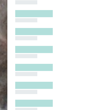
█████████
█████████
█████████
█████████
█████████
█████████
█████████
█████████
█████████
█████████
█████████
█████████
█████████