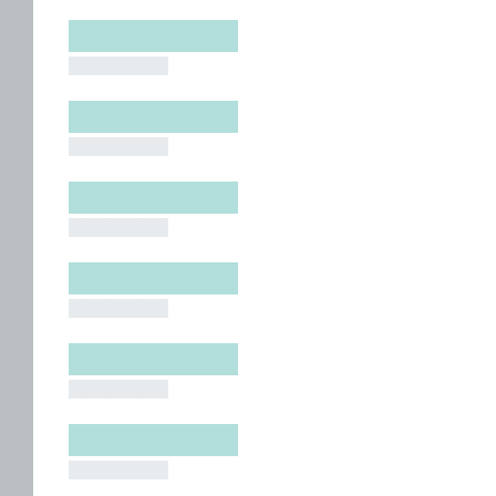
█████████
█████████
█████████
█████████
█████████
█████████
█████████
█████████
█████████
█████████
█████████
█████████