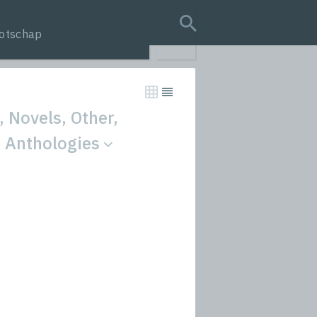
otschap
search query
, Novels, Other,
d Anthologies
tion
s
rmances
icals and Anthologies
Stories