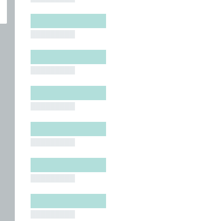
█████████
█████████
█████████
█████████
█████████
█████████
█████████
█████████
█████████
█████████
█████████
█████████