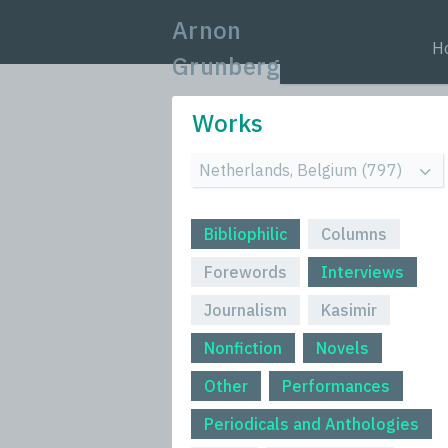
Arnon
H
Grunberg
Works
Bibliophilic
Columns
Forewords
Interviews
Journalism
Kasimir
Nonfiction
Novels
Other
Performances
Periodicals and Anthologies