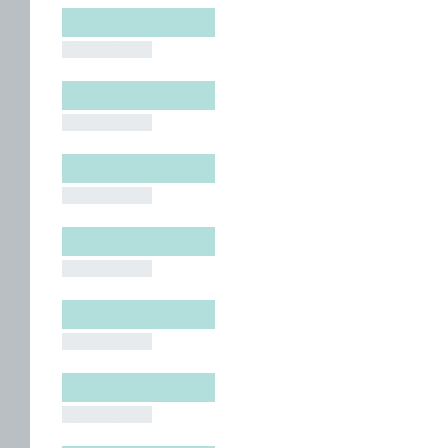
█████████
█████████
█████████
█████████
█████████
█████████
█████████
█████████
█████████
█████████
█████████
█████████