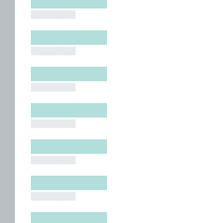
█████████
█████████
█████████
█████████
█████████
█████████
█████████
█████████
█████████
█████████
█████████
█████████
█████████