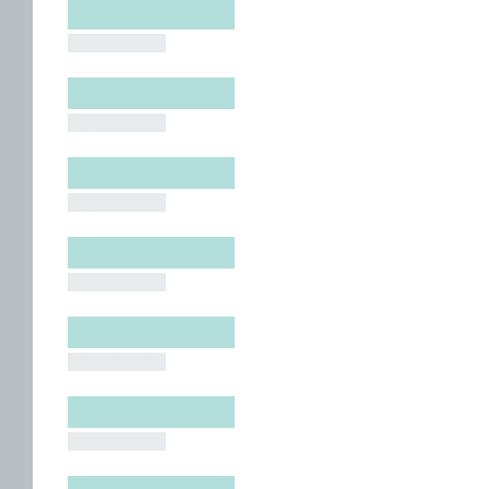
█████████
█████████
█████████
█████████
█████████
█████████
█████████
█████████
█████████
█████████
█████████
█████████