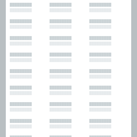
█████████
█████████
█████████
█████████
█████████
█████████
█████████
█████████
█████████
█████████
█████████
█████████
█████████
█████████
█████████
█████████
█████████
█████████
█████████
█████████
█████████
█████████
█████████
█████████
█████████
█████████
█████████
█████████
█████████
█████████
█████████
█████████
█████████
█████████
█████████
█████████
█████████
█████████
█████████
█████████
█████████
█████████
█████████
█████████
█████████
█████████
█████████
█████████