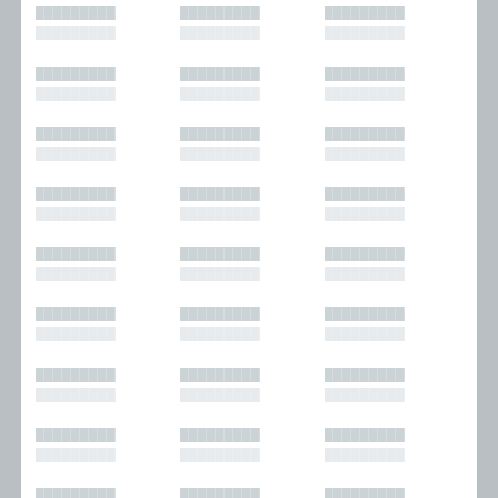
█████████
█████████
█████████
█████████
█████████
█████████
█████████
█████████
█████████
█████████
█████████
█████████
█████████
█████████
█████████
█████████
█████████
█████████
█████████
█████████
█████████
█████████
█████████
█████████
█████████
█████████
█████████
█████████
█████████
█████████
█████████
█████████
█████████
█████████
█████████
█████████
█████████
█████████
█████████
█████████
█████████
█████████
█████████
█████████
█████████
█████████
█████████
█████████
█████████
█████████
█████████