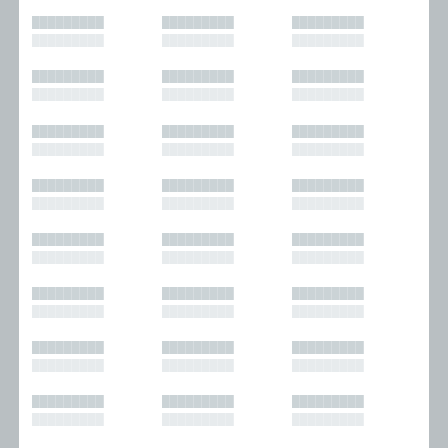
█████████
█████████
█████████
█████████
█████████
█████████
█████████
█████████
█████████
█████████
█████████
█████████
█████████
█████████
█████████
█████████
█████████
█████████
█████████
█████████
█████████
█████████
█████████
█████████
█████████
█████████
█████████
█████████
█████████
█████████
█████████
█████████
█████████
█████████
█████████
█████████
█████████
█████████
█████████
█████████
█████████
█████████
█████████
█████████
█████████
█████████
█████████
█████████