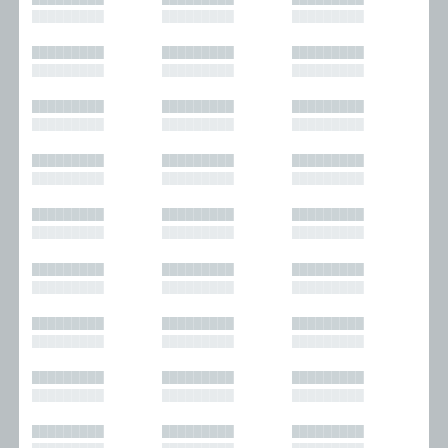
█████████
█████████
█████████
█████████
█████████
█████████
█████████
█████████
█████████
█████████
█████████
█████████
█████████
█████████
█████████
█████████
█████████
█████████
█████████
█████████
█████████
█████████
█████████
█████████
█████████
█████████
█████████
█████████
█████████
█████████
█████████
█████████
█████████
█████████
█████████
█████████
█████████
█████████
█████████
█████████
█████████
█████████
█████████
█████████
█████████
█████████
█████████
█████████