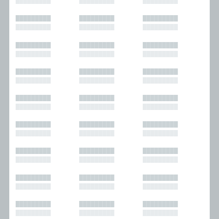
█████████
█████████
█████████
█████████
█████████
█████████
█████████
█████████
█████████
█████████
█████████
█████████
█████████
█████████
█████████
█████████
█████████
█████████
█████████
█████████
█████████
█████████
█████████
█████████
█████████
█████████
█████████
█████████
█████████
█████████
█████████
█████████
█████████
█████████
█████████
█████████
█████████
█████████
█████████
█████████
█████████
█████████
█████████
█████████
█████████
█████████
█████████
█████████
█████████
█████████
█████████