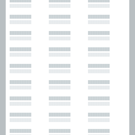
█████████
█████████
█████████
█████████
█████████
█████████
█████████
█████████
█████████
█████████
█████████
█████████
█████████
█████████
█████████
█████████
█████████
█████████
█████████
█████████
█████████
█████████
█████████
█████████
█████████
█████████
█████████
█████████
█████████
█████████
█████████
█████████
█████████
█████████
█████████
█████████
█████████
█████████
█████████
█████████
█████████
█████████
█████████
█████████
█████████
█████████
█████████
█████████
█████████
█████████
█████████