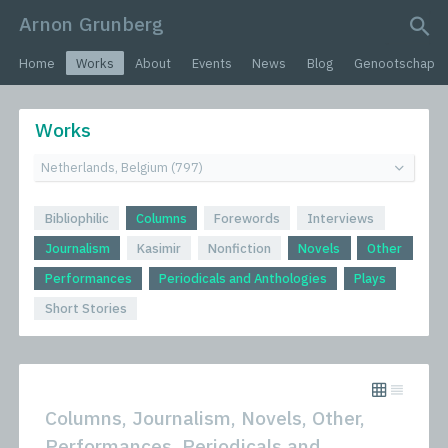
Arnon Grunberg
search query
Home
Works
About
Events
News
Blog
Genootschap
Works
Bibliophilic
Columns
Forewords
Interviews
Journalism
Kasimir
Nonfiction
Novels
Other
Performances
Periodicals and Anthologies
Plays
Short Stories
Columns, Journalism, Novels, Other,
Performances, Periodicals and