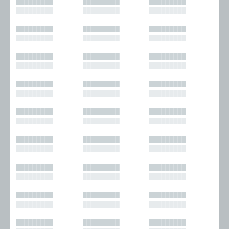
█████████
█████████
█████████
█████████
█████████
█████████
█████████
█████████
█████████
█████████
█████████
█████████
█████████
█████████
█████████
█████████
█████████
█████████
█████████
█████████
█████████
█████████
█████████
█████████
█████████
█████████
█████████
█████████
█████████
█████████
█████████
█████████
█████████
█████████
█████████
█████████
█████████
█████████
█████████
█████████
█████████
█████████
█████████
█████████
█████████
█████████
█████████
█████████
█████████
█████████
█████████