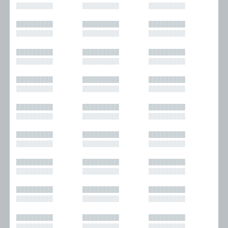
█████████
█████████
█████████
█████████
█████████
█████████
█████████
█████████
█████████
█████████
█████████
█████████
█████████
█████████
█████████
█████████
█████████
█████████
█████████
█████████
█████████
█████████
█████████
█████████
█████████
█████████
█████████
█████████
█████████
█████████
█████████
█████████
█████████
█████████
█████████
█████████
█████████
█████████
█████████
█████████
█████████
█████████
█████████
█████████
█████████
█████████
█████████
█████████
█████████
█████████
█████████