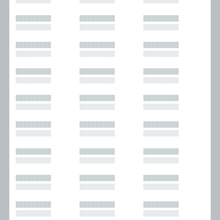
█████████
█████████
█████████
█████████
█████████
█████████
█████████
█████████
█████████
█████████
█████████
█████████
█████████
█████████
█████████
█████████
█████████
█████████
█████████
█████████
█████████
█████████
█████████
█████████
█████████
█████████
█████████
█████████
█████████
█████████
█████████
█████████
█████████
█████████
█████████
█████████
█████████
█████████
█████████
█████████
█████████
█████████
█████████
█████████
█████████
█████████
█████████
█████████
█████████
█████████
█████████