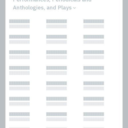
Anthologies, and Plays
All
Novels
█████████
█████████
█████████
Bibliophilic
Other
█████████
█████████
█████████
Columns
Performances
Forewords
Periodicals and
█████████
█████████
█████████
Interviews
Anthologies
█████████
█████████
█████████
Journalism
Plays
Kasimir
Short Stories
█████████
█████████
█████████
Nonfiction
█████████
█████████
█████████
█████████
█████████
█████████
█████████
█████████
█████████
█████████
█████████
█████████
█████████
█████████
█████████
█████████
█████████
█████████
█████████
█████████
█████████
█████████
█████████
█████████
█████████
█████████
█████████