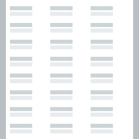
█████████
█████████
█████████
█████████
█████████
█████████
█████████
█████████
█████████
█████████
█████████
█████████
█████████
█████████
█████████
█████████
█████████
█████████
█████████
█████████
█████████
█████████
█████████
█████████
█████████
█████████
█████████
█████████
█████████
█████████
█████████
█████████
█████████
█████████
█████████
█████████
█████████
█████████
█████████
█████████
█████████
█████████
█████████
█████████
█████████
█████████
█████████
█████████