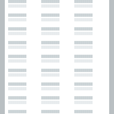
█████████
█████████
█████████
█████████
█████████
█████████
█████████
█████████
█████████
█████████
█████████
█████████
█████████
█████████
█████████
█████████
█████████
█████████
█████████
█████████
█████████
█████████
█████████
█████████
█████████
█████████
█████████
█████████
█████████
█████████
█████████
█████████
█████████
█████████
█████████
█████████
█████████
█████████
█████████
█████████
█████████
█████████
█████████
█████████
█████████
█████████
█████████
█████████
█████████
█████████
█████████