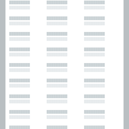
█████████
█████████
█████████
█████████
█████████
█████████
█████████
█████████
█████████
█████████
█████████
█████████
█████████
█████████
█████████
█████████
█████████
█████████
█████████
█████████
█████████
█████████
█████████
█████████
█████████
█████████
█████████
█████████
█████████
█████████
█████████
█████████
█████████
█████████
█████████
█████████
█████████
█████████
█████████
█████████
█████████
█████████
█████████
█████████
█████████
█████████
█████████
█████████
█████████
█████████
█████████