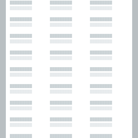
█████████
█████████
█████████
█████████
█████████
█████████
█████████
█████████
█████████
█████████
█████████
█████████
█████████
█████████
█████████
█████████
█████████
█████████
█████████
█████████
█████████
█████████
█████████
█████████
█████████
█████████
█████████
█████████
█████████
█████████
█████████
█████████
█████████
█████████
█████████
█████████
█████████
█████████
█████████
█████████
█████████
█████████
█████████
█████████
█████████
█████████
█████████
█████████
█████████
█████████
█████████