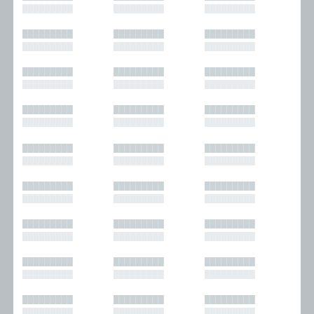
█████████
█████████
█████████
█████████
█████████
█████████
█████████
█████████
█████████
█████████
█████████
█████████
█████████
█████████
█████████
█████████
█████████
█████████
█████████
█████████
█████████
█████████
█████████
█████████
█████████
█████████
█████████
█████████
█████████
█████████
█████████
█████████
█████████
█████████
█████████
█████████
█████████
█████████
█████████
█████████
█████████
█████████
█████████
█████████
█████████
█████████
█████████
█████████
█████████
█████████
█████████