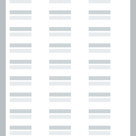
█████████
█████████
█████████
█████████
█████████
█████████
█████████
█████████
█████████
█████████
█████████
█████████
█████████
█████████
█████████
█████████
█████████
█████████
█████████
█████████
█████████
█████████
█████████
█████████
█████████
█████████
█████████
█████████
█████████
█████████
█████████
█████████
█████████
█████████
█████████
█████████
█████████
█████████
█████████
█████████
█████████
█████████
█████████
█████████
█████████
█████████
█████████
█████████
█████████
█████████
█████████