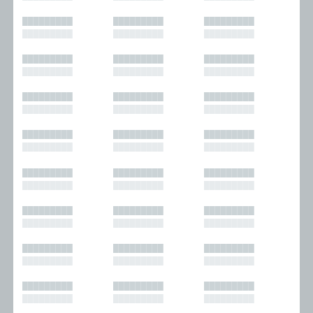
█████████
█████████
█████████
█████████
█████████
█████████
█████████
█████████
█████████
█████████
█████████
█████████
█████████
█████████
█████████
█████████
█████████
█████████
█████████
█████████
█████████
█████████
█████████
█████████
█████████
█████████
█████████
█████████
█████████
█████████
█████████
█████████
█████████
█████████
█████████
█████████
█████████
█████████
█████████
█████████
█████████
█████████
█████████
█████████
█████████
█████████
█████████
█████████