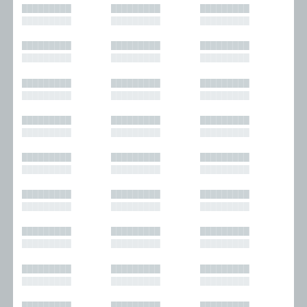
█████████
█████████
█████████
█████████
█████████
█████████
█████████
█████████
█████████
█████████
█████████
█████████
█████████
█████████
█████████
█████████
█████████
█████████
█████████
█████████
█████████
█████████
█████████
█████████
█████████
█████████
█████████
█████████
█████████
█████████
█████████
█████████
█████████
█████████
█████████
█████████
█████████
█████████
█████████
█████████
█████████
█████████
█████████
█████████
█████████
█████████
█████████
█████████
█████████
█████████
█████████