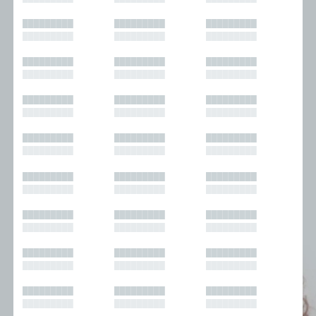
█████████
█████████
█████████
█████████
█████████
█████████
█████████
█████████
█████████
█████████
█████████
█████████
█████████
█████████
█████████
█████████
█████████
█████████
█████████
█████████
█████████
█████████
█████████
█████████
█████████
█████████
█████████
█████████
█████████
█████████
█████████
█████████
█████████
█████████
█████████
█████████
█████████
█████████
█████████
█████████
█████████
█████████
█████████
█████████
█████████
█████████
█████████
█████████