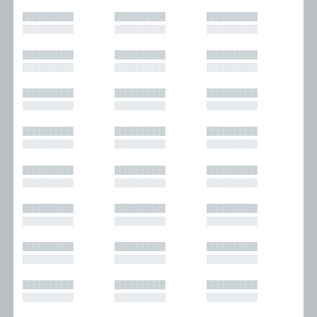
█████████
█████████
█████████
█████████
█████████
█████████
█████████
█████████
█████████
█████████
█████████
█████████
█████████
█████████
█████████
█████████
█████████
█████████
█████████
█████████
█████████
█████████
█████████
█████████
█████████
█████████
█████████
█████████
█████████
█████████
█████████
█████████
█████████
█████████
█████████
█████████
█████████
█████████
█████████
█████████
█████████
█████████
█████████
█████████
█████████
█████████
█████████
█████████