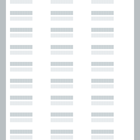
█████████
█████████
█████████
█████████
█████████
█████████
█████████
█████████
█████████
█████████
█████████
█████████
█████████
█████████
█████████
█████████
█████████
█████████
█████████
█████████
█████████
█████████
█████████
█████████
█████████
█████████
█████████
█████████
█████████
█████████
█████████
█████████
█████████
█████████
█████████
█████████
█████████
█████████
█████████
█████████
█████████
█████████
█████████
█████████
█████████
█████████
█████████
█████████
█████████
█████████
█████████