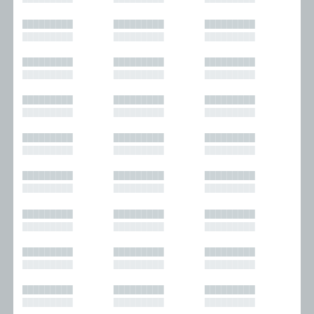
█████████
█████████
█████████
█████████
█████████
█████████
█████████
█████████
█████████
█████████
█████████
█████████
█████████
█████████
█████████
█████████
█████████
█████████
█████████
█████████
█████████
█████████
█████████
█████████
█████████
█████████
█████████
█████████
█████████
█████████
█████████
█████████
█████████
█████████
█████████
█████████
█████████
█████████
█████████
█████████
█████████
█████████
█████████
█████████
█████████
█████████
█████████
█████████