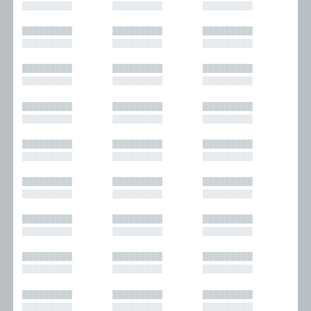
█████████
█████████
█████████
█████████
█████████
█████████
█████████
█████████
█████████
█████████
█████████
█████████
█████████
█████████
█████████
█████████
█████████
█████████
█████████
█████████
█████████
█████████
█████████
█████████
█████████
█████████
█████████
█████████
█████████
█████████
█████████
█████████
█████████
█████████
█████████
█████████
█████████
█████████
█████████
█████████
█████████
█████████
█████████
█████████
█████████
█████████
█████████
█████████
█████████
█████████
█████████