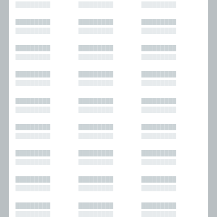
█████████
█████████
█████████
█████████
█████████
█████████
█████████
█████████
█████████
█████████
█████████
█████████
█████████
█████████
█████████
█████████
█████████
█████████
█████████
█████████
█████████
█████████
█████████
█████████
█████████
█████████
█████████
█████████
█████████
█████████
█████████
█████████
█████████
█████████
█████████
█████████
█████████
█████████
█████████
█████████
█████████
█████████
█████████
█████████
█████████
█████████
█████████
█████████
█████████
█████████
█████████