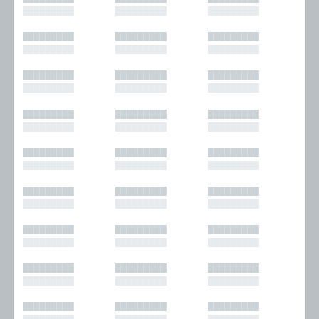
█████████
█████████
█████████
█████████
█████████
█████████
█████████
█████████
█████████
█████████
█████████
█████████
█████████
█████████
█████████
█████████
█████████
█████████
█████████
█████████
█████████
█████████
█████████
█████████
█████████
█████████
█████████
█████████
█████████
█████████
█████████
█████████
█████████
█████████
█████████
█████████
█████████
█████████
█████████
█████████
█████████
█████████
█████████
█████████
█████████
█████████
█████████
█████████