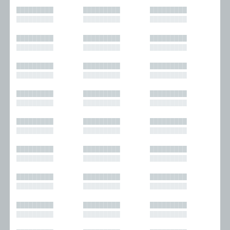
█████████
█████████
█████████
█████████
█████████
█████████
█████████
█████████
█████████
█████████
█████████
█████████
█████████
█████████
█████████
█████████
█████████
█████████
█████████
█████████
█████████
█████████
█████████
█████████
█████████
█████████
█████████
█████████
█████████
█████████
█████████
█████████
█████████
█████████
█████████
█████████
█████████
█████████
█████████
█████████
█████████
█████████
█████████
█████████
█████████
█████████
█████████
█████████