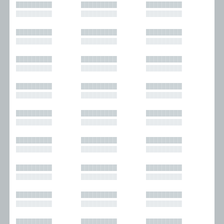
█████████
█████████
█████████
█████████
█████████
█████████
█████████
█████████
█████████
█████████
█████████
█████████
█████████
█████████
█████████
█████████
█████████
█████████
█████████
█████████
█████████
█████████
█████████
█████████
█████████
█████████
█████████
█████████
█████████
█████████
█████████
█████████
█████████
█████████
█████████
█████████
█████████
█████████
█████████
█████████
█████████
█████████
█████████
█████████
█████████
█████████
█████████
█████████
█████████
█████████
█████████