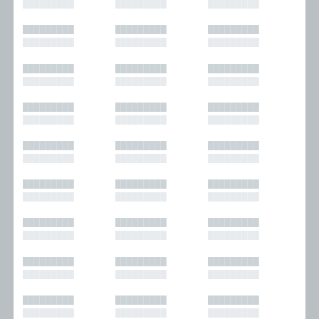
█████████
█████████
█████████
█████████
█████████
█████████
█████████
█████████
█████████
█████████
█████████
█████████
█████████
█████████
█████████
█████████
█████████
█████████
█████████
█████████
█████████
█████████
█████████
█████████
█████████
█████████
█████████
█████████
█████████
█████████
█████████
█████████
█████████
█████████
█████████
█████████
█████████
█████████
█████████
█████████
█████████
█████████
█████████
█████████
█████████
█████████
█████████
█████████
█████████
█████████
█████████