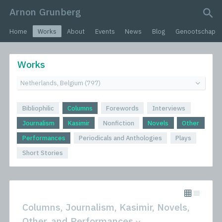
Arnon Grunberg
search query
Home
Works
About
Events
News
Blog
Genootschap
Works
Bibliophilic
Columns
Forewords
Interviews
Journalism
Kasimir
Nonfiction
Novels
Other
Performances
Periodicals and Anthologies
Plays
Short Stories
Columns, Journalism, Kasimir, Novels,
Other, and Performances