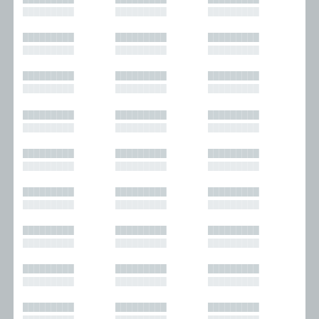
█████████
█████████
█████████
█████████
█████████
█████████
█████████
█████████
█████████
█████████
█████████
█████████
█████████
█████████
█████████
█████████
█████████
█████████
█████████
█████████
█████████
█████████
█████████
█████████
█████████
█████████
█████████
█████████
█████████
█████████
█████████
█████████
█████████
█████████
█████████
█████████
█████████
█████████
█████████
█████████
█████████
█████████
█████████
█████████
█████████
█████████
█████████
█████████