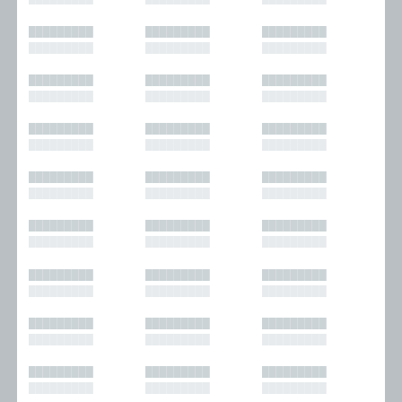
█████████
█████████
█████████
█████████
█████████
█████████
█████████
█████████
█████████
█████████
█████████
█████████
█████████
█████████
█████████
█████████
█████████
█████████
█████████
█████████
█████████
█████████
█████████
█████████
█████████
█████████
█████████
█████████
█████████
█████████
█████████
█████████
█████████
█████████
█████████
█████████
█████████
█████████
█████████
█████████
█████████
█████████
█████████
█████████
█████████
█████████
█████████
█████████