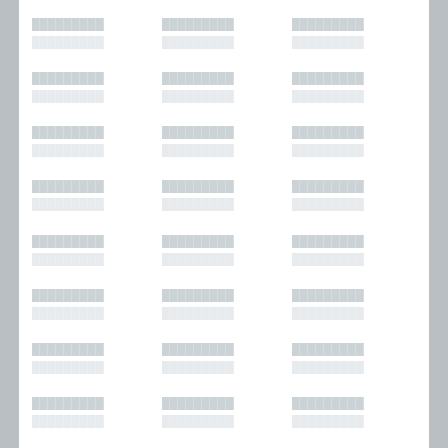
█████████
█████████
█████████
█████████
█████████
█████████
█████████
█████████
█████████
█████████
█████████
█████████
█████████
█████████
█████████
█████████
█████████
█████████
█████████
█████████
█████████
█████████
█████████
█████████
█████████
█████████
█████████
█████████
█████████
█████████
█████████
█████████
█████████
█████████
█████████
█████████
█████████
█████████
█████████
█████████
█████████
█████████
█████████
█████████
█████████
█████████
█████████
█████████