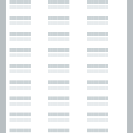
█████████
█████████
█████████
█████████
█████████
█████████
█████████
█████████
█████████
█████████
█████████
█████████
█████████
█████████
█████████
█████████
█████████
█████████
█████████
█████████
█████████
█████████
█████████
█████████
█████████
█████████
█████████
█████████
█████████
█████████
█████████
█████████
█████████
█████████
█████████
█████████
█████████
█████████
█████████
█████████
█████████
█████████
█████████
█████████
█████████
█████████
█████████
█████████
█████████
█████████
█████████