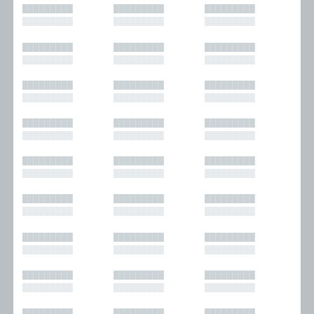
█████████
█████████
█████████
█████████
█████████
█████████
█████████
█████████
█████████
█████████
█████████
█████████
█████████
█████████
█████████
█████████
█████████
█████████
█████████
█████████
█████████
█████████
█████████
█████████
█████████
█████████
█████████
█████████
█████████
█████████
█████████
█████████
█████████
█████████
█████████
█████████
█████████
█████████
█████████
█████████
█████████
█████████
█████████
█████████
█████████
█████████
█████████
█████████
█████████
█████████
█████████