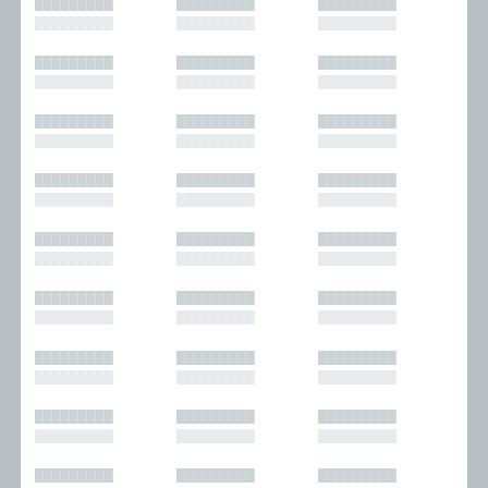
█████████
█████████
█████████
█████████
█████████
█████████
█████████
█████████
█████████
█████████
█████████
█████████
█████████
█████████
█████████
█████████
█████████
█████████
█████████
█████████
█████████
█████████
█████████
█████████
█████████
█████████
█████████
█████████
█████████
█████████
█████████
█████████
█████████
█████████
█████████
█████████
█████████
█████████
█████████
█████████
█████████
█████████
█████████
█████████
█████████
█████████
█████████
█████████
█████████
█████████
█████████