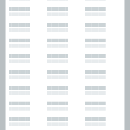
█████████
█████████
█████████
█████████
█████████
█████████
█████████
█████████
█████████
█████████
█████████
█████████
█████████
█████████
█████████
█████████
█████████
█████████
█████████
█████████
█████████
█████████
█████████
█████████
█████████
█████████
█████████
█████████
█████████
█████████
█████████
█████████
█████████
█████████
█████████
█████████
█████████
█████████
█████████
█████████
█████████
█████████
█████████
█████████
█████████
█████████
█████████
█████████