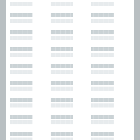
█████████
█████████
█████████
█████████
█████████
█████████
█████████
█████████
█████████
█████████
█████████
█████████
█████████
█████████
█████████
█████████
█████████
█████████
█████████
█████████
█████████
█████████
█████████
█████████
█████████
█████████
█████████
█████████
█████████
█████████
█████████
█████████
█████████
█████████
█████████
█████████
█████████
█████████
█████████
█████████
█████████
█████████
█████████
█████████
█████████
█████████
█████████
█████████
█████████
█████████
█████████