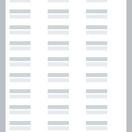
█████████
█████████
█████████
█████████
█████████
█████████
█████████
█████████
█████████
█████████
█████████
█████████
█████████
█████████
█████████
█████████
█████████
█████████
█████████
█████████
█████████
█████████
█████████
█████████
█████████
█████████
█████████
█████████
█████████
█████████
█████████
█████████
█████████
█████████
█████████
█████████
█████████
█████████
█████████
█████████
█████████
█████████
█████████
█████████
█████████
█████████
█████████
█████████
█████████
█████████
█████████