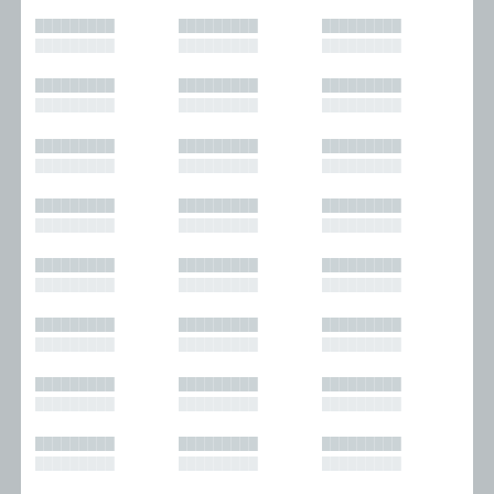
█████████
█████████
█████████
█████████
█████████
█████████
█████████
█████████
█████████
█████████
█████████
█████████
█████████
█████████
█████████
█████████
█████████
█████████
█████████
█████████
█████████
█████████
█████████
█████████
█████████
█████████
█████████
█████████
█████████
█████████
█████████
█████████
█████████
█████████
█████████
█████████
█████████
█████████
█████████
█████████
█████████
█████████
█████████
█████████
█████████
█████████
█████████
█████████