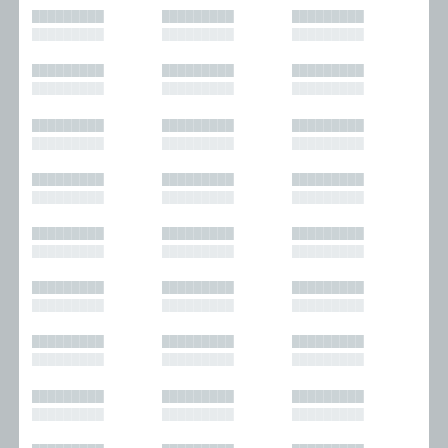
█████████
█████████
█████████
█████████
█████████
█████████
█████████
█████████
█████████
█████████
█████████
█████████
█████████
█████████
█████████
█████████
█████████
█████████
█████████
█████████
█████████
█████████
█████████
█████████
█████████
█████████
█████████
█████████
█████████
█████████
█████████
█████████
█████████
█████████
█████████
█████████
█████████
█████████
█████████
█████████
█████████
█████████
█████████
█████████
█████████
█████████
█████████
█████████