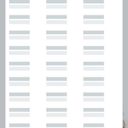
█████████
█████████
█████████
█████████
█████████
█████████
█████████
█████████
█████████
█████████
█████████
█████████
█████████
█████████
█████████
█████████
█████████
█████████
█████████
█████████
█████████
█████████
█████████
█████████
█████████
█████████
█████████
█████████
█████████
█████████
█████████
█████████
█████████
█████████
█████████
█████████
█████████
█████████
█████████
█████████
█████████
█████████
█████████
█████████
█████████
█████████
█████████
█████████
█████████
█████████
█████████