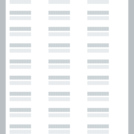
█████████
█████████
█████████
█████████
█████████
█████████
█████████
█████████
█████████
█████████
█████████
█████████
█████████
█████████
█████████
█████████
█████████
█████████
█████████
█████████
█████████
█████████
█████████
█████████
█████████
█████████
█████████
█████████
█████████
█████████
█████████
█████████
█████████
█████████
█████████
█████████
█████████
█████████
█████████
█████████
█████████
█████████
█████████
█████████
█████████
█████████
█████████
█████████
█████████
█████████
█████████