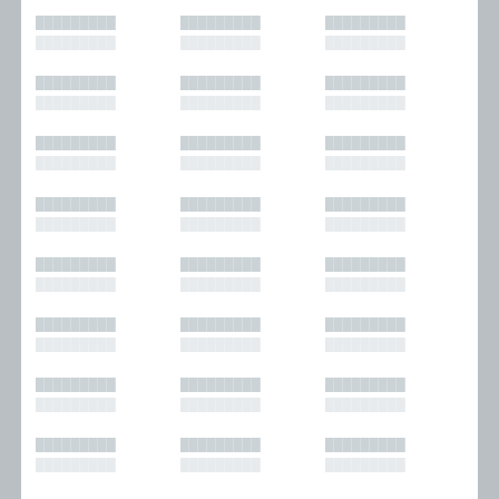
█████████
█████████
█████████
█████████
█████████
█████████
█████████
█████████
█████████
█████████
█████████
█████████
█████████
█████████
█████████
█████████
█████████
█████████
█████████
█████████
█████████
█████████
█████████
█████████
█████████
█████████
█████████
█████████
█████████
█████████
█████████
█████████
█████████
█████████
█████████
█████████
█████████
█████████
█████████
█████████
█████████
█████████
█████████
█████████
█████████
█████████
█████████
█████████