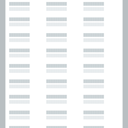
█████████
█████████
█████████
█████████
█████████
█████████
█████████
█████████
█████████
█████████
█████████
█████████
█████████
█████████
█████████
█████████
█████████
█████████
█████████
█████████
█████████
█████████
█████████
█████████
█████████
█████████
█████████
█████████
█████████
█████████
█████████
█████████
█████████
█████████
█████████
█████████
█████████
█████████
█████████
█████████
█████████
█████████
█████████
█████████
█████████
█████████
█████████
█████████
█████████
█████████
█████████