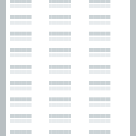
█████████
█████████
█████████
█████████
█████████
█████████
█████████
█████████
█████████
█████████
█████████
█████████
█████████
█████████
█████████
█████████
█████████
█████████
█████████
█████████
█████████
█████████
█████████
█████████
█████████
█████████
█████████
█████████
█████████
█████████
█████████
█████████
█████████
█████████
█████████
█████████
█████████
█████████
█████████
█████████
█████████
█████████
█████████
█████████
█████████
█████████
█████████
█████████
█████████
█████████
█████████