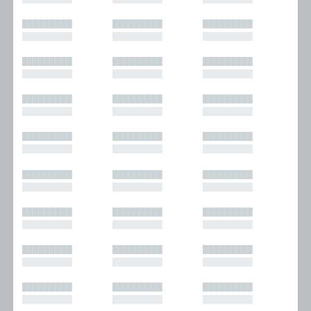
█████████
█████████
█████████
█████████
█████████
█████████
█████████
█████████
█████████
█████████
█████████
█████████
█████████
█████████
█████████
█████████
█████████
█████████
█████████
█████████
█████████
█████████
█████████
█████████
█████████
█████████
█████████
█████████
█████████
█████████
█████████
█████████
█████████
█████████
█████████
█████████
█████████
█████████
█████████
█████████
█████████
█████████
█████████
█████████
█████████
█████████
█████████
█████████