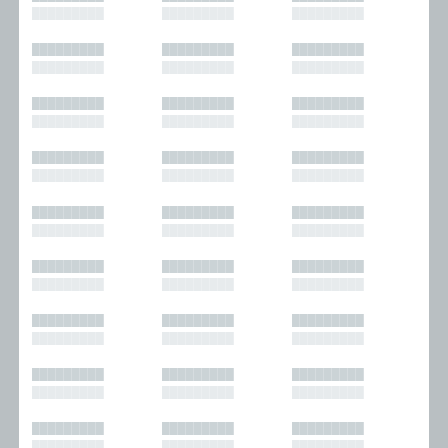
█████████
█████████
█████████
█████████
█████████
█████████
█████████
█████████
█████████
█████████
█████████
█████████
█████████
█████████
█████████
█████████
█████████
█████████
█████████
█████████
█████████
█████████
█████████
█████████
█████████
█████████
█████████
█████████
█████████
█████████
█████████
█████████
█████████
█████████
█████████
█████████
█████████
█████████
█████████
█████████
█████████
█████████
█████████
█████████
█████████
█████████
█████████
█████████
█████████
█████████
█████████