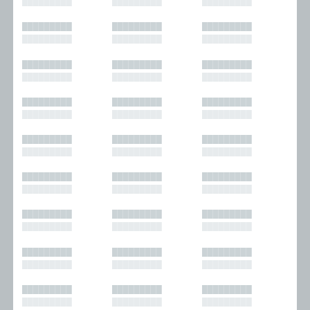
█████████
█████████
█████████
█████████
█████████
█████████
█████████
█████████
█████████
█████████
█████████
█████████
█████████
█████████
█████████
█████████
█████████
█████████
█████████
█████████
█████████
█████████
█████████
█████████
█████████
█████████
█████████
█████████
█████████
█████████
█████████
█████████
█████████
█████████
█████████
█████████
█████████
█████████
█████████
█████████
█████████
█████████
█████████
█████████
█████████
█████████
█████████
█████████
█████████
█████████
█████████