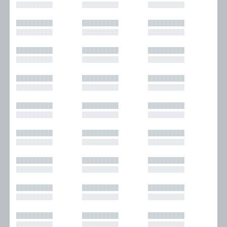
█████████
█████████
█████████
█████████
█████████
█████████
█████████
█████████
█████████
█████████
█████████
█████████
█████████
█████████
█████████
█████████
█████████
█████████
█████████
█████████
█████████
█████████
█████████
█████████
█████████
█████████
█████████
█████████
█████████
█████████
█████████
█████████
█████████
█████████
█████████
█████████
█████████
█████████
█████████
█████████
█████████
█████████
█████████
█████████
█████████
█████████
█████████
█████████
█████████
█████████
█████████