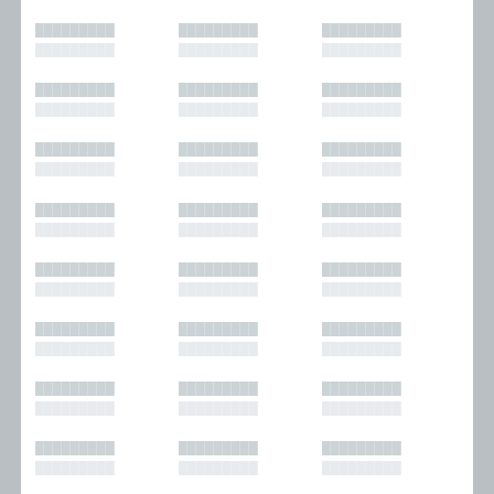
█████████
█████████
█████████
█████████
█████████
█████████
█████████
█████████
█████████
█████████
█████████
█████████
█████████
█████████
█████████
█████████
█████████
█████████
█████████
█████████
█████████
█████████
█████████
█████████
█████████
█████████
█████████
█████████
█████████
█████████
█████████
█████████
█████████
█████████
█████████
█████████
█████████
█████████
█████████
█████████
█████████
█████████
█████████
█████████
█████████
█████████
█████████
█████████