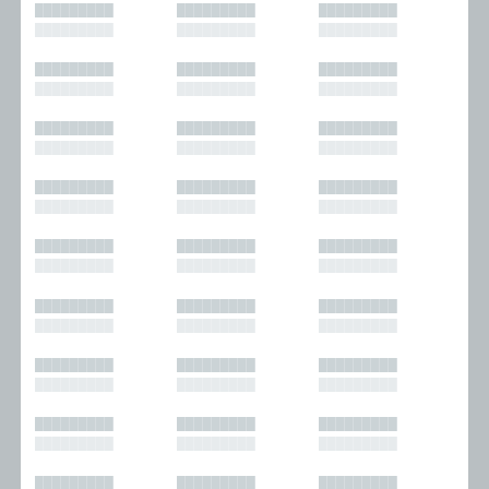
█████████
█████████
█████████
█████████
█████████
█████████
█████████
█████████
█████████
█████████
█████████
█████████
█████████
█████████
█████████
█████████
█████████
█████████
█████████
█████████
█████████
█████████
█████████
█████████
█████████
█████████
█████████
█████████
█████████
█████████
█████████
█████████
█████████
█████████
█████████
█████████
█████████
█████████
█████████
█████████
█████████
█████████
█████████
█████████
█████████
█████████
█████████
█████████
█████████
█████████
█████████