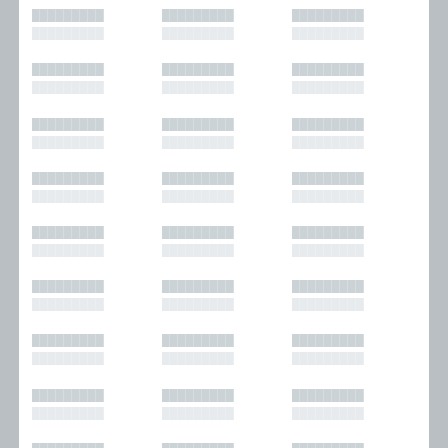
█████████
█████████
█████████
█████████
█████████
█████████
█████████
█████████
█████████
█████████
█████████
█████████
█████████
█████████
█████████
█████████
█████████
█████████
█████████
█████████
█████████
█████████
█████████
█████████
█████████
█████████
█████████
█████████
█████████
█████████
█████████
█████████
█████████
█████████
█████████
█████████
█████████
█████████
█████████
█████████
█████████
█████████
█████████
█████████
█████████
█████████
█████████
█████████