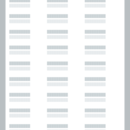
█████████
█████████
█████████
█████████
█████████
█████████
█████████
█████████
█████████
█████████
█████████
█████████
█████████
█████████
█████████
█████████
█████████
█████████
█████████
█████████
█████████
█████████
█████████
█████████
█████████
█████████
█████████
█████████
█████████
█████████
█████████
█████████
█████████
█████████
█████████
█████████
█████████
█████████
█████████
█████████
█████████
█████████
█████████
█████████
█████████
█████████
█████████
█████████
█████████
█████████
█████████