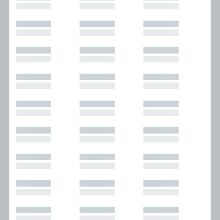
█████████
█████████
█████████
█████████
█████████
█████████
█████████
█████████
█████████
█████████
█████████
█████████
█████████
█████████
█████████
█████████
█████████
█████████
█████████
█████████
█████████
█████████
█████████
█████████
█████████
█████████
█████████
█████████
█████████
█████████
█████████
█████████
█████████
█████████
█████████
█████████
█████████
█████████
█████████
█████████
█████████
█████████
█████████
█████████
█████████
█████████
█████████
█████████
█████████
█████████
█████████