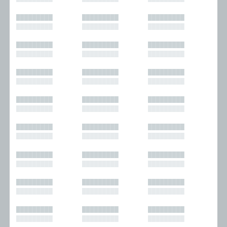
█████████
█████████
█████████
█████████
█████████
█████████
█████████
█████████
█████████
█████████
█████████
█████████
█████████
█████████
█████████
█████████
█████████
█████████
█████████
█████████
█████████
█████████
█████████
█████████
█████████
█████████
█████████
█████████
█████████
█████████
█████████
█████████
█████████
█████████
█████████
█████████
█████████
█████████
█████████
█████████
█████████
█████████
█████████
█████████
█████████
█████████
█████████
█████████