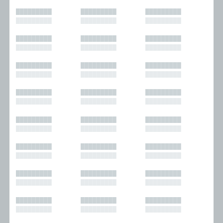
█████████
█████████
█████████
█████████
█████████
█████████
█████████
█████████
█████████
█████████
█████████
█████████
█████████
█████████
█████████
█████████
█████████
█████████
█████████
█████████
█████████
█████████
█████████
█████████
█████████
█████████
█████████
█████████
█████████
█████████
█████████
█████████
█████████
█████████
█████████
█████████
█████████
█████████
█████████
█████████
█████████
█████████
█████████
█████████
█████████
█████████
█████████
█████████