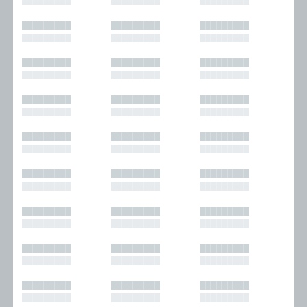
█████████
█████████
█████████
█████████
█████████
█████████
█████████
█████████
█████████
█████████
█████████
█████████
█████████
█████████
█████████
█████████
█████████
█████████
█████████
█████████
█████████
█████████
█████████
█████████
█████████
█████████
█████████
█████████
█████████
█████████
█████████
█████████
█████████
█████████
█████████
█████████
█████████
█████████
█████████
█████████
█████████
█████████
█████████
█████████
█████████
█████████
█████████
█████████
█████████
█████████
█████████