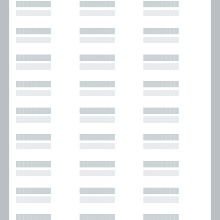
█████████
█████████
█████████
█████████
█████████
█████████
█████████
█████████
█████████
█████████
█████████
█████████
█████████
█████████
█████████
█████████
█████████
█████████
█████████
█████████
█████████
█████████
█████████
█████████
█████████
█████████
█████████
█████████
█████████
█████████
█████████
█████████
█████████
█████████
█████████
█████████
█████████
█████████
█████████
█████████
█████████
█████████
█████████
█████████
█████████
█████████
█████████
█████████
█████████
█████████
█████████