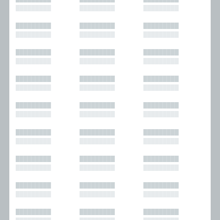
█████████
█████████
█████████
█████████
█████████
█████████
█████████
█████████
█████████
█████████
█████████
█████████
█████████
█████████
█████████
█████████
█████████
█████████
█████████
█████████
█████████
█████████
█████████
█████████
█████████
█████████
█████████
█████████
█████████
█████████
█████████
█████████
█████████
█████████
█████████
█████████
█████████
█████████
█████████
█████████
█████████
█████████
█████████
█████████
█████████
█████████
█████████
█████████