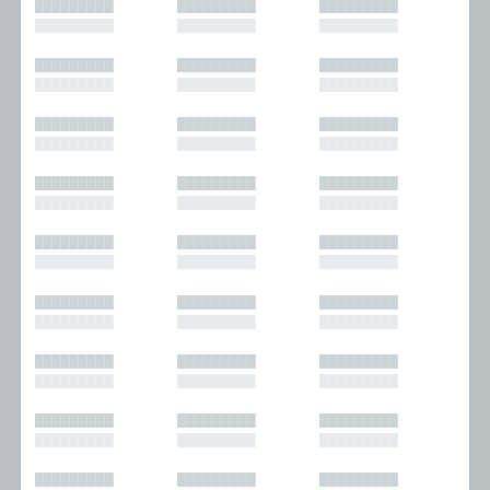
█████████
█████████
█████████
█████████
█████████
█████████
█████████
█████████
█████████
█████████
█████████
█████████
█████████
█████████
█████████
█████████
█████████
█████████
█████████
█████████
█████████
█████████
█████████
█████████
█████████
█████████
█████████
█████████
█████████
█████████
█████████
█████████
█████████
█████████
█████████
█████████
█████████
█████████
█████████
█████████
█████████
█████████
█████████
█████████
█████████
█████████
█████████
█████████
█████████
█████████
█████████