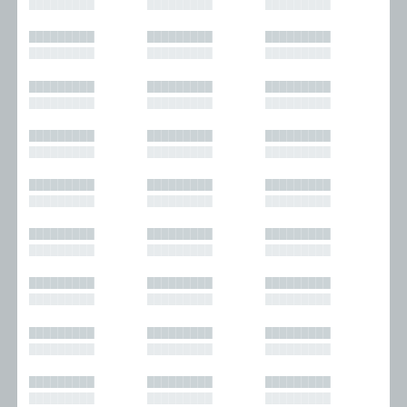
█████████
█████████
█████████
█████████
█████████
█████████
█████████
█████████
█████████
█████████
█████████
█████████
█████████
█████████
█████████
█████████
█████████
█████████
█████████
█████████
█████████
█████████
█████████
█████████
█████████
█████████
█████████
█████████
█████████
█████████
█████████
█████████
█████████
█████████
█████████
█████████
█████████
█████████
█████████
█████████
█████████
█████████
█████████
█████████
█████████
█████████
█████████
█████████
█████████
█████████
█████████