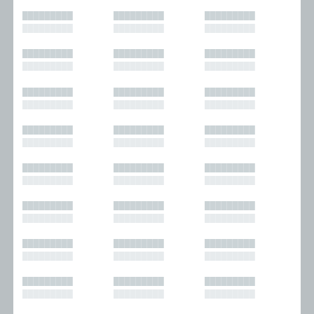
█████████
█████████
█████████
█████████
█████████
█████████
█████████
█████████
█████████
█████████
█████████
█████████
█████████
█████████
█████████
█████████
█████████
█████████
█████████
█████████
█████████
█████████
█████████
█████████
█████████
█████████
█████████
█████████
█████████
█████████
█████████
█████████
█████████
█████████
█████████
█████████
█████████
█████████
█████████
█████████
█████████
█████████
█████████
█████████
█████████
█████████
█████████
█████████