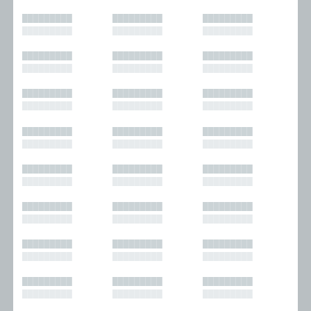
█████████
█████████
█████████
█████████
█████████
█████████
█████████
█████████
█████████
█████████
█████████
█████████
█████████
█████████
█████████
█████████
█████████
█████████
█████████
█████████
█████████
█████████
█████████
█████████
█████████
█████████
█████████
█████████
█████████
█████████
█████████
█████████
█████████
█████████
█████████
█████████
█████████
█████████
█████████
█████████
█████████
█████████
█████████
█████████
█████████
█████████
█████████
█████████