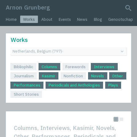
Arnon Grunberg
search query
Home
Works
About
Events
News
Blog
Genootschap
Works
Bibliophilic
Columns
Forewords
Interviews
Journalism
Kasimir
Nonfiction
Novels
Other
Performances
Periodicals and Anthologies
Plays
Short Stories
Columns, Interviews, Kasimir, Novels,
Other, Performances, Periodicals and