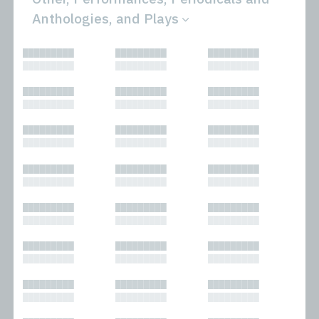
Anthologies, and Plays
All
Novels
█████████
█████████
█████████
Bibliophilic
Other
█████████
█████████
█████████
Columns
Performances
Forewords
Periodicals and
█████████
█████████
█████████
Interviews
Anthologies
█████████
█████████
█████████
Journalism
Plays
Kasimir
Short Stories
█████████
█████████
█████████
Nonfiction
█████████
█████████
█████████
█████████
█████████
█████████
█████████
█████████
█████████
█████████
█████████
█████████
█████████
█████████
█████████
█████████
█████████
█████████
█████████
█████████
█████████
█████████
█████████
█████████
█████████
█████████
█████████