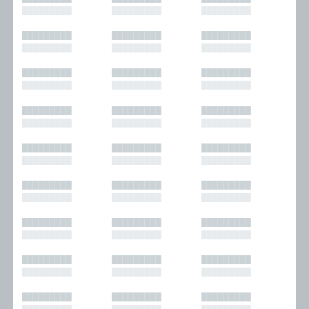
█████████
█████████
█████████
█████████
█████████
█████████
█████████
█████████
█████████
█████████
█████████
█████████
█████████
█████████
█████████
█████████
█████████
█████████
█████████
█████████
█████████
█████████
█████████
█████████
█████████
█████████
█████████
█████████
█████████
█████████
█████████
█████████
█████████
█████████
█████████
█████████
█████████
█████████
█████████
█████████
█████████
█████████
█████████
█████████
█████████
█████████
█████████
█████████