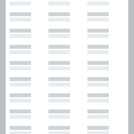
█████████
█████████
█████████
█████████
█████████
█████████
█████████
█████████
█████████
█████████
█████████
█████████
█████████
█████████
█████████
█████████
█████████
█████████
█████████
█████████
█████████
█████████
█████████
█████████
█████████
█████████
█████████
█████████
█████████
█████████
█████████
█████████
█████████
█████████
█████████
█████████
█████████
█████████
█████████
█████████
█████████
█████████
█████████
█████████
█████████
█████████
█████████
█████████
█████████
█████████
█████████