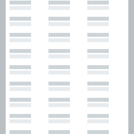
█████████
█████████
█████████
█████████
█████████
█████████
█████████
█████████
█████████
█████████
█████████
█████████
█████████
█████████
█████████
█████████
█████████
█████████
█████████
█████████
█████████
█████████
█████████
█████████
█████████
█████████
█████████
█████████
█████████
█████████
█████████
█████████
█████████
█████████
█████████
█████████
█████████
█████████
█████████
█████████
█████████
█████████
█████████
█████████
█████████
█████████
█████████
█████████
█████████
█████████
█████████