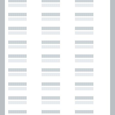
█████████
█████████
█████████
█████████
█████████
█████████
█████████
█████████
█████████
█████████
█████████
█████████
█████████
█████████
█████████
█████████
█████████
█████████
█████████
█████████
█████████
█████████
█████████
█████████
█████████
█████████
█████████
█████████
█████████
█████████
█████████
█████████
█████████
█████████
█████████
█████████
█████████
█████████
█████████
█████████
█████████
█████████
█████████
█████████
█████████
█████████
█████████
█████████
█████████
█████████
█████████