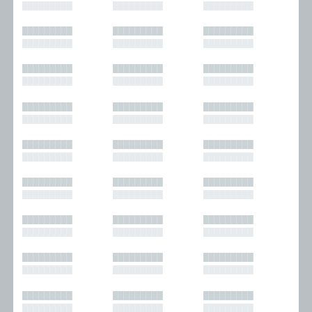
█████████
█████████
█████████
█████████
█████████
█████████
█████████
█████████
█████████
█████████
█████████
█████████
█████████
█████████
█████████
█████████
█████████
█████████
█████████
█████████
█████████
█████████
█████████
█████████
█████████
█████████
█████████
█████████
█████████
█████████
█████████
█████████
█████████
█████████
█████████
█████████
█████████
█████████
█████████
█████████
█████████
█████████
█████████
█████████
█████████
█████████
█████████
█████████
█████████
█████████
█████████