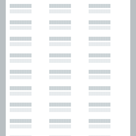
█████████
█████████
█████████
█████████
█████████
█████████
█████████
█████████
█████████
█████████
█████████
█████████
█████████
█████████
█████████
█████████
█████████
█████████
█████████
█████████
█████████
█████████
█████████
█████████
█████████
█████████
█████████
█████████
█████████
█████████
█████████
█████████
█████████
█████████
█████████
█████████
█████████
█████████
█████████
█████████
█████████
█████████
█████████
█████████
█████████
█████████
█████████
█████████