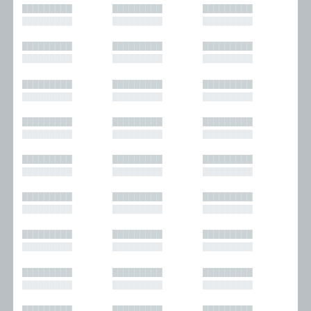
█████████
█████████
█████████
█████████
█████████
█████████
█████████
█████████
█████████
█████████
█████████
█████████
█████████
█████████
█████████
█████████
█████████
█████████
█████████
█████████
█████████
█████████
█████████
█████████
█████████
█████████
█████████
█████████
█████████
█████████
█████████
█████████
█████████
█████████
█████████
█████████
█████████
█████████
█████████
█████████
█████████
█████████
█████████
█████████
█████████
█████████
█████████
█████████
█████████
█████████
█████████