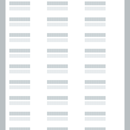
█████████
█████████
█████████
█████████
█████████
█████████
█████████
█████████
█████████
█████████
█████████
█████████
█████████
█████████
█████████
█████████
█████████
█████████
█████████
█████████
█████████
█████████
█████████
█████████
█████████
█████████
█████████
█████████
█████████
█████████
█████████
█████████
█████████
█████████
█████████
█████████
█████████
█████████
█████████
█████████
█████████
█████████
█████████
█████████
█████████
█████████
█████████
█████████
█████████
█████████
█████████