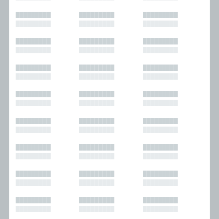
█████████
█████████
█████████
█████████
█████████
█████████
█████████
█████████
█████████
█████████
█████████
█████████
█████████
█████████
█████████
█████████
█████████
█████████
█████████
█████████
█████████
█████████
█████████
█████████
█████████
█████████
█████████
█████████
█████████
█████████
█████████
█████████
█████████
█████████
█████████
█████████
█████████
█████████
█████████
█████████
█████████
█████████
█████████
█████████
█████████
█████████
█████████
█████████