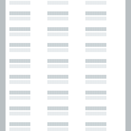
█████████
█████████
█████████
█████████
█████████
█████████
█████████
█████████
█████████
█████████
█████████
█████████
█████████
█████████
█████████
█████████
█████████
█████████
█████████
█████████
█████████
█████████
█████████
█████████
█████████
█████████
█████████
█████████
█████████
█████████
█████████
█████████
█████████
█████████
█████████
█████████
█████████
█████████
█████████
█████████
█████████
█████████
█████████
█████████
█████████
█████████
█████████
█████████
█████████
█████████
█████████