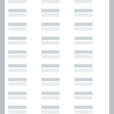
█████████
█████████
█████████
█████████
█████████
█████████
█████████
█████████
█████████
█████████
█████████
█████████
█████████
█████████
█████████
█████████
█████████
█████████
█████████
█████████
█████████
█████████
█████████
█████████
█████████
█████████
█████████
█████████
█████████
█████████
█████████
█████████
█████████
█████████
█████████
█████████
█████████
█████████
█████████
█████████
█████████
█████████
█████████
█████████
█████████
█████████
█████████
█████████
█████████
█████████
█████████