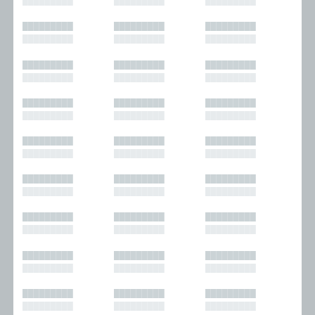
█████████
█████████
█████████
█████████
█████████
█████████
█████████
█████████
█████████
█████████
█████████
█████████
█████████
█████████
█████████
█████████
█████████
█████████
█████████
█████████
█████████
█████████
█████████
█████████
█████████
█████████
█████████
█████████
█████████
█████████
█████████
█████████
█████████
█████████
█████████
█████████
█████████
█████████
█████████
█████████
█████████
█████████
█████████
█████████
█████████
█████████
█████████
█████████
█████████
█████████
█████████