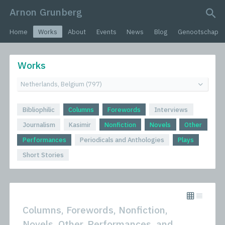
Arnon Grunberg
search query
Home
Works
About
Events
News
Blog
Genootschap
Works
Bibliophilic
Columns
Forewords
Interviews
Journalism
Kasimir
Nonfiction
Novels
Other
Performances
Periodicals and Anthologies
Plays
Short Stories
Columns, Forewords, Nonfiction,
Novels, Other, Performances, and