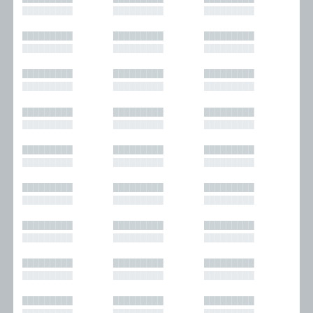
█████████
█████████
█████████
█████████
█████████
█████████
█████████
█████████
█████████
█████████
█████████
█████████
█████████
█████████
█████████
█████████
█████████
█████████
█████████
█████████
█████████
█████████
█████████
█████████
█████████
█████████
█████████
█████████
█████████
█████████
█████████
█████████
█████████
█████████
█████████
█████████
█████████
█████████
█████████
█████████
█████████
█████████
█████████
█████████
█████████
█████████
█████████
█████████