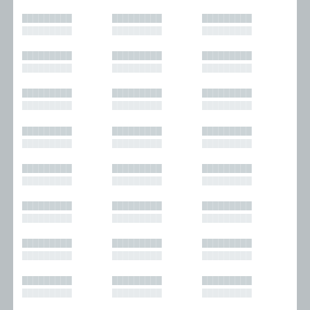
█████████
█████████
█████████
█████████
█████████
█████████
█████████
█████████
█████████
█████████
█████████
█████████
█████████
█████████
█████████
█████████
█████████
█████████
█████████
█████████
█████████
█████████
█████████
█████████
█████████
█████████
█████████
█████████
█████████
█████████
█████████
█████████
█████████
█████████
█████████
█████████
█████████
█████████
█████████
█████████
█████████
█████████
█████████
█████████
█████████
█████████
█████████
█████████