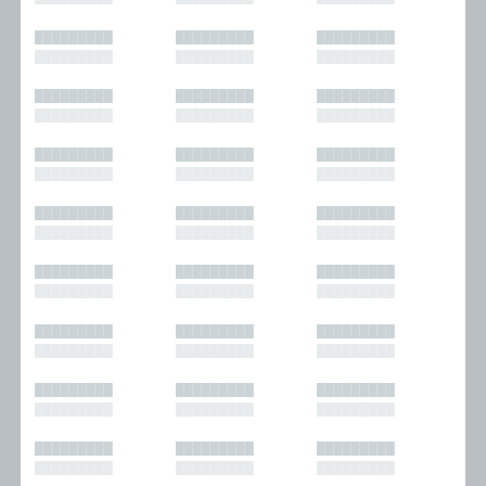
█████████
█████████
█████████
█████████
█████████
█████████
█████████
█████████
█████████
█████████
█████████
█████████
█████████
█████████
█████████
█████████
█████████
█████████
█████████
█████████
█████████
█████████
█████████
█████████
█████████
█████████
█████████
█████████
█████████
█████████
█████████
█████████
█████████
█████████
█████████
█████████
█████████
█████████
█████████
█████████
█████████
█████████
█████████
█████████
█████████
█████████
█████████
█████████