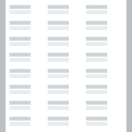
█████████
█████████
█████████
█████████
█████████
█████████
█████████
█████████
█████████
█████████
█████████
█████████
█████████
█████████
█████████
█████████
█████████
█████████
█████████
█████████
█████████
█████████
█████████
█████████
█████████
█████████
█████████
█████████
█████████
█████████
█████████
█████████
█████████
█████████
█████████
█████████
█████████
█████████
█████████
█████████
█████████
█████████
█████████
█████████
█████████
█████████
█████████
█████████