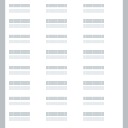
█████████
█████████
█████████
█████████
█████████
█████████
█████████
█████████
█████████
█████████
█████████
█████████
█████████
█████████
█████████
█████████
█████████
█████████
█████████
█████████
█████████
█████████
█████████
█████████
█████████
█████████
█████████
█████████
█████████
█████████
█████████
█████████
█████████
█████████
█████████
█████████
█████████
█████████
█████████
█████████
█████████
█████████
█████████
█████████
█████████
█████████
█████████
█████████