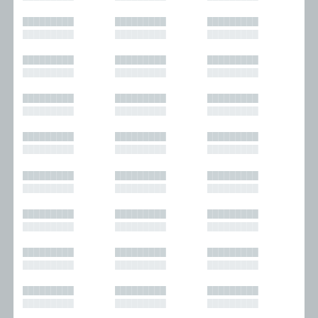
█████████
█████████
█████████
█████████
█████████
█████████
█████████
█████████
█████████
█████████
█████████
█████████
█████████
█████████
█████████
█████████
█████████
█████████
█████████
█████████
█████████
█████████
█████████
█████████
█████████
█████████
█████████
█████████
█████████
█████████
█████████
█████████
█████████
█████████
█████████
█████████
█████████
█████████
█████████
█████████
█████████
█████████
█████████
█████████
█████████
█████████
█████████
█████████