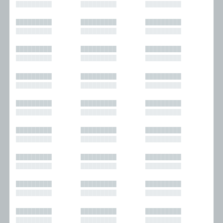
█████████
█████████
█████████
█████████
█████████
█████████
█████████
█████████
█████████
█████████
█████████
█████████
█████████
█████████
█████████
█████████
█████████
█████████
█████████
█████████
█████████
█████████
█████████
█████████
█████████
█████████
█████████
█████████
█████████
█████████
█████████
█████████
█████████
█████████
█████████
█████████
█████████
█████████
█████████
█████████
█████████
█████████
█████████
█████████
█████████
█████████
█████████
█████████
█████████
█████████
█████████