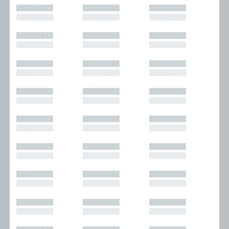
█████████
█████████
█████████
█████████
█████████
█████████
█████████
█████████
█████████
█████████
█████████
█████████
█████████
█████████
█████████
█████████
█████████
█████████
█████████
█████████
█████████
█████████
█████████
█████████
█████████
█████████
█████████
█████████
█████████
█████████
█████████
█████████
█████████
█████████
█████████
█████████
█████████
█████████
█████████
█████████
█████████
█████████
█████████
█████████
█████████
█████████
█████████
█████████