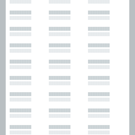
█████████
█████████
█████████
█████████
█████████
█████████
█████████
█████████
█████████
█████████
█████████
█████████
█████████
█████████
█████████
█████████
█████████
█████████
█████████
█████████
█████████
█████████
█████████
█████████
█████████
█████████
█████████
█████████
█████████
█████████
█████████
█████████
█████████
█████████
█████████
█████████
█████████
█████████
█████████
█████████
█████████
█████████
█████████
█████████
█████████
█████████
█████████
█████████
█████████
█████████
█████████