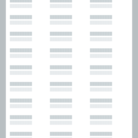
█████████
█████████
█████████
█████████
█████████
█████████
█████████
█████████
█████████
█████████
█████████
█████████
█████████
█████████
█████████
█████████
█████████
█████████
█████████
█████████
█████████
█████████
█████████
█████████
█████████
█████████
█████████
█████████
█████████
█████████
█████████
█████████
█████████
█████████
█████████
█████████
█████████
█████████
█████████
█████████
█████████
█████████
█████████
█████████
█████████
█████████
█████████
█████████
█████████
█████████
█████████