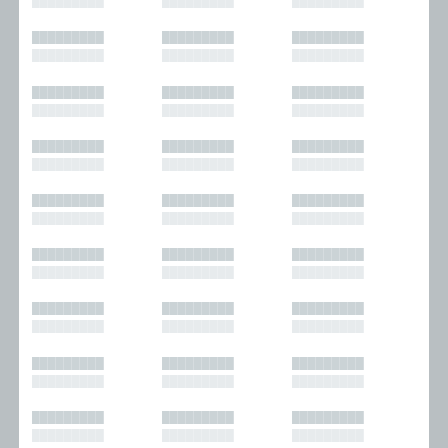
█████████
█████████
█████████
█████████
█████████
█████████
█████████
█████████
█████████
█████████
█████████
█████████
█████████
█████████
█████████
█████████
█████████
█████████
█████████
█████████
█████████
█████████
█████████
█████████
█████████
█████████
█████████
█████████
█████████
█████████
█████████
█████████
█████████
█████████
█████████
█████████
█████████
█████████
█████████
█████████
█████████
█████████
█████████
█████████
█████████
█████████
█████████
█████████
█████████
█████████
█████████