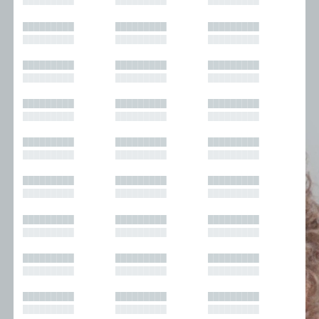
█████████
█████████
█████████
█████████
█████████
█████████
█████████
█████████
█████████
█████████
█████████
█████████
█████████
█████████
█████████
█████████
█████████
█████████
█████████
█████████
█████████
█████████
█████████
█████████
█████████
█████████
█████████
█████████
█████████
█████████
█████████
█████████
█████████
█████████
█████████
█████████
█████████
█████████
█████████
█████████
█████████
█████████
█████████
█████████
█████████
█████████
█████████
█████████
█████████
█████████
█████████