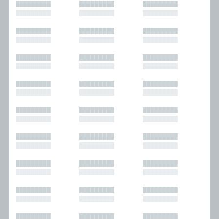
█████████
█████████
█████████
█████████
█████████
█████████
█████████
█████████
█████████
█████████
█████████
█████████
█████████
█████████
█████████
█████████
█████████
█████████
█████████
█████████
█████████
█████████
█████████
█████████
█████████
█████████
█████████
█████████
█████████
█████████
█████████
█████████
█████████
█████████
█████████
█████████
█████████
█████████
█████████
█████████
█████████
█████████
█████████
█████████
█████████
█████████
█████████
█████████
█████████
█████████
█████████