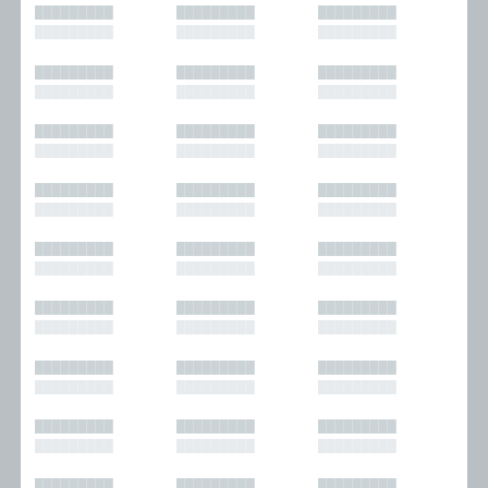
█████████
█████████
█████████
█████████
█████████
█████████
█████████
█████████
█████████
█████████
█████████
█████████
█████████
█████████
█████████
█████████
█████████
█████████
█████████
█████████
█████████
█████████
█████████
█████████
█████████
█████████
█████████
█████████
█████████
█████████
█████████
█████████
█████████
█████████
█████████
█████████
█████████
█████████
█████████
█████████
█████████
█████████
█████████
█████████
█████████
█████████
█████████
█████████
█████████
█████████
█████████