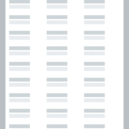
█████████
█████████
█████████
█████████
█████████
█████████
█████████
█████████
█████████
█████████
█████████
█████████
█████████
█████████
█████████
█████████
█████████
█████████
█████████
█████████
█████████
█████████
█████████
█████████
█████████
█████████
█████████
█████████
█████████
█████████
█████████
█████████
█████████
█████████
█████████
█████████
█████████
█████████
█████████
█████████
█████████
█████████
█████████
█████████
█████████
█████████
█████████
█████████
█████████
█████████
█████████