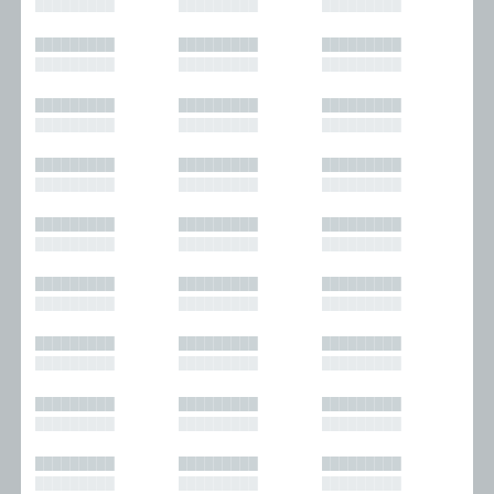
█████████
█████████
█████████
█████████
█████████
█████████
█████████
█████████
█████████
█████████
█████████
█████████
█████████
█████████
█████████
█████████
█████████
█████████
█████████
█████████
█████████
█████████
█████████
█████████
█████████
█████████
█████████
█████████
█████████
█████████
█████████
█████████
█████████
█████████
█████████
█████████
█████████
█████████
█████████
█████████
█████████
█████████
█████████
█████████
█████████
█████████
█████████
█████████
█████████
█████████
█████████