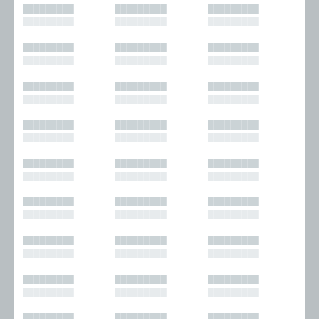
█████████
█████████
█████████
█████████
█████████
█████████
█████████
█████████
█████████
█████████
█████████
█████████
█████████
█████████
█████████
█████████
█████████
█████████
█████████
█████████
█████████
█████████
█████████
█████████
█████████
█████████
█████████
█████████
█████████
█████████
█████████
█████████
█████████
█████████
█████████
█████████
█████████
█████████
█████████
█████████
█████████
█████████
█████████
█████████
█████████
█████████
█████████
█████████
█████████
█████████
█████████