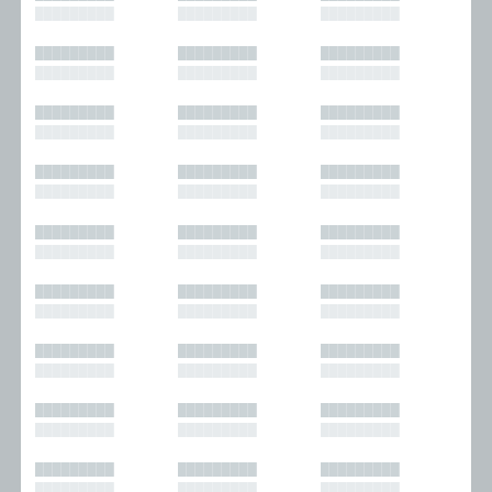
█████████
█████████
█████████
█████████
█████████
█████████
█████████
█████████
█████████
█████████
█████████
█████████
█████████
█████████
█████████
█████████
█████████
█████████
█████████
█████████
█████████
█████████
█████████
█████████
█████████
█████████
█████████
█████████
█████████
█████████
█████████
█████████
█████████
█████████
█████████
█████████
█████████
█████████
█████████
█████████
█████████
█████████
█████████
█████████
█████████
█████████
█████████
█████████
█████████
█████████
█████████