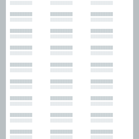
█████████
█████████
█████████
█████████
█████████
█████████
█████████
█████████
█████████
█████████
█████████
█████████
█████████
█████████
█████████
█████████
█████████
█████████
█████████
█████████
█████████
█████████
█████████
█████████
█████████
█████████
█████████
█████████
█████████
█████████
█████████
█████████
█████████
█████████
█████████
█████████
█████████
█████████
█████████
█████████
█████████
█████████
█████████
█████████
█████████
█████████
█████████
█████████
█████████
█████████
█████████