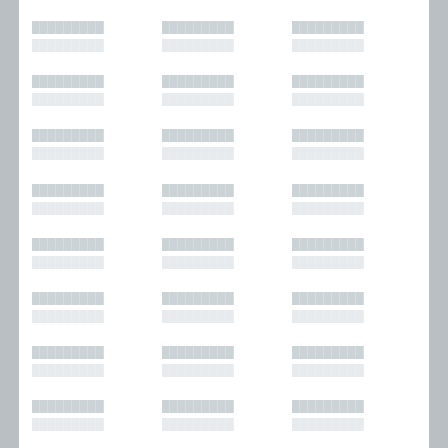
█████████
█████████
█████████
█████████
█████████
█████████
█████████
█████████
█████████
█████████
█████████
█████████
█████████
█████████
█████████
█████████
█████████
█████████
█████████
█████████
█████████
█████████
█████████
█████████
█████████
█████████
█████████
█████████
█████████
█████████
█████████
█████████
█████████
█████████
█████████
█████████
█████████
█████████
█████████
█████████
█████████
█████████
█████████
█████████
█████████
█████████
█████████
█████████