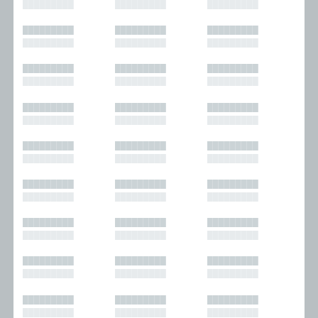
█████████
█████████
█████████
█████████
█████████
█████████
█████████
█████████
█████████
█████████
█████████
█████████
█████████
█████████
█████████
█████████
█████████
█████████
█████████
█████████
█████████
█████████
█████████
█████████
█████████
█████████
█████████
█████████
█████████
█████████
█████████
█████████
█████████
█████████
█████████
█████████
█████████
█████████
█████████
█████████
█████████
█████████
█████████
█████████
█████████
█████████
█████████
█████████
█████████
█████████
█████████