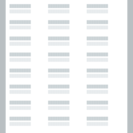
█████████
█████████
█████████
█████████
█████████
█████████
█████████
█████████
█████████
█████████
█████████
█████████
█████████
█████████
█████████
█████████
█████████
█████████
█████████
█████████
█████████
█████████
█████████
█████████
█████████
█████████
█████████
█████████
█████████
█████████
█████████
█████████
█████████
█████████
█████████
█████████
█████████
█████████
█████████
█████████
█████████
█████████
█████████
█████████
█████████
█████████
█████████
█████████