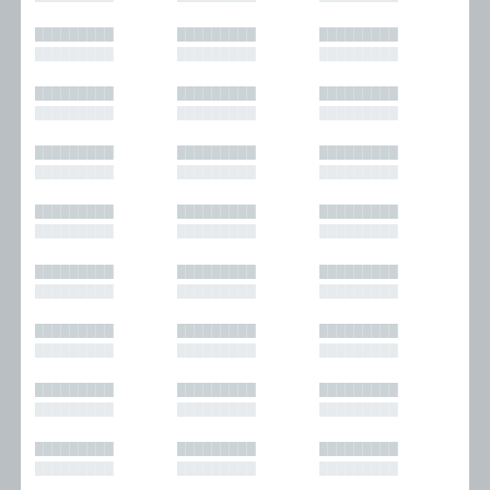
█████████
█████████
█████████
█████████
█████████
█████████
█████████
█████████
█████████
█████████
█████████
█████████
█████████
█████████
█████████
█████████
█████████
█████████
█████████
█████████
█████████
█████████
█████████
█████████
█████████
█████████
█████████
█████████
█████████
█████████
█████████
█████████
█████████
█████████
█████████
█████████
█████████
█████████
█████████
█████████
█████████
█████████
█████████
█████████
█████████
█████████
█████████
█████████