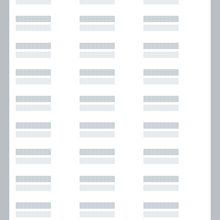
█████████
█████████
█████████
█████████
█████████
█████████
█████████
█████████
█████████
█████████
█████████
█████████
█████████
█████████
█████████
█████████
█████████
█████████
█████████
█████████
█████████
█████████
█████████
█████████
█████████
█████████
█████████
█████████
█████████
█████████
█████████
█████████
█████████
█████████
█████████
█████████
█████████
█████████
█████████
█████████
█████████
█████████
█████████
█████████
█████████
█████████
█████████
█████████
█████████
█████████
█████████