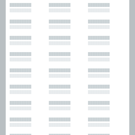
█████████
█████████
█████████
█████████
█████████
█████████
█████████
█████████
█████████
█████████
█████████
█████████
█████████
█████████
█████████
█████████
█████████
█████████
█████████
█████████
█████████
█████████
█████████
█████████
█████████
█████████
█████████
█████████
█████████
█████████
█████████
█████████
█████████
█████████
█████████
█████████
█████████
█████████
█████████
█████████
█████████
█████████
█████████
█████████
█████████
█████████
█████████
█████████