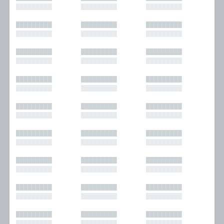
█████████
█████████
█████████
█████████
█████████
█████████
█████████
█████████
█████████
█████████
█████████
█████████
█████████
█████████
█████████
█████████
█████████
█████████
█████████
█████████
█████████
█████████
█████████
█████████
█████████
█████████
█████████
█████████
█████████
█████████
█████████
█████████
█████████
█████████
█████████
█████████
█████████
█████████
█████████
█████████
█████████
█████████
█████████
█████████
█████████
█████████
█████████
█████████
█████████
█████████
█████████