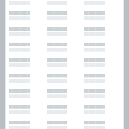
█████████
█████████
█████████
█████████
█████████
█████████
█████████
█████████
█████████
█████████
█████████
█████████
█████████
█████████
█████████
█████████
█████████
█████████
█████████
█████████
█████████
█████████
█████████
█████████
█████████
█████████
█████████
█████████
█████████
█████████
█████████
█████████
█████████
█████████
█████████
█████████
█████████
█████████
█████████
█████████
█████████
█████████
█████████
█████████
█████████
█████████
█████████
█████████
█████████
█████████
█████████