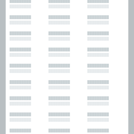
█████████
█████████
█████████
█████████
█████████
█████████
█████████
█████████
█████████
█████████
█████████
█████████
█████████
█████████
█████████
█████████
█████████
█████████
█████████
█████████
█████████
█████████
█████████
█████████
█████████
█████████
█████████
█████████
█████████
█████████
█████████
█████████
█████████
█████████
█████████
█████████
█████████
█████████
█████████
█████████
█████████
█████████
█████████
█████████
█████████
█████████
█████████
█████████
█████████
█████████
█████████