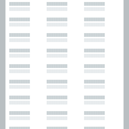
█████████
█████████
█████████
█████████
█████████
█████████
█████████
█████████
█████████
█████████
█████████
█████████
█████████
█████████
█████████
█████████
█████████
█████████
█████████
█████████
█████████
█████████
█████████
█████████
█████████
█████████
█████████
█████████
█████████
█████████
█████████
█████████
█████████
█████████
█████████
█████████
█████████
█████████
█████████
█████████
█████████
█████████
█████████
█████████
█████████
█████████
█████████
█████████
█████████
█████████
█████████