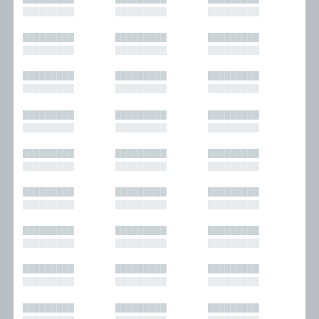
█████████
█████████
█████████
█████████
█████████
█████████
█████████
█████████
█████████
█████████
█████████
█████████
█████████
█████████
█████████
█████████
█████████
█████████
█████████
█████████
█████████
█████████
█████████
█████████
█████████
█████████
█████████
█████████
█████████
█████████
█████████
█████████
█████████
█████████
█████████
█████████
█████████
█████████
█████████
█████████
█████████
█████████
█████████
█████████
█████████
█████████
█████████
█████████