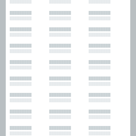
█████████
█████████
█████████
█████████
█████████
█████████
█████████
█████████
█████████
█████████
█████████
█████████
█████████
█████████
█████████
█████████
█████████
█████████
█████████
█████████
█████████
█████████
█████████
█████████
█████████
█████████
█████████
█████████
█████████
█████████
█████████
█████████
█████████
█████████
█████████
█████████
█████████
█████████
█████████
█████████
█████████
█████████
█████████
█████████
█████████
█████████
█████████
█████████
█████████
█████████
█████████