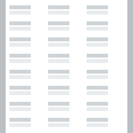
█████████
█████████
█████████
█████████
█████████
█████████
█████████
█████████
█████████
█████████
█████████
█████████
█████████
█████████
█████████
█████████
█████████
█████████
█████████
█████████
█████████
█████████
█████████
█████████
█████████
█████████
█████████
█████████
█████████
█████████
█████████
█████████
█████████
█████████
█████████
█████████
█████████
█████████
█████████
█████████
█████████
█████████
█████████
█████████
█████████
█████████
█████████
█████████