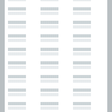
█████████
█████████
█████████
█████████
█████████
█████████
█████████
█████████
█████████
█████████
█████████
█████████
█████████
█████████
█████████
█████████
█████████
█████████
█████████
█████████
█████████
█████████
█████████
█████████
█████████
█████████
█████████
█████████
█████████
█████████
█████████
█████████
█████████
█████████
█████████
█████████
█████████
█████████
█████████
█████████
█████████
█████████
█████████
█████████
█████████
█████████
█████████
█████████