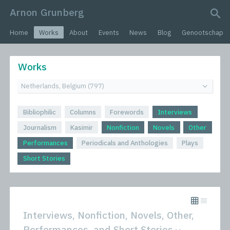
Arnon Grunberg
search query
Home
Works
About
Events
News
Blog
Genootschap
Works
Bibliophilic
Columns
Forewords
Interviews
Journalism
Kasimir
Nonfiction
Novels
Other
Performances
Periodicals and Anthologies
Plays
Short Stories
Interviews, Nonfiction, Novels, Other,
Performances, and Short Stories