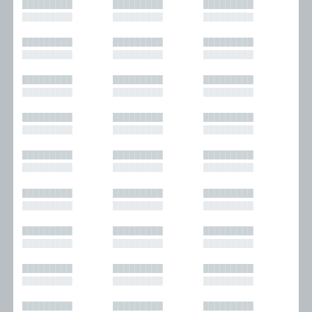
█████████
█████████
█████████
█████████
█████████
█████████
█████████
█████████
█████████
█████████
█████████
█████████
█████████
█████████
█████████
█████████
█████████
█████████
█████████
█████████
█████████
█████████
█████████
█████████
█████████
█████████
█████████
█████████
█████████
█████████
█████████
█████████
█████████
█████████
█████████
█████████
█████████
█████████
█████████
█████████
█████████
█████████
█████████
█████████
█████████
█████████
█████████
█████████
█████████
█████████
█████████