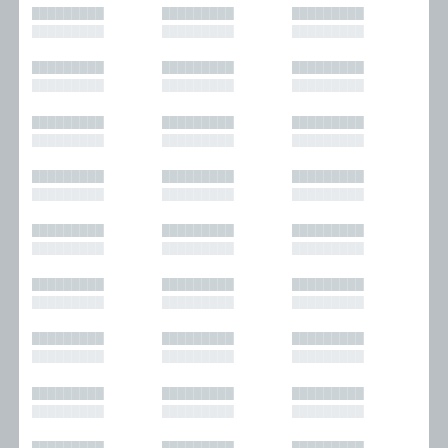
█████████
█████████
█████████
█████████
█████████
█████████
█████████
█████████
█████████
█████████
█████████
█████████
█████████
█████████
█████████
█████████
█████████
█████████
█████████
█████████
█████████
█████████
█████████
█████████
█████████
█████████
█████████
█████████
█████████
█████████
█████████
█████████
█████████
█████████
█████████
█████████
█████████
█████████
█████████
█████████
█████████
█████████
█████████
█████████
█████████
█████████
█████████
█████████
█████████
█████████
█████████