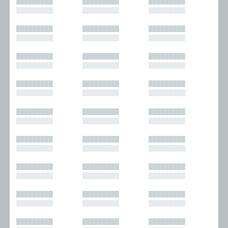
█████████
█████████
█████████
█████████
█████████
█████████
█████████
█████████
█████████
█████████
█████████
█████████
█████████
█████████
█████████
█████████
█████████
█████████
█████████
█████████
█████████
█████████
█████████
█████████
█████████
█████████
█████████
█████████
█████████
█████████
█████████
█████████
█████████
█████████
█████████
█████████
█████████
█████████
█████████
█████████
█████████
█████████
█████████
█████████
█████████
█████████
█████████
█████████
█████████
█████████
█████████