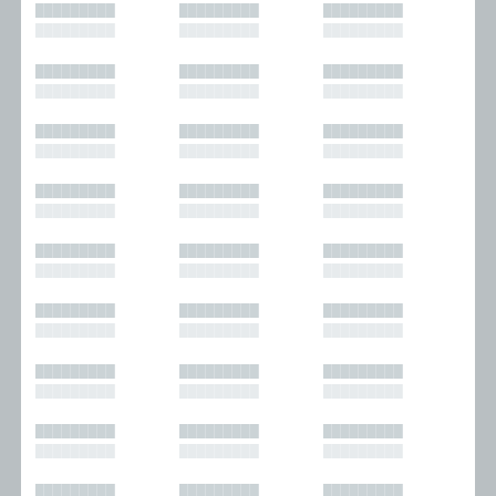
█████████
█████████
█████████
█████████
█████████
█████████
█████████
█████████
█████████
█████████
█████████
█████████
█████████
█████████
█████████
█████████
█████████
█████████
█████████
█████████
█████████
█████████
█████████
█████████
█████████
█████████
█████████
█████████
█████████
█████████
█████████
█████████
█████████
█████████
█████████
█████████
█████████
█████████
█████████
█████████
█████████
█████████
█████████
█████████
█████████
█████████
█████████
█████████
█████████
█████████
█████████