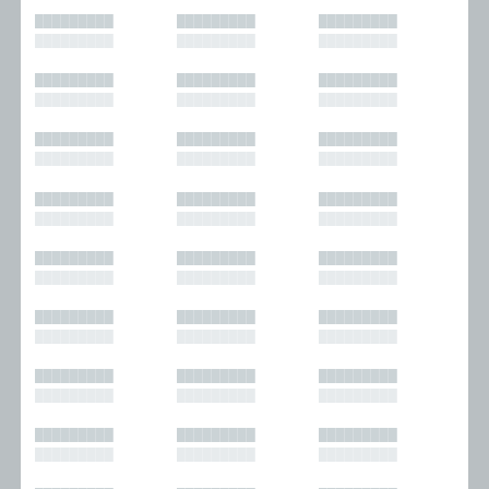
█████████
█████████
█████████
█████████
█████████
█████████
█████████
█████████
█████████
█████████
█████████
█████████
█████████
█████████
█████████
█████████
█████████
█████████
█████████
█████████
█████████
█████████
█████████
█████████
█████████
█████████
█████████
█████████
█████████
█████████
█████████
█████████
█████████
█████████
█████████
█████████
█████████
█████████
█████████
█████████
█████████
█████████
█████████
█████████
█████████
█████████
█████████
█████████