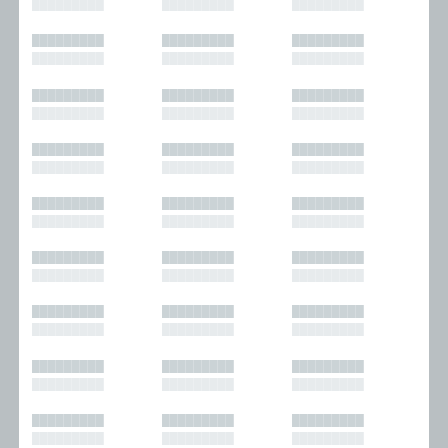
█████████
█████████
█████████
█████████
█████████
█████████
█████████
█████████
█████████
█████████
█████████
█████████
█████████
█████████
█████████
█████████
█████████
█████████
█████████
█████████
█████████
█████████
█████████
█████████
█████████
█████████
█████████
█████████
█████████
█████████
█████████
█████████
█████████
█████████
█████████
█████████
█████████
█████████
█████████
█████████
█████████
█████████
█████████
█████████
█████████
█████████
█████████
█████████
█████████
█████████
█████████