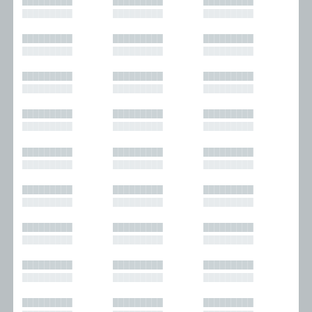
█████████
█████████
█████████
█████████
█████████
█████████
█████████
█████████
█████████
█████████
█████████
█████████
█████████
█████████
█████████
█████████
█████████
█████████
█████████
█████████
█████████
█████████
█████████
█████████
█████████
█████████
█████████
█████████
█████████
█████████
█████████
█████████
█████████
█████████
█████████
█████████
█████████
█████████
█████████
█████████
█████████
█████████
█████████
█████████
█████████
█████████
█████████
█████████
█████████
█████████
█████████