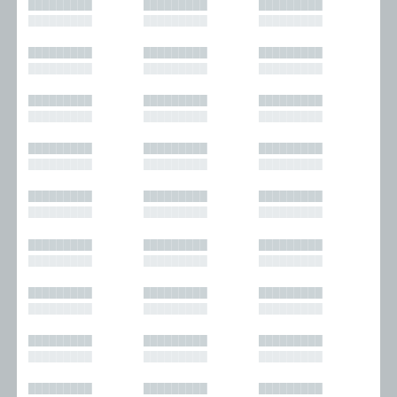
█████████
█████████
█████████
█████████
█████████
█████████
█████████
█████████
█████████
█████████
█████████
█████████
█████████
█████████
█████████
█████████
█████████
█████████
█████████
█████████
█████████
█████████
█████████
█████████
█████████
█████████
█████████
█████████
█████████
█████████
█████████
█████████
█████████
█████████
█████████
█████████
█████████
█████████
█████████
█████████
█████████
█████████
█████████
█████████
█████████
█████████
█████████
█████████
█████████
█████████
█████████