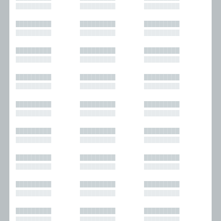
█████████
█████████
█████████
█████████
█████████
█████████
█████████
█████████
█████████
█████████
█████████
█████████
█████████
█████████
█████████
█████████
█████████
█████████
█████████
█████████
█████████
█████████
█████████
█████████
█████████
█████████
█████████
█████████
█████████
█████████
█████████
█████████
█████████
█████████
█████████
█████████
█████████
█████████
█████████
█████████
█████████
█████████
█████████
█████████
█████████
█████████
█████████
█████████
█████████
█████████
█████████