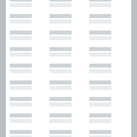
█████████
█████████
█████████
█████████
█████████
█████████
█████████
█████████
█████████
█████████
█████████
█████████
█████████
█████████
█████████
█████████
█████████
█████████
█████████
█████████
█████████
█████████
█████████
█████████
█████████
█████████
█████████
█████████
█████████
█████████
█████████
█████████
█████████
█████████
█████████
█████████
█████████
█████████
█████████
█████████
█████████
█████████
█████████
█████████
█████████
█████████
█████████
█████████