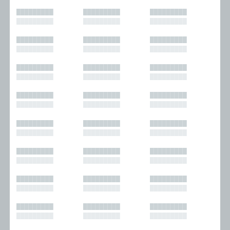
█████████
█████████
█████████
█████████
█████████
█████████
█████████
█████████
█████████
█████████
█████████
█████████
█████████
█████████
█████████
█████████
█████████
█████████
█████████
█████████
█████████
█████████
█████████
█████████
█████████
█████████
█████████
█████████
█████████
█████████
█████████
█████████
█████████
█████████
█████████
█████████
█████████
█████████
█████████
█████████
█████████
█████████
█████████
█████████
█████████
█████████
█████████
█████████