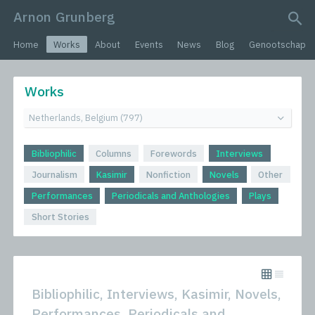
Arnon Grunberg
search query
Home
Works
About
Events
News
Blog
Genootschap
Works
Bibliophilic
Columns
Forewords
Interviews
Journalism
Kasimir
Nonfiction
Novels
Other
Performances
Periodicals and Anthologies
Plays
Short Stories
Bibliophilic, Interviews, Kasimir, Novels,
Performances, Periodicals and