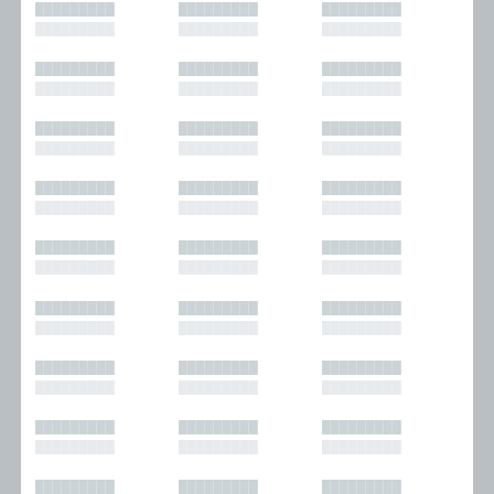
█████████
█████████
█████████
█████████
█████████
█████████
█████████
█████████
█████████
█████████
█████████
█████████
█████████
█████████
█████████
█████████
█████████
█████████
█████████
█████████
█████████
█████████
█████████
█████████
█████████
█████████
█████████
█████████
█████████
█████████
█████████
█████████
█████████
█████████
█████████
█████████
█████████
█████████
█████████
█████████
█████████
█████████
█████████
█████████
█████████
█████████
█████████
█████████
█████████
█████████
█████████