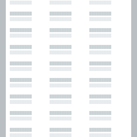
█████████
█████████
█████████
█████████
█████████
█████████
█████████
█████████
█████████
█████████
█████████
█████████
█████████
█████████
█████████
█████████
█████████
█████████
█████████
█████████
█████████
█████████
█████████
█████████
█████████
█████████
█████████
█████████
█████████
█████████
█████████
█████████
█████████
█████████
█████████
█████████
█████████
█████████
█████████
█████████
█████████
█████████
█████████
█████████
█████████
█████████
█████████
█████████
█████████
█████████
█████████