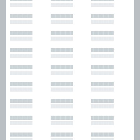
█████████
█████████
█████████
█████████
█████████
█████████
█████████
█████████
█████████
█████████
█████████
█████████
█████████
█████████
█████████
█████████
█████████
█████████
█████████
█████████
█████████
█████████
█████████
█████████
█████████
█████████
█████████
█████████
█████████
█████████
█████████
█████████
█████████
█████████
█████████
█████████
█████████
█████████
█████████
█████████
█████████
█████████
█████████
█████████
█████████
█████████
█████████
█████████