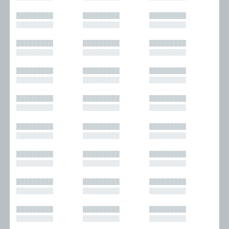
█████████
█████████
█████████
█████████
█████████
█████████
█████████
█████████
█████████
█████████
█████████
█████████
█████████
█████████
█████████
█████████
█████████
█████████
█████████
█████████
█████████
█████████
█████████
█████████
█████████
█████████
█████████
█████████
█████████
█████████
█████████
█████████
█████████
█████████
█████████
█████████
█████████
█████████
█████████
█████████
█████████
█████████
█████████
█████████
█████████
█████████
█████████
█████████