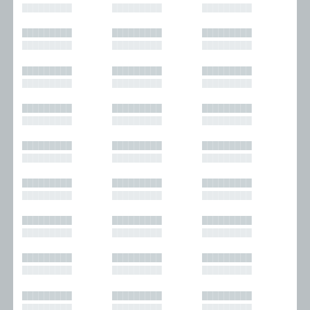
█████████
█████████
█████████
█████████
█████████
█████████
█████████
█████████
█████████
█████████
█████████
█████████
█████████
█████████
█████████
█████████
█████████
█████████
█████████
█████████
█████████
█████████
█████████
█████████
█████████
█████████
█████████
█████████
█████████
█████████
█████████
█████████
█████████
█████████
█████████
█████████
█████████
█████████
█████████
█████████
█████████
█████████
█████████
█████████
█████████
█████████
█████████
█████████
█████████
█████████
█████████