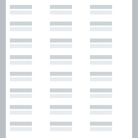
█████████
█████████
█████████
█████████
█████████
█████████
█████████
█████████
█████████
█████████
█████████
█████████
█████████
█████████
█████████
█████████
█████████
█████████
█████████
█████████
█████████
█████████
█████████
█████████
█████████
█████████
█████████
█████████
█████████
█████████
█████████
█████████
█████████
█████████
█████████
█████████
█████████
█████████
█████████
█████████
█████████
█████████
█████████
█████████
█████████
█████████
█████████
█████████