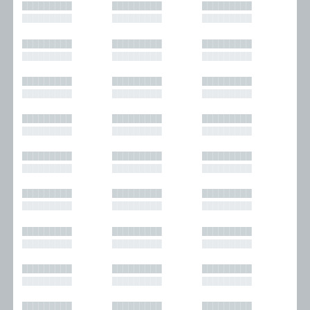
█████████
█████████
█████████
█████████
█████████
█████████
█████████
█████████
█████████
█████████
█████████
█████████
█████████
█████████
█████████
█████████
█████████
█████████
█████████
█████████
█████████
█████████
█████████
█████████
█████████
█████████
█████████
█████████
█████████
█████████
█████████
█████████
█████████
█████████
█████████
█████████
█████████
█████████
█████████
█████████
█████████
█████████
█████████
█████████
█████████
█████████
█████████
█████████
█████████
█████████
█████████