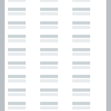
█████████
█████████
█████████
█████████
█████████
█████████
█████████
█████████
█████████
█████████
█████████
█████████
█████████
█████████
█████████
█████████
█████████
█████████
█████████
█████████
█████████
█████████
█████████
█████████
█████████
█████████
█████████
█████████
█████████
█████████
█████████
█████████
█████████
█████████
█████████
█████████
█████████
█████████
█████████
█████████
█████████
█████████
█████████
█████████
█████████
█████████
█████████
█████████
█████████
█████████
█████████