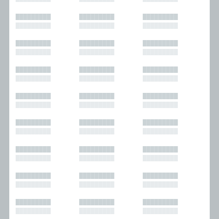
█████████
█████████
█████████
█████████
█████████
█████████
█████████
█████████
█████████
█████████
█████████
█████████
█████████
█████████
█████████
█████████
█████████
█████████
█████████
█████████
█████████
█████████
█████████
█████████
█████████
█████████
█████████
█████████
█████████
█████████
█████████
█████████
█████████
█████████
█████████
█████████
█████████
█████████
█████████
█████████
█████████
█████████
█████████
█████████
█████████
█████████
█████████
█████████