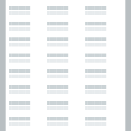
█████████
█████████
█████████
█████████
█████████
█████████
█████████
█████████
█████████
█████████
█████████
█████████
█████████
█████████
█████████
█████████
█████████
█████████
█████████
█████████
█████████
█████████
█████████
█████████
█████████
█████████
█████████
█████████
█████████
█████████
█████████
█████████
█████████
█████████
█████████
█████████
█████████
█████████
█████████
█████████
█████████
█████████
█████████
█████████
█████████
█████████
█████████
█████████