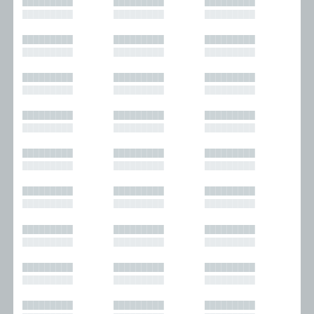
█████████
█████████
█████████
█████████
█████████
█████████
█████████
█████████
█████████
█████████
█████████
█████████
█████████
█████████
█████████
█████████
█████████
█████████
█████████
█████████
█████████
█████████
█████████
█████████
█████████
█████████
█████████
█████████
█████████
█████████
█████████
█████████
█████████
█████████
█████████
█████████
█████████
█████████
█████████
█████████
█████████
█████████
█████████
█████████
█████████
█████████
█████████
█████████
█████████
█████████
█████████