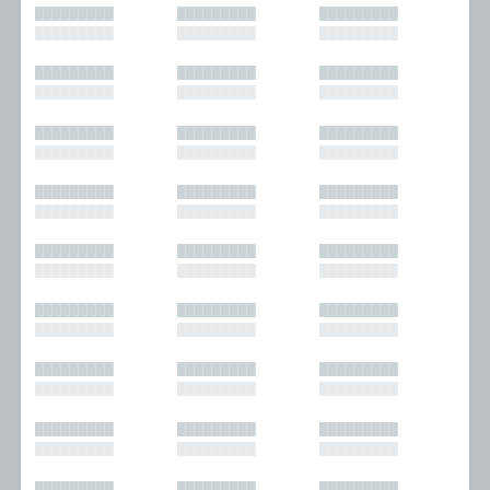
█████████
█████████
█████████
█████████
█████████
█████████
█████████
█████████
█████████
█████████
█████████
█████████
█████████
█████████
█████████
█████████
█████████
█████████
█████████
█████████
█████████
█████████
█████████
█████████
█████████
█████████
█████████
█████████
█████████
█████████
█████████
█████████
█████████
█████████
█████████
█████████
█████████
█████████
█████████
█████████
█████████
█████████
█████████
█████████
█████████
█████████
█████████
█████████
█████████
█████████
█████████