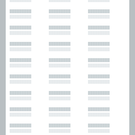
█████████
█████████
█████████
█████████
█████████
█████████
█████████
█████████
█████████
█████████
█████████
█████████
█████████
█████████
█████████
█████████
█████████
█████████
█████████
█████████
█████████
█████████
█████████
█████████
█████████
█████████
█████████
█████████
█████████
█████████
█████████
█████████
█████████
█████████
█████████
█████████
█████████
█████████
█████████
█████████
█████████
█████████
█████████
█████████
█████████
█████████
█████████
█████████
█████████
█████████
█████████