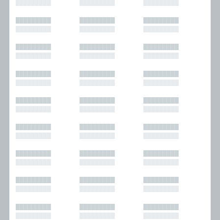
█████████
█████████
█████████
█████████
█████████
█████████
█████████
█████████
█████████
█████████
█████████
█████████
█████████
█████████
█████████
█████████
█████████
█████████
█████████
█████████
█████████
█████████
█████████
█████████
█████████
█████████
█████████
█████████
█████████
█████████
█████████
█████████
█████████
█████████
█████████
█████████
█████████
█████████
█████████
█████████
█████████
█████████
█████████
█████████
█████████
█████████
█████████
█████████
█████████
█████████
█████████