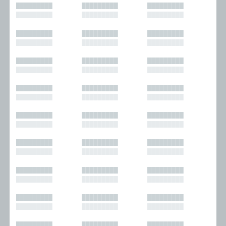
█████████
█████████
█████████
█████████
█████████
█████████
█████████
█████████
█████████
█████████
█████████
█████████
█████████
█████████
█████████
█████████
█████████
█████████
█████████
█████████
█████████
█████████
█████████
█████████
█████████
█████████
█████████
█████████
█████████
█████████
█████████
█████████
█████████
█████████
█████████
█████████
█████████
█████████
█████████
█████████
█████████
█████████
█████████
█████████
█████████
█████████
█████████
█████████
█████████
█████████
█████████