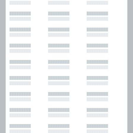
█████████
█████████
█████████
█████████
█████████
█████████
█████████
█████████
█████████
█████████
█████████
█████████
█████████
█████████
█████████
█████████
█████████
█████████
█████████
█████████
█████████
█████████
█████████
█████████
█████████
█████████
█████████
█████████
█████████
█████████
█████████
█████████
█████████
█████████
█████████
█████████
█████████
█████████
█████████
█████████
█████████
█████████
█████████
█████████
█████████
█████████
█████████
█████████
█████████
█████████
█████████