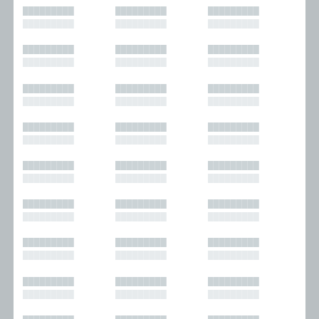
█████████
█████████
█████████
█████████
█████████
█████████
█████████
█████████
█████████
█████████
█████████
█████████
█████████
█████████
█████████
█████████
█████████
█████████
█████████
█████████
█████████
█████████
█████████
█████████
█████████
█████████
█████████
█████████
█████████
█████████
█████████
█████████
█████████
█████████
█████████
█████████
█████████
█████████
█████████
█████████
█████████
█████████
█████████
█████████
█████████
█████████
█████████
█████████