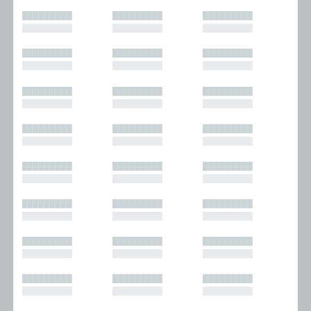
█████████
█████████
█████████
█████████
█████████
█████████
█████████
█████████
█████████
█████████
█████████
█████████
█████████
█████████
█████████
█████████
█████████
█████████
█████████
█████████
█████████
█████████
█████████
█████████
█████████
█████████
█████████
█████████
█████████
█████████
█████████
█████████
█████████
█████████
█████████
█████████
█████████
█████████
█████████
█████████
█████████
█████████
█████████
█████████
█████████
█████████
█████████
█████████