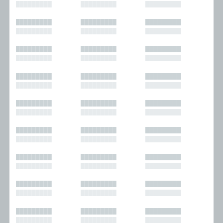
█████████
█████████
█████████
█████████
█████████
█████████
█████████
█████████
█████████
█████████
█████████
█████████
█████████
█████████
█████████
█████████
█████████
█████████
█████████
█████████
█████████
█████████
█████████
█████████
█████████
█████████
█████████
█████████
█████████
█████████
█████████
█████████
█████████
█████████
█████████
█████████
█████████
█████████
█████████
█████████
█████████
█████████
█████████
█████████
█████████
█████████
█████████
█████████
█████████
█████████
█████████