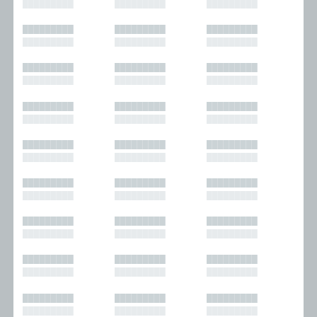
█████████
█████████
█████████
█████████
█████████
█████████
█████████
█████████
█████████
█████████
█████████
█████████
█████████
█████████
█████████
█████████
█████████
█████████
█████████
█████████
█████████
█████████
█████████
█████████
█████████
█████████
█████████
█████████
█████████
█████████
█████████
█████████
█████████
█████████
█████████
█████████
█████████
█████████
█████████
█████████
█████████
█████████
█████████
█████████
█████████
█████████
█████████
█████████
█████████
█████████
█████████