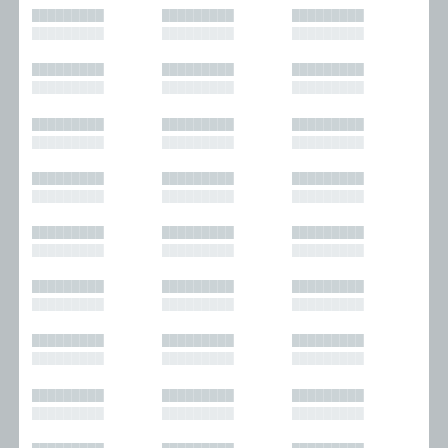
█████████
█████████
█████████
█████████
█████████
█████████
█████████
█████████
█████████
█████████
█████████
█████████
█████████
█████████
█████████
█████████
█████████
█████████
█████████
█████████
█████████
█████████
█████████
█████████
█████████
█████████
█████████
█████████
█████████
█████████
█████████
█████████
█████████
█████████
█████████
█████████
█████████
█████████
█████████
█████████
█████████
█████████
█████████
█████████
█████████
█████████
█████████
█████████