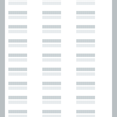
█████████
█████████
█████████
█████████
█████████
█████████
█████████
█████████
█████████
█████████
█████████
█████████
█████████
█████████
█████████
█████████
█████████
█████████
█████████
█████████
█████████
█████████
█████████
█████████
█████████
█████████
█████████
█████████
█████████
█████████
█████████
█████████
█████████
█████████
█████████
█████████
█████████
█████████
█████████
█████████
█████████
█████████
█████████
█████████
█████████
█████████
█████████
█████████
█████████
█████████
█████████