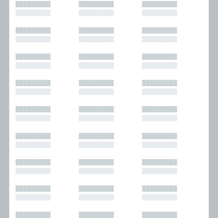
█████████
█████████
█████████
█████████
█████████
█████████
█████████
█████████
█████████
█████████
█████████
█████████
█████████
█████████
█████████
█████████
█████████
█████████
█████████
█████████
█████████
█████████
█████████
█████████
█████████
█████████
█████████
█████████
█████████
█████████
█████████
█████████
█████████
█████████
█████████
█████████
█████████
█████████
█████████
█████████
█████████
█████████
█████████
█████████
█████████
█████████
█████████
█████████
█████████
█████████
█████████