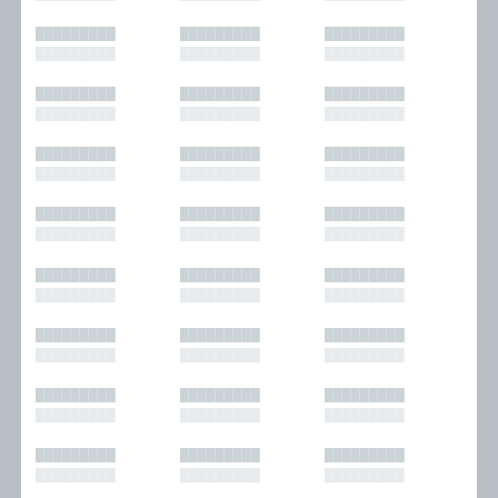
█████████
█████████
█████████
█████████
█████████
█████████
█████████
█████████
█████████
█████████
█████████
█████████
█████████
█████████
█████████
█████████
█████████
█████████
█████████
█████████
█████████
█████████
█████████
█████████
█████████
█████████
█████████
█████████
█████████
█████████
█████████
█████████
█████████
█████████
█████████
█████████
█████████
█████████
█████████
█████████
█████████
█████████
█████████
█████████
█████████
█████████
█████████
█████████