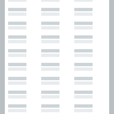
█████████
█████████
█████████
█████████
█████████
█████████
█████████
█████████
█████████
█████████
█████████
█████████
█████████
█████████
█████████
█████████
█████████
█████████
█████████
█████████
█████████
█████████
█████████
█████████
█████████
█████████
█████████
█████████
█████████
█████████
█████████
█████████
█████████
█████████
█████████
█████████
█████████
█████████
█████████
█████████
█████████
█████████
█████████
█████████
█████████
█████████
█████████
█████████
█████████
█████████
█████████