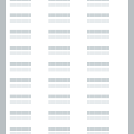
█████████
█████████
█████████
█████████
█████████
█████████
█████████
█████████
█████████
█████████
█████████
█████████
█████████
█████████
█████████
█████████
█████████
█████████
█████████
█████████
█████████
█████████
█████████
█████████
█████████
█████████
█████████
█████████
█████████
█████████
█████████
█████████
█████████
█████████
█████████
█████████
█████████
█████████
█████████
█████████
█████████
█████████
█████████
█████████
█████████
█████████
█████████
█████████