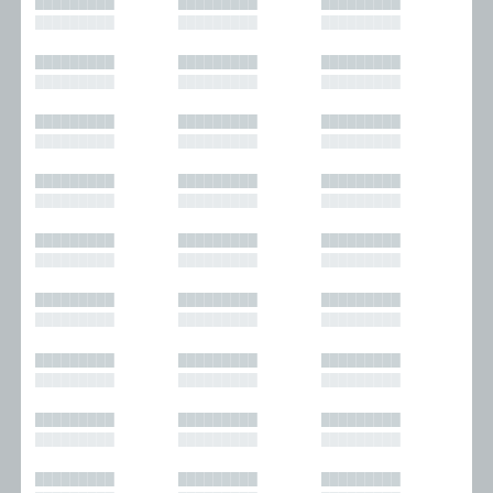
█████████
█████████
█████████
█████████
█████████
█████████
█████████
█████████
█████████
█████████
█████████
█████████
█████████
█████████
█████████
█████████
█████████
█████████
█████████
█████████
█████████
█████████
█████████
█████████
█████████
█████████
█████████
█████████
█████████
█████████
█████████
█████████
█████████
█████████
█████████
█████████
█████████
█████████
█████████
█████████
█████████
█████████
█████████
█████████
█████████
█████████
█████████
█████████
█████████
█████████
█████████