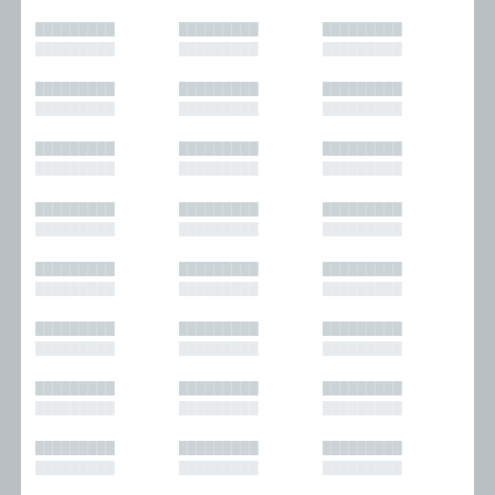
█████████
█████████
█████████
█████████
█████████
█████████
█████████
█████████
█████████
█████████
█████████
█████████
█████████
█████████
█████████
█████████
█████████
█████████
█████████
█████████
█████████
█████████
█████████
█████████
█████████
█████████
█████████
█████████
█████████
█████████
█████████
█████████
█████████
█████████
█████████
█████████
█████████
█████████
█████████
█████████
█████████
█████████
█████████
█████████
█████████
█████████
█████████
█████████