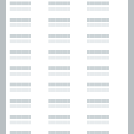
█████████
█████████
█████████
█████████
█████████
█████████
█████████
█████████
█████████
█████████
█████████
█████████
█████████
█████████
█████████
█████████
█████████
█████████
█████████
█████████
█████████
█████████
█████████
█████████
█████████
█████████
█████████
█████████
█████████
█████████
█████████
█████████
█████████
█████████
█████████
█████████
█████████
█████████
█████████
█████████
█████████
█████████
█████████
█████████
█████████
█████████
█████████
█████████
█████████
█████████
█████████