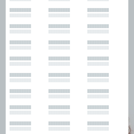
█████████
█████████
█████████
█████████
█████████
█████████
█████████
█████████
█████████
█████████
█████████
█████████
█████████
█████████
█████████
█████████
█████████
█████████
█████████
█████████
█████████
█████████
█████████
█████████
█████████
█████████
█████████
█████████
█████████
█████████
█████████
█████████
█████████
█████████
█████████
█████████
█████████
█████████
█████████
█████████
█████████
█████████
█████████
█████████
█████████
█████████
█████████
█████████