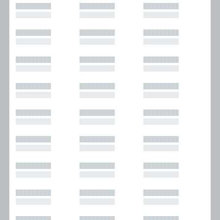
█████████
█████████
█████████
█████████
█████████
█████████
█████████
█████████
█████████
█████████
█████████
█████████
█████████
█████████
█████████
█████████
█████████
█████████
█████████
█████████
█████████
█████████
█████████
█████████
█████████
█████████
█████████
█████████
█████████
█████████
█████████
█████████
█████████
█████████
█████████
█████████
█████████
█████████
█████████
█████████
█████████
█████████
█████████
█████████
█████████
█████████
█████████
█████████
█████████
█████████
█████████