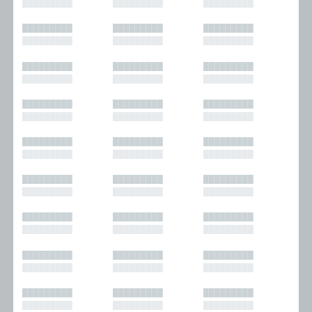
█████████
█████████
█████████
█████████
█████████
█████████
█████████
█████████
█████████
█████████
█████████
█████████
█████████
█████████
█████████
█████████
█████████
█████████
█████████
█████████
█████████
█████████
█████████
█████████
█████████
█████████
█████████
█████████
█████████
█████████
█████████
█████████
█████████
█████████
█████████
█████████
█████████
█████████
█████████
█████████
█████████
█████████
█████████
█████████
█████████
█████████
█████████
█████████
█████████
█████████
█████████