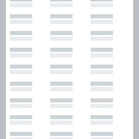
█████████
█████████
█████████
█████████
█████████
█████████
█████████
█████████
█████████
█████████
█████████
█████████
█████████
█████████
█████████
█████████
█████████
█████████
█████████
█████████
█████████
█████████
█████████
█████████
█████████
█████████
█████████
█████████
█████████
█████████
█████████
█████████
█████████
█████████
█████████
█████████
█████████
█████████
█████████
█████████
█████████
█████████
█████████
█████████
█████████
█████████
█████████
█████████