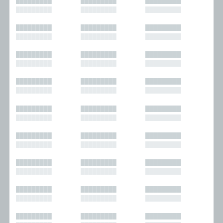
█████████
█████████
█████████
█████████
█████████
█████████
█████████
█████████
█████████
█████████
█████████
█████████
█████████
█████████
█████████
█████████
█████████
█████████
█████████
█████████
█████████
█████████
█████████
█████████
█████████
█████████
█████████
█████████
█████████
█████████
█████████
█████████
█████████
█████████
█████████
█████████
█████████
█████████
█████████
█████████
█████████
█████████
█████████
█████████
█████████
█████████
█████████
█████████
█████████
█████████
█████████