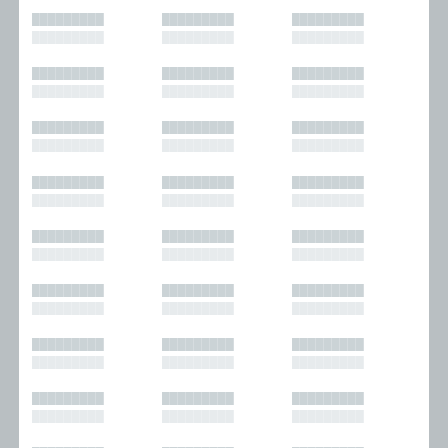
█████████
█████████
█████████
█████████
█████████
█████████
█████████
█████████
█████████
█████████
█████████
█████████
█████████
█████████
█████████
█████████
█████████
█████████
█████████
█████████
█████████
█████████
█████████
█████████
█████████
█████████
█████████
█████████
█████████
█████████
█████████
█████████
█████████
█████████
█████████
█████████
█████████
█████████
█████████
█████████
█████████
█████████
█████████
█████████
█████████
█████████
█████████
█████████