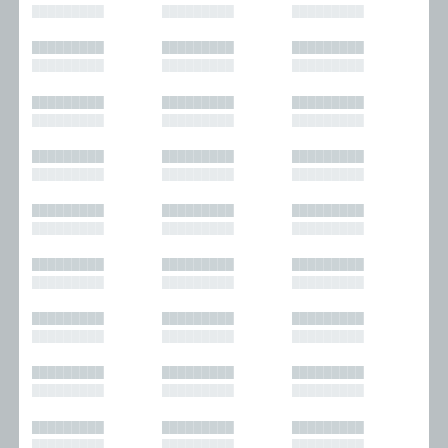
█████████
█████████
█████████
█████████
█████████
█████████
█████████
█████████
█████████
█████████
█████████
█████████
█████████
█████████
█████████
█████████
█████████
█████████
█████████
█████████
█████████
█████████
█████████
█████████
█████████
█████████
█████████
█████████
█████████
█████████
█████████
█████████
█████████
█████████
█████████
█████████
█████████
█████████
█████████
█████████
█████████
█████████
█████████
█████████
█████████
█████████
█████████
█████████
█████████
█████████
█████████