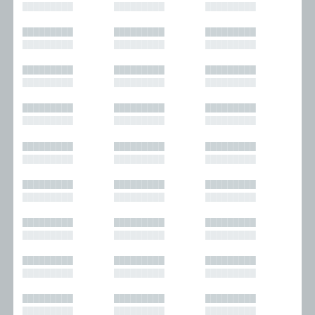
█████████
█████████
█████████
█████████
█████████
█████████
█████████
█████████
█████████
█████████
█████████
█████████
█████████
█████████
█████████
█████████
█████████
█████████
█████████
█████████
█████████
█████████
█████████
█████████
█████████
█████████
█████████
█████████
█████████
█████████
█████████
█████████
█████████
█████████
█████████
█████████
█████████
█████████
█████████
█████████
█████████
█████████
█████████
█████████
█████████
█████████
█████████
█████████
█████████
█████████
█████████