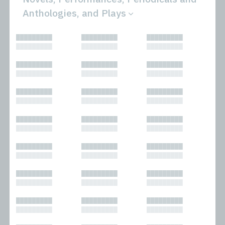
Anthologies, and Plays
All
Novels
█████████
█████████
█████████
Bibliophilic
Other
█████████
█████████
█████████
Columns
Performances
Forewords
Periodicals and
█████████
█████████
█████████
Interviews
Anthologies
█████████
█████████
█████████
Journalism
Plays
Kasimir
Short Stories
█████████
█████████
█████████
Nonfiction
█████████
█████████
█████████
█████████
█████████
█████████
█████████
█████████
█████████
█████████
█████████
█████████
█████████
█████████
█████████
█████████
█████████
█████████
█████████
█████████
█████████
█████████
█████████
█████████
█████████
█████████
█████████