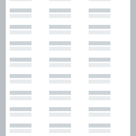
█████████
█████████
█████████
█████████
█████████
█████████
█████████
█████████
█████████
█████████
█████████
█████████
█████████
█████████
█████████
█████████
█████████
█████████
█████████
█████████
█████████
█████████
█████████
█████████
█████████
█████████
█████████
█████████
█████████
█████████
█████████
█████████
█████████
█████████
█████████
█████████
█████████
█████████
█████████
█████████
█████████
█████████
█████████
█████████
█████████
█████████
█████████
█████████