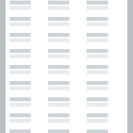
█████████
█████████
█████████
█████████
█████████
█████████
█████████
█████████
█████████
█████████
█████████
█████████
█████████
█████████
█████████
█████████
█████████
█████████
█████████
█████████
█████████
█████████
█████████
█████████
█████████
█████████
█████████
█████████
█████████
█████████
█████████
█████████
█████████
█████████
█████████
█████████
█████████
█████████
█████████
█████████
█████████
█████████
█████████
█████████
█████████
█████████
█████████
█████████
█████████
█████████
█████████