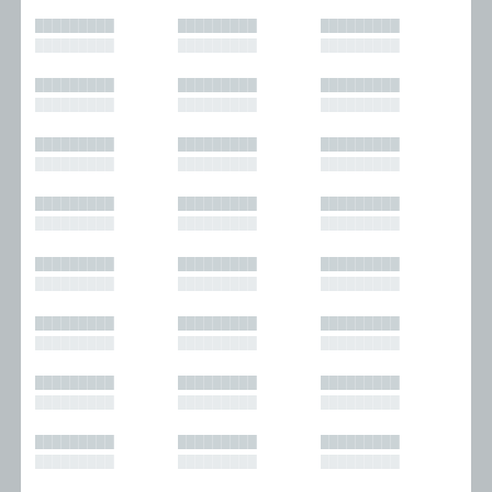
█████████
█████████
█████████
█████████
█████████
█████████
█████████
█████████
█████████
█████████
█████████
█████████
█████████
█████████
█████████
█████████
█████████
█████████
█████████
█████████
█████████
█████████
█████████
█████████
█████████
█████████
█████████
█████████
█████████
█████████
█████████
█████████
█████████
█████████
█████████
█████████
█████████
█████████
█████████
█████████
█████████
█████████
█████████
█████████
█████████
█████████
█████████
█████████