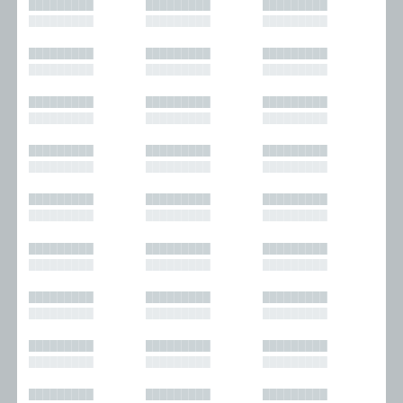
█████████
█████████
█████████
█████████
█████████
█████████
█████████
█████████
█████████
█████████
█████████
█████████
█████████
█████████
█████████
█████████
█████████
█████████
█████████
█████████
█████████
█████████
█████████
█████████
█████████
█████████
█████████
█████████
█████████
█████████
█████████
█████████
█████████
█████████
█████████
█████████
█████████
█████████
█████████
█████████
█████████
█████████
█████████
█████████
█████████
█████████
█████████
█████████
█████████
█████████
█████████