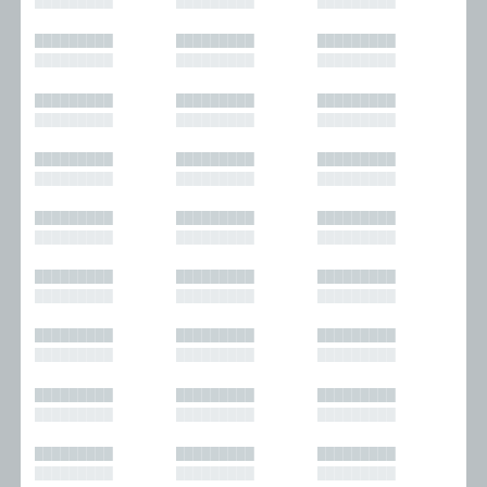
█████████
█████████
█████████
█████████
█████████
█████████
█████████
█████████
█████████
█████████
█████████
█████████
█████████
█████████
█████████
█████████
█████████
█████████
█████████
█████████
█████████
█████████
█████████
█████████
█████████
█████████
█████████
█████████
█████████
█████████
█████████
█████████
█████████
█████████
█████████
█████████
█████████
█████████
█████████
█████████
█████████
█████████
█████████
█████████
█████████
█████████
█████████
█████████
█████████
█████████
█████████