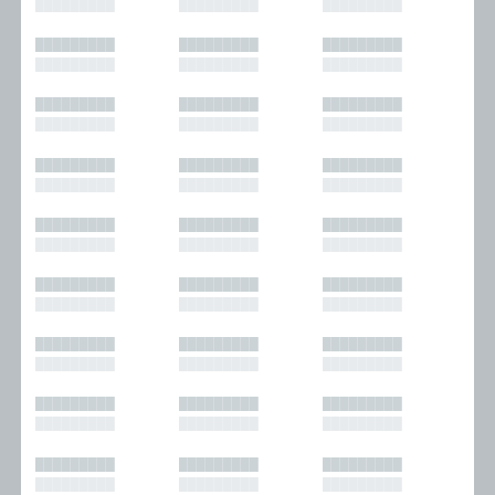
█████████
█████████
█████████
█████████
█████████
█████████
█████████
█████████
█████████
█████████
█████████
█████████
█████████
█████████
█████████
█████████
█████████
█████████
█████████
█████████
█████████
█████████
█████████
█████████
█████████
█████████
█████████
█████████
█████████
█████████
█████████
█████████
█████████
█████████
█████████
█████████
█████████
█████████
█████████
█████████
█████████
█████████
█████████
█████████
█████████
█████████
█████████
█████████
█████████
█████████
█████████