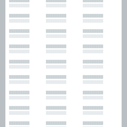
█████████
█████████
█████████
█████████
█████████
█████████
█████████
█████████
█████████
█████████
█████████
█████████
█████████
█████████
█████████
█████████
█████████
█████████
█████████
█████████
█████████
█████████
█████████
█████████
█████████
█████████
█████████
█████████
█████████
█████████
█████████
█████████
█████████
█████████
█████████
█████████
█████████
█████████
█████████
█████████
█████████
█████████
█████████
█████████
█████████
█████████
█████████
█████████
█████████
█████████
█████████