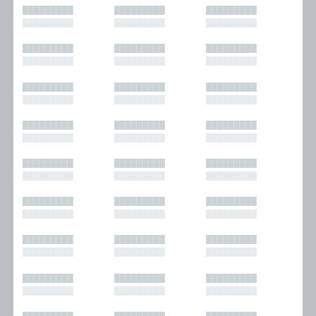
█████████
█████████
█████████
█████████
█████████
█████████
█████████
█████████
█████████
█████████
█████████
█████████
█████████
█████████
█████████
█████████
█████████
█████████
█████████
█████████
█████████
█████████
█████████
█████████
█████████
█████████
█████████
█████████
█████████
█████████
█████████
█████████
█████████
█████████
█████████
█████████
█████████
█████████
█████████
█████████
█████████
█████████
█████████
█████████
█████████
█████████
█████████
█████████
█████████
█████████
█████████