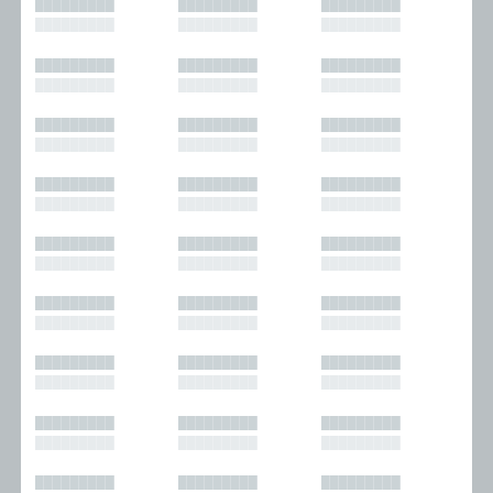
█████████
█████████
█████████
█████████
█████████
█████████
█████████
█████████
█████████
█████████
█████████
█████████
█████████
█████████
█████████
█████████
█████████
█████████
█████████
█████████
█████████
█████████
█████████
█████████
█████████
█████████
█████████
█████████
█████████
█████████
█████████
█████████
█████████
█████████
█████████
█████████
█████████
█████████
█████████
█████████
█████████
█████████
█████████
█████████
█████████
█████████
█████████
█████████
█████████
█████████
█████████