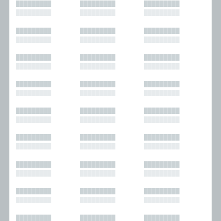
█████████
█████████
█████████
█████████
█████████
█████████
█████████
█████████
█████████
█████████
█████████
█████████
█████████
█████████
█████████
█████████
█████████
█████████
█████████
█████████
█████████
█████████
█████████
█████████
█████████
█████████
█████████
█████████
█████████
█████████
█████████
█████████
█████████
█████████
█████████
█████████
█████████
█████████
█████████
█████████
█████████
█████████
█████████
█████████
█████████
█████████
█████████
█████████
█████████
█████████
█████████