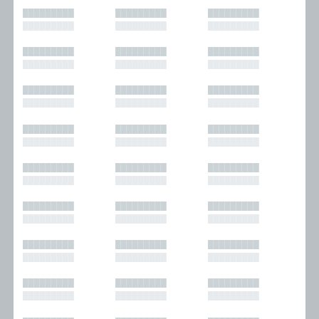
█████████
█████████
█████████
█████████
█████████
█████████
█████████
█████████
█████████
█████████
█████████
█████████
█████████
█████████
█████████
█████████
█████████
█████████
█████████
█████████
█████████
█████████
█████████
█████████
█████████
█████████
█████████
█████████
█████████
█████████
█████████
█████████
█████████
█████████
█████████
█████████
█████████
█████████
█████████
█████████
█████████
█████████
█████████
█████████
█████████
█████████
█████████
█████████