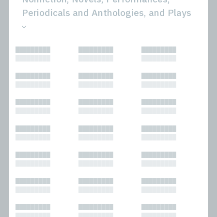
Periodicals and Anthologies, and Plays
All
Novels
█████████
█████████
█████████
Bibliophilic
Other
█████████
█████████
█████████
Columns
Performances
Forewords
Periodicals and
█████████
█████████
█████████
Interviews
Anthologies
█████████
█████████
█████████
Journalism
Plays
Kasimir
Short Stories
█████████
█████████
█████████
Nonfiction
█████████
█████████
█████████
█████████
█████████
█████████
█████████
█████████
█████████
█████████
█████████
█████████
█████████
█████████
█████████
█████████
█████████
█████████
█████████
█████████
█████████
█████████
█████████
█████████
█████████
█████████
█████████