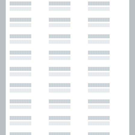
█████████
█████████
█████████
█████████
█████████
█████████
█████████
█████████
█████████
█████████
█████████
█████████
█████████
█████████
█████████
█████████
█████████
█████████
█████████
█████████
█████████
█████████
█████████
█████████
█████████
█████████
█████████
█████████
█████████
█████████
█████████
█████████
█████████
█████████
█████████
█████████
█████████
█████████
█████████
█████████
█████████
█████████
█████████
█████████
█████████
█████████
█████████
█████████
█████████
█████████
█████████