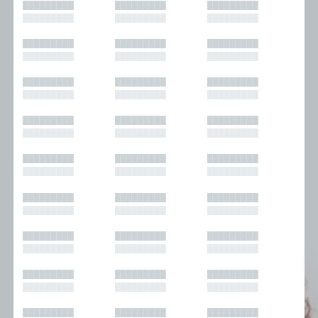
█████████
█████████
█████████
█████████
█████████
█████████
█████████
█████████
█████████
█████████
█████████
█████████
█████████
█████████
█████████
█████████
█████████
█████████
█████████
█████████
█████████
█████████
█████████
█████████
█████████
█████████
█████████
█████████
█████████
█████████
█████████
█████████
█████████
█████████
█████████
█████████
█████████
█████████
█████████
█████████
█████████
█████████
█████████
█████████
█████████
█████████
█████████
█████████
█████████
█████████
█████████