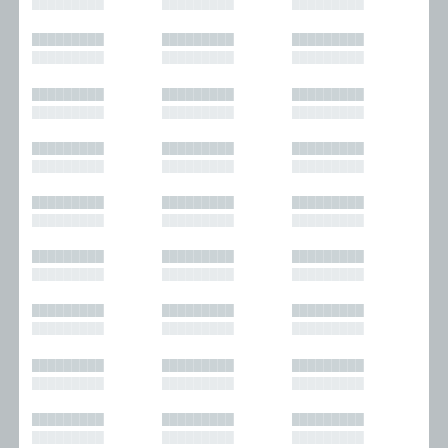
█████████
█████████
█████████
█████████
█████████
█████████
█████████
█████████
█████████
█████████
█████████
█████████
█████████
█████████
█████████
█████████
█████████
█████████
█████████
█████████
█████████
█████████
█████████
█████████
█████████
█████████
█████████
█████████
█████████
█████████
█████████
█████████
█████████
█████████
█████████
█████████
█████████
█████████
█████████
█████████
█████████
█████████
█████████
█████████
█████████
█████████
█████████
█████████
█████████
█████████
█████████