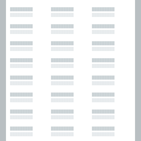
█████████
█████████
█████████
█████████
█████████
█████████
█████████
█████████
█████████
█████████
█████████
█████████
█████████
█████████
█████████
█████████
█████████
█████████
█████████
█████████
█████████
█████████
█████████
█████████
█████████
█████████
█████████
█████████
█████████
█████████
█████████
█████████
█████████
█████████
█████████
█████████
█████████
█████████
█████████
█████████
█████████
█████████
█████████
█████████
█████████
█████████
█████████
█████████