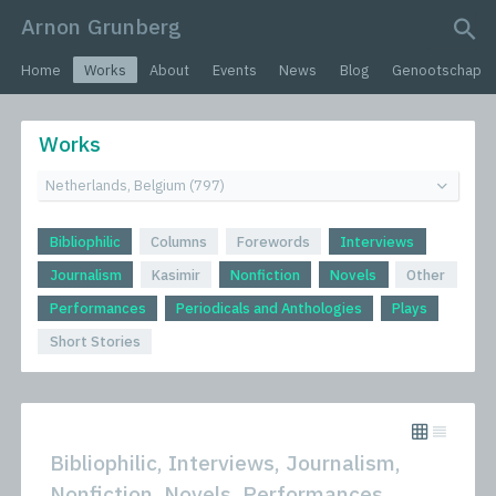
Arnon Grunberg
search query
Home
Works
About
Events
News
Blog
Genootschap
Works
Bibliophilic
Columns
Forewords
Interviews
Journalism
Kasimir
Nonfiction
Novels
Other
Performances
Periodicals and Anthologies
Plays
Short Stories
Bibliophilic, Interviews, Journalism,
Nonfiction, Novels, Performances,