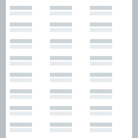
█████████
█████████
█████████
█████████
█████████
█████████
█████████
█████████
█████████
█████████
█████████
█████████
█████████
█████████
█████████
█████████
█████████
█████████
█████████
█████████
█████████
█████████
█████████
█████████
█████████
█████████
█████████
█████████
█████████
█████████
█████████
█████████
█████████
█████████
█████████
█████████
█████████
█████████
█████████
█████████
█████████
█████████
█████████
█████████
█████████
█████████
█████████
█████████