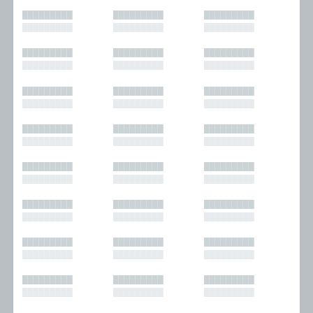
█████████
█████████
█████████
█████████
█████████
█████████
█████████
█████████
█████████
█████████
█████████
█████████
█████████
█████████
█████████
█████████
█████████
█████████
█████████
█████████
█████████
█████████
█████████
█████████
█████████
█████████
█████████
█████████
█████████
█████████
█████████
█████████
█████████
█████████
█████████
█████████
█████████
█████████
█████████
█████████
█████████
█████████
█████████
█████████
█████████
█████████
█████████
█████████