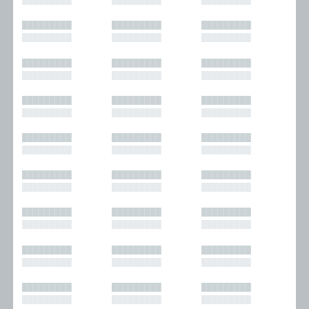
█████████
█████████
█████████
█████████
█████████
█████████
█████████
█████████
█████████
█████████
█████████
█████████
█████████
█████████
█████████
█████████
█████████
█████████
█████████
█████████
█████████
█████████
█████████
█████████
█████████
█████████
█████████
█████████
█████████
█████████
█████████
█████████
█████████
█████████
█████████
█████████
█████████
█████████
█████████
█████████
█████████
█████████
█████████
█████████
█████████
█████████
█████████
█████████
█████████
█████████
█████████