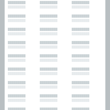
█████████
█████████
█████████
█████████
█████████
█████████
█████████
█████████
█████████
█████████
█████████
█████████
█████████
█████████
█████████
█████████
█████████
█████████
█████████
█████████
█████████
█████████
█████████
█████████
█████████
█████████
█████████
█████████
█████████
█████████
█████████
█████████
█████████
█████████
█████████
█████████
█████████
█████████
█████████
█████████
█████████
█████████
█████████
█████████
█████████
█████████
█████████
█████████
█████████
█████████
█████████