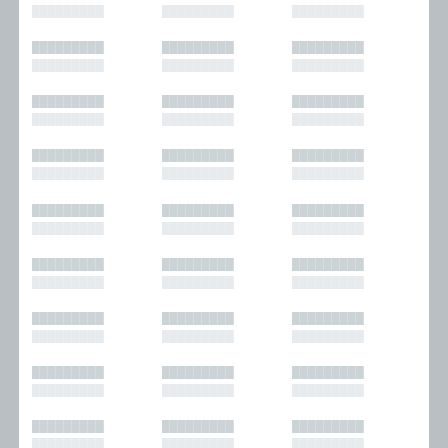
█████████
█████████
█████████
█████████
█████████
█████████
█████████
█████████
█████████
█████████
█████████
█████████
█████████
█████████
█████████
█████████
█████████
█████████
█████████
█████████
█████████
█████████
█████████
█████████
█████████
█████████
█████████
█████████
█████████
█████████
█████████
█████████
█████████
█████████
█████████
█████████
█████████
█████████
█████████
█████████
█████████
█████████
█████████
█████████
█████████
█████████
█████████
█████████
█████████
█████████
█████████