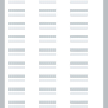
█████████
█████████
█████████
█████████
█████████
█████████
█████████
█████████
█████████
█████████
█████████
█████████
█████████
█████████
█████████
█████████
█████████
█████████
█████████
█████████
█████████
█████████
█████████
█████████
█████████
█████████
█████████
█████████
█████████
█████████
█████████
█████████
█████████
█████████
█████████
█████████
█████████
█████████
█████████
█████████
█████████
█████████
█████████
█████████
█████████
█████████
█████████
█████████
█████████
█████████
█████████