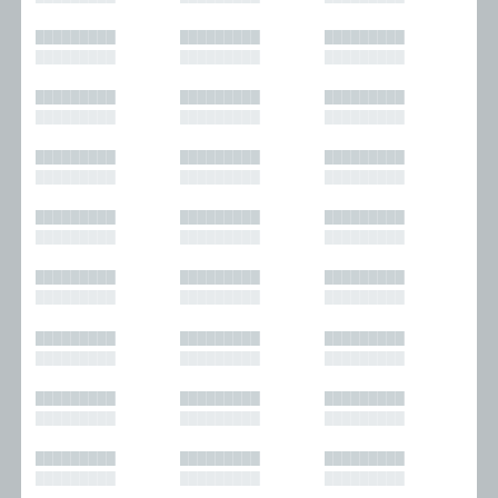
█████████
█████████
█████████
█████████
█████████
█████████
█████████
█████████
█████████
█████████
█████████
█████████
█████████
█████████
█████████
█████████
█████████
█████████
█████████
█████████
█████████
█████████
█████████
█████████
█████████
█████████
█████████
█████████
█████████
█████████
█████████
█████████
█████████
█████████
█████████
█████████
█████████
█████████
█████████
█████████
█████████
█████████
█████████
█████████
█████████
█████████
█████████
█████████