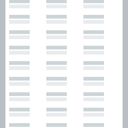
█████████
█████████
█████████
█████████
█████████
█████████
█████████
█████████
█████████
█████████
█████████
█████████
█████████
█████████
█████████
█████████
█████████
█████████
█████████
█████████
█████████
█████████
█████████
█████████
█████████
█████████
█████████
█████████
█████████
█████████
█████████
█████████
█████████
█████████
█████████
█████████
█████████
█████████
█████████
█████████
█████████
█████████
█████████
█████████
█████████
█████████
█████████
█████████
█████████
█████████
█████████