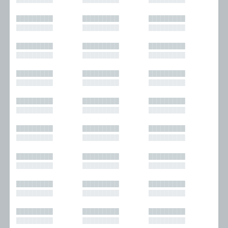
█████████
█████████
█████████
█████████
█████████
█████████
█████████
█████████
█████████
█████████
█████████
█████████
█████████
█████████
█████████
█████████
█████████
█████████
█████████
█████████
█████████
█████████
█████████
█████████
█████████
█████████
█████████
█████████
█████████
█████████
█████████
█████████
█████████
█████████
█████████
█████████
█████████
█████████
█████████
█████████
█████████
█████████
█████████
█████████
█████████
█████████
█████████
█████████