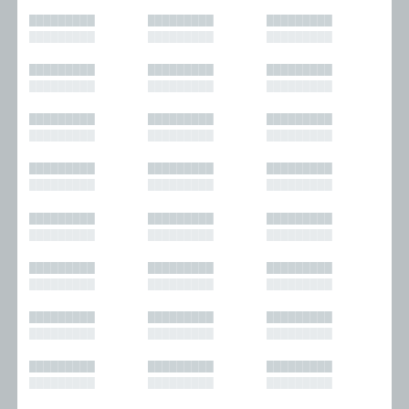
█████████
█████████
█████████
█████████
█████████
█████████
█████████
█████████
█████████
█████████
█████████
█████████
█████████
█████████
█████████
█████████
█████████
█████████
█████████
█████████
█████████
█████████
█████████
█████████
█████████
█████████
█████████
█████████
█████████
█████████
█████████
█████████
█████████
█████████
█████████
█████████
█████████
█████████
█████████
█████████
█████████
█████████
█████████
█████████
█████████
█████████
█████████
█████████