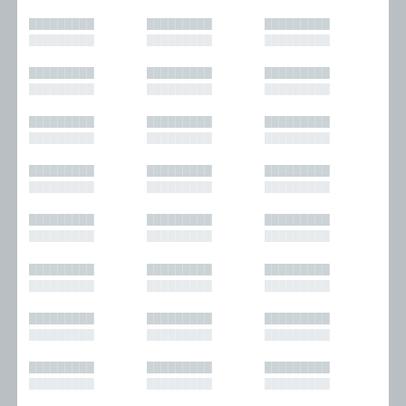
█████████
█████████
█████████
█████████
█████████
█████████
█████████
█████████
█████████
█████████
█████████
█████████
█████████
█████████
█████████
█████████
█████████
█████████
█████████
█████████
█████████
█████████
█████████
█████████
█████████
█████████
█████████
█████████
█████████
█████████
█████████
█████████
█████████
█████████
█████████
█████████
█████████
█████████
█████████
█████████
█████████
█████████
█████████
█████████
█████████
█████████
█████████
█████████