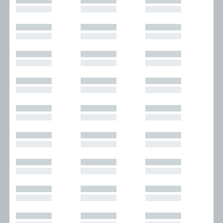
█████████
█████████
█████████
█████████
█████████
█████████
█████████
█████████
█████████
█████████
█████████
█████████
█████████
█████████
█████████
█████████
█████████
█████████
█████████
█████████
█████████
█████████
█████████
█████████
█████████
█████████
█████████
█████████
█████████
█████████
█████████
█████████
█████████
█████████
█████████
█████████
█████████
█████████
█████████
█████████
█████████
█████████
█████████
█████████
█████████
█████████
█████████
█████████