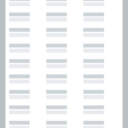
█████████
█████████
█████████
█████████
█████████
█████████
█████████
█████████
█████████
█████████
█████████
█████████
█████████
█████████
█████████
█████████
█████████
█████████
█████████
█████████
█████████
█████████
█████████
█████████
█████████
█████████
█████████
█████████
█████████
█████████
█████████
█████████
█████████
█████████
█████████
█████████
█████████
█████████
█████████
█████████
█████████
█████████
█████████
█████████
█████████
█████████
█████████
█████████
█████████
█████████
█████████