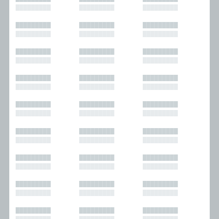
█████████
█████████
█████████
█████████
█████████
█████████
█████████
█████████
█████████
█████████
█████████
█████████
█████████
█████████
█████████
█████████
█████████
█████████
█████████
█████████
█████████
█████████
█████████
█████████
█████████
█████████
█████████
█████████
█████████
█████████
█████████
█████████
█████████
█████████
█████████
█████████
█████████
█████████
█████████
█████████
█████████
█████████
█████████
█████████
█████████
█████████
█████████
█████████