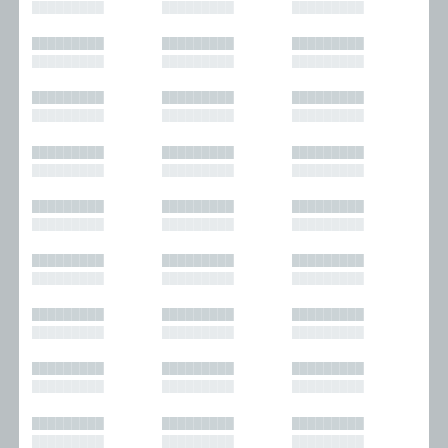
█████████
█████████
█████████
█████████
█████████
█████████
█████████
█████████
█████████
█████████
█████████
█████████
█████████
█████████
█████████
█████████
█████████
█████████
█████████
█████████
█████████
█████████
█████████
█████████
█████████
█████████
█████████
█████████
█████████
█████████
█████████
█████████
█████████
█████████
█████████
█████████
█████████
█████████
█████████
█████████
█████████
█████████
█████████
█████████
█████████
█████████
█████████
█████████
█████████
█████████
█████████