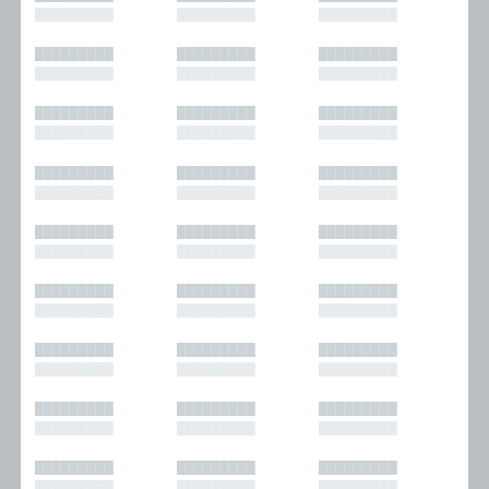
█████████
█████████
█████████
█████████
█████████
█████████
█████████
█████████
█████████
█████████
█████████
█████████
█████████
█████████
█████████
█████████
█████████
█████████
█████████
█████████
█████████
█████████
█████████
█████████
█████████
█████████
█████████
█████████
█████████
█████████
█████████
█████████
█████████
█████████
█████████
█████████
█████████
█████████
█████████
█████████
█████████
█████████
█████████
█████████
█████████
█████████
█████████
█████████
█████████
█████████
█████████