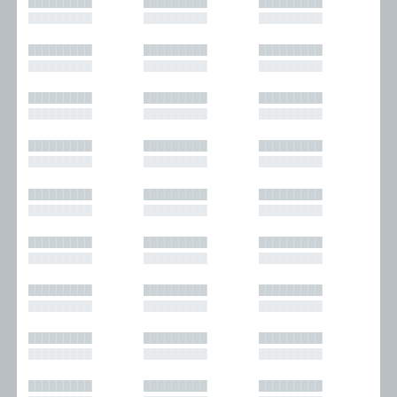
█████████
█████████
█████████
█████████
█████████
█████████
█████████
█████████
█████████
█████████
█████████
█████████
█████████
█████████
█████████
█████████
█████████
█████████
█████████
█████████
█████████
█████████
█████████
█████████
█████████
█████████
█████████
█████████
█████████
█████████
█████████
█████████
█████████
█████████
█████████
█████████
█████████
█████████
█████████
█████████
█████████
█████████
█████████
█████████
█████████
█████████
█████████
█████████
█████████
█████████
█████████