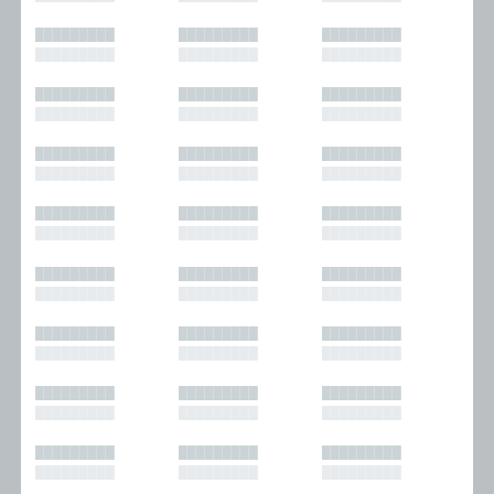
█████████
█████████
█████████
█████████
█████████
█████████
█████████
█████████
█████████
█████████
█████████
█████████
█████████
█████████
█████████
█████████
█████████
█████████
█████████
█████████
█████████
█████████
█████████
█████████
█████████
█████████
█████████
█████████
█████████
█████████
█████████
█████████
█████████
█████████
█████████
█████████
█████████
█████████
█████████
█████████
█████████
█████████
█████████
█████████
█████████
█████████
█████████
█████████