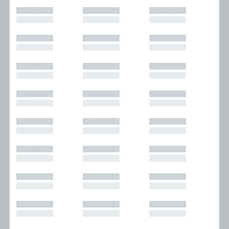
█████████
█████████
█████████
█████████
█████████
█████████
█████████
█████████
█████████
█████████
█████████
█████████
█████████
█████████
█████████
█████████
█████████
█████████
█████████
█████████
█████████
█████████
█████████
█████████
█████████
█████████
█████████
█████████
█████████
█████████
█████████
█████████
█████████
█████████
█████████
█████████
█████████
█████████
█████████
█████████
█████████
█████████
█████████
█████████
█████████
█████████
█████████
█████████