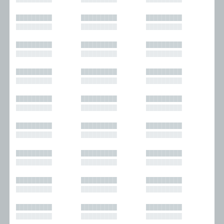
█████████
█████████
█████████
█████████
█████████
█████████
█████████
█████████
█████████
█████████
█████████
█████████
█████████
█████████
█████████
█████████
█████████
█████████
█████████
█████████
█████████
█████████
█████████
█████████
█████████
█████████
█████████
█████████
█████████
█████████
█████████
█████████
█████████
█████████
█████████
█████████
█████████
█████████
█████████
█████████
█████████
█████████
█████████
█████████
█████████
█████████
█████████
█████████