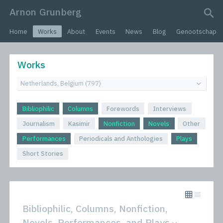
Arnon Grunberg
search query
Home
Works
About
Events
News
Blog
Genootschap
Works
Bibliophilic
Columns
Forewords
Interviews
Journalism
Kasimir
Nonfiction
Novels
Other
Performances
Periodicals and Anthologies
Plays
Short Stories
Bibliophilic, Columns, Nonfiction,
Novels, Performances, and Plays