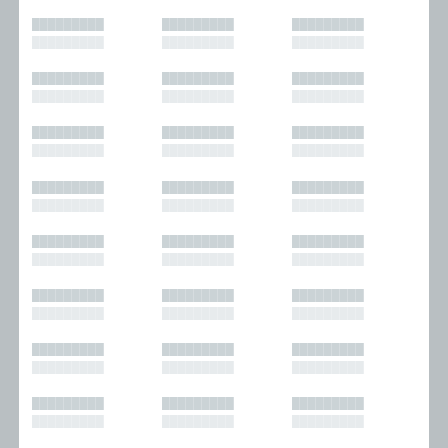
█████████
█████████
█████████
█████████
█████████
█████████
█████████
█████████
█████████
█████████
█████████
█████████
█████████
█████████
█████████
█████████
█████████
█████████
█████████
█████████
█████████
█████████
█████████
█████████
█████████
█████████
█████████
█████████
█████████
█████████
█████████
█████████
█████████
█████████
█████████
█████████
█████████
█████████
█████████
█████████
█████████
█████████
█████████
█████████
█████████
█████████
█████████
█████████