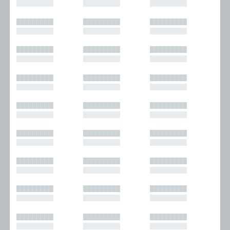
█████████
█████████
█████████
█████████
█████████
█████████
█████████
█████████
█████████
█████████
█████████
█████████
█████████
█████████
█████████
█████████
█████████
█████████
█████████
█████████
█████████
█████████
█████████
█████████
█████████
█████████
█████████
█████████
█████████
█████████
█████████
█████████
█████████
█████████
█████████
█████████
█████████
█████████
█████████
█████████
█████████
█████████
█████████
█████████
█████████
█████████
█████████
█████████
█████████
█████████
█████████