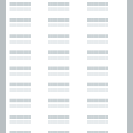
█████████
█████████
█████████
█████████
█████████
█████████
█████████
█████████
█████████
█████████
█████████
█████████
█████████
█████████
█████████
█████████
█████████
█████████
█████████
█████████
█████████
█████████
█████████
█████████
█████████
█████████
█████████
█████████
█████████
█████████
█████████
█████████
█████████
█████████
█████████
█████████
█████████
█████████
█████████
█████████
█████████
█████████
█████████
█████████
█████████
█████████
█████████
█████████
█████████
█████████
█████████