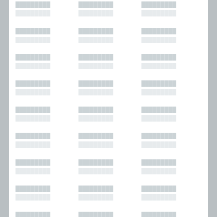
█████████
█████████
█████████
█████████
█████████
█████████
█████████
█████████
█████████
█████████
█████████
█████████
█████████
█████████
█████████
█████████
█████████
█████████
█████████
█████████
█████████
█████████
█████████
█████████
█████████
█████████
█████████
█████████
█████████
█████████
█████████
█████████
█████████
█████████
█████████
█████████
█████████
█████████
█████████
█████████
█████████
█████████
█████████
█████████
█████████
█████████
█████████
█████████
█████████
█████████
█████████