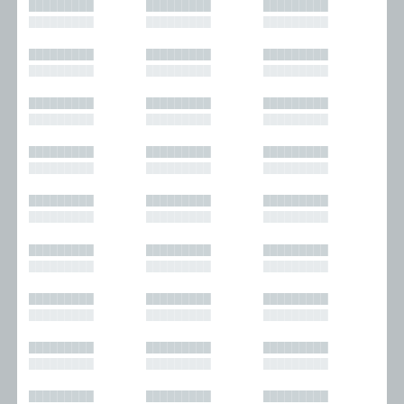
█████████
█████████
█████████
█████████
█████████
█████████
█████████
█████████
█████████
█████████
█████████
█████████
█████████
█████████
█████████
█████████
█████████
█████████
█████████
█████████
█████████
█████████
█████████
█████████
█████████
█████████
█████████
█████████
█████████
█████████
█████████
█████████
█████████
█████████
█████████
█████████
█████████
█████████
█████████
█████████
█████████
█████████
█████████
█████████
█████████
█████████
█████████
█████████
█████████
█████████
█████████