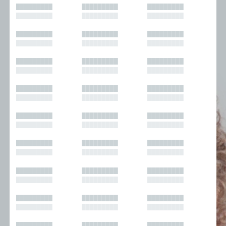
█████████
█████████
█████████
█████████
█████████
█████████
█████████
█████████
█████████
█████████
█████████
█████████
█████████
█████████
█████████
█████████
█████████
█████████
█████████
█████████
█████████
█████████
█████████
█████████
█████████
█████████
█████████
█████████
█████████
█████████
█████████
█████████
█████████
█████████
█████████
█████████
█████████
█████████
█████████
█████████
█████████
█████████
█████████
█████████
█████████
█████████
█████████
█████████
█████████
█████████
█████████