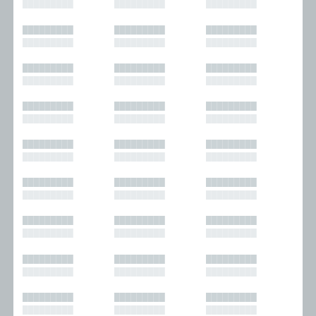
█████████
█████████
█████████
█████████
█████████
█████████
█████████
█████████
█████████
█████████
█████████
█████████
█████████
█████████
█████████
█████████
█████████
█████████
█████████
█████████
█████████
█████████
█████████
█████████
█████████
█████████
█████████
█████████
█████████
█████████
█████████
█████████
█████████
█████████
█████████
█████████
█████████
█████████
█████████
█████████
█████████
█████████
█████████
█████████
█████████
█████████
█████████
█████████
█████████
█████████
█████████