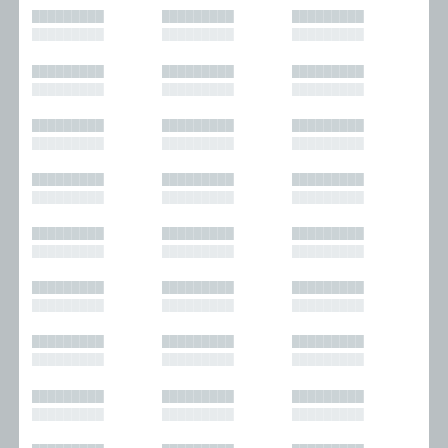
█████████
█████████
█████████
█████████
█████████
█████████
█████████
█████████
█████████
█████████
█████████
█████████
█████████
█████████
█████████
█████████
█████████
█████████
█████████
█████████
█████████
█████████
█████████
█████████
█████████
█████████
█████████
█████████
█████████
█████████
█████████
█████████
█████████
█████████
█████████
█████████
█████████
█████████
█████████
█████████
█████████
█████████
█████████
█████████
█████████
█████████
█████████
█████████