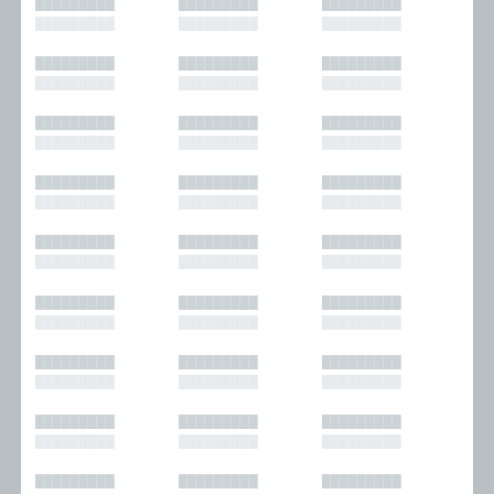
█████████
█████████
█████████
█████████
█████████
█████████
█████████
█████████
█████████
█████████
█████████
█████████
█████████
█████████
█████████
█████████
█████████
█████████
█████████
█████████
█████████
█████████
█████████
█████████
█████████
█████████
█████████
█████████
█████████
█████████
█████████
█████████
█████████
█████████
█████████
█████████
█████████
█████████
█████████
█████████
█████████
█████████
█████████
█████████
█████████
█████████
█████████
█████████
█████████
█████████
█████████