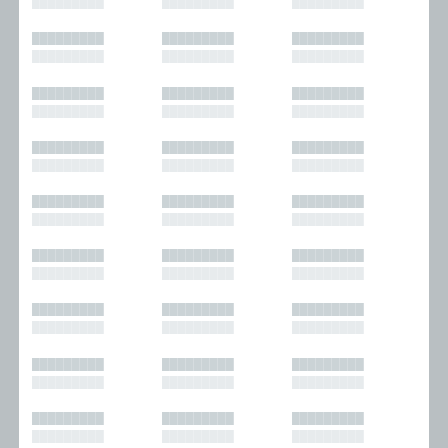
█████████
█████████
█████████
█████████
█████████
█████████
█████████
█████████
█████████
█████████
█████████
█████████
█████████
█████████
█████████
█████████
█████████
█████████
█████████
█████████
█████████
█████████
█████████
█████████
█████████
█████████
█████████
█████████
█████████
█████████
█████████
█████████
█████████
█████████
█████████
█████████
█████████
█████████
█████████
█████████
█████████
█████████
█████████
█████████
█████████
█████████
█████████
█████████
█████████
█████████
█████████