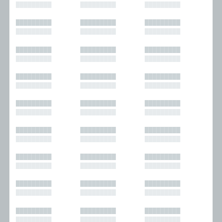
█████████
█████████
█████████
█████████
█████████
█████████
█████████
█████████
█████████
█████████
█████████
█████████
█████████
█████████
█████████
█████████
█████████
█████████
█████████
█████████
█████████
█████████
█████████
█████████
█████████
█████████
█████████
█████████
█████████
█████████
█████████
█████████
█████████
█████████
█████████
█████████
█████████
█████████
█████████
█████████
█████████
█████████
█████████
█████████
█████████
█████████
█████████
█████████
█████████
█████████
█████████