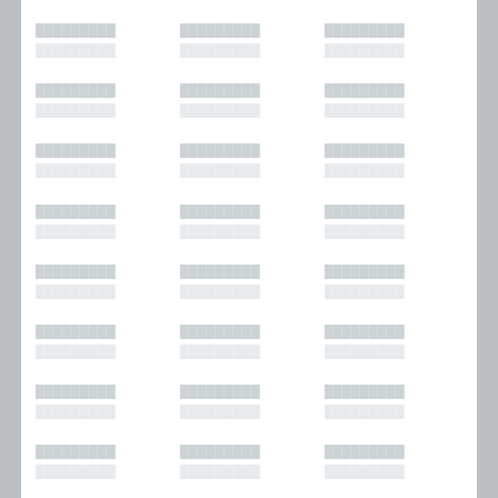
█████████
█████████
█████████
█████████
█████████
█████████
█████████
█████████
█████████
█████████
█████████
█████████
█████████
█████████
█████████
█████████
█████████
█████████
█████████
█████████
█████████
█████████
█████████
█████████
█████████
█████████
█████████
█████████
█████████
█████████
█████████
█████████
█████████
█████████
█████████
█████████
█████████
█████████
█████████
█████████
█████████
█████████
█████████
█████████
█████████
█████████
█████████
█████████