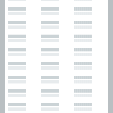
█████████
█████████
█████████
█████████
█████████
█████████
█████████
█████████
█████████
█████████
█████████
█████████
█████████
█████████
█████████
█████████
█████████
█████████
█████████
█████████
█████████
█████████
█████████
█████████
█████████
█████████
█████████
█████████
█████████
█████████
█████████
█████████
█████████
█████████
█████████
█████████
█████████
█████████
█████████
█████████
█████████
█████████
█████████
█████████
█████████
█████████
█████████
█████████