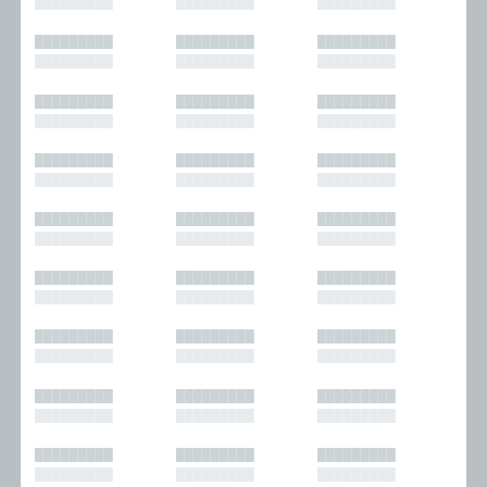
█████████
█████████
█████████
█████████
█████████
█████████
█████████
█████████
█████████
█████████
█████████
█████████
█████████
█████████
█████████
█████████
█████████
█████████
█████████
█████████
█████████
█████████
█████████
█████████
█████████
█████████
█████████
█████████
█████████
█████████
█████████
█████████
█████████
█████████
█████████
█████████
█████████
█████████
█████████
█████████
█████████
█████████
█████████
█████████
█████████
█████████
█████████
█████████
█████████
█████████
█████████