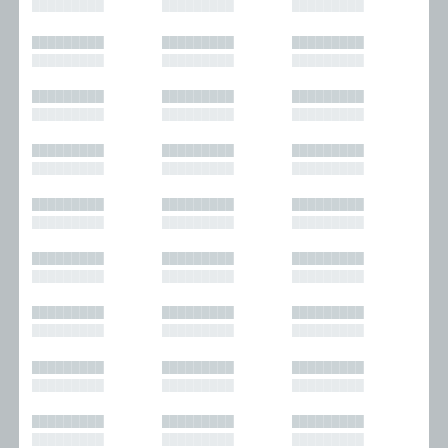
█████████
█████████
█████████
█████████
█████████
█████████
█████████
█████████
█████████
█████████
█████████
█████████
█████████
█████████
█████████
█████████
█████████
█████████
█████████
█████████
█████████
█████████
█████████
█████████
█████████
█████████
█████████
█████████
█████████
█████████
█████████
█████████
█████████
█████████
█████████
█████████
█████████
█████████
█████████
█████████
█████████
█████████
█████████
█████████
█████████
█████████
█████████
█████████
█████████
█████████
█████████