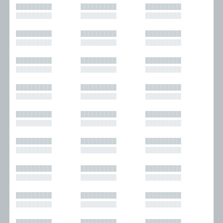
█████████
█████████
█████████
█████████
█████████
█████████
█████████
█████████
█████████
█████████
█████████
█████████
█████████
█████████
█████████
█████████
█████████
█████████
█████████
█████████
█████████
█████████
█████████
█████████
█████████
█████████
█████████
█████████
█████████
█████████
█████████
█████████
█████████
█████████
█████████
█████████
█████████
█████████
█████████
█████████
█████████
█████████
█████████
█████████
█████████
█████████
█████████
█████████
█████████
█████████
█████████