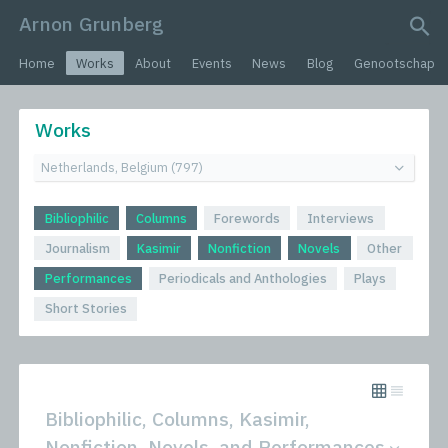
Arnon Grunberg
search query
Home
Works
About
Events
News
Blog
Genootschap
Works
Bibliophilic
Columns
Forewords
Interviews
Journalism
Kasimir
Nonfiction
Novels
Other
Performances
Periodicals and Anthologies
Plays
Short Stories
Bibliophilic, Columns, Kasimir,
Nonfiction, Novels, and Performances