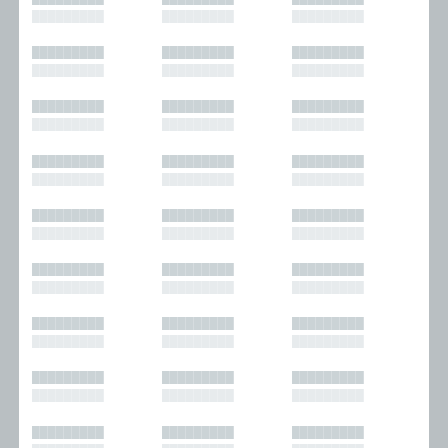
█████████
█████████
█████████
█████████
█████████
█████████
█████████
█████████
█████████
█████████
█████████
█████████
█████████
█████████
█████████
█████████
█████████
█████████
█████████
█████████
█████████
█████████
█████████
█████████
█████████
█████████
█████████
█████████
█████████
█████████
█████████
█████████
█████████
█████████
█████████
█████████
█████████
█████████
█████████
█████████
█████████
█████████
█████████
█████████
█████████
█████████
█████████
█████████