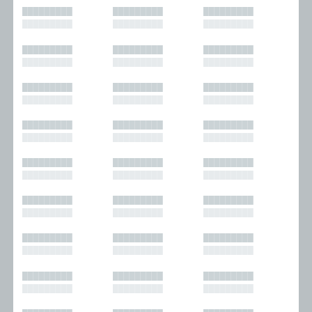
█████████
█████████
█████████
█████████
█████████
█████████
█████████
█████████
█████████
█████████
█████████
█████████
█████████
█████████
█████████
█████████
█████████
█████████
█████████
█████████
█████████
█████████
█████████
█████████
█████████
█████████
█████████
█████████
█████████
█████████
█████████
█████████
█████████
█████████
█████████
█████████
█████████
█████████
█████████
█████████
█████████
█████████
█████████
█████████
█████████
█████████
█████████
█████████