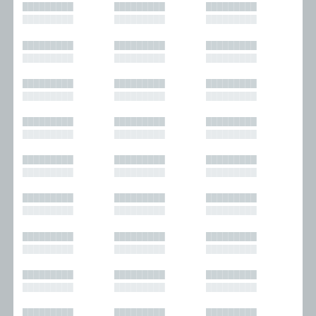
█████████
█████████
█████████
█████████
█████████
█████████
█████████
█████████
█████████
█████████
█████████
█████████
█████████
█████████
█████████
█████████
█████████
█████████
█████████
█████████
█████████
█████████
█████████
█████████
█████████
█████████
█████████
█████████
█████████
█████████
█████████
█████████
█████████
█████████
█████████
█████████
█████████
█████████
█████████
█████████
█████████
█████████
█████████
█████████
█████████
█████████
█████████
█████████
█████████
█████████
█████████