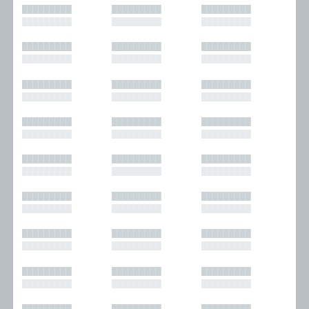
█████████
█████████
█████████
█████████
█████████
█████████
█████████
█████████
█████████
█████████
█████████
█████████
█████████
█████████
█████████
█████████
█████████
█████████
█████████
█████████
█████████
█████████
█████████
█████████
█████████
█████████
█████████
█████████
█████████
█████████
█████████
█████████
█████████
█████████
█████████
█████████
█████████
█████████
█████████
█████████
█████████
█████████
█████████
█████████
█████████
█████████
█████████
█████████
█████████
█████████
█████████