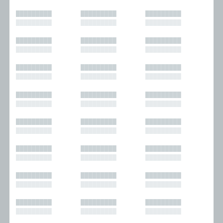
█████████
█████████
█████████
█████████
█████████
█████████
█████████
█████████
█████████
█████████
█████████
█████████
█████████
█████████
█████████
█████████
█████████
█████████
█████████
█████████
█████████
█████████
█████████
█████████
█████████
█████████
█████████
█████████
█████████
█████████
█████████
█████████
█████████
█████████
█████████
█████████
█████████
█████████
█████████
█████████
█████████
█████████
█████████
█████████
█████████
█████████
█████████
█████████