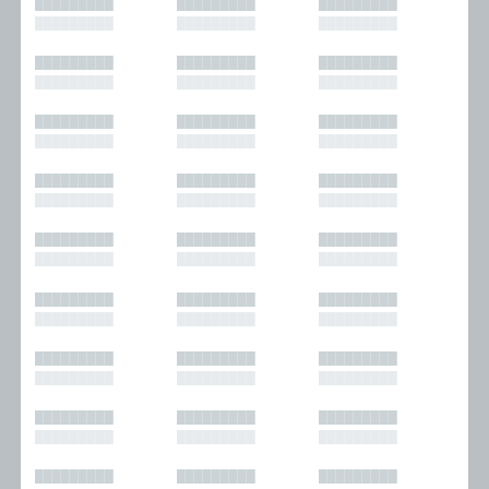
█████████
█████████
█████████
█████████
█████████
█████████
█████████
█████████
█████████
█████████
█████████
█████████
█████████
█████████
█████████
█████████
█████████
█████████
█████████
█████████
█████████
█████████
█████████
█████████
█████████
█████████
█████████
█████████
█████████
█████████
█████████
█████████
█████████
█████████
█████████
█████████
█████████
█████████
█████████
█████████
█████████
█████████
█████████
█████████
█████████
█████████
█████████
█████████
█████████
█████████
█████████