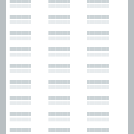
█████████
█████████
█████████
█████████
█████████
█████████
█████████
█████████
█████████
█████████
█████████
█████████
█████████
█████████
█████████
█████████
█████████
█████████
█████████
█████████
█████████
█████████
█████████
█████████
█████████
█████████
█████████
█████████
█████████
█████████
█████████
█████████
█████████
█████████
█████████
█████████
█████████
█████████
█████████
█████████
█████████
█████████
█████████
█████████
█████████
█████████
█████████
█████████
█████████
█████████
█████████