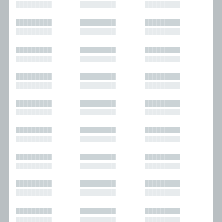
█████████
█████████
█████████
█████████
█████████
█████████
█████████
█████████
█████████
█████████
█████████
█████████
█████████
█████████
█████████
█████████
█████████
█████████
█████████
█████████
█████████
█████████
█████████
█████████
█████████
█████████
█████████
█████████
█████████
█████████
█████████
█████████
█████████
█████████
█████████
█████████
█████████
█████████
█████████
█████████
█████████
█████████
█████████
█████████
█████████
█████████
█████████
█████████
█████████
█████████
█████████