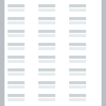
█████████
█████████
█████████
█████████
█████████
█████████
█████████
█████████
█████████
█████████
█████████
█████████
█████████
█████████
█████████
█████████
█████████
█████████
█████████
█████████
█████████
█████████
█████████
█████████
█████████
█████████
█████████
█████████
█████████
█████████
█████████
█████████
█████████
█████████
█████████
█████████
█████████
█████████
█████████
█████████
█████████
█████████
█████████
█████████
█████████
█████████
█████████
█████████