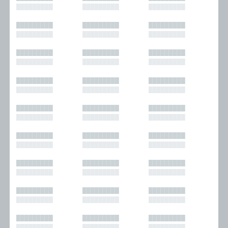
█████████
█████████
█████████
█████████
█████████
█████████
█████████
█████████
█████████
█████████
█████████
█████████
█████████
█████████
█████████
█████████
█████████
█████████
█████████
█████████
█████████
█████████
█████████
█████████
█████████
█████████
█████████
█████████
█████████
█████████
█████████
█████████
█████████
█████████
█████████
█████████
█████████
█████████
█████████
█████████
█████████
█████████
█████████
█████████
█████████
█████████
█████████
█████████
█████████
█████████
█████████