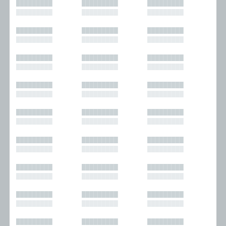
█████████
█████████
█████████
█████████
█████████
█████████
█████████
█████████
█████████
█████████
█████████
█████████
█████████
█████████
█████████
█████████
█████████
█████████
█████████
█████████
█████████
█████████
█████████
█████████
█████████
█████████
█████████
█████████
█████████
█████████
█████████
█████████
█████████
█████████
█████████
█████████
█████████
█████████
█████████
█████████
█████████
█████████
█████████
█████████
█████████
█████████
█████████
█████████
█████████
█████████
█████████