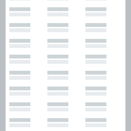
█████████
█████████
█████████
█████████
█████████
█████████
█████████
█████████
█████████
█████████
█████████
█████████
█████████
█████████
█████████
█████████
█████████
█████████
█████████
█████████
█████████
█████████
█████████
█████████
█████████
█████████
█████████
█████████
█████████
█████████
█████████
█████████
█████████
█████████
█████████
█████████
█████████
█████████
█████████
█████████
█████████
█████████
█████████
█████████
█████████
█████████
█████████
█████████