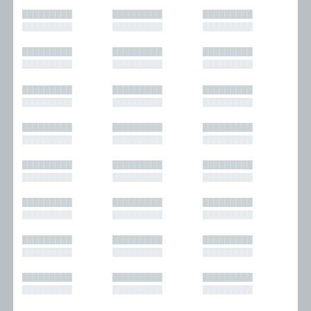
█████████
█████████
█████████
█████████
█████████
█████████
█████████
█████████
█████████
█████████
█████████
█████████
█████████
█████████
█████████
█████████
█████████
█████████
█████████
█████████
█████████
█████████
█████████
█████████
█████████
█████████
█████████
█████████
█████████
█████████
█████████
█████████
█████████
█████████
█████████
█████████
█████████
█████████
█████████
█████████
█████████
█████████
█████████
█████████
█████████
█████████
█████████
█████████