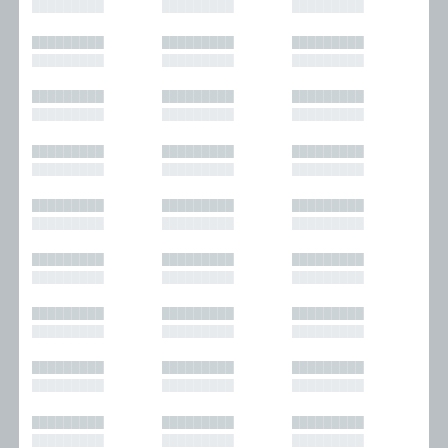
█████████
█████████
█████████
█████████
█████████
█████████
█████████
█████████
█████████
█████████
█████████
█████████
█████████
█████████
█████████
█████████
█████████
█████████
█████████
█████████
█████████
█████████
█████████
█████████
█████████
█████████
█████████
█████████
█████████
█████████
█████████
█████████
█████████
█████████
█████████
█████████
█████████
█████████
█████████
█████████
█████████
█████████
█████████
█████████
█████████
█████████
█████████
█████████
█████████
█████████
█████████