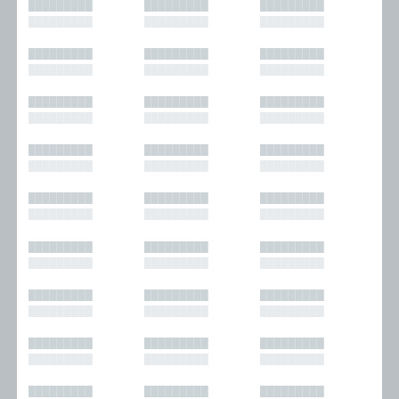
█████████
█████████
█████████
█████████
█████████
█████████
█████████
█████████
█████████
█████████
█████████
█████████
█████████
█████████
█████████
█████████
█████████
█████████
█████████
█████████
█████████
█████████
█████████
█████████
█████████
█████████
█████████
█████████
█████████
█████████
█████████
█████████
█████████
█████████
█████████
█████████
█████████
█████████
█████████
█████████
█████████
█████████
█████████
█████████
█████████
█████████
█████████
█████████
█████████
█████████
█████████