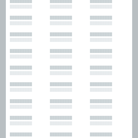
█████████
█████████
█████████
█████████
█████████
█████████
█████████
█████████
█████████
█████████
█████████
█████████
█████████
█████████
█████████
█████████
█████████
█████████
█████████
█████████
█████████
█████████
█████████
█████████
█████████
█████████
█████████
█████████
█████████
█████████
█████████
█████████
█████████
█████████
█████████
█████████
█████████
█████████
█████████
█████████
█████████
█████████
█████████
█████████
█████████
█████████
█████████
█████████
█████████
█████████
█████████