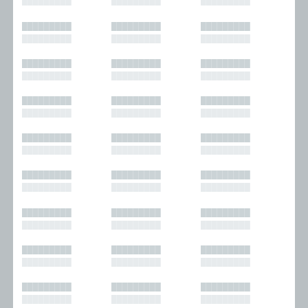
█████████
█████████
█████████
█████████
█████████
█████████
█████████
█████████
█████████
█████████
█████████
█████████
█████████
█████████
█████████
█████████
█████████
█████████
█████████
█████████
█████████
█████████
█████████
█████████
█████████
█████████
█████████
█████████
█████████
█████████
█████████
█████████
█████████
█████████
█████████
█████████
█████████
█████████
█████████
█████████
█████████
█████████
█████████
█████████
█████████
█████████
█████████
█████████
█████████
█████████
█████████