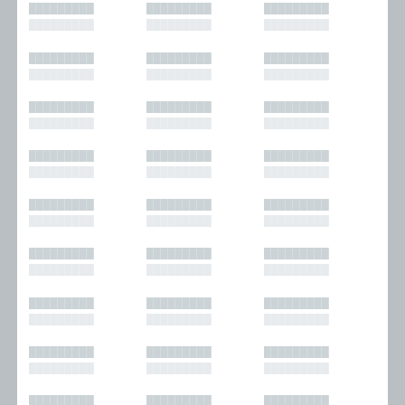
█████████
█████████
█████████
█████████
█████████
█████████
█████████
█████████
█████████
█████████
█████████
█████████
█████████
█████████
█████████
█████████
█████████
█████████
█████████
█████████
█████████
█████████
█████████
█████████
█████████
█████████
█████████
█████████
█████████
█████████
█████████
█████████
█████████
█████████
█████████
█████████
█████████
█████████
█████████
█████████
█████████
█████████
█████████
█████████
█████████
█████████
█████████
█████████
█████████
█████████
█████████