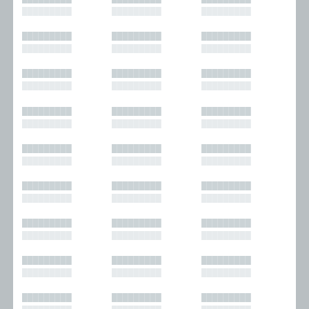
█████████
█████████
█████████
█████████
█████████
█████████
█████████
█████████
█████████
█████████
█████████
█████████
█████████
█████████
█████████
█████████
█████████
█████████
█████████
█████████
█████████
█████████
█████████
█████████
█████████
█████████
█████████
█████████
█████████
█████████
█████████
█████████
█████████
█████████
█████████
█████████
█████████
█████████
█████████
█████████
█████████
█████████
█████████
█████████
█████████
█████████
█████████
█████████