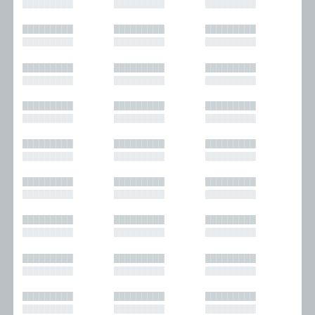
█████████
█████████
█████████
█████████
█████████
█████████
█████████
█████████
█████████
█████████
█████████
█████████
█████████
█████████
█████████
█████████
█████████
█████████
█████████
█████████
█████████
█████████
█████████
█████████
█████████
█████████
█████████
█████████
█████████
█████████
█████████
█████████
█████████
█████████
█████████
█████████
█████████
█████████
█████████
█████████
█████████
█████████
█████████
█████████
█████████
█████████
█████████
█████████
█████████
█████████
█████████