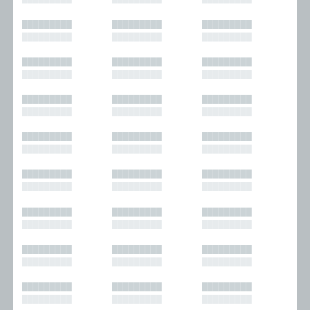
█████████
█████████
█████████
█████████
█████████
█████████
█████████
█████████
█████████
█████████
█████████
█████████
█████████
█████████
█████████
█████████
█████████
█████████
█████████
█████████
█████████
█████████
█████████
█████████
█████████
█████████
█████████
█████████
█████████
█████████
█████████
█████████
█████████
█████████
█████████
█████████
█████████
█████████
█████████
█████████
█████████
█████████
█████████
█████████
█████████
█████████
█████████
█████████