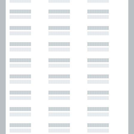
█████████
█████████
█████████
█████████
█████████
█████████
█████████
█████████
█████████
█████████
█████████
█████████
█████████
█████████
█████████
█████████
█████████
█████████
█████████
█████████
█████████
█████████
█████████
█████████
█████████
█████████
█████████
█████████
█████████
█████████
█████████
█████████
█████████
█████████
█████████
█████████
█████████
█████████
█████████
█████████
█████████
█████████
█████████
█████████
█████████
█████████
█████████
█████████
█████████
█████████
█████████