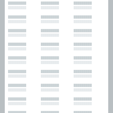
█████████
█████████
█████████
█████████
█████████
█████████
█████████
█████████
█████████
█████████
█████████
█████████
█████████
█████████
█████████
█████████
█████████
█████████
█████████
█████████
█████████
█████████
█████████
█████████
█████████
█████████
█████████
█████████
█████████
█████████
█████████
█████████
█████████
█████████
█████████
█████████
█████████
█████████
█████████
█████████
█████████
█████████
█████████
█████████
█████████
█████████
█████████
█████████
█████████
█████████
█████████