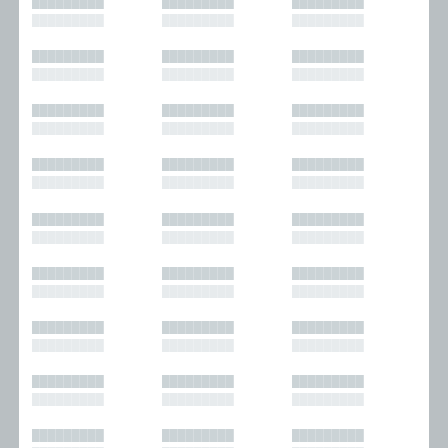
█████████
█████████
█████████
█████████
█████████
█████████
█████████
█████████
█████████
█████████
█████████
█████████
█████████
█████████
█████████
█████████
█████████
█████████
█████████
█████████
█████████
█████████
█████████
█████████
█████████
█████████
█████████
█████████
█████████
█████████
█████████
█████████
█████████
█████████
█████████
█████████
█████████
█████████
█████████
█████████
█████████
█████████
█████████
█████████
█████████
█████████
█████████
█████████
█████████
█████████
█████████