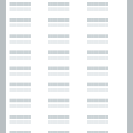
█████████
█████████
█████████
█████████
█████████
█████████
█████████
█████████
█████████
█████████
█████████
█████████
█████████
█████████
█████████
█████████
█████████
█████████
█████████
█████████
█████████
█████████
█████████
█████████
█████████
█████████
█████████
█████████
█████████
█████████
█████████
█████████
█████████
█████████
█████████
█████████
█████████
█████████
█████████
█████████
█████████
█████████
█████████
█████████
█████████
█████████
█████████
█████████
█████████
█████████
█████████