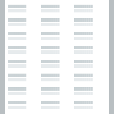
█████████
█████████
█████████
█████████
█████████
█████████
█████████
█████████
█████████
█████████
█████████
█████████
█████████
█████████
█████████
█████████
█████████
█████████
█████████
█████████
█████████
█████████
█████████
█████████
█████████
█████████
█████████
█████████
█████████
█████████
█████████
█████████
█████████
█████████
█████████
█████████
█████████
█████████
█████████
█████████
█████████
█████████
█████████
█████████
█████████
█████████
█████████
█████████