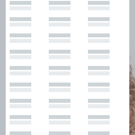
█████████
█████████
█████████
█████████
█████████
█████████
█████████
█████████
█████████
█████████
█████████
█████████
█████████
█████████
█████████
█████████
█████████
█████████
█████████
█████████
█████████
█████████
█████████
█████████
█████████
█████████
█████████
█████████
█████████
█████████
█████████
█████████
█████████
█████████
█████████
█████████
█████████
█████████
█████████
█████████
█████████
█████████
█████████
█████████
█████████
█████████
█████████
█████████
█████████
█████████
█████████