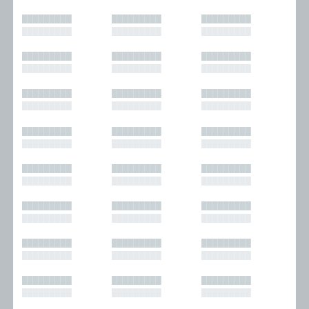
█████████
█████████
█████████
█████████
█████████
█████████
█████████
█████████
█████████
█████████
█████████
█████████
█████████
█████████
█████████
█████████
█████████
█████████
█████████
█████████
█████████
█████████
█████████
█████████
█████████
█████████
█████████
█████████
█████████
█████████
█████████
█████████
█████████
█████████
█████████
█████████
█████████
█████████
█████████
█████████
█████████
█████████
█████████
█████████
█████████
█████████
█████████
█████████