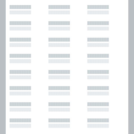
█████████
█████████
█████████
█████████
█████████
█████████
█████████
█████████
█████████
█████████
█████████
█████████
█████████
█████████
█████████
█████████
█████████
█████████
█████████
█████████
█████████
█████████
█████████
█████████
█████████
█████████
█████████
█████████
█████████
█████████
█████████
█████████
█████████
█████████
█████████
█████████
█████████
█████████
█████████
█████████
█████████
█████████
█████████
█████████
█████████
█████████
█████████
█████████