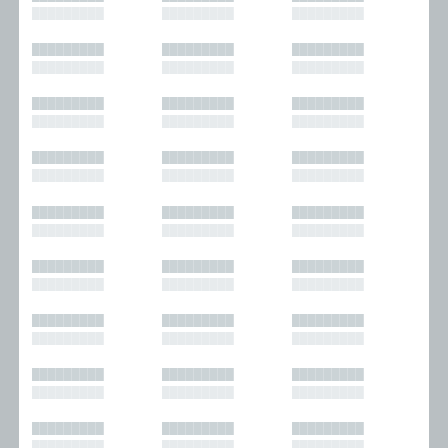
█████████
█████████
█████████
█████████
█████████
█████████
█████████
█████████
█████████
█████████
█████████
█████████
█████████
█████████
█████████
█████████
█████████
█████████
█████████
█████████
█████████
█████████
█████████
█████████
█████████
█████████
█████████
█████████
█████████
█████████
█████████
█████████
█████████
█████████
█████████
█████████
█████████
█████████
█████████
█████████
█████████
█████████
█████████
█████████
█████████
█████████
█████████
█████████
█████████
█████████
█████████