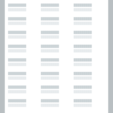
█████████
█████████
█████████
█████████
█████████
█████████
█████████
█████████
█████████
█████████
█████████
█████████
█████████
█████████
█████████
█████████
█████████
█████████
█████████
█████████
█████████
█████████
█████████
█████████
█████████
█████████
█████████
█████████
█████████
█████████
█████████
█████████
█████████
█████████
█████████
█████████
█████████
█████████
█████████
█████████
█████████
█████████
█████████
█████████
█████████
█████████
█████████
█████████