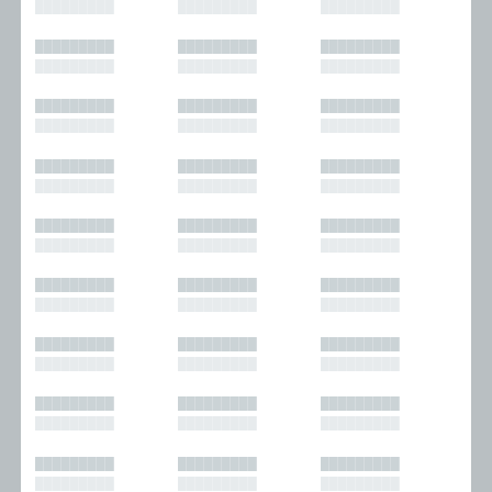
█████████
█████████
█████████
█████████
█████████
█████████
█████████
█████████
█████████
█████████
█████████
█████████
█████████
█████████
█████████
█████████
█████████
█████████
█████████
█████████
█████████
█████████
█████████
█████████
█████████
█████████
█████████
█████████
█████████
█████████
█████████
█████████
█████████
█████████
█████████
█████████
█████████
█████████
█████████
█████████
█████████
█████████
█████████
█████████
█████████
█████████
█████████
█████████
█████████
█████████
█████████