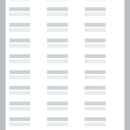
█████████
█████████
█████████
█████████
█████████
█████████
█████████
█████████
█████████
█████████
█████████
█████████
█████████
█████████
█████████
█████████
█████████
█████████
█████████
█████████
█████████
█████████
█████████
█████████
█████████
█████████
█████████
█████████
█████████
█████████
█████████
█████████
█████████
█████████
█████████
█████████
█████████
█████████
█████████
█████████
█████████
█████████
█████████
█████████
█████████
█████████
█████████
█████████