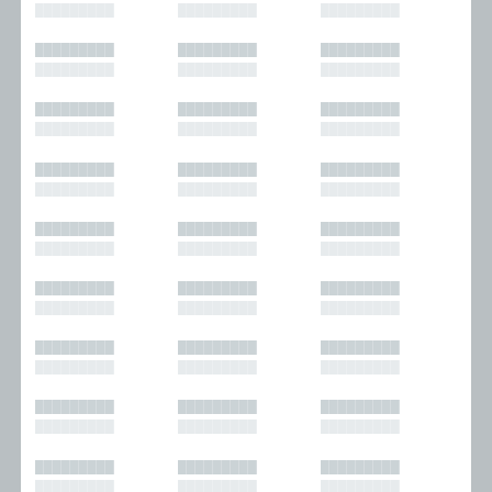
█████████
█████████
█████████
█████████
█████████
█████████
█████████
█████████
█████████
█████████
█████████
█████████
█████████
█████████
█████████
█████████
█████████
█████████
█████████
█████████
█████████
█████████
█████████
█████████
█████████
█████████
█████████
█████████
█████████
█████████
█████████
█████████
█████████
█████████
█████████
█████████
█████████
█████████
█████████
█████████
█████████
█████████
█████████
█████████
█████████
█████████
█████████
█████████
█████████
█████████
█████████