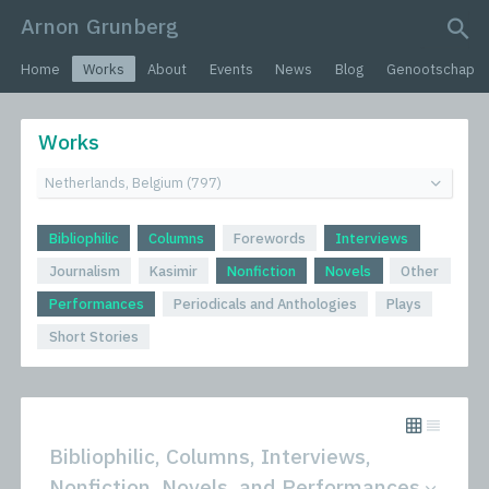
Arnon Grunberg
search query
Home
Works
About
Events
News
Blog
Genootschap
Works
Bibliophilic
Columns
Forewords
Interviews
Journalism
Kasimir
Nonfiction
Novels
Other
Performances
Periodicals and Anthologies
Plays
Short Stories
Bibliophilic, Columns, Interviews,
Nonfiction, Novels, and Performances