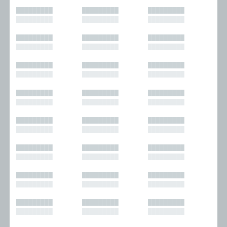
█████████
█████████
█████████
█████████
█████████
█████████
█████████
█████████
█████████
█████████
█████████
█████████
█████████
█████████
█████████
█████████
█████████
█████████
█████████
█████████
█████████
█████████
█████████
█████████
█████████
█████████
█████████
█████████
█████████
█████████
█████████
█████████
█████████
█████████
█████████
█████████
█████████
█████████
█████████
█████████
█████████
█████████
█████████
█████████
█████████
█████████
█████████
█████████