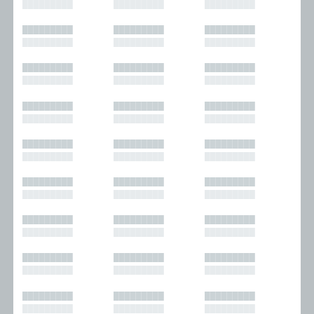
█████████
█████████
█████████
█████████
█████████
█████████
█████████
█████████
█████████
█████████
█████████
█████████
█████████
█████████
█████████
█████████
█████████
█████████
█████████
█████████
█████████
█████████
█████████
█████████
█████████
█████████
█████████
█████████
█████████
█████████
█████████
█████████
█████████
█████████
█████████
█████████
█████████
█████████
█████████
█████████
█████████
█████████
█████████
█████████
█████████
█████████
█████████
█████████
█████████
█████████
█████████