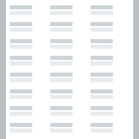
█████████
█████████
█████████
█████████
█████████
█████████
█████████
█████████
█████████
█████████
█████████
█████████
█████████
█████████
█████████
█████████
█████████
█████████
█████████
█████████
█████████
█████████
█████████
█████████
█████████
█████████
█████████
█████████
█████████
█████████
█████████
█████████
█████████
█████████
█████████
█████████
█████████
█████████
█████████
█████████
█████████
█████████
█████████
█████████
█████████
█████████
█████████
█████████