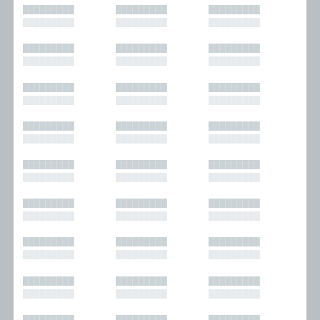
█████████
█████████
█████████
█████████
█████████
█████████
█████████
█████████
█████████
█████████
█████████
█████████
█████████
█████████
█████████
█████████
█████████
█████████
█████████
█████████
█████████
█████████
█████████
█████████
█████████
█████████
█████████
█████████
█████████
█████████
█████████
█████████
█████████
█████████
█████████
█████████
█████████
█████████
█████████
█████████
█████████
█████████
█████████
█████████
█████████
█████████
█████████
█████████
█████████
█████████
█████████