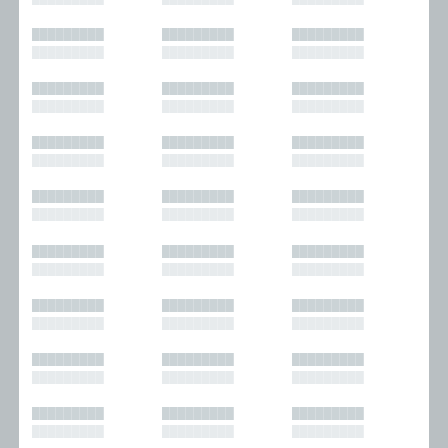
█████████
█████████
█████████
█████████
█████████
█████████
█████████
█████████
█████████
█████████
█████████
█████████
█████████
█████████
█████████
█████████
█████████
█████████
█████████
█████████
█████████
█████████
█████████
█████████
█████████
█████████
█████████
█████████
█████████
█████████
█████████
█████████
█████████
█████████
█████████
█████████
█████████
█████████
█████████
█████████
█████████
█████████
█████████
█████████
█████████
█████████
█████████
█████████