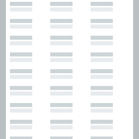
█████████
█████████
█████████
█████████
█████████
█████████
█████████
█████████
█████████
█████████
█████████
█████████
█████████
█████████
█████████
█████████
█████████
█████████
█████████
█████████
█████████
█████████
█████████
█████████
█████████
█████████
█████████
█████████
█████████
█████████
█████████
█████████
█████████
█████████
█████████
█████████
█████████
█████████
█████████
█████████
█████████
█████████
█████████
█████████
█████████
█████████
█████████
█████████
█████████
█████████
█████████