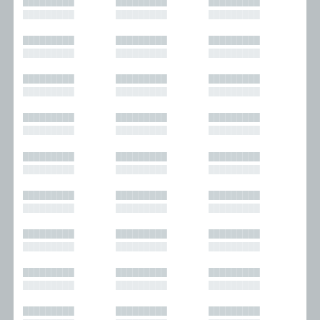
█████████
█████████
█████████
█████████
█████████
█████████
█████████
█████████
█████████
█████████
█████████
█████████
█████████
█████████
█████████
█████████
█████████
█████████
█████████
█████████
█████████
█████████
█████████
█████████
█████████
█████████
█████████
█████████
█████████
█████████
█████████
█████████
█████████
█████████
█████████
█████████
█████████
█████████
█████████
█████████
█████████
█████████
█████████
█████████
█████████
█████████
█████████
█████████
█████████
█████████
█████████