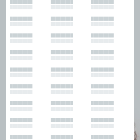
█████████
█████████
█████████
█████████
█████████
█████████
█████████
█████████
█████████
█████████
█████████
█████████
█████████
█████████
█████████
█████████
█████████
█████████
█████████
█████████
█████████
█████████
█████████
█████████
█████████
█████████
█████████
█████████
█████████
█████████
█████████
█████████
█████████
█████████
█████████
█████████
█████████
█████████
█████████
█████████
█████████
█████████
█████████
█████████
█████████
█████████
█████████
█████████
█████████
█████████
█████████