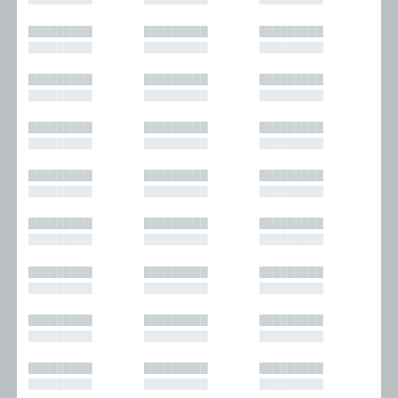
█████████
█████████
█████████
█████████
█████████
█████████
█████████
█████████
█████████
█████████
█████████
█████████
█████████
█████████
█████████
█████████
█████████
█████████
█████████
█████████
█████████
█████████
█████████
█████████
█████████
█████████
█████████
█████████
█████████
█████████
█████████
█████████
█████████
█████████
█████████
█████████
█████████
█████████
█████████
█████████
█████████
█████████
█████████
█████████
█████████
█████████
█████████
█████████