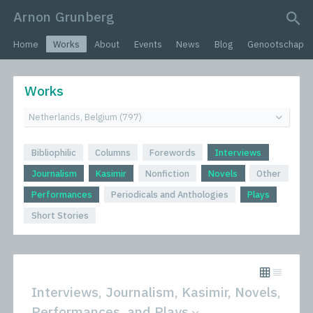
Arnon Grunberg
search query
Home
Works
About
Events
News
Blog
Genootschap
Works
Bibliophilic
Columns
Forewords
Interviews
Journalism
Kasimir
Nonfiction
Novels
Other
Performances
Periodicals and Anthologies
Plays
Short Stories
Interviews, Journalism, Kasimir, Novels,
Performances, and Plays