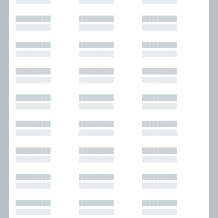
█████████
█████████
█████████
█████████
█████████
█████████
█████████
█████████
█████████
█████████
█████████
█████████
█████████
█████████
█████████
█████████
█████████
█████████
█████████
█████████
█████████
█████████
█████████
█████████
█████████
█████████
█████████
█████████
█████████
█████████
█████████
█████████
█████████
█████████
█████████
█████████
█████████
█████████
█████████
█████████
█████████
█████████
█████████
█████████
█████████
█████████
█████████
█████████
█████████
█████████
█████████