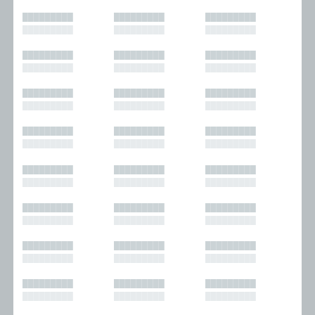
█████████
█████████
█████████
█████████
█████████
█████████
█████████
█████████
█████████
█████████
█████████
█████████
█████████
█████████
█████████
█████████
█████████
█████████
█████████
█████████
█████████
█████████
█████████
█████████
█████████
█████████
█████████
█████████
█████████
█████████
█████████
█████████
█████████
█████████
█████████
█████████
█████████
█████████
█████████
█████████
█████████
█████████
█████████
█████████
█████████
█████████
█████████
█████████