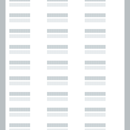
█████████
█████████
█████████
█████████
█████████
█████████
█████████
█████████
█████████
█████████
█████████
█████████
█████████
█████████
█████████
█████████
█████████
█████████
█████████
█████████
█████████
█████████
█████████
█████████
█████████
█████████
█████████
█████████
█████████
█████████
█████████
█████████
█████████
█████████
█████████
█████████
█████████
█████████
█████████
█████████
█████████
█████████
█████████
█████████
█████████
█████████
█████████
█████████