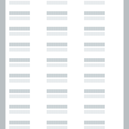
█████████
█████████
█████████
█████████
█████████
█████████
█████████
█████████
█████████
█████████
█████████
█████████
█████████
█████████
█████████
█████████
█████████
█████████
█████████
█████████
█████████
█████████
█████████
█████████
█████████
█████████
█████████
█████████
█████████
█████████
█████████
█████████
█████████
█████████
█████████
█████████
█████████
█████████
█████████
█████████
█████████
█████████
█████████
█████████
█████████
█████████
█████████
█████████
█████████
█████████
█████████