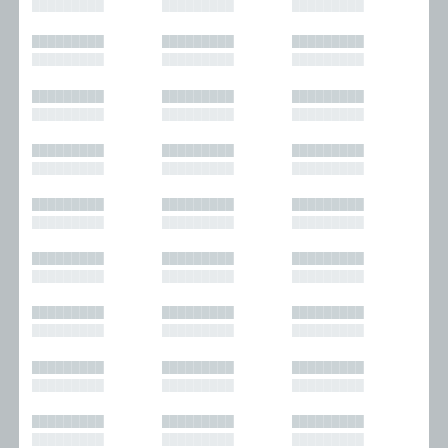
█████████
█████████
█████████
█████████
█████████
█████████
█████████
█████████
█████████
█████████
█████████
█████████
█████████
█████████
█████████
█████████
█████████
█████████
█████████
█████████
█████████
█████████
█████████
█████████
█████████
█████████
█████████
█████████
█████████
█████████
█████████
█████████
█████████
█████████
█████████
█████████
█████████
█████████
█████████
█████████
█████████
█████████
█████████
█████████
█████████
█████████
█████████
█████████
█████████
█████████
█████████