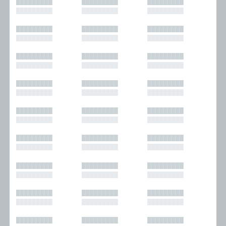
█████████
█████████
█████████
█████████
█████████
█████████
█████████
█████████
█████████
█████████
█████████
█████████
█████████
█████████
█████████
█████████
█████████
█████████
█████████
█████████
█████████
█████████
█████████
█████████
█████████
█████████
█████████
█████████
█████████
█████████
█████████
█████████
█████████
█████████
█████████
█████████
█████████
█████████
█████████
█████████
█████████
█████████
█████████
█████████
█████████
█████████
█████████
█████████
█████████
█████████
█████████