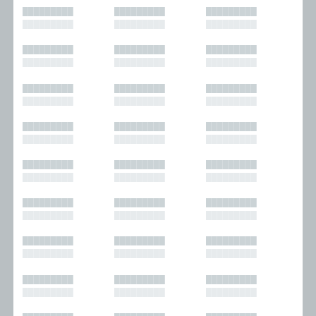
█████████
█████████
█████████
█████████
█████████
█████████
█████████
█████████
█████████
█████████
█████████
█████████
█████████
█████████
█████████
█████████
█████████
█████████
█████████
█████████
█████████
█████████
█████████
█████████
█████████
█████████
█████████
█████████
█████████
█████████
█████████
█████████
█████████
█████████
█████████
█████████
█████████
█████████
█████████
█████████
█████████
█████████
█████████
█████████
█████████
█████████
█████████
█████████