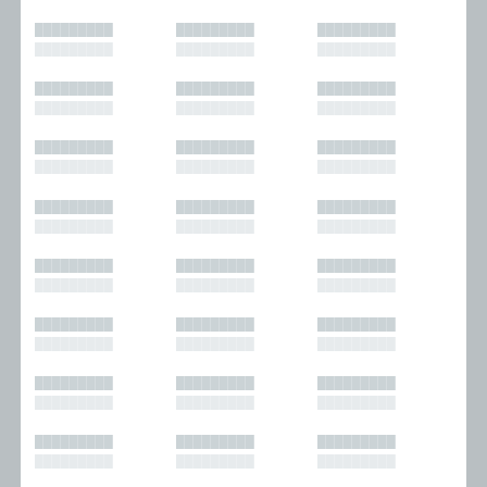
█████████
█████████
█████████
█████████
█████████
█████████
█████████
█████████
█████████
█████████
█████████
█████████
█████████
█████████
█████████
█████████
█████████
█████████
█████████
█████████
█████████
█████████
█████████
█████████
█████████
█████████
█████████
█████████
█████████
█████████
█████████
█████████
█████████
█████████
█████████
█████████
█████████
█████████
█████████
█████████
█████████
█████████
█████████
█████████
█████████
█████████
█████████
█████████