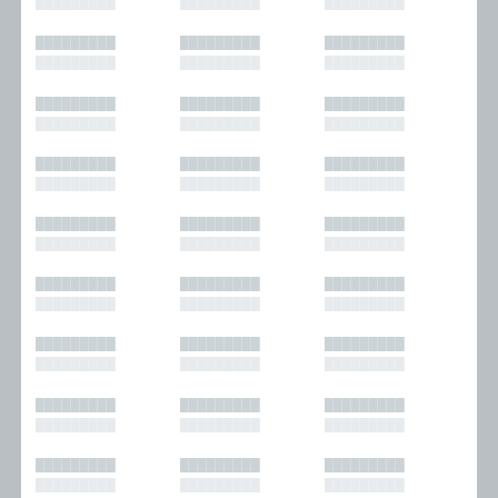
█████████
█████████
█████████
█████████
█████████
█████████
█████████
█████████
█████████
█████████
█████████
█████████
█████████
█████████
█████████
█████████
█████████
█████████
█████████
█████████
█████████
█████████
█████████
█████████
█████████
█████████
█████████
█████████
█████████
█████████
█████████
█████████
█████████
█████████
█████████
█████████
█████████
█████████
█████████
█████████
█████████
█████████
█████████
█████████
█████████
█████████
█████████
█████████
█████████
█████████
█████████