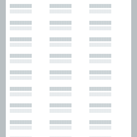
█████████
█████████
█████████
█████████
█████████
█████████
█████████
█████████
█████████
█████████
█████████
█████████
█████████
█████████
█████████
█████████
█████████
█████████
█████████
█████████
█████████
█████████
█████████
█████████
█████████
█████████
█████████
█████████
█████████
█████████
█████████
█████████
█████████
█████████
█████████
█████████
█████████
█████████
█████████
█████████
█████████
█████████
█████████
█████████
█████████
█████████
█████████
█████████