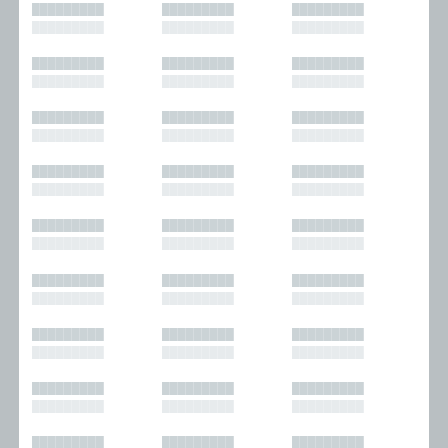
█████████
█████████
█████████
█████████
█████████
█████████
█████████
█████████
█████████
█████████
█████████
█████████
█████████
█████████
█████████
█████████
█████████
█████████
█████████
█████████
█████████
█████████
█████████
█████████
█████████
█████████
█████████
█████████
█████████
█████████
█████████
█████████
█████████
█████████
█████████
█████████
█████████
█████████
█████████
█████████
█████████
█████████
█████████
█████████
█████████
█████████
█████████
█████████
█████████
█████████
█████████