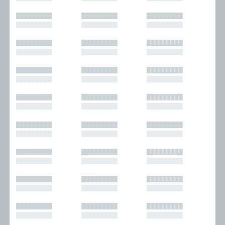
█████████
█████████
█████████
█████████
█████████
█████████
█████████
█████████
█████████
█████████
█████████
█████████
█████████
█████████
█████████
█████████
█████████
█████████
█████████
█████████
█████████
█████████
█████████
█████████
█████████
█████████
█████████
█████████
█████████
█████████
█████████
█████████
█████████
█████████
█████████
█████████
█████████
█████████
█████████
█████████
█████████
█████████
█████████
█████████
█████████
█████████
█████████
█████████