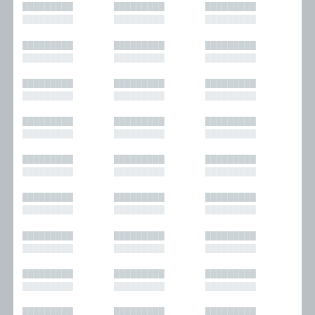
█████████
█████████
█████████
█████████
█████████
█████████
█████████
█████████
█████████
█████████
█████████
█████████
█████████
█████████
█████████
█████████
█████████
█████████
█████████
█████████
█████████
█████████
█████████
█████████
█████████
█████████
█████████
█████████
█████████
█████████
█████████
█████████
█████████
█████████
█████████
█████████
█████████
█████████
█████████
█████████
█████████
█████████
█████████
█████████
█████████
█████████
█████████
█████████
█████████
█████████
█████████