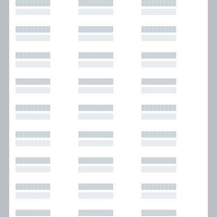
█████████
█████████
█████████
█████████
█████████
█████████
█████████
█████████
█████████
█████████
█████████
█████████
█████████
█████████
█████████
█████████
█████████
█████████
█████████
█████████
█████████
█████████
█████████
█████████
█████████
█████████
█████████
█████████
█████████
█████████
█████████
█████████
█████████
█████████
█████████
█████████
█████████
█████████
█████████
█████████
█████████
█████████
█████████
█████████
█████████
█████████
█████████
█████████
█████████
█████████
█████████