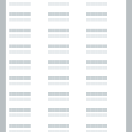
█████████
█████████
█████████
█████████
█████████
█████████
█████████
█████████
█████████
█████████
█████████
█████████
█████████
█████████
█████████
█████████
█████████
█████████
█████████
█████████
█████████
█████████
█████████
█████████
█████████
█████████
█████████
█████████
█████████
█████████
█████████
█████████
█████████
█████████
█████████
█████████
█████████
█████████
█████████
█████████
█████████
█████████
█████████
█████████
█████████
█████████
█████████
█████████
█████████
█████████
█████████