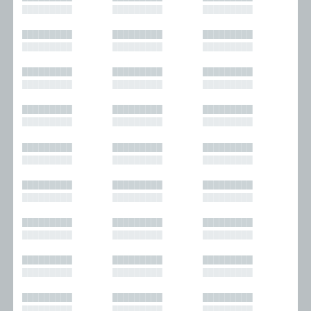
█████████
█████████
█████████
█████████
█████████
█████████
█████████
█████████
█████████
█████████
█████████
█████████
█████████
█████████
█████████
█████████
█████████
█████████
█████████
█████████
█████████
█████████
█████████
█████████
█████████
█████████
█████████
█████████
█████████
█████████
█████████
█████████
█████████
█████████
█████████
█████████
█████████
█████████
█████████
█████████
█████████
█████████
█████████
█████████
█████████
█████████
█████████
█████████
█████████
█████████
█████████