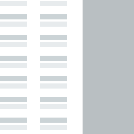
█████████
█████████
█████████
█████████
█████████
█████████
█████████
█████████
█████████
█████████
█████████
█████████
█████████
█████████
█████████
█████████
█████████
█████████
█████████
█████████
█████████
█████████
█████████
█████████
█████████
█████████