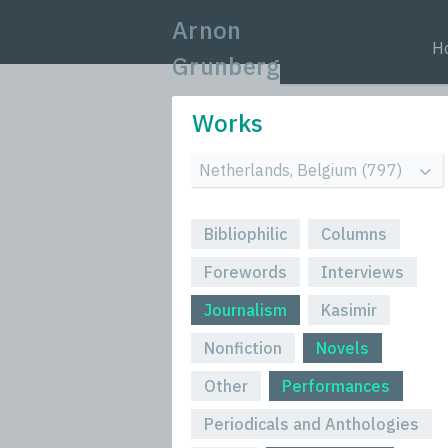
Arnon
H
Grunberg
Works
Bibliophilic
Columns
Forewords
Interviews
Journalism
Kasimir
Nonfiction
Novels
Other
Performances
Periodicals and Anthologies