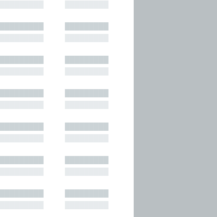
█████████
█████████
█████████
█████████
█████████
█████████
█████████
█████████
█████████
█████████
█████████
█████████
█████████
█████████
█████████
█████████
█████████
█████████
█████████
█████████
█████████
█████████
█████████
█████████
█████████
█████████