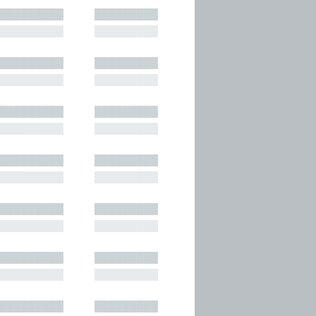
█████████
█████████
█████████
█████████
█████████
█████████
█████████
█████████
█████████
█████████
█████████
█████████
█████████
█████████
█████████
█████████
█████████
█████████
█████████
█████████
█████████
█████████
█████████
█████████
█████████
█████████