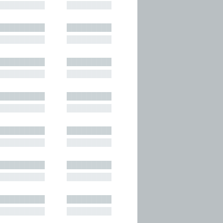
█████████
█████████
█████████
█████████
█████████
█████████
█████████
█████████
█████████
█████████
█████████
█████████
█████████
█████████
█████████
█████████
█████████
█████████
█████████
█████████
█████████
█████████
█████████
█████████
█████████
█████████