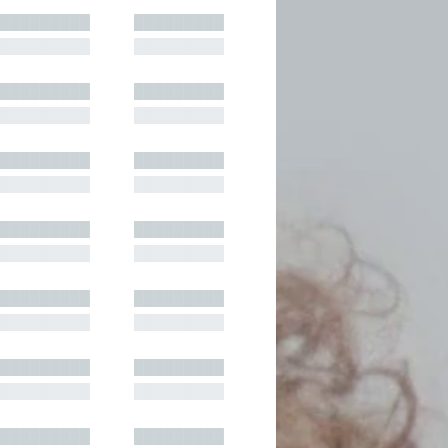
█████████
█████████
█████████
█████████
█████████
█████████
█████████
█████████
█████████
█████████
█████████
█████████
█████████
█████████
█████████
█████████
█████████
█████████
█████████
█████████
█████████
█████████
█████████
█████████
█████████
█████████