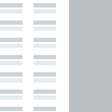
█████████
█████████
█████████
█████████
█████████
█████████
█████████
█████████
█████████
█████████
█████████
█████████
█████████
█████████
█████████
█████████
█████████
█████████
█████████
█████████
█████████
█████████
█████████
█████████
█████████
█████████