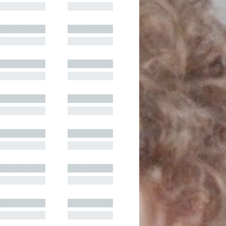
█████████
█████████
█████████
█████████
█████████
█████████
█████████
█████████
█████████
█████████
█████████
█████████
█████████
█████████
█████████
█████████
█████████
█████████
█████████
█████████
█████████
█████████
█████████
█████████
█████████
█████████