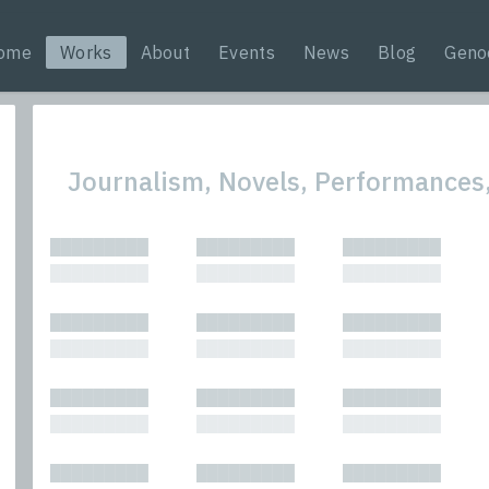
ome
Works
About
Events
News
Blog
Geno
Journalism, Novels, Performances,
All
Nonfic
█████████
█████████
█████████
Bibliophilic
Novel
█████████
█████████
█████████
Columns
Other
Forewords
Perfo
█████████
█████████
█████████
Interviews
Period
█████████
█████████
█████████
Journalism
Plays
Kasimir
Short 
█████████
█████████
█████████
█████████
█████████
█████████
█████████
█████████
█████████