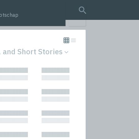
otschap
search query
 and Short Stories
tion
█████████
█████████
s
█████████
█████████
rmances
█████████
█████████
icals and Anthologies
█████████
█████████
Stories
█████████
█████████
█████████
█████████
█████████
█████████