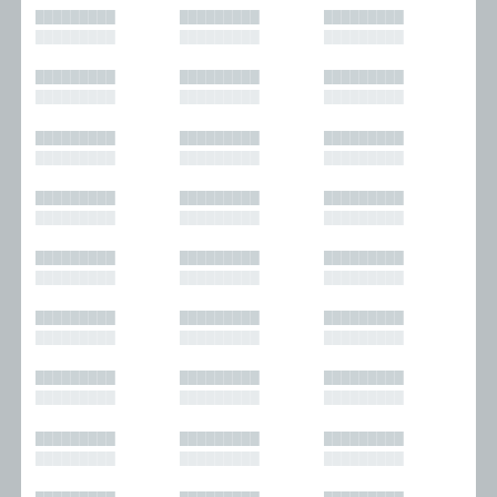
█████████
█████████
█████████
█████████
█████████
█████████
█████████
█████████
█████████
█████████
█████████
█████████
█████████
█████████
█████████
█████████
█████████
█████████
█████████
█████████
█████████
█████████
█████████
█████████
█████████
█████████
█████████
█████████
█████████
█████████
█████████
█████████
█████████
█████████
█████████
█████████
█████████
█████████
█████████
█████████
█████████
█████████
█████████
█████████
█████████
█████████
█████████
█████████