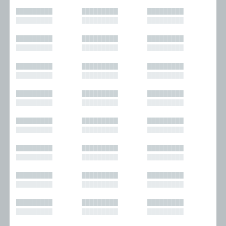
█████████
█████████
█████████
█████████
█████████
█████████
█████████
█████████
█████████
█████████
█████████
█████████
█████████
█████████
█████████
█████████
█████████
█████████
█████████
█████████
█████████
█████████
█████████
█████████
█████████
█████████
█████████
█████████
█████████
█████████
█████████
█████████
█████████
█████████
█████████
█████████
█████████
█████████
█████████
█████████
█████████
█████████
█████████
█████████
█████████
█████████
█████████
█████████