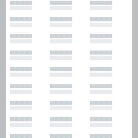
█████████
█████████
█████████
█████████
█████████
█████████
█████████
█████████
█████████
█████████
█████████
█████████
█████████
█████████
█████████
█████████
█████████
█████████
█████████
█████████
█████████
█████████
█████████
█████████
█████████
█████████
█████████
█████████
█████████
█████████
█████████
█████████
█████████
█████████
█████████
█████████
█████████
█████████
█████████
█████████
█████████
█████████
█████████
█████████
█████████
█████████
█████████
█████████
█████████
█████████
█████████