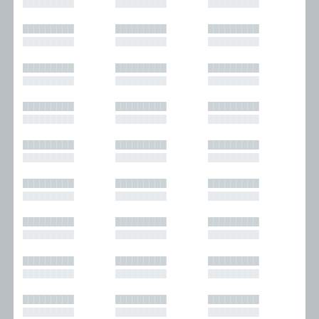
█████████
█████████
█████████
█████████
█████████
█████████
█████████
█████████
█████████
█████████
█████████
█████████
█████████
█████████
█████████
█████████
█████████
█████████
█████████
█████████
█████████
█████████
█████████
█████████
█████████
█████████
█████████
█████████
█████████
█████████
█████████
█████████
█████████
█████████
█████████
█████████
█████████
█████████
█████████
█████████
█████████
█████████
█████████
█████████
█████████
█████████
█████████
█████████
█████████
█████████
█████████