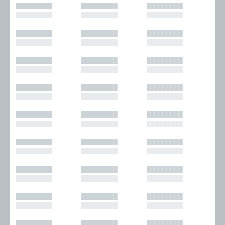
█████████
█████████
█████████
█████████
█████████
█████████
█████████
█████████
█████████
█████████
█████████
█████████
█████████
█████████
█████████
█████████
█████████
█████████
█████████
█████████
█████████
█████████
█████████
█████████
█████████
█████████
█████████
█████████
█████████
█████████
█████████
█████████
█████████
█████████
█████████
█████████
█████████
█████████
█████████
█████████
█████████
█████████
█████████
█████████
█████████
█████████
█████████
█████████
█████████
█████████
█████████