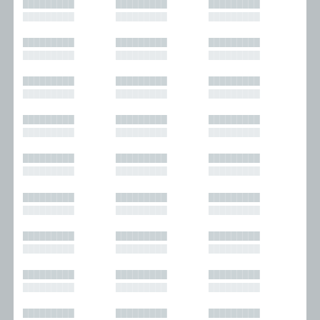
█████████
█████████
█████████
█████████
█████████
█████████
█████████
█████████
█████████
█████████
█████████
█████████
█████████
█████████
█████████
█████████
█████████
█████████
█████████
█████████
█████████
█████████
█████████
█████████
█████████
█████████
█████████
█████████
█████████
█████████
█████████
█████████
█████████
█████████
█████████
█████████
█████████
█████████
█████████
█████████
█████████
█████████
█████████
█████████
█████████
█████████
█████████
█████████
█████████
█████████
█████████