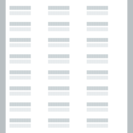
█████████
█████████
█████████
█████████
█████████
█████████
█████████
█████████
█████████
█████████
█████████
█████████
█████████
█████████
█████████
█████████
█████████
█████████
█████████
█████████
█████████
█████████
█████████
█████████
█████████
█████████
█████████
█████████
█████████
█████████
█████████
█████████
█████████
█████████
█████████
█████████
█████████
█████████
█████████
█████████
█████████
█████████
█████████
█████████
█████████
█████████
█████████
█████████