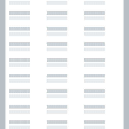
█████████
█████████
█████████
█████████
█████████
█████████
█████████
█████████
█████████
█████████
█████████
█████████
█████████
█████████
█████████
█████████
█████████
█████████
█████████
█████████
█████████
█████████
█████████
█████████
█████████
█████████
█████████
█████████
█████████
█████████
█████████
█████████
█████████
█████████
█████████
█████████
█████████
█████████
█████████
█████████
█████████
█████████
█████████
█████████
█████████
█████████
█████████
█████████
█████████
█████████
█████████