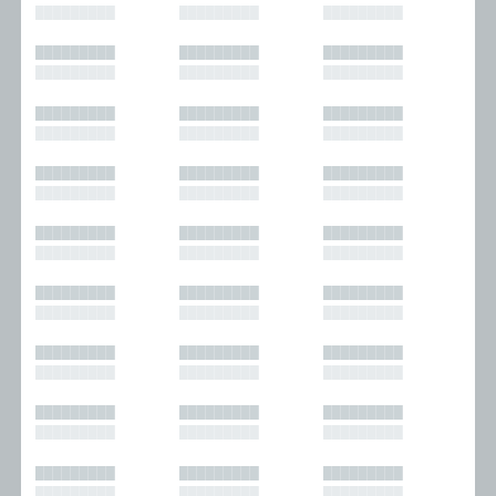
█████████
█████████
█████████
█████████
█████████
█████████
█████████
█████████
█████████
█████████
█████████
█████████
█████████
█████████
█████████
█████████
█████████
█████████
█████████
█████████
█████████
█████████
█████████
█████████
█████████
█████████
█████████
█████████
█████████
█████████
█████████
█████████
█████████
█████████
█████████
█████████
█████████
█████████
█████████
█████████
█████████
█████████
█████████
█████████
█████████
█████████
█████████
█████████
█████████
█████████
█████████