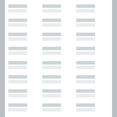
█████████
█████████
█████████
█████████
█████████
█████████
█████████
█████████
█████████
█████████
█████████
█████████
█████████
█████████
█████████
█████████
█████████
█████████
█████████
█████████
█████████
█████████
█████████
█████████
█████████
█████████
█████████
█████████
█████████
█████████
█████████
█████████
█████████
█████████
█████████
█████████
█████████
█████████
█████████
█████████
█████████
█████████
█████████
█████████
█████████
█████████
█████████
█████████