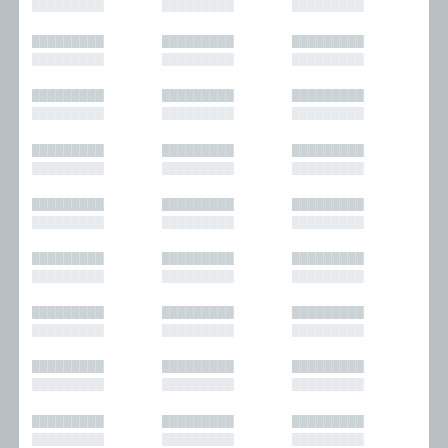
█████████
█████████
█████████
█████████
█████████
█████████
█████████
█████████
█████████
█████████
█████████
█████████
█████████
█████████
█████████
█████████
█████████
█████████
█████████
█████████
█████████
█████████
█████████
█████████
█████████
█████████
█████████
█████████
█████████
█████████
█████████
█████████
█████████
█████████
█████████
█████████
█████████
█████████
█████████
█████████
█████████
█████████
█████████
█████████
█████████
█████████
█████████
█████████
█████████
█████████
█████████