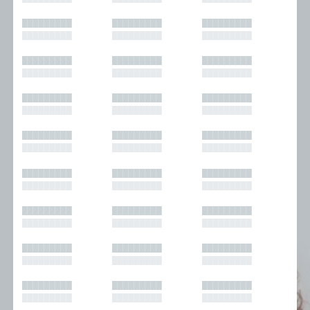
█████████
█████████
█████████
█████████
█████████
█████████
█████████
█████████
█████████
█████████
█████████
█████████
█████████
█████████
█████████
█████████
█████████
█████████
█████████
█████████
█████████
█████████
█████████
█████████
█████████
█████████
█████████
█████████
█████████
█████████
█████████
█████████
█████████
█████████
█████████
█████████
█████████
█████████
█████████
█████████
█████████
█████████
█████████
█████████
█████████
█████████
█████████
█████████