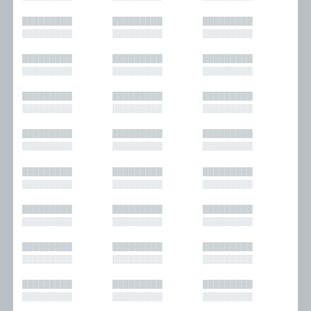
█████████
█████████
█████████
█████████
█████████
█████████
█████████
█████████
█████████
█████████
█████████
█████████
█████████
█████████
█████████
█████████
█████████
█████████
█████████
█████████
█████████
█████████
█████████
█████████
█████████
█████████
█████████
█████████
█████████
█████████
█████████
█████████
█████████
█████████
█████████
█████████
█████████
█████████
█████████
█████████
█████████
█████████
█████████
█████████
█████████
█████████
█████████
█████████