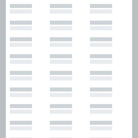
█████████
█████████
█████████
█████████
█████████
█████████
█████████
█████████
█████████
█████████
█████████
█████████
█████████
█████████
█████████
█████████
█████████
█████████
█████████
█████████
█████████
█████████
█████████
█████████
█████████
█████████
█████████
█████████
█████████
█████████
█████████
█████████
█████████
█████████
█████████
█████████
█████████
█████████
█████████
█████████
█████████
█████████
█████████
█████████
█████████
█████████
█████████
█████████