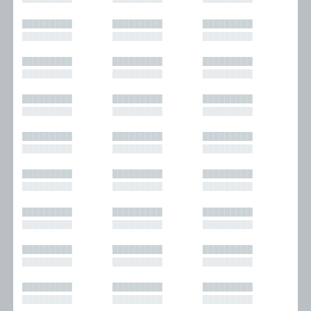
█████████
█████████
█████████
█████████
█████████
█████████
█████████
█████████
█████████
█████████
█████████
█████████
█████████
█████████
█████████
█████████
█████████
█████████
█████████
█████████
█████████
█████████
█████████
█████████
█████████
█████████
█████████
█████████
█████████
█████████
█████████
█████████
█████████
█████████
█████████
█████████
█████████
█████████
█████████
█████████
█████████
█████████
█████████
█████████
█████████
█████████
█████████
█████████