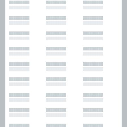
█████████
█████████
█████████
█████████
█████████
█████████
█████████
█████████
█████████
█████████
█████████
█████████
█████████
█████████
█████████
█████████
█████████
█████████
█████████
█████████
█████████
█████████
█████████
█████████
█████████
█████████
█████████
█████████
█████████
█████████
█████████
█████████
█████████
█████████
█████████
█████████
█████████
█████████
█████████
█████████
█████████
█████████
█████████
█████████
█████████
█████████
█████████
█████████
█████████
█████████
█████████