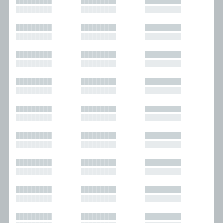
█████████
█████████
█████████
█████████
█████████
█████████
█████████
█████████
█████████
█████████
█████████
█████████
█████████
█████████
█████████
█████████
█████████
█████████
█████████
█████████
█████████
█████████
█████████
█████████
█████████
█████████
█████████
█████████
█████████
█████████
█████████
█████████
█████████
█████████
█████████
█████████
█████████
█████████
█████████
█████████
█████████
█████████
█████████
█████████
█████████
█████████
█████████
█████████
█████████
█████████
█████████