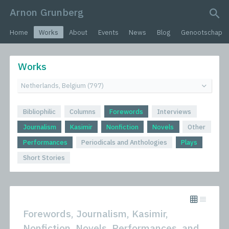
Arnon Grunberg
search query
Home
Works
About
Events
News
Blog
Genootschap
Works
Bibliophilic
Columns
Forewords
Interviews
Journalism
Kasimir
Nonfiction
Novels
Other
Performances
Periodicals and Anthologies
Plays
Short Stories
Forewords, Journalism, Kasimir,
Nonfiction, Novels, Performances, and