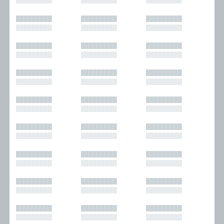
█████████
█████████
█████████
█████████
█████████
█████████
█████████
█████████
█████████
█████████
█████████
█████████
█████████
█████████
█████████
█████████
█████████
█████████
█████████
█████████
█████████
█████████
█████████
█████████
█████████
█████████
█████████
█████████
█████████
█████████
█████████
█████████
█████████
█████████
█████████
█████████
█████████
█████████
█████████
█████████
█████████
█████████
█████████
█████████
█████████
█████████
█████████
█████████
█████████
█████████
█████████