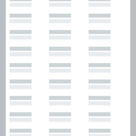
█████████
█████████
█████████
█████████
█████████
█████████
█████████
█████████
█████████
█████████
█████████
█████████
█████████
█████████
█████████
█████████
█████████
█████████
█████████
█████████
█████████
█████████
█████████
█████████
█████████
█████████
█████████
█████████
█████████
█████████
█████████
█████████
█████████
█████████
█████████
█████████
█████████
█████████
█████████
█████████
█████████
█████████
█████████
█████████
█████████
█████████
█████████
█████████