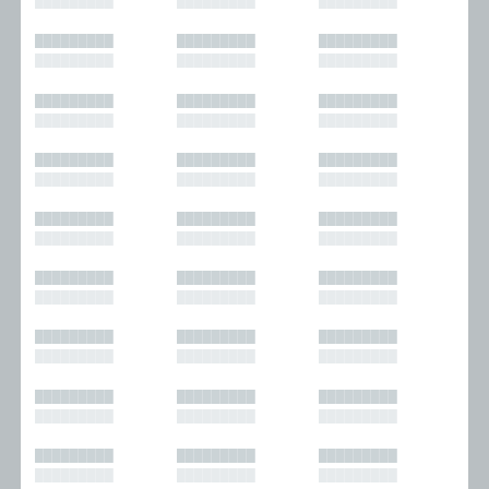
█████████
█████████
█████████
█████████
█████████
█████████
█████████
█████████
█████████
█████████
█████████
█████████
█████████
█████████
█████████
█████████
█████████
█████████
█████████
█████████
█████████
█████████
█████████
█████████
█████████
█████████
█████████
█████████
█████████
█████████
█████████
█████████
█████████
█████████
█████████
█████████
█████████
█████████
█████████
█████████
█████████
█████████
█████████
█████████
█████████
█████████
█████████
█████████
█████████
█████████
█████████