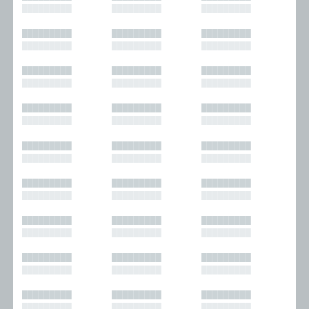
█████████
█████████
█████████
█████████
█████████
█████████
█████████
█████████
█████████
█████████
█████████
█████████
█████████
█████████
█████████
█████████
█████████
█████████
█████████
█████████
█████████
█████████
█████████
█████████
█████████
█████████
█████████
█████████
█████████
█████████
█████████
█████████
█████████
█████████
█████████
█████████
█████████
█████████
█████████
█████████
█████████
█████████
█████████
█████████
█████████
█████████
█████████
█████████
█████████
█████████
█████████