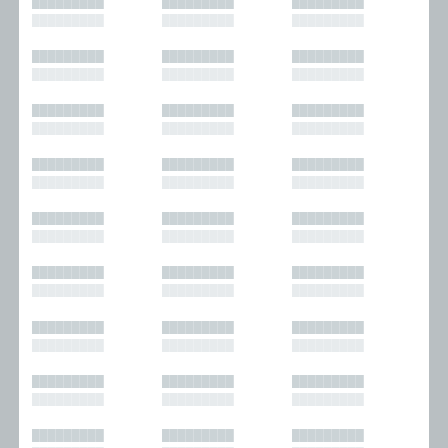
█████████
█████████
█████████
█████████
█████████
█████████
█████████
█████████
█████████
█████████
█████████
█████████
█████████
█████████
█████████
█████████
█████████
█████████
█████████
█████████
█████████
█████████
█████████
█████████
█████████
█████████
█████████
█████████
█████████
█████████
█████████
█████████
█████████
█████████
█████████
█████████
█████████
█████████
█████████
█████████
█████████
█████████
█████████
█████████
█████████
█████████
█████████
█████████
█████████
█████████
█████████