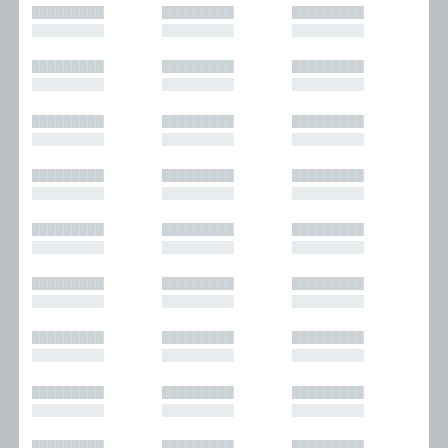
█████████
█████████
█████████
█████████
█████████
█████████
█████████
█████████
█████████
█████████
█████████
█████████
█████████
█████████
█████████
█████████
█████████
█████████
█████████
█████████
█████████
█████████
█████████
█████████
█████████
█████████
█████████
█████████
█████████
█████████
█████████
█████████
█████████
█████████
█████████
█████████
█████████
█████████
█████████
█████████
█████████
█████████
█████████
█████████
█████████
█████████
█████████
█████████
█████████
█████████
█████████