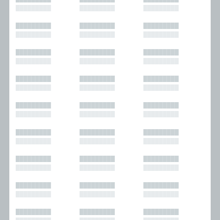
█████████
█████████
█████████
█████████
█████████
█████████
█████████
█████████
█████████
█████████
█████████
█████████
█████████
█████████
█████████
█████████
█████████
█████████
█████████
█████████
█████████
█████████
█████████
█████████
█████████
█████████
█████████
█████████
█████████
█████████
█████████
█████████
█████████
█████████
█████████
█████████
█████████
█████████
█████████
█████████
█████████
█████████
█████████
█████████
█████████
█████████
█████████
█████████