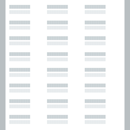
█████████
█████████
█████████
█████████
█████████
█████████
█████████
█████████
█████████
█████████
█████████
█████████
█████████
█████████
█████████
█████████
█████████
█████████
█████████
█████████
█████████
█████████
█████████
█████████
█████████
█████████
█████████
█████████
█████████
█████████
█████████
█████████
█████████
█████████
█████████
█████████
█████████
█████████
█████████
█████████
█████████
█████████
█████████
█████████
█████████
█████████
█████████
█████████