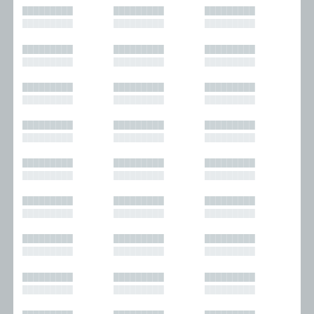
█████████
█████████
█████████
█████████
█████████
█████████
█████████
█████████
█████████
█████████
█████████
█████████
█████████
█████████
█████████
█████████
█████████
█████████
█████████
█████████
█████████
█████████
█████████
█████████
█████████
█████████
█████████
█████████
█████████
█████████
█████████
█████████
█████████
█████████
█████████
█████████
█████████
█████████
█████████
█████████
█████████
█████████
█████████
█████████
█████████
█████████
█████████
█████████