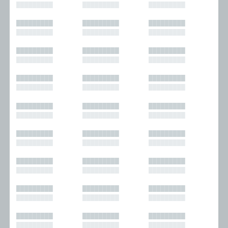
█████████
█████████
█████████
█████████
█████████
█████████
█████████
█████████
█████████
█████████
█████████
█████████
█████████
█████████
█████████
█████████
█████████
█████████
█████████
█████████
█████████
█████████
█████████
█████████
█████████
█████████
█████████
█████████
█████████
█████████
█████████
█████████
█████████
█████████
█████████
█████████
█████████
█████████
█████████
█████████
█████████
█████████
█████████
█████████
█████████
█████████
█████████
█████████
█████████
█████████
█████████