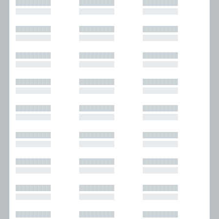
█████████
█████████
█████████
█████████
█████████
█████████
█████████
█████████
█████████
█████████
█████████
█████████
█████████
█████████
█████████
█████████
█████████
█████████
█████████
█████████
█████████
█████████
█████████
█████████
█████████
█████████
█████████
█████████
█████████
█████████
█████████
█████████
█████████
█████████
█████████
█████████
█████████
█████████
█████████
█████████
█████████
█████████
█████████
█████████
█████████
█████████
█████████
█████████
█████████
█████████
█████████