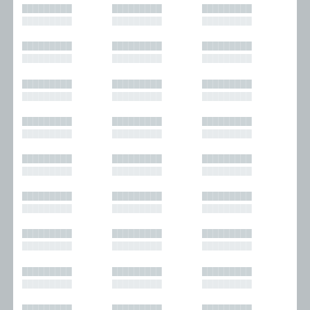
█████████
█████████
█████████
█████████
█████████
█████████
█████████
█████████
█████████
█████████
█████████
█████████
█████████
█████████
█████████
█████████
█████████
█████████
█████████
█████████
█████████
█████████
█████████
█████████
█████████
█████████
█████████
█████████
█████████
█████████
█████████
█████████
█████████
█████████
█████████
█████████
█████████
█████████
█████████
█████████
█████████
█████████
█████████
█████████
█████████
█████████
█████████
█████████
█████████
█████████
█████████