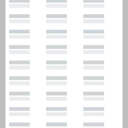
█████████
█████████
█████████
█████████
█████████
█████████
█████████
█████████
█████████
█████████
█████████
█████████
█████████
█████████
█████████
█████████
█████████
█████████
█████████
█████████
█████████
█████████
█████████
█████████
█████████
█████████
█████████
█████████
█████████
█████████
█████████
█████████
█████████
█████████
█████████
█████████
█████████
█████████
█████████
█████████
█████████
█████████
█████████
█████████
█████████
█████████
█████████
█████████
█████████
█████████
█████████