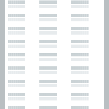
█████████
█████████
█████████
█████████
█████████
█████████
█████████
█████████
█████████
█████████
█████████
█████████
█████████
█████████
█████████
█████████
█████████
█████████
█████████
█████████
█████████
█████████
█████████
█████████
█████████
█████████
█████████
█████████
█████████
█████████
█████████
█████████
█████████
█████████
█████████
█████████
█████████
█████████
█████████
█████████
█████████
█████████
█████████
█████████
█████████
█████████
█████████
█████████
█████████
█████████
█████████