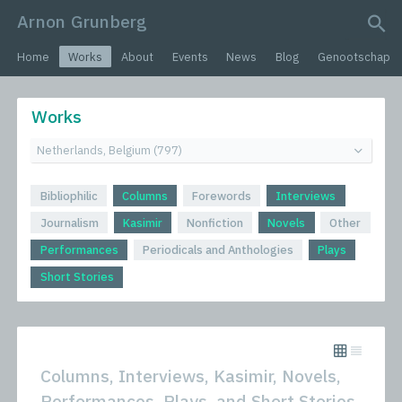
Arnon Grunberg
search query
Home
Works
About
Events
News
Blog
Genootschap
Works
Bibliophilic
Columns
Forewords
Interviews
Journalism
Kasimir
Nonfiction
Novels
Other
Performances
Periodicals and Anthologies
Plays
Short Stories
Columns, Interviews, Kasimir, Novels,
Performances, Plays, and Short Stories