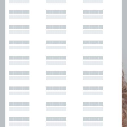
█████████
█████████
█████████
█████████
█████████
█████████
█████████
█████████
█████████
█████████
█████████
█████████
█████████
█████████
█████████
█████████
█████████
█████████
█████████
█████████
█████████
█████████
█████████
█████████
█████████
█████████
█████████
█████████
█████████
█████████
█████████
█████████
█████████
█████████
█████████
█████████
█████████
█████████
█████████
█████████
█████████
█████████
█████████
█████████
█████████
█████████
█████████
█████████
█████████
█████████
█████████