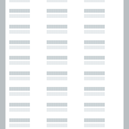
█████████
█████████
█████████
█████████
█████████
█████████
█████████
█████████
█████████
█████████
█████████
█████████
█████████
█████████
█████████
█████████
█████████
█████████
█████████
█████████
█████████
█████████
█████████
█████████
█████████
█████████
█████████
█████████
█████████
█████████
█████████
█████████
█████████
█████████
█████████
█████████
█████████
█████████
█████████
█████████
█████████
█████████
█████████
█████████
█████████
█████████
█████████
█████████
█████████
█████████
█████████