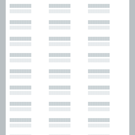
█████████
█████████
█████████
█████████
█████████
█████████
█████████
█████████
█████████
█████████
█████████
█████████
█████████
█████████
█████████
█████████
█████████
█████████
█████████
█████████
█████████
█████████
█████████
█████████
█████████
█████████
█████████
█████████
█████████
█████████
█████████
█████████
█████████
█████████
█████████
█████████
█████████
█████████
█████████
█████████
█████████
█████████
█████████
█████████
█████████
█████████
█████████
█████████