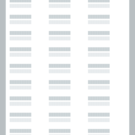
█████████
█████████
█████████
█████████
█████████
█████████
█████████
█████████
█████████
█████████
█████████
█████████
█████████
█████████
█████████
█████████
█████████
█████████
█████████
█████████
█████████
█████████
█████████
█████████
█████████
█████████
█████████
█████████
█████████
█████████
█████████
█████████
█████████
█████████
█████████
█████████
█████████
█████████
█████████
█████████
█████████
█████████
█████████
█████████
█████████
█████████
█████████
█████████
█████████
█████████
█████████