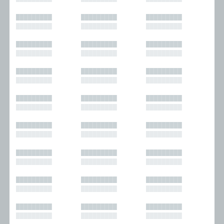
█████████
█████████
█████████
█████████
█████████
█████████
█████████
█████████
█████████
█████████
█████████
█████████
█████████
█████████
█████████
█████████
█████████
█████████
█████████
█████████
█████████
█████████
█████████
█████████
█████████
█████████
█████████
█████████
█████████
█████████
█████████
█████████
█████████
█████████
█████████
█████████
█████████
█████████
█████████
█████████
█████████
█████████
█████████
█████████
█████████
█████████
█████████
█████████