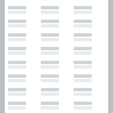
█████████
█████████
█████████
█████████
█████████
█████████
█████████
█████████
█████████
█████████
█████████
█████████
█████████
█████████
█████████
█████████
█████████
█████████
█████████
█████████
█████████
█████████
█████████
█████████
█████████
█████████
█████████
█████████
█████████
█████████
█████████
█████████
█████████
█████████
█████████
█████████
█████████
█████████
█████████
█████████
█████████
█████████
█████████
█████████
█████████
█████████
█████████
█████████