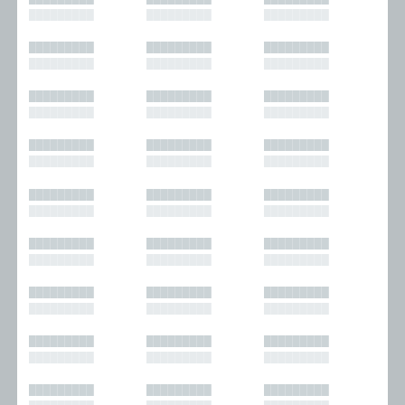
█████████
█████████
█████████
█████████
█████████
█████████
█████████
█████████
█████████
█████████
█████████
█████████
█████████
█████████
█████████
█████████
█████████
█████████
█████████
█████████
█████████
█████████
█████████
█████████
█████████
█████████
█████████
█████████
█████████
█████████
█████████
█████████
█████████
█████████
█████████
█████████
█████████
█████████
█████████
█████████
█████████
█████████
█████████
█████████
█████████
█████████
█████████
█████████