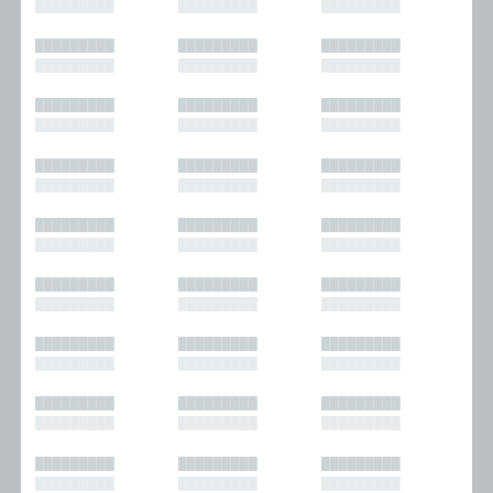
█████████
█████████
█████████
█████████
█████████
█████████
█████████
█████████
█████████
█████████
█████████
█████████
█████████
█████████
█████████
█████████
█████████
█████████
█████████
█████████
█████████
█████████
█████████
█████████
█████████
█████████
█████████
█████████
█████████
█████████
█████████
█████████
█████████
█████████
█████████
█████████
█████████
█████████
█████████
█████████
█████████
█████████
█████████
█████████
█████████
█████████
█████████
█████████
█████████
█████████
█████████