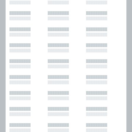
█████████
█████████
█████████
█████████
█████████
█████████
█████████
█████████
█████████
█████████
█████████
█████████
█████████
█████████
█████████
█████████
█████████
█████████
█████████
█████████
█████████
█████████
█████████
█████████
█████████
█████████
█████████
█████████
█████████
█████████
█████████
█████████
█████████
█████████
█████████
█████████
█████████
█████████
█████████
█████████
█████████
█████████
█████████
█████████
█████████
█████████
█████████
█████████
█████████
█████████
█████████