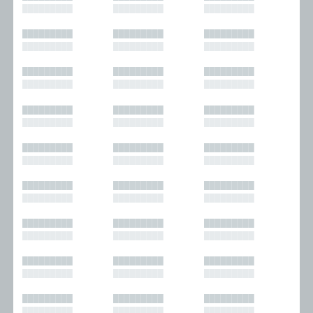
█████████
█████████
█████████
█████████
█████████
█████████
█████████
█████████
█████████
█████████
█████████
█████████
█████████
█████████
█████████
█████████
█████████
█████████
█████████
█████████
█████████
█████████
█████████
█████████
█████████
█████████
█████████
█████████
█████████
█████████
█████████
█████████
█████████
█████████
█████████
█████████
█████████
█████████
█████████
█████████
█████████
█████████
█████████
█████████
█████████
█████████
█████████
█████████
█████████
█████████
█████████