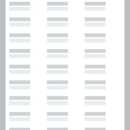
█████████
█████████
█████████
█████████
█████████
█████████
█████████
█████████
█████████
█████████
█████████
█████████
█████████
█████████
█████████
█████████
█████████
█████████
█████████
█████████
█████████
█████████
█████████
█████████
█████████
█████████
█████████
█████████
█████████
█████████
█████████
█████████
█████████
█████████
█████████
█████████
█████████
█████████
█████████
█████████
█████████
█████████
█████████
█████████
█████████
█████████
█████████
█████████
█████████
█████████
█████████