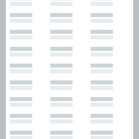
█████████
█████████
█████████
█████████
█████████
█████████
█████████
█████████
█████████
█████████
█████████
█████████
█████████
█████████
█████████
█████████
█████████
█████████
█████████
█████████
█████████
█████████
█████████
█████████
█████████
█████████
█████████
█████████
█████████
█████████
█████████
█████████
█████████
█████████
█████████
█████████
█████████
█████████
█████████
█████████
█████████
█████████
█████████
█████████
█████████
█████████
█████████
█████████
█████████
█████████
█████████