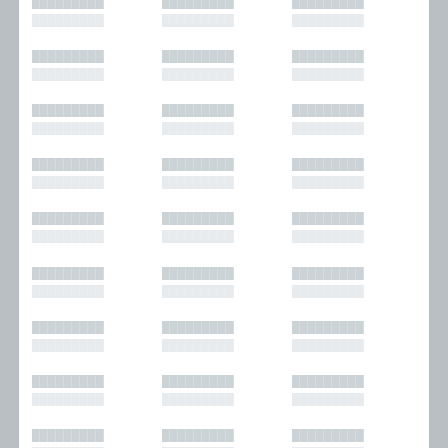
█████████
█████████
█████████
█████████
█████████
█████████
█████████
█████████
█████████
█████████
█████████
█████████
█████████
█████████
█████████
█████████
█████████
█████████
█████████
█████████
█████████
█████████
█████████
█████████
█████████
█████████
█████████
█████████
█████████
█████████
█████████
█████████
█████████
█████████
█████████
█████████
█████████
█████████
█████████
█████████
█████████
█████████
█████████
█████████
█████████
█████████
█████████
█████████
█████████
█████████
█████████