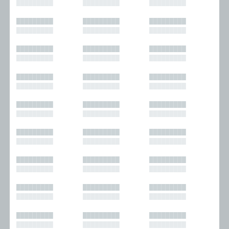
█████████
█████████
█████████
█████████
█████████
█████████
█████████
█████████
█████████
█████████
█████████
█████████
█████████
█████████
█████████
█████████
█████████
█████████
█████████
█████████
█████████
█████████
█████████
█████████
█████████
█████████
█████████
█████████
█████████
█████████
█████████
█████████
█████████
█████████
█████████
█████████
█████████
█████████
█████████
█████████
█████████
█████████
█████████
█████████
█████████
█████████
█████████
█████████
█████████
█████████
█████████