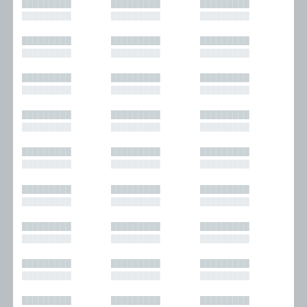
█████████
█████████
█████████
█████████
█████████
█████████
█████████
█████████
█████████
█████████
█████████
█████████
█████████
█████████
█████████
█████████
█████████
█████████
█████████
█████████
█████████
█████████
█████████
█████████
█████████
█████████
█████████
█████████
█████████
█████████
█████████
█████████
█████████
█████████
█████████
█████████
█████████
█████████
█████████
█████████
█████████
█████████
█████████
█████████
█████████
█████████
█████████
█████████
█████████
█████████
█████████