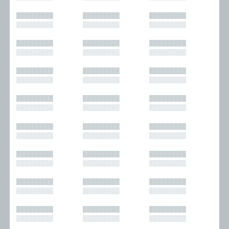
█████████
█████████
█████████
█████████
█████████
█████████
█████████
█████████
█████████
█████████
█████████
█████████
█████████
█████████
█████████
█████████
█████████
█████████
█████████
█████████
█████████
█████████
█████████
█████████
█████████
█████████
█████████
█████████
█████████
█████████
█████████
█████████
█████████
█████████
█████████
█████████
█████████
█████████
█████████
█████████
█████████
█████████
█████████
█████████
█████████
█████████
█████████
█████████