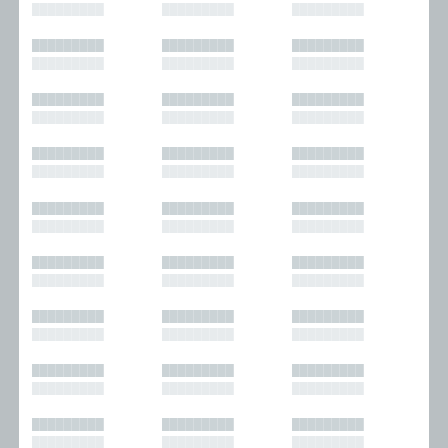
█████████
█████████
█████████
█████████
█████████
█████████
█████████
█████████
█████████
█████████
█████████
█████████
█████████
█████████
█████████
█████████
█████████
█████████
█████████
█████████
█████████
█████████
█████████
█████████
█████████
█████████
█████████
█████████
█████████
█████████
█████████
█████████
█████████
█████████
█████████
█████████
█████████
█████████
█████████
█████████
█████████
█████████
█████████
█████████
█████████
█████████
█████████
█████████
█████████
█████████
█████████