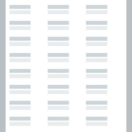
█████████
█████████
█████████
█████████
█████████
█████████
█████████
█████████
█████████
█████████
█████████
█████████
█████████
█████████
█████████
█████████
█████████
█████████
█████████
█████████
█████████
█████████
█████████
█████████
█████████
█████████
█████████
█████████
█████████
█████████
█████████
█████████
█████████
█████████
█████████
█████████
█████████
█████████
█████████
█████████
█████████
█████████
█████████
█████████
█████████
█████████
█████████
█████████