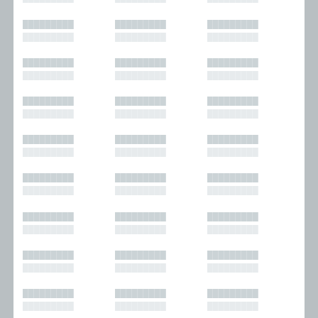
█████████
█████████
█████████
█████████
█████████
█████████
█████████
█████████
█████████
█████████
█████████
█████████
█████████
█████████
█████████
█████████
█████████
█████████
█████████
█████████
█████████
█████████
█████████
█████████
█████████
█████████
█████████
█████████
█████████
█████████
█████████
█████████
█████████
█████████
█████████
█████████
█████████
█████████
█████████
█████████
█████████
█████████
█████████
█████████
█████████
█████████
█████████
█████████