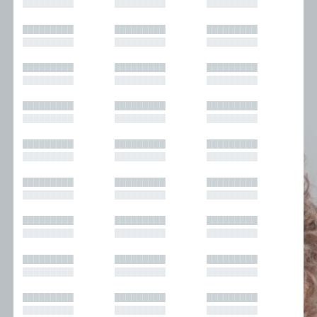
█████████
█████████
█████████
█████████
█████████
█████████
█████████
█████████
█████████
█████████
█████████
█████████
█████████
█████████
█████████
█████████
█████████
█████████
█████████
█████████
█████████
█████████
█████████
█████████
█████████
█████████
█████████
█████████
█████████
█████████
█████████
█████████
█████████
█████████
█████████
█████████
█████████
█████████
█████████
█████████
█████████
█████████
█████████
█████████
█████████
█████████
█████████
█████████
█████████
█████████
█████████