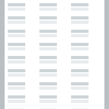
█████████
█████████
█████████
█████████
█████████
█████████
█████████
█████████
█████████
█████████
█████████
█████████
█████████
█████████
█████████
█████████
█████████
█████████
█████████
█████████
█████████
█████████
█████████
█████████
█████████
█████████
█████████
█████████
█████████
█████████
█████████
█████████
█████████
█████████
█████████
█████████
█████████
█████████
█████████
█████████
█████████
█████████
█████████
█████████
█████████
█████████
█████████
█████████