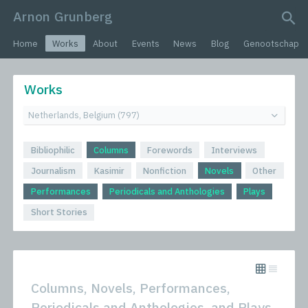
Arnon Grunberg
search query
Home
Works
About
Events
News
Blog
Genootschap
Works
Bibliophilic
Columns
Forewords
Interviews
Journalism
Kasimir
Nonfiction
Novels
Other
Performances
Periodicals and Anthologies
Plays
Short Stories
Columns, Novels, Performances,
Periodicals and Anthologies, and Plays