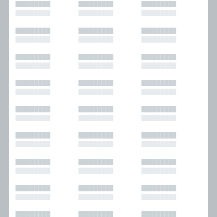
█████████
█████████
█████████
█████████
█████████
█████████
█████████
█████████
█████████
█████████
█████████
█████████
█████████
█████████
█████████
█████████
█████████
█████████
█████████
█████████
█████████
█████████
█████████
█████████
█████████
█████████
█████████
█████████
█████████
█████████
█████████
█████████
█████████
█████████
█████████
█████████
█████████
█████████
█████████
█████████
█████████
█████████
█████████
█████████
█████████
█████████
█████████
█████████
█████████
█████████
█████████