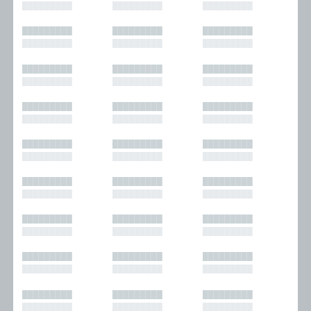
█████████
█████████
█████████
█████████
█████████
█████████
█████████
█████████
█████████
█████████
█████████
█████████
█████████
█████████
█████████
█████████
█████████
█████████
█████████
█████████
█████████
█████████
█████████
█████████
█████████
█████████
█████████
█████████
█████████
█████████
█████████
█████████
█████████
█████████
█████████
█████████
█████████
█████████
█████████
█████████
█████████
█████████
█████████
█████████
█████████
█████████
█████████
█████████
█████████
█████████
█████████