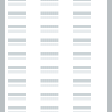
█████████
█████████
█████████
█████████
█████████
█████████
█████████
█████████
█████████
█████████
█████████
█████████
█████████
█████████
█████████
█████████
█████████
█████████
█████████
█████████
█████████
█████████
█████████
█████████
█████████
█████████
█████████
█████████
█████████
█████████
█████████
█████████
█████████
█████████
█████████
█████████
█████████
█████████
█████████
█████████
█████████
█████████
█████████
█████████
█████████
█████████
█████████
█████████