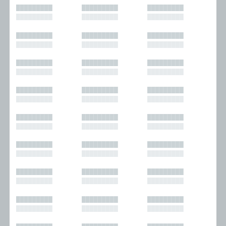
█████████
█████████
█████████
█████████
█████████
█████████
█████████
█████████
█████████
█████████
█████████
█████████
█████████
█████████
█████████
█████████
█████████
█████████
█████████
█████████
█████████
█████████
█████████
█████████
█████████
█████████
█████████
█████████
█████████
█████████
█████████
█████████
█████████
█████████
█████████
█████████
█████████
█████████
█████████
█████████
█████████
█████████
█████████
█████████
█████████
█████████
█████████
█████████