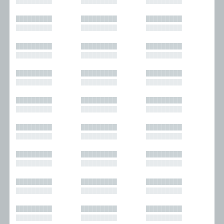
█████████
█████████
█████████
█████████
█████████
█████████
█████████
█████████
█████████
█████████
█████████
█████████
█████████
█████████
█████████
█████████
█████████
█████████
█████████
█████████
█████████
█████████
█████████
█████████
█████████
█████████
█████████
█████████
█████████
█████████
█████████
█████████
█████████
█████████
█████████
█████████
█████████
█████████
█████████
█████████
█████████
█████████
█████████
█████████
█████████
█████████
█████████
█████████
█████████
█████████
█████████