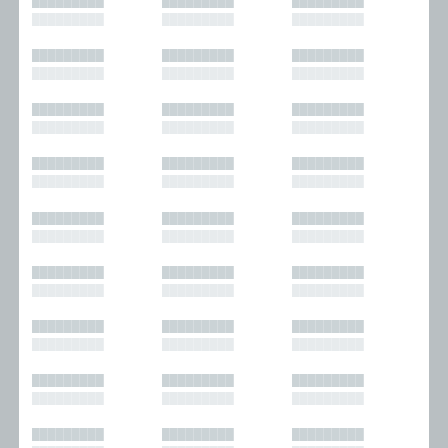
█████████
█████████
█████████
█████████
█████████
█████████
█████████
█████████
█████████
█████████
█████████
█████████
█████████
█████████
█████████
█████████
█████████
█████████
█████████
█████████
█████████
█████████
█████████
█████████
█████████
█████████
█████████
█████████
█████████
█████████
█████████
█████████
█████████
█████████
█████████
█████████
█████████
█████████
█████████
█████████
█████████
█████████
█████████
█████████
█████████
█████████
█████████
█████████
█████████
█████████
█████████