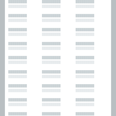
█████████
█████████
█████████
█████████
█████████
█████████
█████████
█████████
█████████
█████████
█████████
█████████
█████████
█████████
█████████
█████████
█████████
█████████
█████████
█████████
█████████
█████████
█████████
█████████
█████████
█████████
█████████
█████████
█████████
█████████
█████████
█████████
█████████
█████████
█████████
█████████
█████████
█████████
█████████
█████████
█████████
█████████
█████████
█████████
█████████
█████████
█████████
█████████
█████████
█████████
█████████