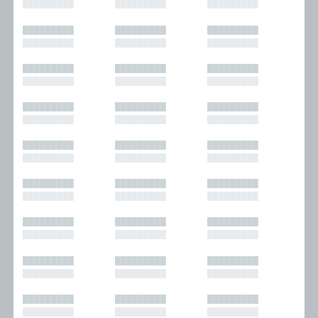
█████████
█████████
█████████
█████████
█████████
█████████
█████████
█████████
█████████
█████████
█████████
█████████
█████████
█████████
█████████
█████████
█████████
█████████
█████████
█████████
█████████
█████████
█████████
█████████
█████████
█████████
█████████
█████████
█████████
█████████
█████████
█████████
█████████
█████████
█████████
█████████
█████████
█████████
█████████
█████████
█████████
█████████
█████████
█████████
█████████
█████████
█████████
█████████
█████████
█████████
█████████