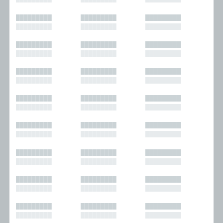
█████████
█████████
█████████
█████████
█████████
█████████
█████████
█████████
█████████
█████████
█████████
█████████
█████████
█████████
█████████
█████████
█████████
█████████
█████████
█████████
█████████
█████████
█████████
█████████
█████████
█████████
█████████
█████████
█████████
█████████
█████████
█████████
█████████
█████████
█████████
█████████
█████████
█████████
█████████
█████████
█████████
█████████
█████████
█████████
█████████
█████████
█████████
█████████