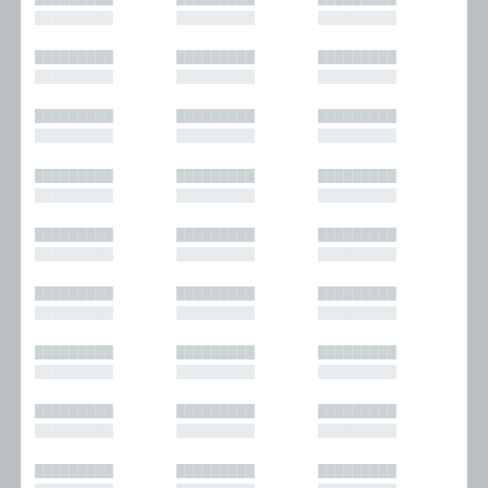
█████████
█████████
█████████
█████████
█████████
█████████
█████████
█████████
█████████
█████████
█████████
█████████
█████████
█████████
█████████
█████████
█████████
█████████
█████████
█████████
█████████
█████████
█████████
█████████
█████████
█████████
█████████
█████████
█████████
█████████
█████████
█████████
█████████
█████████
█████████
█████████
█████████
█████████
█████████
█████████
█████████
█████████
█████████
█████████
█████████
█████████
█████████
█████████