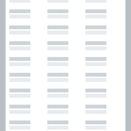
█████████
█████████
█████████
█████████
█████████
█████████
█████████
█████████
█████████
█████████
█████████
█████████
█████████
█████████
█████████
█████████
█████████
█████████
█████████
█████████
█████████
█████████
█████████
█████████
█████████
█████████
█████████
█████████
█████████
█████████
█████████
█████████
█████████
█████████
█████████
█████████
█████████
█████████
█████████
█████████
█████████
█████████
█████████
█████████
█████████
█████████
█████████
█████████
█████████
█████████
█████████