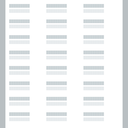
█████████
█████████
█████████
█████████
█████████
█████████
█████████
█████████
█████████
█████████
█████████
█████████
█████████
█████████
█████████
█████████
█████████
█████████
█████████
█████████
█████████
█████████
█████████
█████████
█████████
█████████
█████████
█████████
█████████
█████████
█████████
█████████
█████████
█████████
█████████
█████████
█████████
█████████
█████████
█████████
█████████
█████████
█████████
█████████
█████████
█████████
█████████
█████████