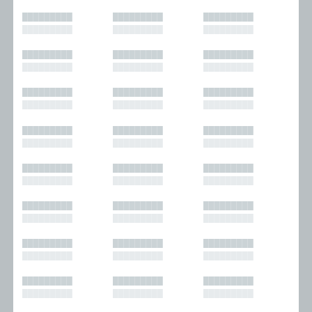
█████████
█████████
█████████
█████████
█████████
█████████
█████████
█████████
█████████
█████████
█████████
█████████
█████████
█████████
█████████
█████████
█████████
█████████
█████████
█████████
█████████
█████████
█████████
█████████
█████████
█████████
█████████
█████████
█████████
█████████
█████████
█████████
█████████
█████████
█████████
█████████
█████████
█████████
█████████
█████████
█████████
█████████
█████████
█████████
█████████
█████████
█████████
█████████