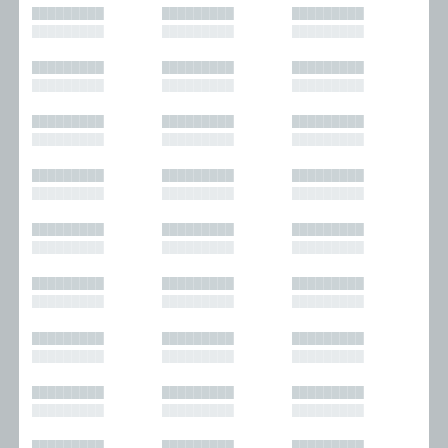
█████████
█████████
█████████
█████████
█████████
█████████
█████████
█████████
█████████
█████████
█████████
█████████
█████████
█████████
█████████
█████████
█████████
█████████
█████████
█████████
█████████
█████████
█████████
█████████
█████████
█████████
█████████
█████████
█████████
█████████
█████████
█████████
█████████
█████████
█████████
█████████
█████████
█████████
█████████
█████████
█████████
█████████
█████████
█████████
█████████
█████████
█████████
█████████
█████████
█████████
█████████