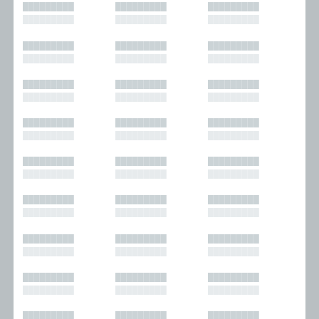
█████████
█████████
█████████
█████████
█████████
█████████
█████████
█████████
█████████
█████████
█████████
█████████
█████████
█████████
█████████
█████████
█████████
█████████
█████████
█████████
█████████
█████████
█████████
█████████
█████████
█████████
█████████
█████████
█████████
█████████
█████████
█████████
█████████
█████████
█████████
█████████
█████████
█████████
█████████
█████████
█████████
█████████
█████████
█████████
█████████
█████████
█████████
█████████
█████████
█████████
█████████