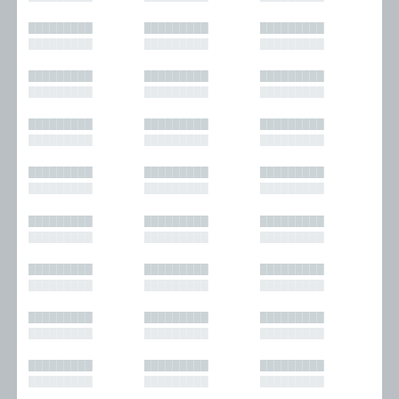
█████████
█████████
█████████
█████████
█████████
█████████
█████████
█████████
█████████
█████████
█████████
█████████
█████████
█████████
█████████
█████████
█████████
█████████
█████████
█████████
█████████
█████████
█████████
█████████
█████████
█████████
█████████
█████████
█████████
█████████
█████████
█████████
█████████
█████████
█████████
█████████
█████████
█████████
█████████
█████████
█████████
█████████
█████████
█████████
█████████
█████████
█████████
█████████