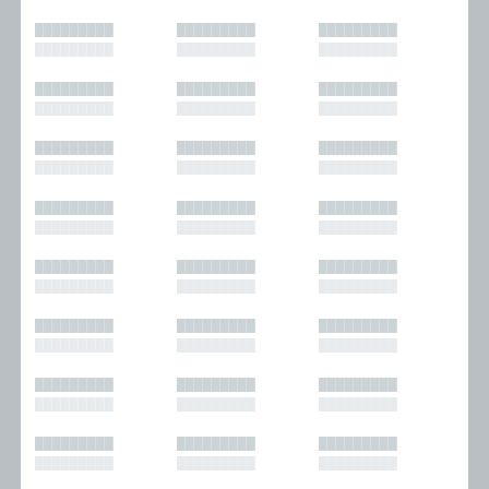
█████████
█████████
█████████
█████████
█████████
█████████
█████████
█████████
█████████
█████████
█████████
█████████
█████████
█████████
█████████
█████████
█████████
█████████
█████████
█████████
█████████
█████████
█████████
█████████
█████████
█████████
█████████
█████████
█████████
█████████
█████████
█████████
█████████
█████████
█████████
█████████
█████████
█████████
█████████
█████████
█████████
█████████
█████████
█████████
█████████
█████████
█████████
█████████