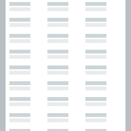
█████████
█████████
█████████
█████████
█████████
█████████
█████████
█████████
█████████
█████████
█████████
█████████
█████████
█████████
█████████
█████████
█████████
█████████
█████████
█████████
█████████
█████████
█████████
█████████
█████████
█████████
█████████
█████████
█████████
█████████
█████████
█████████
█████████
█████████
█████████
█████████
█████████
█████████
█████████
█████████
█████████
█████████
█████████
█████████
█████████
█████████
█████████
█████████
█████████
█████████
█████████