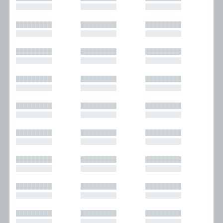
█████████
█████████
█████████
█████████
█████████
█████████
█████████
█████████
█████████
█████████
█████████
█████████
█████████
█████████
█████████
█████████
█████████
█████████
█████████
█████████
█████████
█████████
█████████
█████████
█████████
█████████
█████████
█████████
█████████
█████████
█████████
█████████
█████████
█████████
█████████
█████████
█████████
█████████
█████████
█████████
█████████
█████████
█████████
█████████
█████████
█████████
█████████
█████████
█████████
█████████
█████████