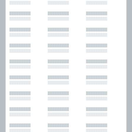
█████████
█████████
█████████
█████████
█████████
█████████
█████████
█████████
█████████
█████████
█████████
█████████
█████████
█████████
█████████
█████████
█████████
█████████
█████████
█████████
█████████
█████████
█████████
█████████
█████████
█████████
█████████
█████████
█████████
█████████
█████████
█████████
█████████
█████████
█████████
█████████
█████████
█████████
█████████
█████████
█████████
█████████
█████████
█████████
█████████
█████████
█████████
█████████
█████████
█████████
█████████