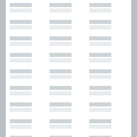
█████████
█████████
█████████
█████████
█████████
█████████
█████████
█████████
█████████
█████████
█████████
█████████
█████████
█████████
█████████
█████████
█████████
█████████
█████████
█████████
█████████
█████████
█████████
█████████
█████████
█████████
█████████
█████████
█████████
█████████
█████████
█████████
█████████
█████████
█████████
█████████
█████████
█████████
█████████
█████████
█████████
█████████
█████████
█████████
█████████
█████████
█████████
█████████