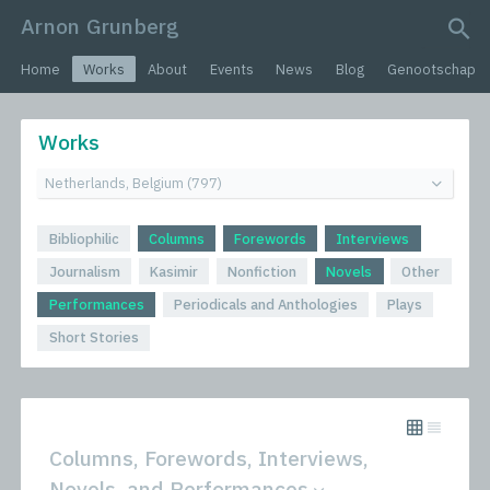
Arnon Grunberg
search query
Home
Works
About
Events
News
Blog
Genootschap
Works
Bibliophilic
Columns
Forewords
Interviews
Journalism
Kasimir
Nonfiction
Novels
Other
Performances
Periodicals and Anthologies
Plays
Short Stories
Columns, Forewords, Interviews,
Novels, and Performances