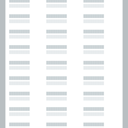
█████████
█████████
█████████
█████████
█████████
█████████
█████████
█████████
█████████
█████████
█████████
█████████
█████████
█████████
█████████
█████████
█████████
█████████
█████████
█████████
█████████
█████████
█████████
█████████
█████████
█████████
█████████
█████████
█████████
█████████
█████████
█████████
█████████
█████████
█████████
█████████
█████████
█████████
█████████
█████████
█████████
█████████
█████████
█████████
█████████
█████████
█████████
█████████
█████████
█████████
█████████