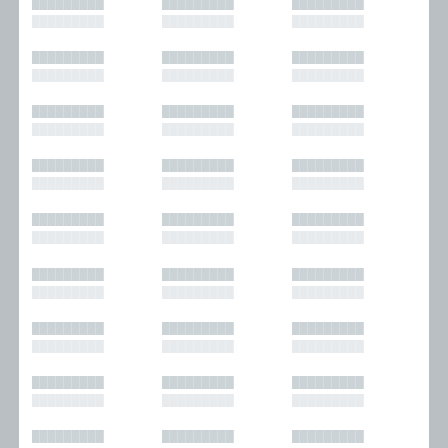
█████████
█████████
█████████
█████████
█████████
█████████
█████████
█████████
█████████
█████████
█████████
█████████
█████████
█████████
█████████
█████████
█████████
█████████
█████████
█████████
█████████
█████████
█████████
█████████
█████████
█████████
█████████
█████████
█████████
█████████
█████████
█████████
█████████
█████████
█████████
█████████
█████████
█████████
█████████
█████████
█████████
█████████
█████████
█████████
█████████
█████████
█████████
█████████
█████████
█████████
█████████