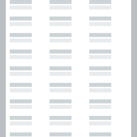
█████████
█████████
█████████
█████████
█████████
█████████
█████████
█████████
█████████
█████████
█████████
█████████
█████████
█████████
█████████
█████████
█████████
█████████
█████████
█████████
█████████
█████████
█████████
█████████
█████████
█████████
█████████
█████████
█████████
█████████
█████████
█████████
█████████
█████████
█████████
█████████
█████████
█████████
█████████
█████████
█████████
█████████
█████████
█████████
█████████
█████████
█████████
█████████
█████████
█████████
█████████