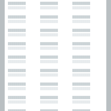
█████████
█████████
█████████
█████████
█████████
█████████
█████████
█████████
█████████
█████████
█████████
█████████
█████████
█████████
█████████
█████████
█████████
█████████
█████████
█████████
█████████
█████████
█████████
█████████
█████████
█████████
█████████
█████████
█████████
█████████
█████████
█████████
█████████
█████████
█████████
█████████
█████████
█████████
█████████
█████████
█████████
█████████
█████████
█████████
█████████
█████████
█████████
█████████
█████████
█████████
█████████