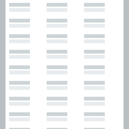
█████████
█████████
█████████
█████████
█████████
█████████
█████████
█████████
█████████
█████████
█████████
█████████
█████████
█████████
█████████
█████████
█████████
█████████
█████████
█████████
█████████
█████████
█████████
█████████
█████████
█████████
█████████
█████████
█████████
█████████
█████████
█████████
█████████
█████████
█████████
█████████
█████████
█████████
█████████
█████████
█████████
█████████
█████████
█████████
█████████
█████████
█████████
█████████