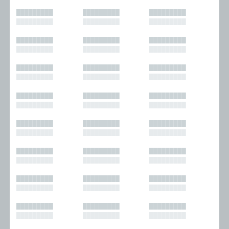
█████████
█████████
█████████
█████████
█████████
█████████
█████████
█████████
█████████
█████████
█████████
█████████
█████████
█████████
█████████
█████████
█████████
█████████
█████████
█████████
█████████
█████████
█████████
█████████
█████████
█████████
█████████
█████████
█████████
█████████
█████████
█████████
█████████
█████████
█████████
█████████
█████████
█████████
█████████
█████████
█████████
█████████
█████████
█████████
█████████
█████████
█████████
█████████