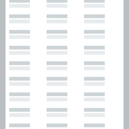
█████████
█████████
█████████
█████████
█████████
█████████
█████████
█████████
█████████
█████████
█████████
█████████
█████████
█████████
█████████
█████████
█████████
█████████
█████████
█████████
█████████
█████████
█████████
█████████
█████████
█████████
█████████
█████████
█████████
█████████
█████████
█████████
█████████
█████████
█████████
█████████
█████████
█████████
█████████
█████████
█████████
█████████
█████████
█████████
█████████
█████████
█████████
█████████
█████████
█████████
█████████