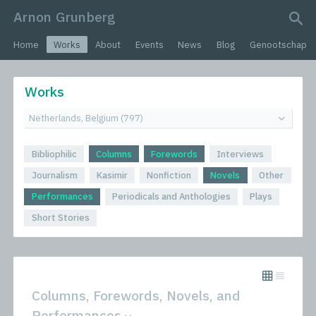
Arnon Grunberg
search query
Home
Works
About
Events
News
Blog
Genootschap
Works
Bibliophilic
Columns
Forewords
Interviews
Journalism
Kasimir
Nonfiction
Novels
Other
Performances
Periodicals and Anthologies
Plays
Short Stories
Columns, Forewords, Novels, and
Performances