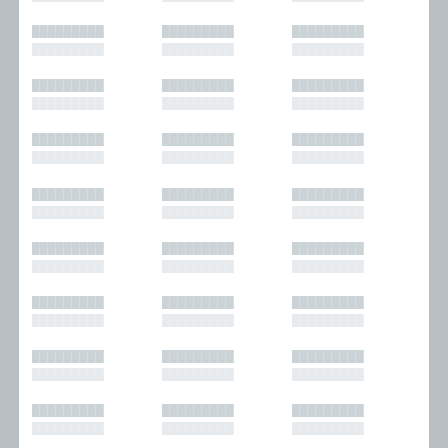
█████████
█████████
█████████
█████████
█████████
█████████
█████████
█████████
█████████
█████████
█████████
█████████
█████████
█████████
█████████
█████████
█████████
█████████
█████████
█████████
█████████
█████████
█████████
█████████
█████████
█████████
█████████
█████████
█████████
█████████
█████████
█████████
█████████
█████████
█████████
█████████
█████████
█████████
█████████
█████████
█████████
█████████
█████████
█████████
█████████
█████████
█████████
█████████