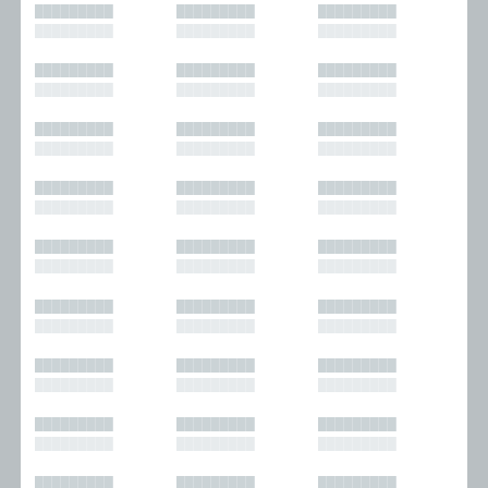
█████████
█████████
█████████
█████████
█████████
█████████
█████████
█████████
█████████
█████████
█████████
█████████
█████████
█████████
█████████
█████████
█████████
█████████
█████████
█████████
█████████
█████████
█████████
█████████
█████████
█████████
█████████
█████████
█████████
█████████
█████████
█████████
█████████
█████████
█████████
█████████
█████████
█████████
█████████
█████████
█████████
█████████
█████████
█████████
█████████
█████████
█████████
█████████
█████████
█████████
█████████