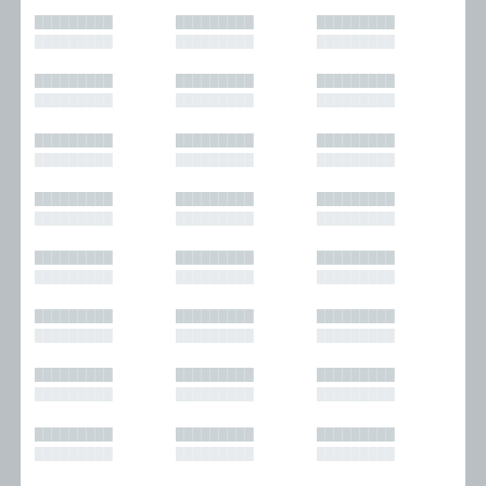
█████████
█████████
█████████
█████████
█████████
█████████
█████████
█████████
█████████
█████████
█████████
█████████
█████████
█████████
█████████
█████████
█████████
█████████
█████████
█████████
█████████
█████████
█████████
█████████
█████████
█████████
█████████
█████████
█████████
█████████
█████████
█████████
█████████
█████████
█████████
█████████
█████████
█████████
█████████
█████████
█████████
█████████
█████████
█████████
█████████
█████████
█████████
█████████