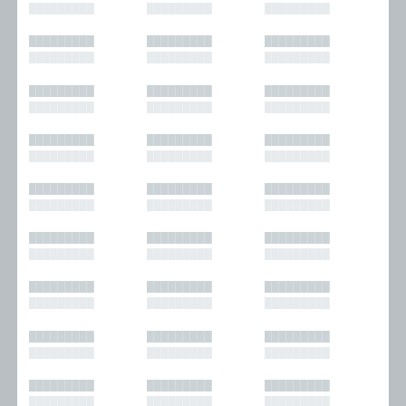
█████████
█████████
█████████
█████████
█████████
█████████
█████████
█████████
█████████
█████████
█████████
█████████
█████████
█████████
█████████
█████████
█████████
█████████
█████████
█████████
█████████
█████████
█████████
█████████
█████████
█████████
█████████
█████████
█████████
█████████
█████████
█████████
█████████
█████████
█████████
█████████
█████████
█████████
█████████
█████████
█████████
█████████
█████████
█████████
█████████
█████████
█████████
█████████
█████████
█████████
█████████