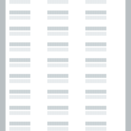
█████████
█████████
█████████
█████████
█████████
█████████
█████████
█████████
█████████
█████████
█████████
█████████
█████████
█████████
█████████
█████████
█████████
█████████
█████████
█████████
█████████
█████████
█████████
█████████
█████████
█████████
█████████
█████████
█████████
█████████
█████████
█████████
█████████
█████████
█████████
█████████
█████████
█████████
█████████
█████████
█████████
█████████
█████████
█████████
█████████
█████████
█████████
█████████
█████████
█████████
█████████