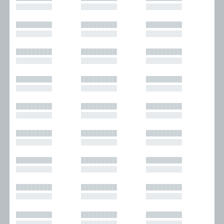
█████████
█████████
█████████
█████████
█████████
█████████
█████████
█████████
█████████
█████████
█████████
█████████
█████████
█████████
█████████
█████████
█████████
█████████
█████████
█████████
█████████
█████████
█████████
█████████
█████████
█████████
█████████
█████████
█████████
█████████
█████████
█████████
█████████
█████████
█████████
█████████
█████████
█████████
█████████
█████████
█████████
█████████
█████████
█████████
█████████
█████████
█████████
█████████
█████████
█████████
█████████