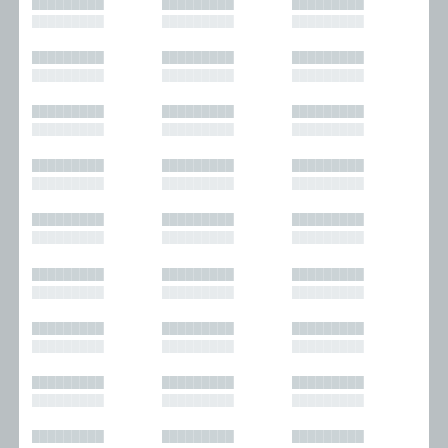
█████████
█████████
█████████
█████████
█████████
█████████
█████████
█████████
█████████
█████████
█████████
█████████
█████████
█████████
█████████
█████████
█████████
█████████
█████████
█████████
█████████
█████████
█████████
█████████
█████████
█████████
█████████
█████████
█████████
█████████
█████████
█████████
█████████
█████████
█████████
█████████
█████████
█████████
█████████
█████████
█████████
█████████
█████████
█████████
█████████
█████████
█████████
█████████
█████████
█████████
█████████