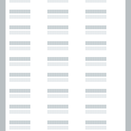
█████████
█████████
█████████
█████████
█████████
█████████
█████████
█████████
█████████
█████████
█████████
█████████
█████████
█████████
█████████
█████████
█████████
█████████
█████████
█████████
█████████
█████████
█████████
█████████
█████████
█████████
█████████
█████████
█████████
█████████
█████████
█████████
█████████
█████████
█████████
█████████
█████████
█████████
█████████
█████████
█████████
█████████
█████████
█████████
█████████
█████████
█████████
█████████
█████████
█████████
█████████