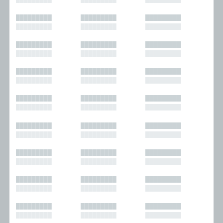
█████████
█████████
█████████
█████████
█████████
█████████
█████████
█████████
█████████
█████████
█████████
█████████
█████████
█████████
█████████
█████████
█████████
█████████
█████████
█████████
█████████
█████████
█████████
█████████
█████████
█████████
█████████
█████████
█████████
█████████
█████████
█████████
█████████
█████████
█████████
█████████
█████████
█████████
█████████
█████████
█████████
█████████
█████████
█████████
█████████
█████████
█████████
█████████