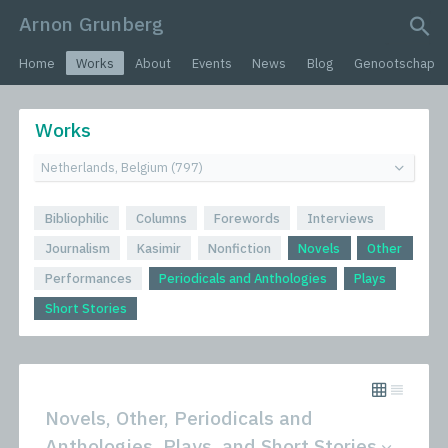
Arnon Grunberg
search query
Home
Works
About
Events
News
Blog
Genootschap
Works
Bibliophilic
Columns
Forewords
Interviews
Journalism
Kasimir
Nonfiction
Novels
Other
Performances
Periodicals and Anthologies
Plays
Short Stories
Novels, Other, Periodicals and
Anthologies, Plays, and Short Stories