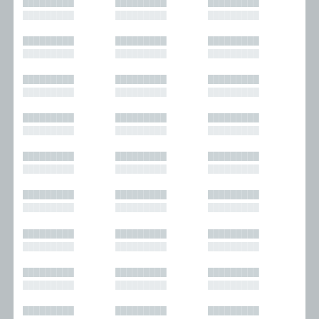
█████████
█████████
█████████
█████████
█████████
█████████
█████████
█████████
█████████
█████████
█████████
█████████
█████████
█████████
█████████
█████████
█████████
█████████
█████████
█████████
█████████
█████████
█████████
█████████
█████████
█████████
█████████
█████████
█████████
█████████
█████████
█████████
█████████
█████████
█████████
█████████
█████████
█████████
█████████
█████████
█████████
█████████
█████████
█████████
█████████
█████████
█████████
█████████
█████████
█████████
█████████