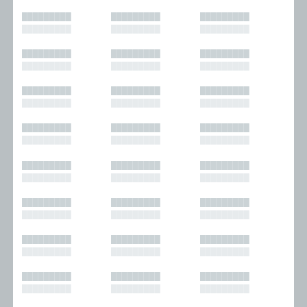
█████████
█████████
█████████
█████████
█████████
█████████
█████████
█████████
█████████
█████████
█████████
█████████
█████████
█████████
█████████
█████████
█████████
█████████
█████████
█████████
█████████
█████████
█████████
█████████
█████████
█████████
█████████
█████████
█████████
█████████
█████████
█████████
█████████
█████████
█████████
█████████
█████████
█████████
█████████
█████████
█████████
█████████
█████████
█████████
█████████
█████████
█████████
█████████