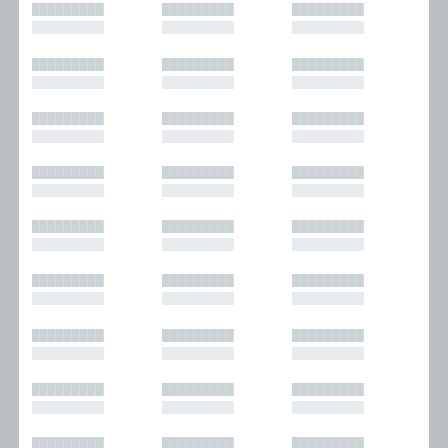
█████████
█████████
█████████
█████████
█████████
█████████
█████████
█████████
█████████
█████████
█████████
█████████
█████████
█████████
█████████
█████████
█████████
█████████
█████████
█████████
█████████
█████████
█████████
█████████
█████████
█████████
█████████
█████████
█████████
█████████
█████████
█████████
█████████
█████████
█████████
█████████
█████████
█████████
█████████
█████████
█████████
█████████
█████████
█████████
█████████
█████████
█████████
█████████
█████████
█████████
█████████