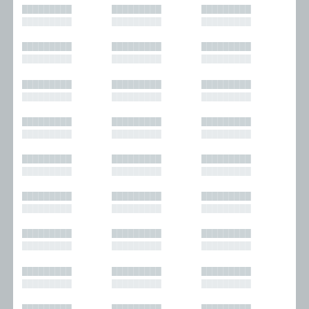
█████████
█████████
█████████
█████████
█████████
█████████
█████████
█████████
█████████
█████████
█████████
█████████
█████████
█████████
█████████
█████████
█████████
█████████
█████████
█████████
█████████
█████████
█████████
█████████
█████████
█████████
█████████
█████████
█████████
█████████
█████████
█████████
█████████
█████████
█████████
█████████
█████████
█████████
█████████
█████████
█████████
█████████
█████████
█████████
█████████
█████████
█████████
█████████
█████████
█████████
█████████