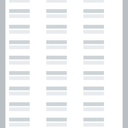
█████████
█████████
█████████
█████████
█████████
█████████
█████████
█████████
█████████
█████████
█████████
█████████
█████████
█████████
█████████
█████████
█████████
█████████
█████████
█████████
█████████
█████████
█████████
█████████
█████████
█████████
█████████
█████████
█████████
█████████
█████████
█████████
█████████
█████████
█████████
█████████
█████████
█████████
█████████
█████████
█████████
█████████
█████████
█████████
█████████
█████████
█████████
█████████
█████████
█████████
█████████