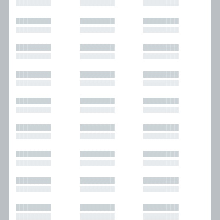
█████████
█████████
█████████
█████████
█████████
█████████
█████████
█████████
█████████
█████████
█████████
█████████
█████████
█████████
█████████
█████████
█████████
█████████
█████████
█████████
█████████
█████████
█████████
█████████
█████████
█████████
█████████
█████████
█████████
█████████
█████████
█████████
█████████
█████████
█████████
█████████
█████████
█████████
█████████
█████████
█████████
█████████
█████████
█████████
█████████
█████████
█████████
█████████
█████████
█████████
█████████