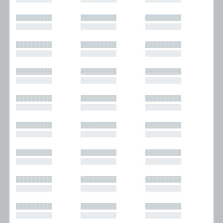
█████████
█████████
█████████
█████████
█████████
█████████
█████████
█████████
█████████
█████████
█████████
█████████
█████████
█████████
█████████
█████████
█████████
█████████
█████████
█████████
█████████
█████████
█████████
█████████
█████████
█████████
█████████
█████████
█████████
█████████
█████████
█████████
█████████
█████████
█████████
█████████
█████████
█████████
█████████
█████████
█████████
█████████
█████████
█████████
█████████
█████████
█████████
█████████