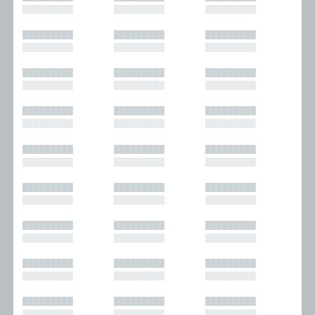
█████████
█████████
█████████
█████████
█████████
█████████
█████████
█████████
█████████
█████████
█████████
█████████
█████████
█████████
█████████
█████████
█████████
█████████
█████████
█████████
█████████
█████████
█████████
█████████
█████████
█████████
█████████
█████████
█████████
█████████
█████████
█████████
█████████
█████████
█████████
█████████
█████████
█████████
█████████
█████████
█████████
█████████
█████████
█████████
█████████
█████████
█████████
█████████
█████████
█████████
█████████