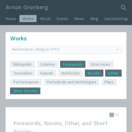
Arnon Grunberg
search query
Home
Works
About
Events
News
Blog
Genootschap
Works
Bibliophilic
Columns
Forewords
Interviews
Journalism
Kasimir
Nonfiction
Novels
Other
Performances
Periodicals and Anthologies
Plays
Short Stories
Forewords, Novels, Other, and Short
Stories