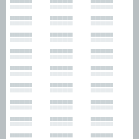
█████████
█████████
█████████
█████████
█████████
█████████
█████████
█████████
█████████
█████████
█████████
█████████
█████████
█████████
█████████
█████████
█████████
█████████
█████████
█████████
█████████
█████████
█████████
█████████
█████████
█████████
█████████
█████████
█████████
█████████
█████████
█████████
█████████
█████████
█████████
█████████
█████████
█████████
█████████
█████████
█████████
█████████
█████████
█████████
█████████
█████████
█████████
█████████
█████████
█████████
█████████