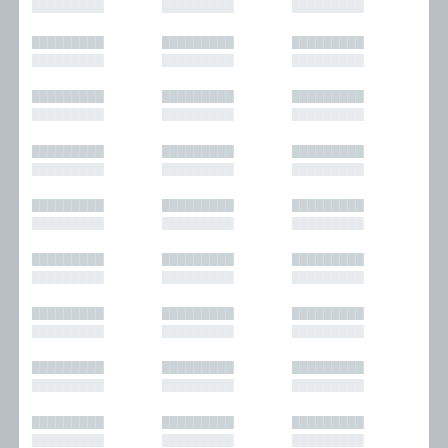
█████████
█████████
█████████
█████████
█████████
█████████
█████████
█████████
█████████
█████████
█████████
█████████
█████████
█████████
█████████
█████████
█████████
█████████
█████████
█████████
█████████
█████████
█████████
█████████
█████████
█████████
█████████
█████████
█████████
█████████
█████████
█████████
█████████
█████████
█████████
█████████
█████████
█████████
█████████
█████████
█████████
█████████
█████████
█████████
█████████
█████████
█████████
█████████
█████████
█████████
█████████