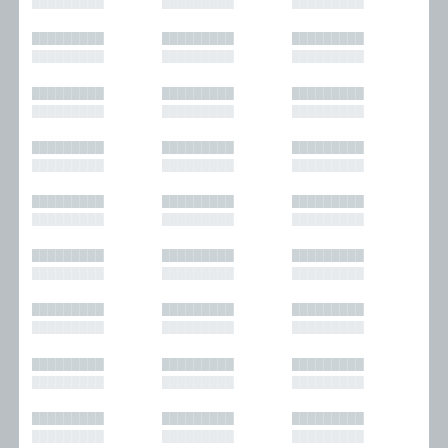
█████████
█████████
█████████
█████████
█████████
█████████
█████████
█████████
█████████
█████████
█████████
█████████
█████████
█████████
█████████
█████████
█████████
█████████
█████████
█████████
█████████
█████████
█████████
█████████
█████████
█████████
█████████
█████████
█████████
█████████
█████████
█████████
█████████
█████████
█████████
█████████
█████████
█████████
█████████
█████████
█████████
█████████
█████████
█████████
█████████
█████████
█████████
█████████
█████████
█████████
█████████