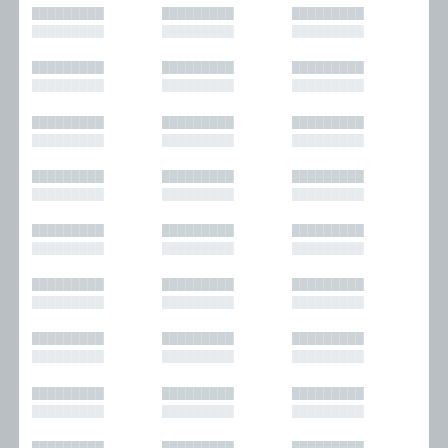
█████████
█████████
█████████
█████████
█████████
█████████
█████████
█████████
█████████
█████████
█████████
█████████
█████████
█████████
█████████
█████████
█████████
█████████
█████████
█████████
█████████
█████████
█████████
█████████
█████████
█████████
█████████
█████████
█████████
█████████
█████████
█████████
█████████
█████████
█████████
█████████
█████████
█████████
█████████
█████████
█████████
█████████
█████████
█████████
█████████
█████████
█████████
█████████
█████████
█████████
█████████