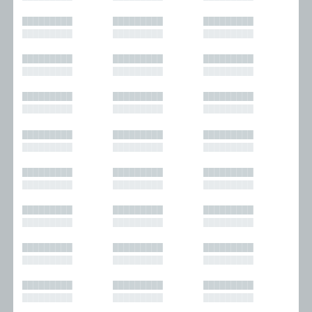
█████████
█████████
█████████
█████████
█████████
█████████
█████████
█████████
█████████
█████████
█████████
█████████
█████████
█████████
█████████
█████████
█████████
█████████
█████████
█████████
█████████
█████████
█████████
█████████
█████████
█████████
█████████
█████████
█████████
█████████
█████████
█████████
█████████
█████████
█████████
█████████
█████████
█████████
█████████
█████████
█████████
█████████
█████████
█████████
█████████
█████████
█████████
█████████