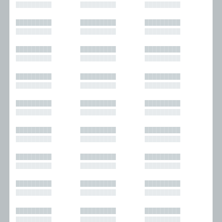
█████████
█████████
█████████
█████████
█████████
█████████
█████████
█████████
█████████
█████████
█████████
█████████
█████████
█████████
█████████
█████████
█████████
█████████
█████████
█████████
█████████
█████████
█████████
█████████
█████████
█████████
█████████
█████████
█████████
█████████
█████████
█████████
█████████
█████████
█████████
█████████
█████████
█████████
█████████
█████████
█████████
█████████
█████████
█████████
█████████
█████████
█████████
█████████
█████████
█████████
█████████