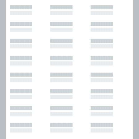
█████████
█████████
█████████
█████████
█████████
█████████
█████████
█████████
█████████
█████████
█████████
█████████
█████████
█████████
█████████
█████████
█████████
█████████
█████████
█████████
█████████
█████████
█████████
█████████
█████████
█████████
█████████
█████████
█████████
█████████
█████████
█████████
█████████
█████████
█████████
█████████
█████████
█████████
█████████
█████████
█████████
█████████
█████████
█████████
█████████
█████████
█████████
█████████