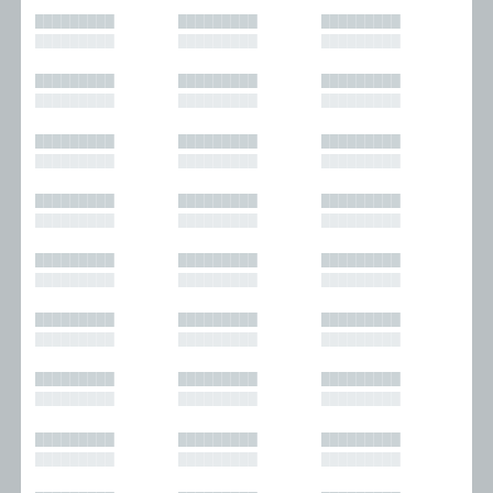
█████████
█████████
█████████
█████████
█████████
█████████
█████████
█████████
█████████
█████████
█████████
█████████
█████████
█████████
█████████
█████████
█████████
█████████
█████████
█████████
█████████
█████████
█████████
█████████
█████████
█████████
█████████
█████████
█████████
█████████
█████████
█████████
█████████
█████████
█████████
█████████
█████████
█████████
█████████
█████████
█████████
█████████
█████████
█████████
█████████
█████████
█████████
█████████