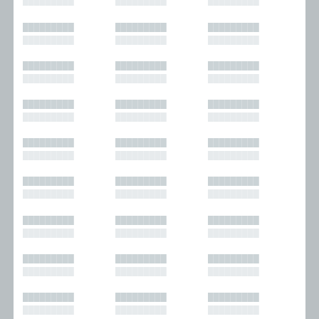
█████████
█████████
█████████
█████████
█████████
█████████
█████████
█████████
█████████
█████████
█████████
█████████
█████████
█████████
█████████
█████████
█████████
█████████
█████████
█████████
█████████
█████████
█████████
█████████
█████████
█████████
█████████
█████████
█████████
█████████
█████████
█████████
█████████
█████████
█████████
█████████
█████████
█████████
█████████
█████████
█████████
█████████
█████████
█████████
█████████
█████████
█████████
█████████
█████████
█████████
█████████