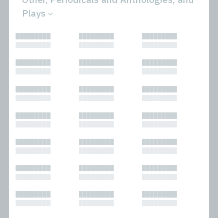
Plays
All
Novels
█████████
█████████
█████████
Bibliophilic
Other
█████████
█████████
█████████
Columns
Performances
Forewords
Periodicals and
█████████
█████████
█████████
Interviews
Anthologies
█████████
█████████
█████████
Journalism
Plays
Kasimir
Short Stories
█████████
█████████
█████████
Nonfiction
█████████
█████████
█████████
█████████
█████████
█████████
█████████
█████████
█████████
█████████
█████████
█████████
█████████
█████████
█████████
█████████
█████████
█████████
█████████
█████████
█████████
█████████
█████████
█████████
█████████
█████████
█████████