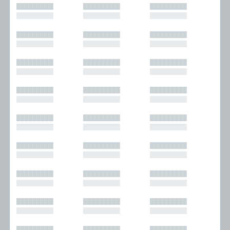
█████████
█████████
█████████
█████████
█████████
█████████
█████████
█████████
█████████
█████████
█████████
█████████
█████████
█████████
█████████
█████████
█████████
█████████
█████████
█████████
█████████
█████████
█████████
█████████
█████████
█████████
█████████
█████████
█████████
█████████
█████████
█████████
█████████
█████████
█████████
█████████
█████████
█████████
█████████
█████████
█████████
█████████
█████████
█████████
█████████
█████████
█████████
█████████
█████████
█████████
█████████