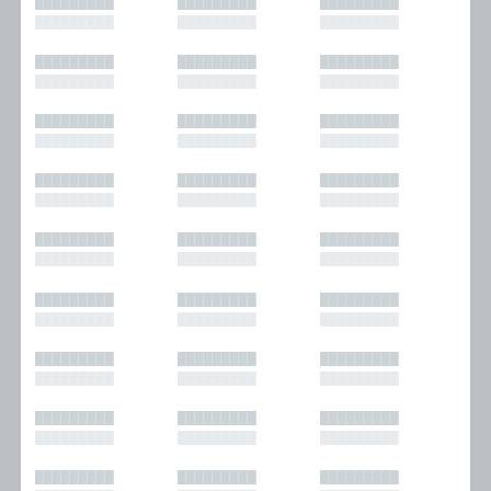
█████████
█████████
█████████
█████████
█████████
█████████
█████████
█████████
█████████
█████████
█████████
█████████
█████████
█████████
█████████
█████████
█████████
█████████
█████████
█████████
█████████
█████████
█████████
█████████
█████████
█████████
█████████
█████████
█████████
█████████
█████████
█████████
█████████
█████████
█████████
█████████
█████████
█████████
█████████
█████████
█████████
█████████
█████████
█████████
█████████
█████████
█████████
█████████
█████████
█████████
█████████