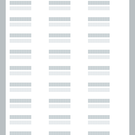
█████████
█████████
█████████
█████████
█████████
█████████
█████████
█████████
█████████
█████████
█████████
█████████
█████████
█████████
█████████
█████████
█████████
█████████
█████████
█████████
█████████
█████████
█████████
█████████
█████████
█████████
█████████
█████████
█████████
█████████
█████████
█████████
█████████
█████████
█████████
█████████
█████████
█████████
█████████
█████████
█████████
█████████
█████████
█████████
█████████
█████████
█████████
█████████
█████████
█████████
█████████