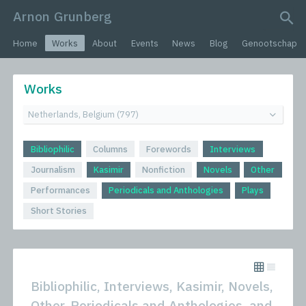
Arnon Grunberg
search query
Home
Works
About
Events
News
Blog
Genootschap
Works
Bibliophilic
Columns
Forewords
Interviews
Journalism
Kasimir
Nonfiction
Novels
Other
Performances
Periodicals and Anthologies
Plays
Short Stories
Bibliophilic, Interviews, Kasimir, Novels,
Other, Periodicals and Anthologies, and