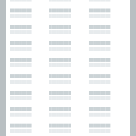
█████████
█████████
█████████
█████████
█████████
█████████
█████████
█████████
█████████
█████████
█████████
█████████
█████████
█████████
█████████
█████████
█████████
█████████
█████████
█████████
█████████
█████████
█████████
█████████
█████████
█████████
█████████
█████████
█████████
█████████
█████████
█████████
█████████
█████████
█████████
█████████
█████████
█████████
█████████
█████████
█████████
█████████
█████████
█████████
█████████
█████████
█████████
█████████