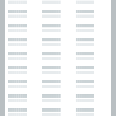
█████████
█████████
█████████
█████████
█████████
█████████
█████████
█████████
█████████
█████████
█████████
█████████
█████████
█████████
█████████
█████████
█████████
█████████
█████████
█████████
█████████
█████████
█████████
█████████
█████████
█████████
█████████
█████████
█████████
█████████
█████████
█████████
█████████
█████████
█████████
█████████
█████████
█████████
█████████
█████████
█████████
█████████
█████████
█████████
█████████
█████████
█████████
█████████
█████████
█████████
█████████