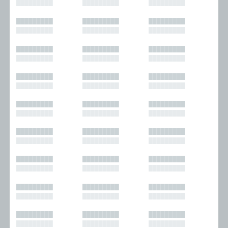
█████████
█████████
█████████
█████████
█████████
█████████
█████████
█████████
█████████
█████████
█████████
█████████
█████████
█████████
█████████
█████████
█████████
█████████
█████████
█████████
█████████
█████████
█████████
█████████
█████████
█████████
█████████
█████████
█████████
█████████
█████████
█████████
█████████
█████████
█████████
█████████
█████████
█████████
█████████
█████████
█████████
█████████
█████████
█████████
█████████
█████████
█████████
█████████
█████████
█████████
█████████