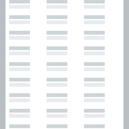
█████████
█████████
█████████
█████████
█████████
█████████
█████████
█████████
█████████
█████████
█████████
█████████
█████████
█████████
█████████
█████████
█████████
█████████
█████████
█████████
█████████
█████████
█████████
█████████
█████████
█████████
█████████
█████████
█████████
█████████
█████████
█████████
█████████
█████████
█████████
█████████
█████████
█████████
█████████
█████████
█████████
█████████
█████████
█████████
█████████
█████████
█████████
█████████
█████████
█████████
█████████