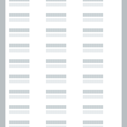
█████████
█████████
█████████
█████████
█████████
█████████
█████████
█████████
█████████
█████████
█████████
█████████
█████████
█████████
█████████
█████████
█████████
█████████
█████████
█████████
█████████
█████████
█████████
█████████
█████████
█████████
█████████
█████████
█████████
█████████
█████████
█████████
█████████
█████████
█████████
█████████
█████████
█████████
█████████
█████████
█████████
█████████
█████████
█████████
█████████
█████████
█████████
█████████