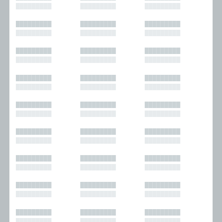
█████████
█████████
█████████
█████████
█████████
█████████
█████████
█████████
█████████
█████████
█████████
█████████
█████████
█████████
█████████
█████████
█████████
█████████
█████████
█████████
█████████
█████████
█████████
█████████
█████████
█████████
█████████
█████████
█████████
█████████
█████████
█████████
█████████
█████████
█████████
█████████
█████████
█████████
█████████
█████████
█████████
█████████
█████████
█████████
█████████
█████████
█████████
█████████
█████████
█████████
█████████