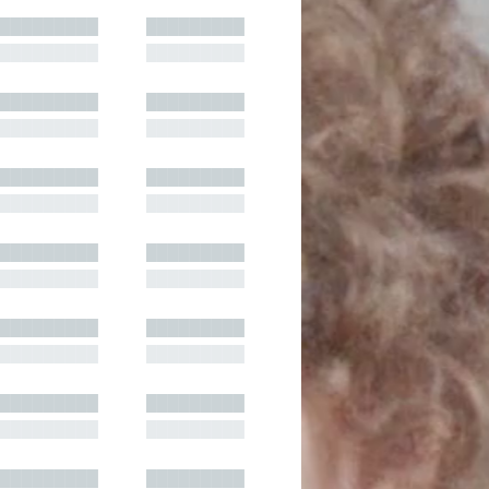
█████████
█████████
█████████
█████████
█████████
█████████
█████████
█████████
█████████
█████████
█████████
█████████
█████████
█████████
█████████
█████████
█████████
█████████
█████████
█████████
█████████
█████████
█████████
█████████
█████████
█████████