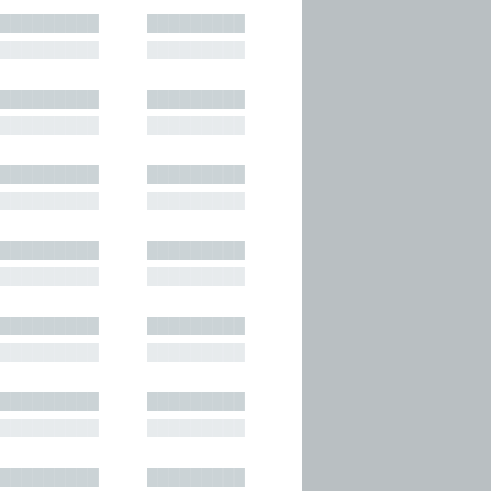
█████████
█████████
█████████
█████████
█████████
█████████
█████████
█████████
█████████
█████████
█████████
█████████
█████████
█████████
█████████
█████████
█████████
█████████
█████████
█████████
█████████
█████████
█████████
█████████
█████████
█████████