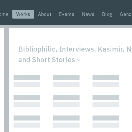
ome
Works
About
Events
News
Blog
Geno
Bibliophilic, Interviews, Kasimir, N
and Short Stories
All
Nonfic
█████████
█████████
█████████
Bibliophilic
Novel
█████████
█████████
█████████
Columns
Other
Forewords
Perfo
█████████
█████████
█████████
Interviews
Period
█████████
█████████
█████████
Journalism
Plays
Kasimir
Short 
█████████
█████████
█████████
█████████
█████████
█████████