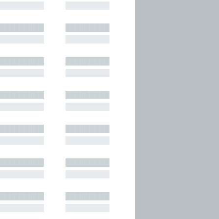
█████████
█████████
█████████
█████████
█████████
█████████
█████████
█████████
█████████
█████████
█████████
█████████
█████████
█████████
█████████
█████████
█████████
█████████
█████████
█████████
█████████
█████████
█████████
█████████
█████████
█████████