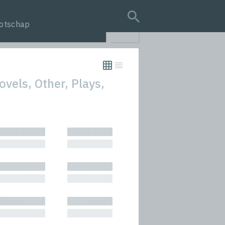
otschap
search query
ovels, Other, Plays,
tion
█████████
█████████
s
█████████
█████████
rmances
█████████
█████████
icals and Anthologies
█████████
█████████
Stories
█████████
█████████
█████████
█████████