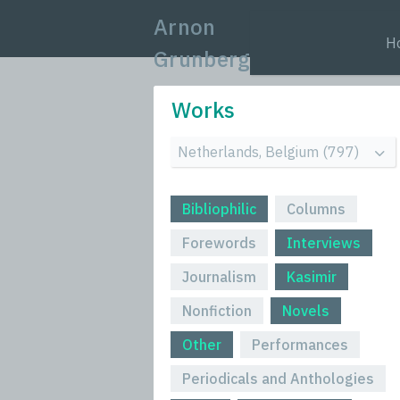
Arnon
H
Grunberg
Works
Bibliophilic
Columns
Forewords
Interviews
Journalism
Kasimir
Nonfiction
Novels
Other
Performances
Periodicals and Anthologies