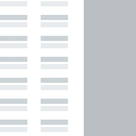
█████████
█████████
█████████
█████████
█████████
█████████
█████████
█████████
█████████
█████████
█████████
█████████
█████████
█████████
█████████
█████████
█████████
█████████
█████████
█████████
█████████
█████████
█████████
█████████
█████████
█████████