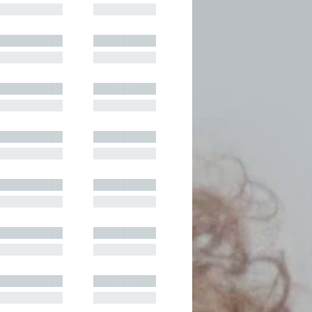
█████████
█████████
█████████
█████████
█████████
█████████
█████████
█████████
█████████
█████████
█████████
█████████
█████████
█████████
█████████
█████████
█████████
█████████
█████████
█████████
█████████
█████████
█████████
█████████
█████████
█████████