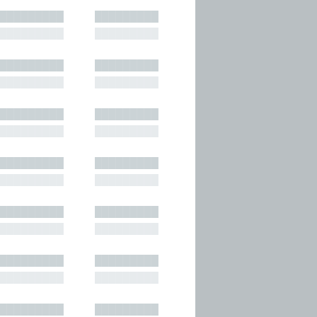
█████████
█████████
█████████
█████████
█████████
█████████
█████████
█████████
█████████
█████████
█████████
█████████
█████████
█████████
█████████
█████████
█████████
█████████
█████████
█████████
█████████
█████████
█████████
█████████
█████████
█████████