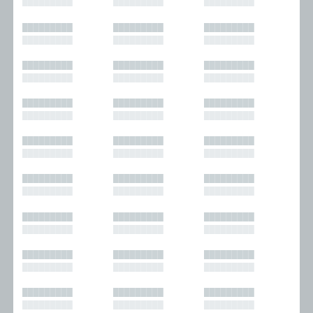
█████████
█████████
█████████
█████████
█████████
█████████
█████████
█████████
█████████
█████████
█████████
█████████
█████████
█████████
█████████
█████████
█████████
█████████
█████████
█████████
█████████
█████████
█████████
█████████
█████████
█████████
█████████
█████████
█████████
█████████
█████████
█████████
█████████
█████████
█████████
█████████
█████████
█████████
█████████
█████████
█████████
█████████
█████████
█████████
█████████
█████████
█████████
█████████
█████████
█████████
█████████