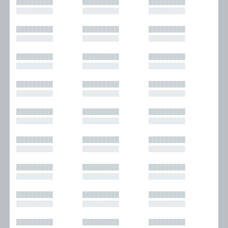
█████████
█████████
█████████
█████████
█████████
█████████
█████████
█████████
█████████
█████████
█████████
█████████
█████████
█████████
█████████
█████████
█████████
█████████
█████████
█████████
█████████
█████████
█████████
█████████
█████████
█████████
█████████
█████████
█████████
█████████
█████████
█████████
█████████
█████████
█████████
█████████
█████████
█████████
█████████
█████████
█████████
█████████
█████████
█████████
█████████
█████████
█████████
█████████
█████████
█████████
█████████