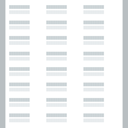
█████████
█████████
█████████
█████████
█████████
█████████
█████████
█████████
█████████
█████████
█████████
█████████
█████████
█████████
█████████
█████████
█████████
█████████
█████████
█████████
█████████
█████████
█████████
█████████
█████████
█████████
█████████
█████████
█████████
█████████
█████████
█████████
█████████
█████████
█████████
█████████
█████████
█████████
█████████
█████████
█████████
█████████
█████████
█████████
█████████
█████████
█████████
█████████