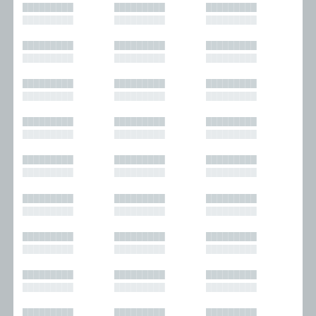
█████████
█████████
█████████
█████████
█████████
█████████
█████████
█████████
█████████
█████████
█████████
█████████
█████████
█████████
█████████
█████████
█████████
█████████
█████████
█████████
█████████
█████████
█████████
█████████
█████████
█████████
█████████
█████████
█████████
█████████
█████████
█████████
█████████
█████████
█████████
█████████
█████████
█████████
█████████
█████████
█████████
█████████
█████████
█████████
█████████
█████████
█████████
█████████
█████████
█████████
█████████