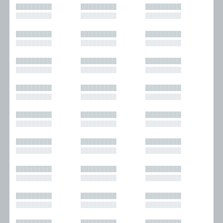
█████████
█████████
█████████
█████████
█████████
█████████
█████████
█████████
█████████
█████████
█████████
█████████
█████████
█████████
█████████
█████████
█████████
█████████
█████████
█████████
█████████
█████████
█████████
█████████
█████████
█████████
█████████
█████████
█████████
█████████
█████████
█████████
█████████
█████████
█████████
█████████
█████████
█████████
█████████
█████████
█████████
█████████
█████████
█████████
█████████
█████████
█████████
█████████
█████████
█████████
█████████