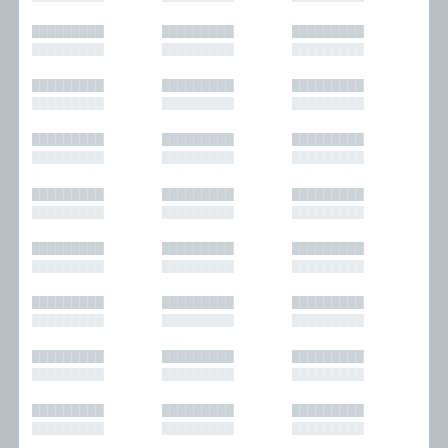
█████████
█████████
█████████
█████████
█████████
█████████
█████████
█████████
█████████
█████████
█████████
█████████
█████████
█████████
█████████
█████████
█████████
█████████
█████████
█████████
█████████
█████████
█████████
█████████
█████████
█████████
█████████
█████████
█████████
█████████
█████████
█████████
█████████
█████████
█████████
█████████
█████████
█████████
█████████
█████████
█████████
█████████
█████████
█████████
█████████
█████████
█████████
█████████