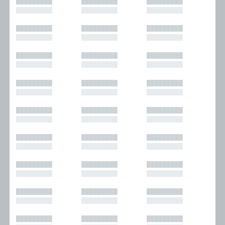
█████████
█████████
█████████
█████████
█████████
█████████
█████████
█████████
█████████
█████████
█████████
█████████
█████████
█████████
█████████
█████████
█████████
█████████
█████████
█████████
█████████
█████████
█████████
█████████
█████████
█████████
█████████
█████████
█████████
█████████
█████████
█████████
█████████
█████████
█████████
█████████
█████████
█████████
█████████
█████████
█████████
█████████
█████████
█████████
█████████
█████████
█████████
█████████
█████████
█████████
█████████