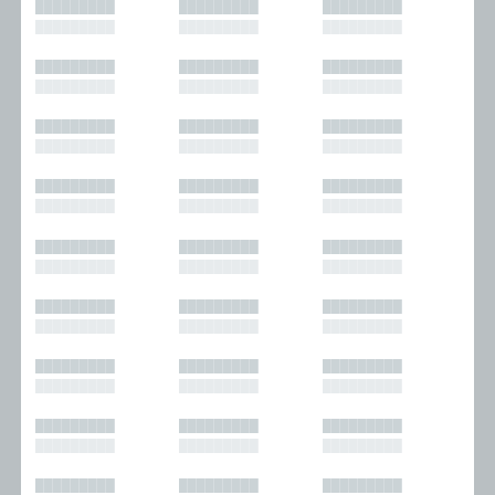
█████████
█████████
█████████
█████████
█████████
█████████
█████████
█████████
█████████
█████████
█████████
█████████
█████████
█████████
█████████
█████████
█████████
█████████
█████████
█████████
█████████
█████████
█████████
█████████
█████████
█████████
█████████
█████████
█████████
█████████
█████████
█████████
█████████
█████████
█████████
█████████
█████████
█████████
█████████
█████████
█████████
█████████
█████████
█████████
█████████
█████████
█████████
█████████
█████████
█████████
█████████