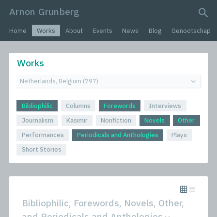
Arnon Grunberg
search query
Home
Works
About
Events
News
Blog
Genootschap
Works
Bibliophilic
Columns
Forewords
Interviews
Journalism
Kasimir
Nonfiction
Novels
Other
Performances
Periodicals and Anthologies
Plays
Short Stories
Bibliophilic, Forewords, Novels, Other,
and Periodicals and Anthologies