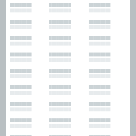
█████████
█████████
█████████
█████████
█████████
█████████
█████████
█████████
█████████
█████████
█████████
█████████
█████████
█████████
█████████
█████████
█████████
█████████
█████████
█████████
█████████
█████████
█████████
█████████
█████████
█████████
█████████
█████████
█████████
█████████
█████████
█████████
█████████
█████████
█████████
█████████
█████████
█████████
█████████
█████████
█████████
█████████
█████████
█████████
█████████
█████████
█████████
█████████