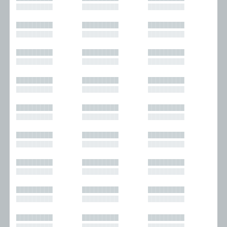
█████████
█████████
█████████
█████████
█████████
█████████
█████████
█████████
█████████
█████████
█████████
█████████
█████████
█████████
█████████
█████████
█████████
█████████
█████████
█████████
█████████
█████████
█████████
█████████
█████████
█████████
█████████
█████████
█████████
█████████
█████████
█████████
█████████
█████████
█████████
█████████
█████████
█████████
█████████
█████████
█████████
█████████
█████████
█████████
█████████
█████████
█████████
█████████
█████████
█████████
█████████