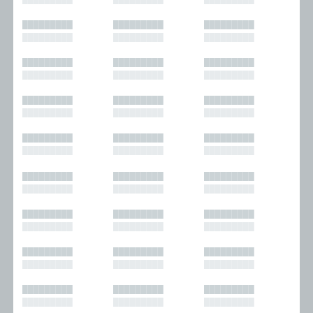
█████████
█████████
█████████
█████████
█████████
█████████
█████████
█████████
█████████
█████████
█████████
█████████
█████████
█████████
█████████
█████████
█████████
█████████
█████████
█████████
█████████
█████████
█████████
█████████
█████████
█████████
█████████
█████████
█████████
█████████
█████████
█████████
█████████
█████████
█████████
█████████
█████████
█████████
█████████
█████████
█████████
█████████
█████████
█████████
█████████
█████████
█████████
█████████