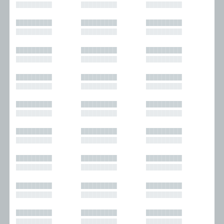
█████████
█████████
█████████
█████████
█████████
█████████
█████████
█████████
█████████
█████████
█████████
█████████
█████████
█████████
█████████
█████████
█████████
█████████
█████████
█████████
█████████
█████████
█████████
█████████
█████████
█████████
█████████
█████████
█████████
█████████
█████████
█████████
█████████
█████████
█████████
█████████
█████████
█████████
█████████
█████████
█████████
█████████
█████████
█████████
█████████
█████████
█████████
█████████
█████████
█████████
█████████