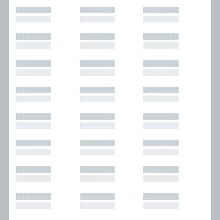
█████████
█████████
█████████
█████████
█████████
█████████
█████████
█████████
█████████
█████████
█████████
█████████
█████████
█████████
█████████
█████████
█████████
█████████
█████████
█████████
█████████
█████████
█████████
█████████
█████████
█████████
█████████
█████████
█████████
█████████
█████████
█████████
█████████
█████████
█████████
█████████
█████████
█████████
█████████
█████████
█████████
█████████
█████████
█████████
█████████
█████████
█████████
█████████