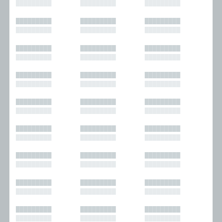
█████████
█████████
█████████
█████████
█████████
█████████
█████████
█████████
█████████
█████████
█████████
█████████
█████████
█████████
█████████
█████████
█████████
█████████
█████████
█████████
█████████
█████████
█████████
█████████
█████████
█████████
█████████
█████████
█████████
█████████
█████████
█████████
█████████
█████████
█████████
█████████
█████████
█████████
█████████
█████████
█████████
█████████
█████████
█████████
█████████
█████████
█████████
█████████
█████████
█████████
█████████