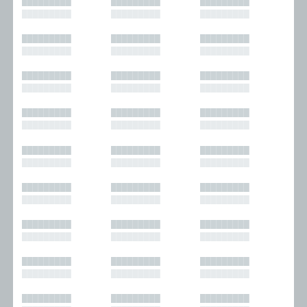
█████████
█████████
█████████
█████████
█████████
█████████
█████████
█████████
█████████
█████████
█████████
█████████
█████████
█████████
█████████
█████████
█████████
█████████
█████████
█████████
█████████
█████████
█████████
█████████
█████████
█████████
█████████
█████████
█████████
█████████
█████████
█████████
█████████
█████████
█████████
█████████
█████████
█████████
█████████
█████████
█████████
█████████
█████████
█████████
█████████
█████████
█████████
█████████
█████████
█████████
█████████