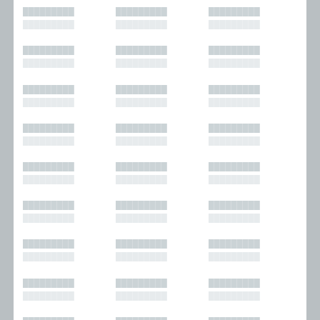
█████████
█████████
█████████
█████████
█████████
█████████
█████████
█████████
█████████
█████████
█████████
█████████
█████████
█████████
█████████
█████████
█████████
█████████
█████████
█████████
█████████
█████████
█████████
█████████
█████████
█████████
█████████
█████████
█████████
█████████
█████████
█████████
█████████
█████████
█████████
█████████
█████████
█████████
█████████
█████████
█████████
█████████
█████████
█████████
█████████
█████████
█████████
█████████