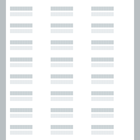
█████████
█████████
█████████
█████████
█████████
█████████
█████████
█████████
█████████
█████████
█████████
█████████
█████████
█████████
█████████
█████████
█████████
█████████
█████████
█████████
█████████
█████████
█████████
█████████
█████████
█████████
█████████
█████████
█████████
█████████
█████████
█████████
█████████
█████████
█████████
█████████
█████████
█████████
█████████
█████████
█████████
█████████
█████████
█████████
█████████
█████████
█████████
█████████