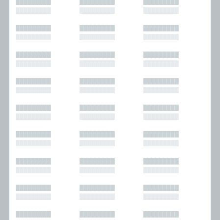
█████████
█████████
█████████
█████████
█████████
█████████
█████████
█████████
█████████
█████████
█████████
█████████
█████████
█████████
█████████
█████████
█████████
█████████
█████████
█████████
█████████
█████████
█████████
█████████
█████████
█████████
█████████
█████████
█████████
█████████
█████████
█████████
█████████
█████████
█████████
█████████
█████████
█████████
█████████
█████████
█████████
█████████
█████████
█████████
█████████
█████████
█████████
█████████
█████████
█████████
█████████