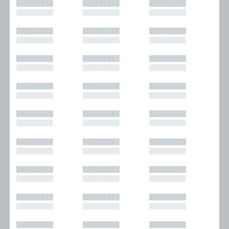
█████████
█████████
█████████
█████████
█████████
█████████
█████████
█████████
█████████
█████████
█████████
█████████
█████████
█████████
█████████
█████████
█████████
█████████
█████████
█████████
█████████
█████████
█████████
█████████
█████████
█████████
█████████
█████████
█████████
█████████
█████████
█████████
█████████
█████████
█████████
█████████
█████████
█████████
█████████
█████████
█████████
█████████
█████████
█████████
█████████
█████████
█████████
█████████
█████████
█████████
█████████