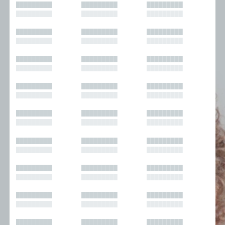
█████████
█████████
█████████
█████████
█████████
█████████
█████████
█████████
█████████
█████████
█████████
█████████
█████████
█████████
█████████
█████████
█████████
█████████
█████████
█████████
█████████
█████████
█████████
█████████
█████████
█████████
█████████
█████████
█████████
█████████
█████████
█████████
█████████
█████████
█████████
█████████
█████████
█████████
█████████
█████████
█████████
█████████
█████████
█████████
█████████
█████████
█████████
█████████
█████████
█████████
█████████