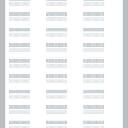
█████████
█████████
█████████
█████████
█████████
█████████
█████████
█████████
█████████
█████████
█████████
█████████
█████████
█████████
█████████
█████████
█████████
█████████
█████████
█████████
█████████
█████████
█████████
█████████
█████████
█████████
█████████
█████████
█████████
█████████
█████████
█████████
█████████
█████████
█████████
█████████
█████████
█████████
█████████
█████████
█████████
█████████
█████████
█████████
█████████
█████████
█████████
█████████
█████████
█████████
█████████