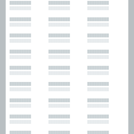
█████████
█████████
█████████
█████████
█████████
█████████
█████████
█████████
█████████
█████████
█████████
█████████
█████████
█████████
█████████
█████████
█████████
█████████
█████████
█████████
█████████
█████████
█████████
█████████
█████████
█████████
█████████
█████████
█████████
█████████
█████████
█████████
█████████
█████████
█████████
█████████
█████████
█████████
█████████
█████████
█████████
█████████
█████████
█████████
█████████
█████████
█████████
█████████
█████████
█████████
█████████