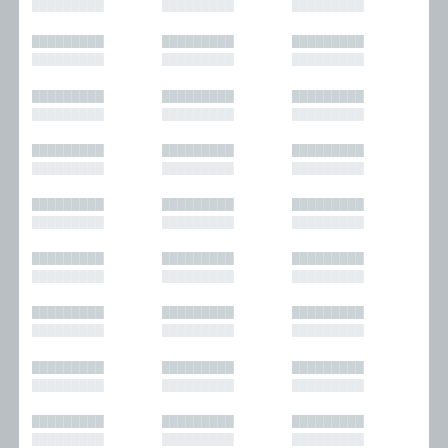
█████████
█████████
█████████
█████████
█████████
█████████
█████████
█████████
█████████
█████████
█████████
█████████
█████████
█████████
█████████
█████████
█████████
█████████
█████████
█████████
█████████
█████████
█████████
█████████
█████████
█████████
█████████
█████████
█████████
█████████
█████████
█████████
█████████
█████████
█████████
█████████
█████████
█████████
█████████
█████████
█████████
█████████
█████████
█████████
█████████
█████████
█████████
█████████
█████████
█████████
█████████