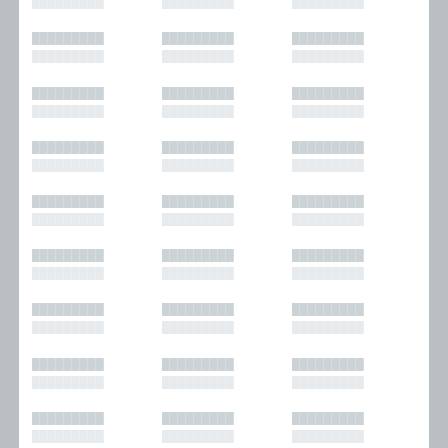
█████████
█████████
█████████
█████████
█████████
█████████
█████████
█████████
█████████
█████████
█████████
█████████
█████████
█████████
█████████
█████████
█████████
█████████
█████████
█████████
█████████
█████████
█████████
█████████
█████████
█████████
█████████
█████████
█████████
█████████
█████████
█████████
█████████
█████████
█████████
█████████
█████████
█████████
█████████
█████████
█████████
█████████
█████████
█████████
█████████
█████████
█████████
█████████
█████████
█████████
█████████