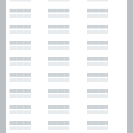
█████████
█████████
█████████
█████████
█████████
█████████
█████████
█████████
█████████
█████████
█████████
█████████
█████████
█████████
█████████
█████████
█████████
█████████
█████████
█████████
█████████
█████████
█████████
█████████
█████████
█████████
█████████
█████████
█████████
█████████
█████████
█████████
█████████
█████████
█████████
█████████
█████████
█████████
█████████
█████████
█████████
█████████
█████████
█████████
█████████
█████████
█████████
█████████