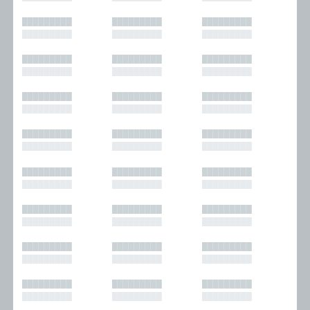
█████████
█████████
█████████
█████████
█████████
█████████
█████████
█████████
█████████
█████████
█████████
█████████
█████████
█████████
█████████
█████████
█████████
█████████
█████████
█████████
█████████
█████████
█████████
█████████
█████████
█████████
█████████
█████████
█████████
█████████
█████████
█████████
█████████
█████████
█████████
█████████
█████████
█████████
█████████
█████████
█████████
█████████
█████████
█████████
█████████
█████████
█████████
█████████