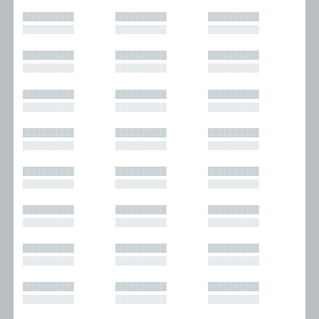
█████████
█████████
█████████
█████████
█████████
█████████
█████████
█████████
█████████
█████████
█████████
█████████
█████████
█████████
█████████
█████████
█████████
█████████
█████████
█████████
█████████
█████████
█████████
█████████
█████████
█████████
█████████
█████████
█████████
█████████
█████████
█████████
█████████
█████████
█████████
█████████
█████████
█████████
█████████
█████████
█████████
█████████
█████████
█████████
█████████
█████████
█████████
█████████