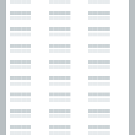
█████████
█████████
█████████
█████████
█████████
█████████
█████████
█████████
█████████
█████████
█████████
█████████
█████████
█████████
█████████
█████████
█████████
█████████
█████████
█████████
█████████
█████████
█████████
█████████
█████████
█████████
█████████
█████████
█████████
█████████
█████████
█████████
█████████
█████████
█████████
█████████
█████████
█████████
█████████
█████████
█████████
█████████
█████████
█████████
█████████
█████████
█████████
█████████
█████████
█████████
█████████