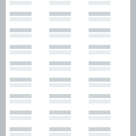
█████████
█████████
█████████
█████████
█████████
█████████
█████████
█████████
█████████
█████████
█████████
█████████
█████████
█████████
█████████
█████████
█████████
█████████
█████████
█████████
█████████
█████████
█████████
█████████
█████████
█████████
█████████
█████████
█████████
█████████
█████████
█████████
█████████
█████████
█████████
█████████
█████████
█████████
█████████
█████████
█████████
█████████
█████████
█████████
█████████
█████████
█████████
█████████
█████████
█████████
█████████