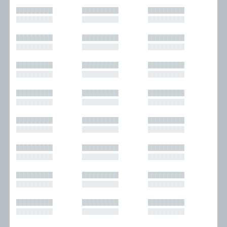
█████████
█████████
█████████
█████████
█████████
█████████
█████████
█████████
█████████
█████████
█████████
█████████
█████████
█████████
█████████
█████████
█████████
█████████
█████████
█████████
█████████
█████████
█████████
█████████
█████████
█████████
█████████
█████████
█████████
█████████
█████████
█████████
█████████
█████████
█████████
█████████
█████████
█████████
█████████
█████████
█████████
█████████
█████████
█████████
█████████
█████████
█████████
█████████