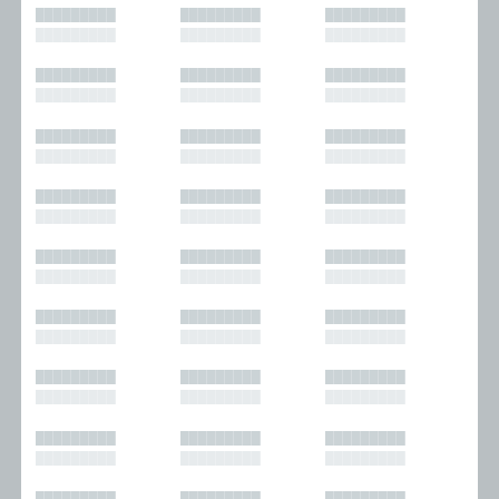
█████████
█████████
█████████
█████████
█████████
█████████
█████████
█████████
█████████
█████████
█████████
█████████
█████████
█████████
█████████
█████████
█████████
█████████
█████████
█████████
█████████
█████████
█████████
█████████
█████████
█████████
█████████
█████████
█████████
█████████
█████████
█████████
█████████
█████████
█████████
█████████
█████████
█████████
█████████
█████████
█████████
█████████
█████████
█████████
█████████
█████████
█████████
█████████
█████████
█████████
█████████