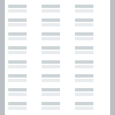
█████████
█████████
█████████
█████████
█████████
█████████
█████████
█████████
█████████
█████████
█████████
█████████
█████████
█████████
█████████
█████████
█████████
█████████
█████████
█████████
█████████
█████████
█████████
█████████
█████████
█████████
█████████
█████████
█████████
█████████
█████████
█████████
█████████
█████████
█████████
█████████
█████████
█████████
█████████
█████████
█████████
█████████
█████████
█████████
█████████
█████████
█████████
█████████