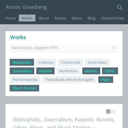
Arnon Grunberg
search query
Home
Works
About
Events
News
Blog
Genootschap
Works
Bibliophilic
Columns
Forewords
Interviews
Journalism
Kasimir
Nonfiction
Novels
Other
Performances
Periodicals and Anthologies
Plays
Short Stories
Bibliophilic, Journalism, Kasimir, Novels,
Other, Plays, and Short Stories