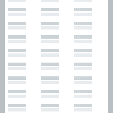
█████████
█████████
█████████
█████████
█████████
█████████
█████████
█████████
█████████
█████████
█████████
█████████
█████████
█████████
█████████
█████████
█████████
█████████
█████████
█████████
█████████
█████████
█████████
█████████
█████████
█████████
█████████
█████████
█████████
█████████
█████████
█████████
█████████
█████████
█████████
█████████
█████████
█████████
█████████
█████████
█████████
█████████
█████████
█████████
█████████
█████████
█████████
█████████
█████████
█████████
█████████