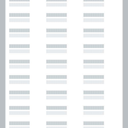
█████████
█████████
█████████
█████████
█████████
█████████
█████████
█████████
█████████
█████████
█████████
█████████
█████████
█████████
█████████
█████████
█████████
█████████
█████████
█████████
█████████
█████████
█████████
█████████
█████████
█████████
█████████
█████████
█████████
█████████
█████████
█████████
█████████
█████████
█████████
█████████
█████████
█████████
█████████
█████████
█████████
█████████
█████████
█████████
█████████
█████████
█████████
█████████