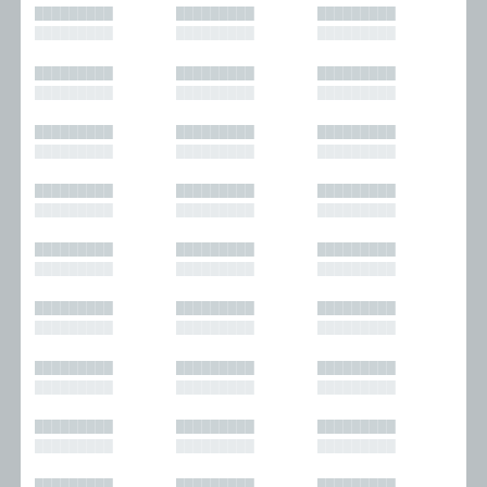
█████████
█████████
█████████
█████████
█████████
█████████
█████████
█████████
█████████
█████████
█████████
█████████
█████████
█████████
█████████
█████████
█████████
█████████
█████████
█████████
█████████
█████████
█████████
█████████
█████████
█████████
█████████
█████████
█████████
█████████
█████████
█████████
█████████
█████████
█████████
█████████
█████████
█████████
█████████
█████████
█████████
█████████
█████████
█████████
█████████
█████████
█████████
█████████
█████████
█████████
█████████