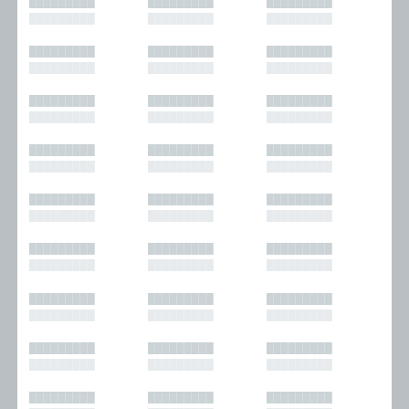
█████████
█████████
█████████
█████████
█████████
█████████
█████████
█████████
█████████
█████████
█████████
█████████
█████████
█████████
█████████
█████████
█████████
█████████
█████████
█████████
█████████
█████████
█████████
█████████
█████████
█████████
█████████
█████████
█████████
█████████
█████████
█████████
█████████
█████████
█████████
█████████
█████████
█████████
█████████
█████████
█████████
█████████
█████████
█████████
█████████
█████████
█████████
█████████
█████████
█████████
█████████