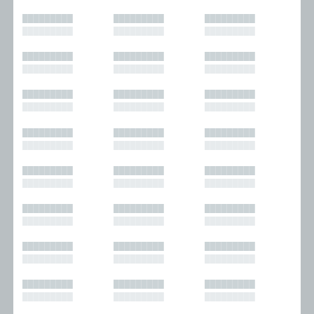
█████████
█████████
█████████
█████████
█████████
█████████
█████████
█████████
█████████
█████████
█████████
█████████
█████████
█████████
█████████
█████████
█████████
█████████
█████████
█████████
█████████
█████████
█████████
█████████
█████████
█████████
█████████
█████████
█████████
█████████
█████████
█████████
█████████
█████████
█████████
█████████
█████████
█████████
█████████
█████████
█████████
█████████
█████████
█████████
█████████
█████████
█████████
█████████