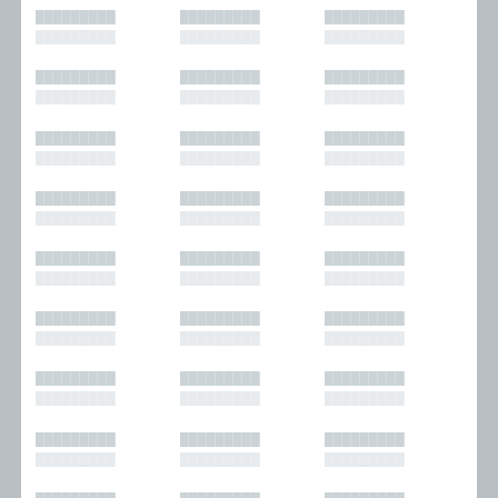
█████████
█████████
█████████
█████████
█████████
█████████
█████████
█████████
█████████
█████████
█████████
█████████
█████████
█████████
█████████
█████████
█████████
█████████
█████████
█████████
█████████
█████████
█████████
█████████
█████████
█████████
█████████
█████████
█████████
█████████
█████████
█████████
█████████
█████████
█████████
█████████
█████████
█████████
█████████
█████████
█████████
█████████
█████████
█████████
█████████
█████████
█████████
█████████