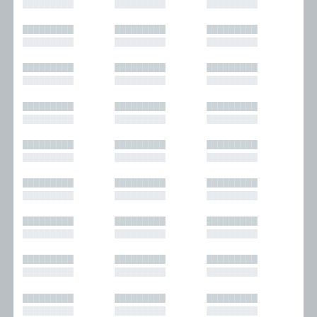
█████████
█████████
█████████
█████████
█████████
█████████
█████████
█████████
█████████
█████████
█████████
█████████
█████████
█████████
█████████
█████████
█████████
█████████
█████████
█████████
█████████
█████████
█████████
█████████
█████████
█████████
█████████
█████████
█████████
█████████
█████████
█████████
█████████
█████████
█████████
█████████
█████████
█████████
█████████
█████████
█████████
█████████
█████████
█████████
█████████
█████████
█████████
█████████
█████████
█████████
█████████