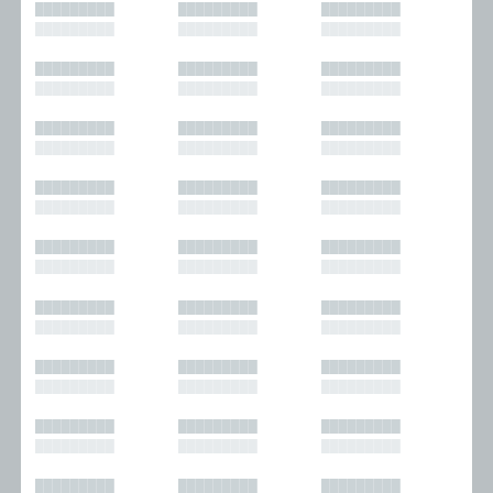
█████████
█████████
█████████
█████████
█████████
█████████
█████████
█████████
█████████
█████████
█████████
█████████
█████████
█████████
█████████
█████████
█████████
█████████
█████████
█████████
█████████
█████████
█████████
█████████
█████████
█████████
█████████
█████████
█████████
█████████
█████████
█████████
█████████
█████████
█████████
█████████
█████████
█████████
█████████
█████████
█████████
█████████
█████████
█████████
█████████
█████████
█████████
█████████
█████████
█████████
█████████