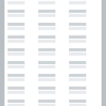
█████████
█████████
█████████
█████████
█████████
█████████
█████████
█████████
█████████
█████████
█████████
█████████
█████████
█████████
█████████
█████████
█████████
█████████
█████████
█████████
█████████
█████████
█████████
█████████
█████████
█████████
█████████
█████████
█████████
█████████
█████████
█████████
█████████
█████████
█████████
█████████
█████████
█████████
█████████
█████████
█████████
█████████
█████████
█████████
█████████
█████████
█████████
█████████
█████████
█████████
█████████