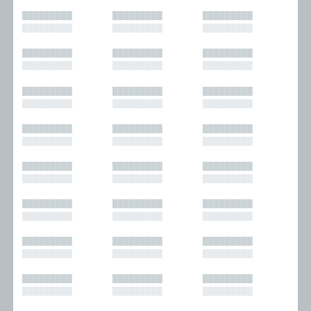
█████████
█████████
█████████
█████████
█████████
█████████
█████████
█████████
█████████
█████████
█████████
█████████
█████████
█████████
█████████
█████████
█████████
█████████
█████████
█████████
█████████
█████████
█████████
█████████
█████████
█████████
█████████
█████████
█████████
█████████
█████████
█████████
█████████
█████████
█████████
█████████
█████████
█████████
█████████
█████████
█████████
█████████
█████████
█████████
█████████
█████████
█████████
█████████