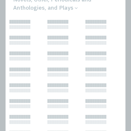
Anthologies, and Plays
All
Novels
█████████
█████████
█████████
Bibliophilic
Other
█████████
█████████
█████████
Columns
Performances
Forewords
Periodicals and
█████████
█████████
█████████
Interviews
Anthologies
█████████
█████████
█████████
Journalism
Plays
Kasimir
Short Stories
█████████
█████████
█████████
Nonfiction
█████████
█████████
█████████
█████████
█████████
█████████
█████████
█████████
█████████
█████████
█████████
█████████
█████████
█████████
█████████
█████████
█████████
█████████
█████████
█████████
█████████
█████████
█████████
█████████
█████████
█████████
█████████