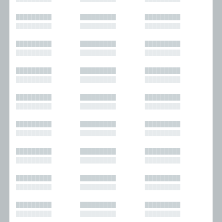
█████████
█████████
█████████
█████████
█████████
█████████
█████████
█████████
█████████
█████████
█████████
█████████
█████████
█████████
█████████
█████████
█████████
█████████
█████████
█████████
█████████
█████████
█████████
█████████
█████████
█████████
█████████
█████████
█████████
█████████
█████████
█████████
█████████
█████████
█████████
█████████
█████████
█████████
█████████
█████████
█████████
█████████
█████████
█████████
█████████
█████████
█████████
█████████