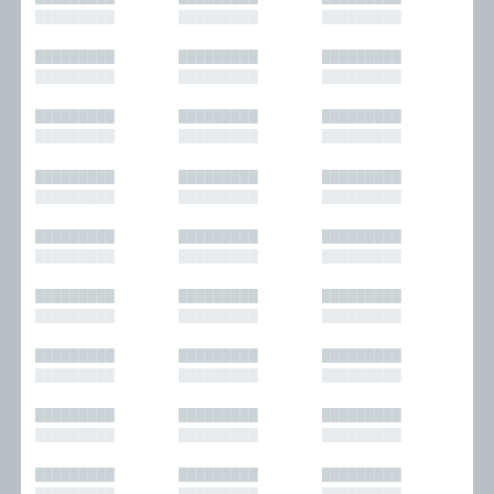
█████████
█████████
█████████
█████████
█████████
█████████
█████████
█████████
█████████
█████████
█████████
█████████
█████████
█████████
█████████
█████████
█████████
█████████
█████████
█████████
█████████
█████████
█████████
█████████
█████████
█████████
█████████
█████████
█████████
█████████
█████████
█████████
█████████
█████████
█████████
█████████
█████████
█████████
█████████
█████████
█████████
█████████
█████████
█████████
█████████
█████████
█████████
█████████