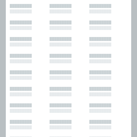
█████████
█████████
█████████
█████████
█████████
█████████
█████████
█████████
█████████
█████████
█████████
█████████
█████████
█████████
█████████
█████████
█████████
█████████
█████████
█████████
█████████
█████████
█████████
█████████
█████████
█████████
█████████
█████████
█████████
█████████
█████████
█████████
█████████
█████████
█████████
█████████
█████████
█████████
█████████
█████████
█████████
█████████
█████████
█████████
█████████
█████████
█████████
█████████