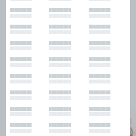
█████████
█████████
█████████
█████████
█████████
█████████
█████████
█████████
█████████
█████████
█████████
█████████
█████████
█████████
█████████
█████████
█████████
█████████
█████████
█████████
█████████
█████████
█████████
█████████
█████████
█████████
█████████
█████████
█████████
█████████
█████████
█████████
█████████
█████████
█████████
█████████
█████████
█████████
█████████
█████████
█████████
█████████
█████████
█████████
█████████
█████████
█████████
█████████