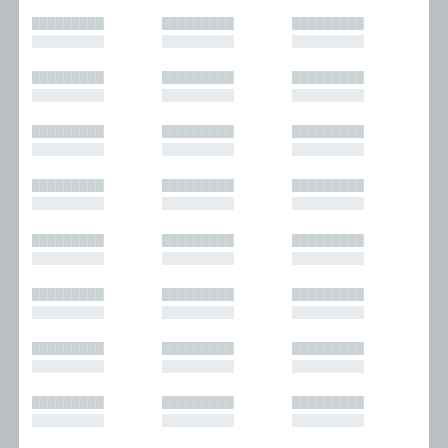
█████████
█████████
█████████
█████████
█████████
█████████
█████████
█████████
█████████
█████████
█████████
█████████
█████████
█████████
█████████
█████████
█████████
█████████
█████████
█████████
█████████
█████████
█████████
█████████
█████████
█████████
█████████
█████████
█████████
█████████
█████████
█████████
█████████
█████████
█████████
█████████
█████████
█████████
█████████
█████████
█████████
█████████
█████████
█████████
█████████
█████████
█████████
█████████