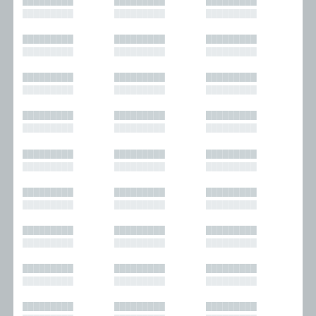
█████████
█████████
█████████
█████████
█████████
█████████
█████████
█████████
█████████
█████████
█████████
█████████
█████████
█████████
█████████
█████████
█████████
█████████
█████████
█████████
█████████
█████████
█████████
█████████
█████████
█████████
█████████
█████████
█████████
█████████
█████████
█████████
█████████
█████████
█████████
█████████
█████████
█████████
█████████
█████████
█████████
█████████
█████████
█████████
█████████
█████████
█████████
█████████
█████████
█████████
█████████