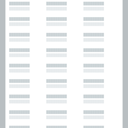
█████████
█████████
█████████
█████████
█████████
█████████
█████████
█████████
█████████
█████████
█████████
█████████
█████████
█████████
█████████
█████████
█████████
█████████
█████████
█████████
█████████
█████████
█████████
█████████
█████████
█████████
█████████
█████████
█████████
█████████
█████████
█████████
█████████
█████████
█████████
█████████
█████████
█████████
█████████
█████████
█████████
█████████
█████████
█████████
█████████
█████████
█████████
█████████
█████████
█████████
█████████