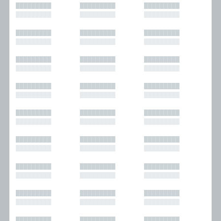
█████████
█████████
█████████
█████████
█████████
█████████
█████████
█████████
█████████
█████████
█████████
█████████
█████████
█████████
█████████
█████████
█████████
█████████
█████████
█████████
█████████
█████████
█████████
█████████
█████████
█████████
█████████
█████████
█████████
█████████
█████████
█████████
█████████
█████████
█████████
█████████
█████████
█████████
█████████
█████████
█████████
█████████
█████████
█████████
█████████
█████████
█████████
█████████
█████████
█████████
█████████