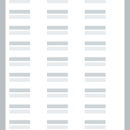
█████████
█████████
█████████
█████████
█████████
█████████
█████████
█████████
█████████
█████████
█████████
█████████
█████████
█████████
█████████
█████████
█████████
█████████
█████████
█████████
█████████
█████████
█████████
█████████
█████████
█████████
█████████
█████████
█████████
█████████
█████████
█████████
█████████
█████████
█████████
█████████
█████████
█████████
█████████
█████████
█████████
█████████
█████████
█████████
█████████
█████████
█████████
█████████
█████████
█████████
█████████