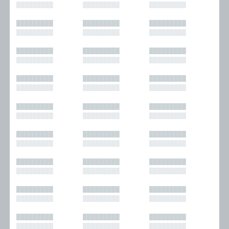
█████████
█████████
█████████
█████████
█████████
█████████
█████████
█████████
█████████
█████████
█████████
█████████
█████████
█████████
█████████
█████████
█████████
█████████
█████████
█████████
█████████
█████████
█████████
█████████
█████████
█████████
█████████
█████████
█████████
█████████
█████████
█████████
█████████
█████████
█████████
█████████
█████████
█████████
█████████
█████████
█████████
█████████
█████████
█████████
█████████
█████████
█████████
█████████
█████████
█████████
█████████