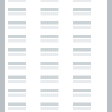
█████████
█████████
█████████
█████████
█████████
█████████
█████████
█████████
█████████
█████████
█████████
█████████
█████████
█████████
█████████
█████████
█████████
█████████
█████████
█████████
█████████
█████████
█████████
█████████
█████████
█████████
█████████
█████████
█████████
█████████
█████████
█████████
█████████
█████████
█████████
█████████
█████████
█████████
█████████
█████████
█████████
█████████
█████████
█████████
█████████
█████████
█████████
█████████
█████████
█████████
█████████