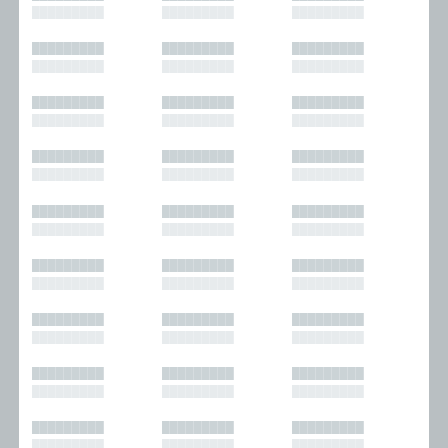
█████████
█████████
█████████
█████████
█████████
█████████
█████████
█████████
█████████
█████████
█████████
█████████
█████████
█████████
█████████
█████████
█████████
█████████
█████████
█████████
█████████
█████████
█████████
█████████
█████████
█████████
█████████
█████████
█████████
█████████
█████████
█████████
█████████
█████████
█████████
█████████
█████████
█████████
█████████
█████████
█████████
█████████
█████████
█████████
█████████
█████████
█████████
█████████
█████████
█████████
█████████