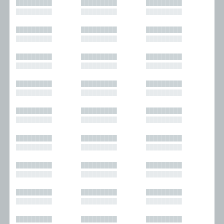
█████████
█████████
█████████
█████████
█████████
█████████
█████████
█████████
█████████
█████████
█████████
█████████
█████████
█████████
█████████
█████████
█████████
█████████
█████████
█████████
█████████
█████████
█████████
█████████
█████████
█████████
█████████
█████████
█████████
█████████
█████████
█████████
█████████
█████████
█████████
█████████
█████████
█████████
█████████
█████████
█████████
█████████
█████████
█████████
█████████
█████████
█████████
█████████
█████████
█████████
█████████