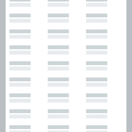
█████████
█████████
█████████
█████████
█████████
█████████
█████████
█████████
█████████
█████████
█████████
█████████
█████████
█████████
█████████
█████████
█████████
█████████
█████████
█████████
█████████
█████████
█████████
█████████
█████████
█████████
█████████
█████████
█████████
█████████
█████████
█████████
█████████
█████████
█████████
█████████
█████████
█████████
█████████
█████████
█████████
█████████
█████████
█████████
█████████
█████████
█████████
█████████