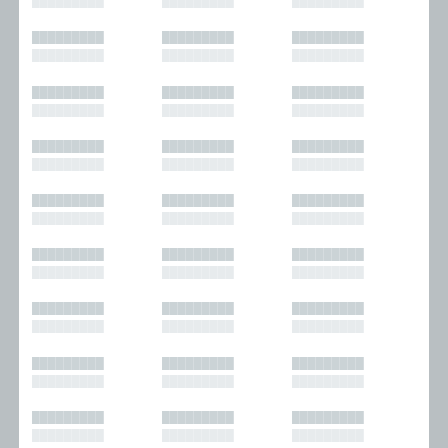
█████████
█████████
█████████
█████████
█████████
█████████
█████████
█████████
█████████
█████████
█████████
█████████
█████████
█████████
█████████
█████████
█████████
█████████
█████████
█████████
█████████
█████████
█████████
█████████
█████████
█████████
█████████
█████████
█████████
█████████
█████████
█████████
█████████
█████████
█████████
█████████
█████████
█████████
█████████
█████████
█████████
█████████
█████████
█████████
█████████
█████████
█████████
█████████
█████████
█████████
█████████