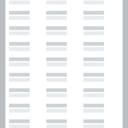
█████████
█████████
█████████
█████████
█████████
█████████
█████████
█████████
█████████
█████████
█████████
█████████
█████████
█████████
█████████
█████████
█████████
█████████
█████████
█████████
█████████
█████████
█████████
█████████
█████████
█████████
█████████
█████████
█████████
█████████
█████████
█████████
█████████
█████████
█████████
█████████
█████████
█████████
█████████
█████████
█████████
█████████
█████████
█████████
█████████
█████████
█████████
█████████
█████████
█████████
█████████