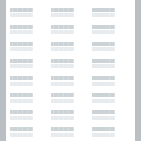
█████████
█████████
█████████
█████████
█████████
█████████
█████████
█████████
█████████
█████████
█████████
█████████
█████████
█████████
█████████
█████████
█████████
█████████
█████████
█████████
█████████
█████████
█████████
█████████
█████████
█████████
█████████
█████████
█████████
█████████
█████████
█████████
█████████
█████████
█████████
█████████
█████████
█████████
█████████
█████████
█████████
█████████
█████████
█████████
█████████
█████████
█████████
█████████