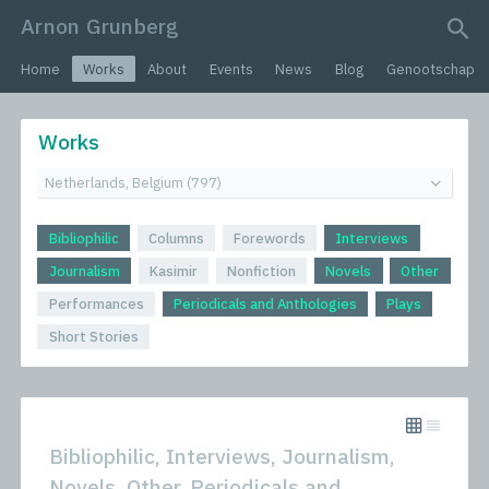
Arnon Grunberg
search query
Home
Works
About
Events
News
Blog
Genootschap
Works
Bibliophilic
Columns
Forewords
Interviews
Journalism
Kasimir
Nonfiction
Novels
Other
Performances
Periodicals and Anthologies
Plays
Short Stories
Bibliophilic, Interviews, Journalism,
Novels, Other, Periodicals and