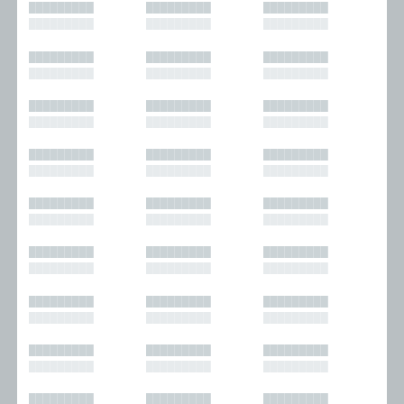
█████████
█████████
█████████
█████████
█████████
█████████
█████████
█████████
█████████
█████████
█████████
█████████
█████████
█████████
█████████
█████████
█████████
█████████
█████████
█████████
█████████
█████████
█████████
█████████
█████████
█████████
█████████
█████████
█████████
█████████
█████████
█████████
█████████
█████████
█████████
█████████
█████████
█████████
█████████
█████████
█████████
█████████
█████████
█████████
█████████
█████████
█████████
█████████
█████████
█████████
█████████