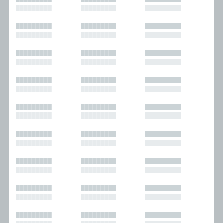
█████████
█████████
█████████
█████████
█████████
█████████
█████████
█████████
█████████
█████████
█████████
█████████
█████████
█████████
█████████
█████████
█████████
█████████
█████████
█████████
█████████
█████████
█████████
█████████
█████████
█████████
█████████
█████████
█████████
█████████
█████████
█████████
█████████
█████████
█████████
█████████
█████████
█████████
█████████
█████████
█████████
█████████
█████████
█████████
█████████
█████████
█████████
█████████