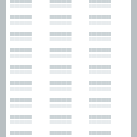
█████████
█████████
█████████
█████████
█████████
█████████
█████████
█████████
█████████
█████████
█████████
█████████
█████████
█████████
█████████
█████████
█████████
█████████
█████████
█████████
█████████
█████████
█████████
█████████
█████████
█████████
█████████
█████████
█████████
█████████
█████████
█████████
█████████
█████████
█████████
█████████
█████████
█████████
█████████
█████████
█████████
█████████
█████████
█████████
█████████
█████████
█████████
█████████
█████████
█████████
█████████