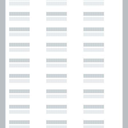
█████████
█████████
█████████
█████████
█████████
█████████
█████████
█████████
█████████
█████████
█████████
█████████
█████████
█████████
█████████
█████████
█████████
█████████
█████████
█████████
█████████
█████████
█████████
█████████
█████████
█████████
█████████
█████████
█████████
█████████
█████████
█████████
█████████
█████████
█████████
█████████
█████████
█████████
█████████
█████████
█████████
█████████
█████████
█████████
█████████
█████████
█████████
█████████
█████████
█████████
█████████