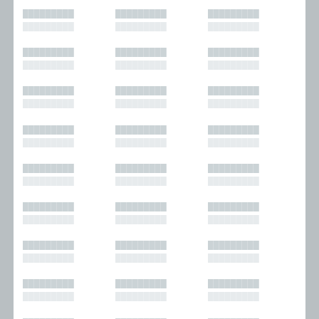
█████████
█████████
█████████
█████████
█████████
█████████
█████████
█████████
█████████
█████████
█████████
█████████
█████████
█████████
█████████
█████████
█████████
█████████
█████████
█████████
█████████
█████████
█████████
█████████
█████████
█████████
█████████
█████████
█████████
█████████
█████████
█████████
█████████
█████████
█████████
█████████
█████████
█████████
█████████
█████████
█████████
█████████
█████████
█████████
█████████
█████████
█████████
█████████