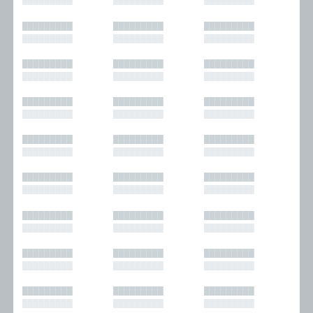
█████████
█████████
█████████
█████████
█████████
█████████
█████████
█████████
█████████
█████████
█████████
█████████
█████████
█████████
█████████
█████████
█████████
█████████
█████████
█████████
█████████
█████████
█████████
█████████
█████████
█████████
█████████
█████████
█████████
█████████
█████████
█████████
█████████
█████████
█████████
█████████
█████████
█████████
█████████
█████████
█████████
█████████
█████████
█████████
█████████
█████████
█████████
█████████
█████████
█████████
█████████