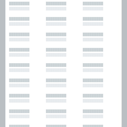
█████████
█████████
█████████
█████████
█████████
█████████
█████████
█████████
█████████
█████████
█████████
█████████
█████████
█████████
█████████
█████████
█████████
█████████
█████████
█████████
█████████
█████████
█████████
█████████
█████████
█████████
█████████
█████████
█████████
█████████
█████████
█████████
█████████
█████████
█████████
█████████
█████████
█████████
█████████
█████████
█████████
█████████
█████████
█████████
█████████
█████████
█████████
█████████
█████████
█████████
█████████