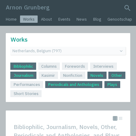
Arnon Grunberg
search query
Home
Works
About
Events
News
Blog
Genootschap
Works
Bibliophilic
Columns
Forewords
Interviews
Journalism
Kasimir
Nonfiction
Novels
Other
Performances
Periodicals and Anthologies
Plays
Short Stories
Bibliophilic, Journalism, Novels, Other,
Periodicals and Anthologies, and Plays