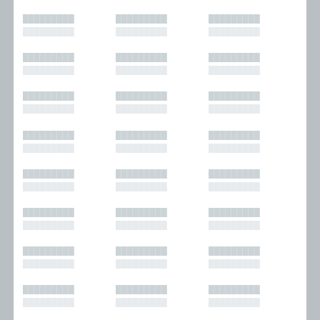
█████████
█████████
█████████
█████████
█████████
█████████
█████████
█████████
█████████
█████████
█████████
█████████
█████████
█████████
█████████
█████████
█████████
█████████
█████████
█████████
█████████
█████████
█████████
█████████
█████████
█████████
█████████
█████████
█████████
█████████
█████████
█████████
█████████
█████████
█████████
█████████
█████████
█████████
█████████
█████████
█████████
█████████
█████████
█████████
█████████
█████████
█████████
█████████