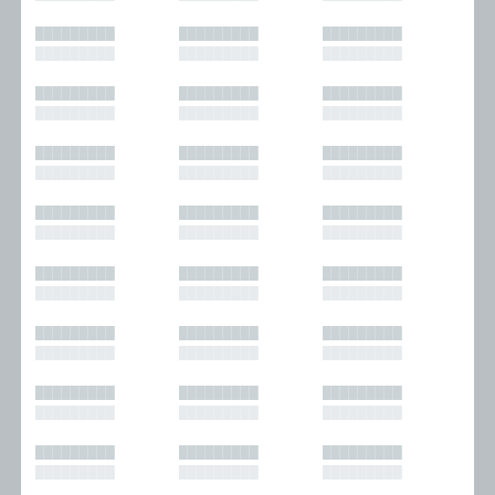
█████████
█████████
█████████
█████████
█████████
█████████
█████████
█████████
█████████
█████████
█████████
█████████
█████████
█████████
█████████
█████████
█████████
█████████
█████████
█████████
█████████
█████████
█████████
█████████
█████████
█████████
█████████
█████████
█████████
█████████
█████████
█████████
█████████
█████████
█████████
█████████
█████████
█████████
█████████
█████████
█████████
█████████
█████████
█████████
█████████
█████████
█████████
█████████