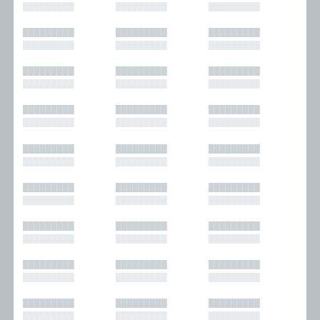
█████████
█████████
█████████
█████████
█████████
█████████
█████████
█████████
█████████
█████████
█████████
█████████
█████████
█████████
█████████
█████████
█████████
█████████
█████████
█████████
█████████
█████████
█████████
█████████
█████████
█████████
█████████
█████████
█████████
█████████
█████████
█████████
█████████
█████████
█████████
█████████
█████████
█████████
█████████
█████████
█████████
█████████
█████████
█████████
█████████
█████████
█████████
█████████
█████████
█████████
█████████