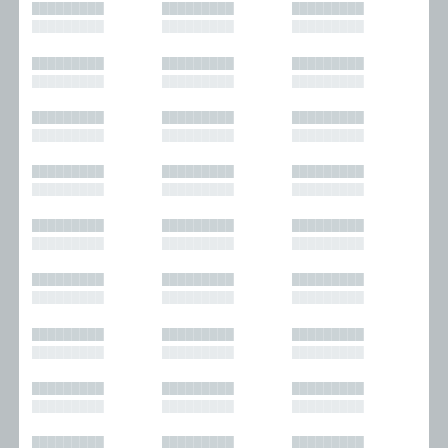
█████████
█████████
█████████
█████████
█████████
█████████
█████████
█████████
█████████
█████████
█████████
█████████
█████████
█████████
█████████
█████████
█████████
█████████
█████████
█████████
█████████
█████████
█████████
█████████
█████████
█████████
█████████
█████████
█████████
█████████
█████████
█████████
█████████
█████████
█████████
█████████
█████████
█████████
█████████
█████████
█████████
█████████
█████████
█████████
█████████
█████████
█████████
█████████
█████████
█████████
█████████