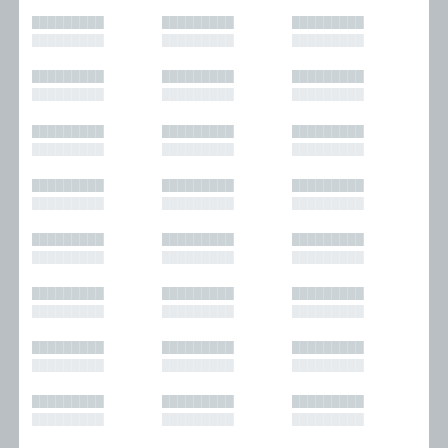
█████████
█████████
█████████
█████████
█████████
█████████
█████████
█████████
█████████
█████████
█████████
█████████
█████████
█████████
█████████
█████████
█████████
█████████
█████████
█████████
█████████
█████████
█████████
█████████
█████████
█████████
█████████
█████████
█████████
█████████
█████████
█████████
█████████
█████████
█████████
█████████
█████████
█████████
█████████
█████████
█████████
█████████
█████████
█████████
█████████
█████████
█████████
█████████