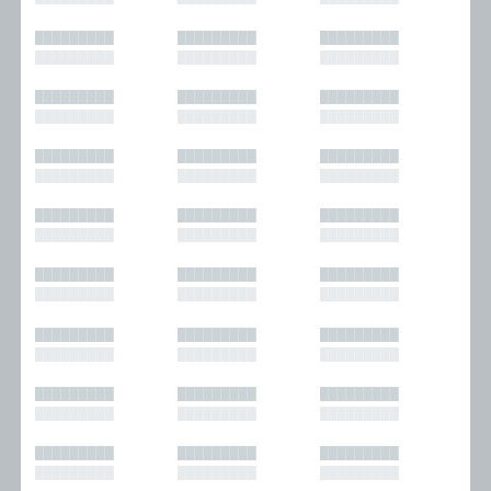
█████████
█████████
█████████
█████████
█████████
█████████
█████████
█████████
█████████
█████████
█████████
█████████
█████████
█████████
█████████
█████████
█████████
█████████
█████████
█████████
█████████
█████████
█████████
█████████
█████████
█████████
█████████
█████████
█████████
█████████
█████████
█████████
█████████
█████████
█████████
█████████
█████████
█████████
█████████
█████████
█████████
█████████
█████████
█████████
█████████
█████████
█████████
█████████