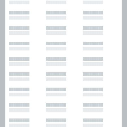
█████████
█████████
█████████
█████████
█████████
█████████
█████████
█████████
█████████
█████████
█████████
█████████
█████████
█████████
█████████
█████████
█████████
█████████
█████████
█████████
█████████
█████████
█████████
█████████
█████████
█████████
█████████
█████████
█████████
█████████
█████████
█████████
█████████
█████████
█████████
█████████
█████████
█████████
█████████
█████████
█████████
█████████
█████████
█████████
█████████
█████████
█████████
█████████
█████████
█████████
█████████