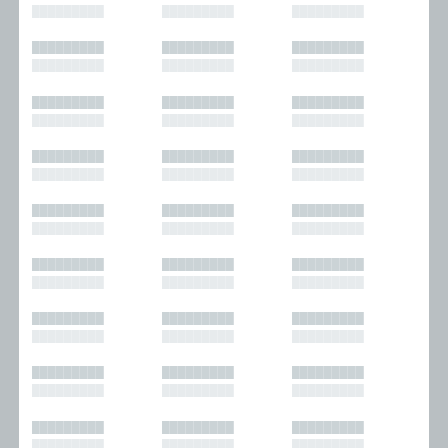
█████████
█████████
█████████
█████████
█████████
█████████
█████████
█████████
█████████
█████████
█████████
█████████
█████████
█████████
█████████
█████████
█████████
█████████
█████████
█████████
█████████
█████████
█████████
█████████
█████████
█████████
█████████
█████████
█████████
█████████
█████████
█████████
█████████
█████████
█████████
█████████
█████████
█████████
█████████
█████████
█████████
█████████
█████████
█████████
█████████
█████████
█████████
█████████
█████████
█████████
█████████