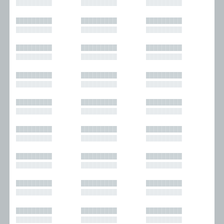
█████████
█████████
█████████
█████████
█████████
█████████
█████████
█████████
█████████
█████████
█████████
█████████
█████████
█████████
█████████
█████████
█████████
█████████
█████████
█████████
█████████
█████████
█████████
█████████
█████████
█████████
█████████
█████████
█████████
█████████
█████████
█████████
█████████
█████████
█████████
█████████
█████████
█████████
█████████
█████████
█████████
█████████
█████████
█████████
█████████
█████████
█████████
█████████
█████████
█████████
█████████