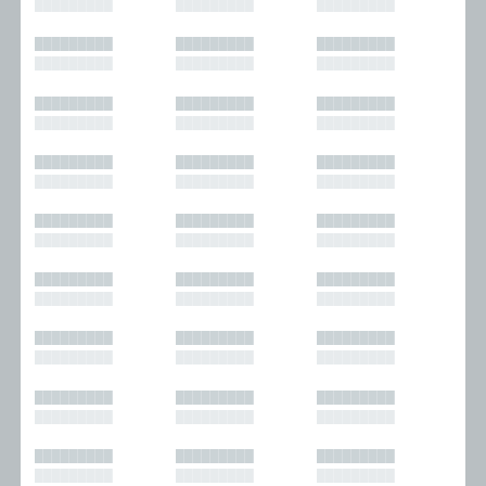
█████████
█████████
█████████
█████████
█████████
█████████
█████████
█████████
█████████
█████████
█████████
█████████
█████████
█████████
█████████
█████████
█████████
█████████
█████████
█████████
█████████
█████████
█████████
█████████
█████████
█████████
█████████
█████████
█████████
█████████
█████████
█████████
█████████
█████████
█████████
█████████
█████████
█████████
█████████
█████████
█████████
█████████
█████████
█████████
█████████
█████████
█████████
█████████
█████████
█████████
█████████