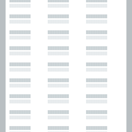
█████████
█████████
█████████
█████████
█████████
█████████
█████████
█████████
█████████
█████████
█████████
█████████
█████████
█████████
█████████
█████████
█████████
█████████
█████████
█████████
█████████
█████████
█████████
█████████
█████████
█████████
█████████
█████████
█████████
█████████
█████████
█████████
█████████
█████████
█████████
█████████
█████████
█████████
█████████
█████████
█████████
█████████
█████████
█████████
█████████
█████████
█████████
█████████
█████████
█████████
█████████