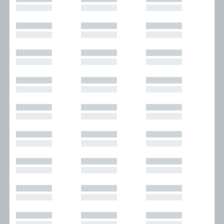
█████████
█████████
█████████
█████████
█████████
█████████
█████████
█████████
█████████
█████████
█████████
█████████
█████████
█████████
█████████
█████████
█████████
█████████
█████████
█████████
█████████
█████████
█████████
█████████
█████████
█████████
█████████
█████████
█████████
█████████
█████████
█████████
█████████
█████████
█████████
█████████
█████████
█████████
█████████
█████████
█████████
█████████
█████████
█████████
█████████
█████████
█████████
█████████