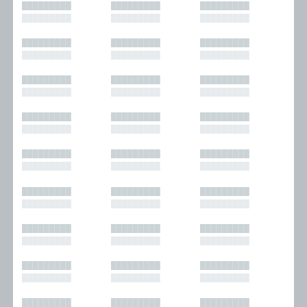
█████████
█████████
█████████
█████████
█████████
█████████
█████████
█████████
█████████
█████████
█████████
█████████
█████████
█████████
█████████
█████████
█████████
█████████
█████████
█████████
█████████
█████████
█████████
█████████
█████████
█████████
█████████
█████████
█████████
█████████
█████████
█████████
█████████
█████████
█████████
█████████
█████████
█████████
█████████
█████████
█████████
█████████
█████████
█████████
█████████
█████████
█████████
█████████
█████████
█████████
█████████