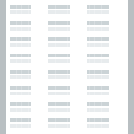
█████████
█████████
█████████
█████████
█████████
█████████
█████████
█████████
█████████
█████████
█████████
█████████
█████████
█████████
█████████
█████████
█████████
█████████
█████████
█████████
█████████
█████████
█████████
█████████
█████████
█████████
█████████
█████████
█████████
█████████
█████████
█████████
█████████
█████████
█████████
█████████
█████████
█████████
█████████
█████████
█████████
█████████
█████████
█████████
█████████
█████████
█████████
█████████