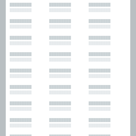
█████████
█████████
█████████
█████████
█████████
█████████
█████████
█████████
█████████
█████████
█████████
█████████
█████████
█████████
█████████
█████████
█████████
█████████
█████████
█████████
█████████
█████████
█████████
█████████
█████████
█████████
█████████
█████████
█████████
█████████
█████████
█████████
█████████
█████████
█████████
█████████
█████████
█████████
█████████
█████████
█████████
█████████
█████████
█████████
█████████
█████████
█████████
█████████