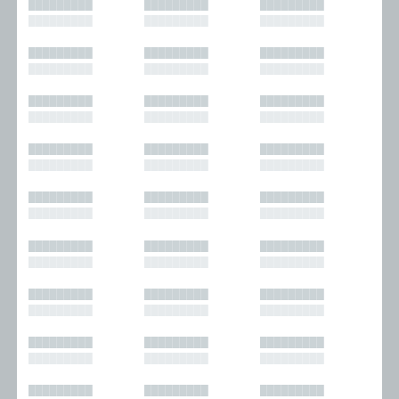
█████████
█████████
█████████
█████████
█████████
█████████
█████████
█████████
█████████
█████████
█████████
█████████
█████████
█████████
█████████
█████████
█████████
█████████
█████████
█████████
█████████
█████████
█████████
█████████
█████████
█████████
█████████
█████████
█████████
█████████
█████████
█████████
█████████
█████████
█████████
█████████
█████████
█████████
█████████
█████████
█████████
█████████
█████████
█████████
█████████
█████████
█████████
█████████
█████████
█████████
█████████