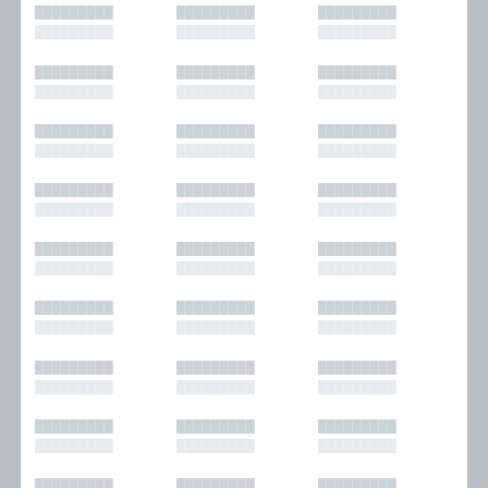
█████████
█████████
█████████
█████████
█████████
█████████
█████████
█████████
█████████
█████████
█████████
█████████
█████████
█████████
█████████
█████████
█████████
█████████
█████████
█████████
█████████
█████████
█████████
█████████
█████████
█████████
█████████
█████████
█████████
█████████
█████████
█████████
█████████
█████████
█████████
█████████
█████████
█████████
█████████
█████████
█████████
█████████
█████████
█████████
█████████
█████████
█████████
█████████
█████████
█████████
█████████