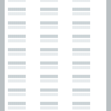
█████████
█████████
█████████
█████████
█████████
█████████
█████████
█████████
█████████
█████████
█████████
█████████
█████████
█████████
█████████
█████████
█████████
█████████
█████████
█████████
█████████
█████████
█████████
█████████
█████████
█████████
█████████
█████████
█████████
█████████
█████████
█████████
█████████
█████████
█████████
█████████
█████████
█████████
█████████
█████████
█████████
█████████
█████████
█████████
█████████
█████████
█████████
█████████
█████████
█████████
█████████