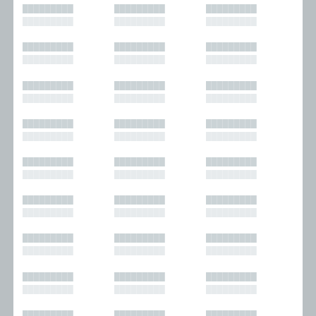
█████████
█████████
█████████
█████████
█████████
█████████
█████████
█████████
█████████
█████████
█████████
█████████
█████████
█████████
█████████
█████████
█████████
█████████
█████████
█████████
█████████
█████████
█████████
█████████
█████████
█████████
█████████
█████████
█████████
█████████
█████████
█████████
█████████
█████████
█████████
█████████
█████████
█████████
█████████
█████████
█████████
█████████
█████████
█████████
█████████
█████████
█████████
█████████
█████████
█████████
█████████