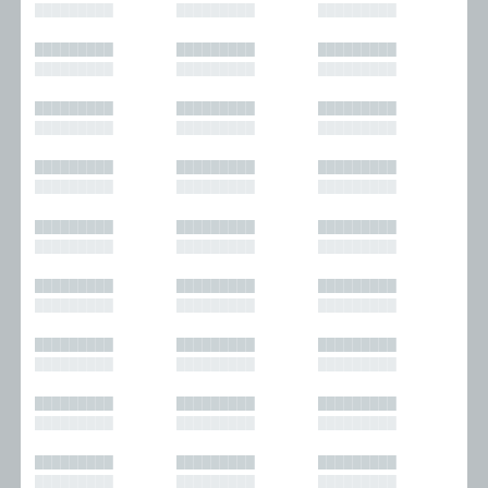
█████████
█████████
█████████
█████████
█████████
█████████
█████████
█████████
█████████
█████████
█████████
█████████
█████████
█████████
█████████
█████████
█████████
█████████
█████████
█████████
█████████
█████████
█████████
█████████
█████████
█████████
█████████
█████████
█████████
█████████
█████████
█████████
█████████
█████████
█████████
█████████
█████████
█████████
█████████
█████████
█████████
█████████
█████████
█████████
█████████
█████████
█████████
█████████
█████████
█████████
█████████