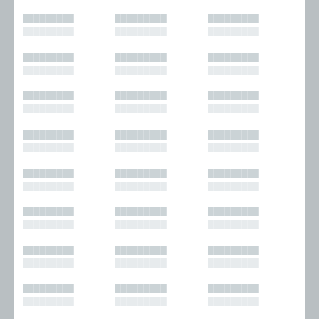
█████████
█████████
█████████
█████████
█████████
█████████
█████████
█████████
█████████
█████████
█████████
█████████
█████████
█████████
█████████
█████████
█████████
█████████
█████████
█████████
█████████
█████████
█████████
█████████
█████████
█████████
█████████
█████████
█████████
█████████
█████████
█████████
█████████
█████████
█████████
█████████
█████████
█████████
█████████
█████████
█████████
█████████
█████████
█████████
█████████
█████████
█████████
█████████