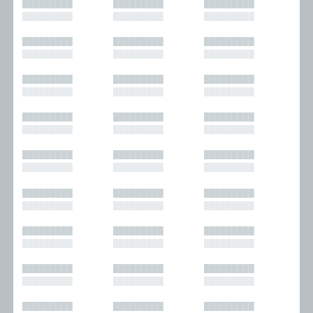
█████████
█████████
█████████
█████████
█████████
█████████
█████████
█████████
█████████
█████████
█████████
█████████
█████████
█████████
█████████
█████████
█████████
█████████
█████████
█████████
█████████
█████████
█████████
█████████
█████████
█████████
█████████
█████████
█████████
█████████
█████████
█████████
█████████
█████████
█████████
█████████
█████████
█████████
█████████
█████████
█████████
█████████
█████████
█████████
█████████
█████████
█████████
█████████
█████████
█████████
█████████