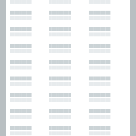
█████████
█████████
█████████
█████████
█████████
█████████
█████████
█████████
█████████
█████████
█████████
█████████
█████████
█████████
█████████
█████████
█████████
█████████
█████████
█████████
█████████
█████████
█████████
█████████
█████████
█████████
█████████
█████████
█████████
█████████
█████████
█████████
█████████
█████████
█████████
█████████
█████████
█████████
█████████
█████████
█████████
█████████
█████████
█████████
█████████
█████████
█████████
█████████
█████████
█████████
█████████