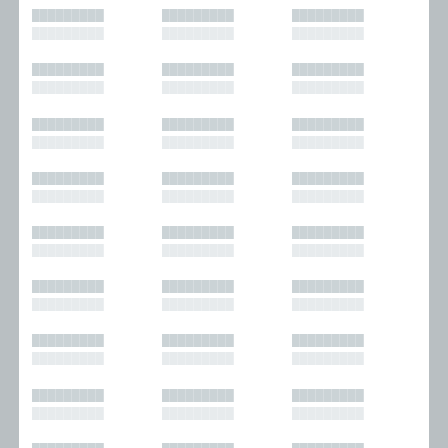
█████████
█████████
█████████
█████████
█████████
█████████
█████████
█████████
█████████
█████████
█████████
█████████
█████████
█████████
█████████
█████████
█████████
█████████
█████████
█████████
█████████
█████████
█████████
█████████
█████████
█████████
█████████
█████████
█████████
█████████
█████████
█████████
█████████
█████████
█████████
█████████
█████████
█████████
█████████
█████████
█████████
█████████
█████████
█████████
█████████
█████████
█████████
█████████