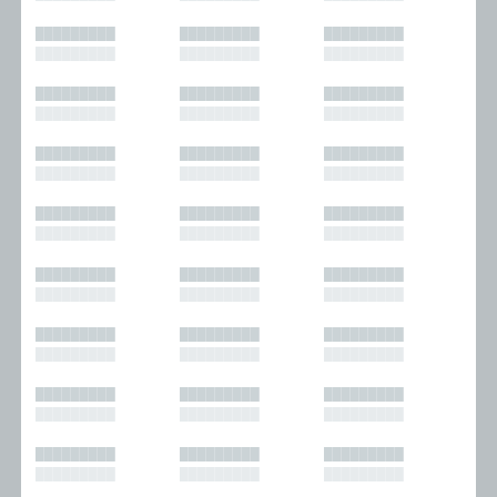
█████████
█████████
█████████
█████████
█████████
█████████
█████████
█████████
█████████
█████████
█████████
█████████
█████████
█████████
█████████
█████████
█████████
█████████
█████████
█████████
█████████
█████████
█████████
█████████
█████████
█████████
█████████
█████████
█████████
█████████
█████████
█████████
█████████
█████████
█████████
█████████
█████████
█████████
█████████
█████████
█████████
█████████
█████████
█████████
█████████
█████████
█████████
█████████