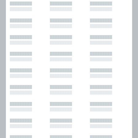
█████████
█████████
█████████
█████████
█████████
█████████
█████████
█████████
█████████
█████████
█████████
█████████
█████████
█████████
█████████
█████████
█████████
█████████
█████████
█████████
█████████
█████████
█████████
█████████
█████████
█████████
█████████
█████████
█████████
█████████
█████████
█████████
█████████
█████████
█████████
█████████
█████████
█████████
█████████
█████████
█████████
█████████
█████████
█████████
█████████
█████████
█████████
█████████
█████████
█████████
█████████