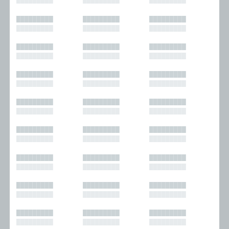
█████████
█████████
█████████
█████████
█████████
█████████
█████████
█████████
█████████
█████████
█████████
█████████
█████████
█████████
█████████
█████████
█████████
█████████
█████████
█████████
█████████
█████████
█████████
█████████
█████████
█████████
█████████
█████████
█████████
█████████
█████████
█████████
█████████
█████████
█████████
█████████
█████████
█████████
█████████
█████████
█████████
█████████
█████████
█████████
█████████
█████████
█████████
█████████
█████████
█████████
█████████