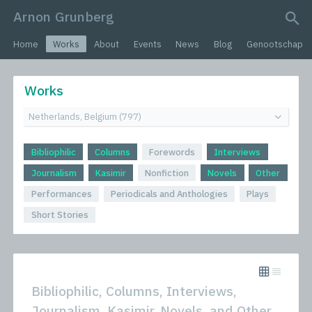
Arnon Grunberg
search query
Home
Works
About
Events
News
Blog
Genootschap
Works
Bibliophilic
Columns
Forewords
Interviews
Journalism
Kasimir
Nonfiction
Novels
Other
Performances
Periodicals and Anthologies
Plays
Short Stories
Bibliophilic, Columns, Interviews,
Journalism, Kasimir, Novels, and Other