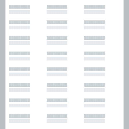
█████████
█████████
█████████
█████████
█████████
█████████
█████████
█████████
█████████
█████████
█████████
█████████
█████████
█████████
█████████
█████████
█████████
█████████
█████████
█████████
█████████
█████████
█████████
█████████
█████████
█████████
█████████
█████████
█████████
█████████
█████████
█████████
█████████
█████████
█████████
█████████
█████████
█████████
█████████
█████████
█████████
█████████
█████████
█████████
█████████
█████████
█████████
█████████