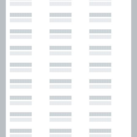
█████████
█████████
█████████
█████████
█████████
█████████
█████████
█████████
█████████
█████████
█████████
█████████
█████████
█████████
█████████
█████████
█████████
█████████
█████████
█████████
█████████
█████████
█████████
█████████
█████████
█████████
█████████
█████████
█████████
█████████
█████████
█████████
█████████
█████████
█████████
█████████
█████████
█████████
█████████
█████████
█████████
█████████
█████████
█████████
█████████
█████████
█████████
█████████
█████████
█████████
█████████