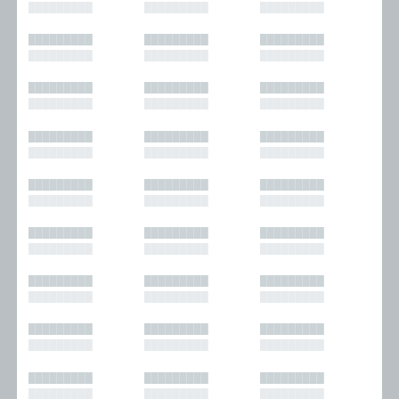
█████████
█████████
█████████
█████████
█████████
█████████
█████████
█████████
█████████
█████████
█████████
█████████
█████████
█████████
█████████
█████████
█████████
█████████
█████████
█████████
█████████
█████████
█████████
█████████
█████████
█████████
█████████
█████████
█████████
█████████
█████████
█████████
█████████
█████████
█████████
█████████
█████████
█████████
█████████
█████████
█████████
█████████
█████████
█████████
█████████
█████████
█████████
█████████
█████████
█████████
█████████