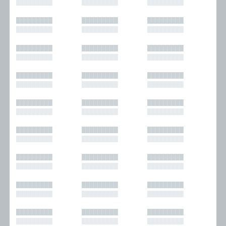
█████████
█████████
█████████
█████████
█████████
█████████
█████████
█████████
█████████
█████████
█████████
█████████
█████████
█████████
█████████
█████████
█████████
█████████
█████████
█████████
█████████
█████████
█████████
█████████
█████████
█████████
█████████
█████████
█████████
█████████
█████████
█████████
█████████
█████████
█████████
█████████
█████████
█████████
█████████
█████████
█████████
█████████
█████████
█████████
█████████
█████████
█████████
█████████
█████████
█████████
█████████