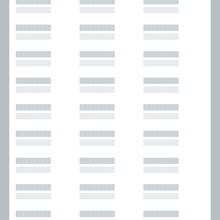
█████████
█████████
█████████
█████████
█████████
█████████
█████████
█████████
█████████
█████████
█████████
█████████
█████████
█████████
█████████
█████████
█████████
█████████
█████████
█████████
█████████
█████████
█████████
█████████
█████████
█████████
█████████
█████████
█████████
█████████
█████████
█████████
█████████
█████████
█████████
█████████
█████████
█████████
█████████
█████████
█████████
█████████
█████████
█████████
█████████
█████████
█████████
█████████
█████████
█████████
█████████