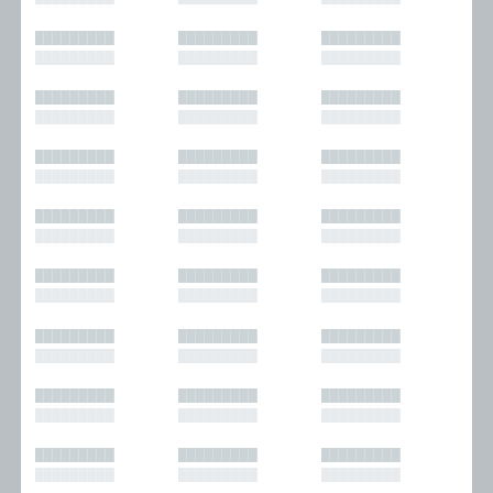
█████████
█████████
█████████
█████████
█████████
█████████
█████████
█████████
█████████
█████████
█████████
█████████
█████████
█████████
█████████
█████████
█████████
█████████
█████████
█████████
█████████
█████████
█████████
█████████
█████████
█████████
█████████
█████████
█████████
█████████
█████████
█████████
█████████
█████████
█████████
█████████
█████████
█████████
█████████
█████████
█████████
█████████
█████████
█████████
█████████
█████████
█████████
█████████