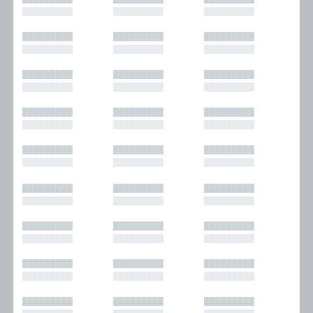
█████████
█████████
█████████
█████████
█████████
█████████
█████████
█████████
█████████
█████████
█████████
█████████
█████████
█████████
█████████
█████████
█████████
█████████
█████████
█████████
█████████
█████████
█████████
█████████
█████████
█████████
█████████
█████████
█████████
█████████
█████████
█████████
█████████
█████████
█████████
█████████
█████████
█████████
█████████
█████████
█████████
█████████
█████████
█████████
█████████
█████████
█████████
█████████