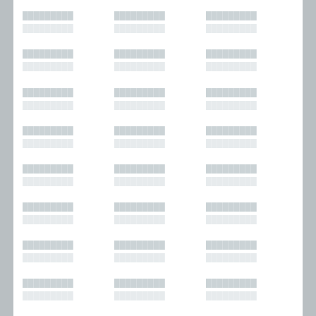
█████████
█████████
█████████
█████████
█████████
█████████
█████████
█████████
█████████
█████████
█████████
█████████
█████████
█████████
█████████
█████████
█████████
█████████
█████████
█████████
█████████
█████████
█████████
█████████
█████████
█████████
█████████
█████████
█████████
█████████
█████████
█████████
█████████
█████████
█████████
█████████
█████████
█████████
█████████
█████████
█████████
█████████
█████████
█████████
█████████
█████████
█████████
█████████