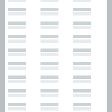
█████████
█████████
█████████
█████████
█████████
█████████
█████████
█████████
█████████
█████████
█████████
█████████
█████████
█████████
█████████
█████████
█████████
█████████
█████████
█████████
█████████
█████████
█████████
█████████
█████████
█████████
█████████
█████████
█████████
█████████
█████████
█████████
█████████
█████████
█████████
█████████
█████████
█████████
█████████
█████████
█████████
█████████
█████████
█████████
█████████
█████████
█████████
█████████
█████████
█████████
█████████