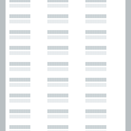
█████████
█████████
█████████
█████████
█████████
█████████
█████████
█████████
█████████
█████████
█████████
█████████
█████████
█████████
█████████
█████████
█████████
█████████
█████████
█████████
█████████
█████████
█████████
█████████
█████████
█████████
█████████
█████████
█████████
█████████
█████████
█████████
█████████
█████████
█████████
█████████
█████████
█████████
█████████
█████████
█████████
█████████
█████████
█████████
█████████
█████████
█████████
█████████
█████████
█████████
█████████