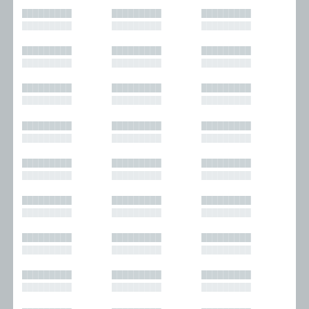
█████████
█████████
█████████
█████████
█████████
█████████
█████████
█████████
█████████
█████████
█████████
█████████
█████████
█████████
█████████
█████████
█████████
█████████
█████████
█████████
█████████
█████████
█████████
█████████
█████████
█████████
█████████
█████████
█████████
█████████
█████████
█████████
█████████
█████████
█████████
█████████
█████████
█████████
█████████
█████████
█████████
█████████
█████████
█████████
█████████
█████████
█████████
█████████