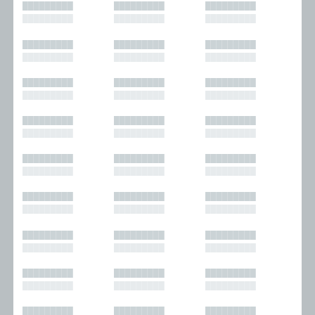
█████████
█████████
█████████
█████████
█████████
█████████
█████████
█████████
█████████
█████████
█████████
█████████
█████████
█████████
█████████
█████████
█████████
█████████
█████████
█████████
█████████
█████████
█████████
█████████
█████████
█████████
█████████
█████████
█████████
█████████
█████████
█████████
█████████
█████████
█████████
█████████
█████████
█████████
█████████
█████████
█████████
█████████
█████████
█████████
█████████
█████████
█████████
█████████
█████████
█████████
█████████