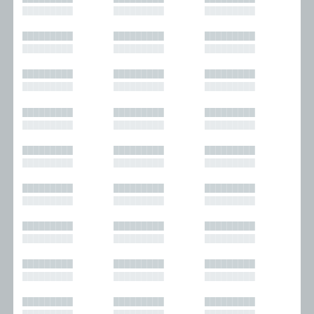
█████████
█████████
█████████
█████████
█████████
█████████
█████████
█████████
█████████
█████████
█████████
█████████
█████████
█████████
█████████
█████████
█████████
█████████
█████████
█████████
█████████
█████████
█████████
█████████
█████████
█████████
█████████
█████████
█████████
█████████
█████████
█████████
█████████
█████████
█████████
█████████
█████████
█████████
█████████
█████████
█████████
█████████
█████████
█████████
█████████
█████████
█████████
█████████