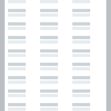
█████████
█████████
█████████
█████████
█████████
█████████
█████████
█████████
█████████
█████████
█████████
█████████
█████████
█████████
█████████
█████████
█████████
█████████
█████████
█████████
█████████
█████████
█████████
█████████
█████████
█████████
█████████
█████████
█████████
█████████
█████████
█████████
█████████
█████████
█████████
█████████
█████████
█████████
█████████
█████████
█████████
█████████
█████████
█████████
█████████
█████████
█████████
█████████
█████████
█████████
█████████