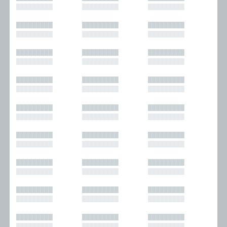
█████████
█████████
█████████
█████████
█████████
█████████
█████████
█████████
█████████
█████████
█████████
█████████
█████████
█████████
█████████
█████████
█████████
█████████
█████████
█████████
█████████
█████████
█████████
█████████
█████████
█████████
█████████
█████████
█████████
█████████
█████████
█████████
█████████
█████████
█████████
█████████
█████████
█████████
█████████
█████████
█████████
█████████
█████████
█████████
█████████
█████████
█████████
█████████
█████████
█████████
█████████