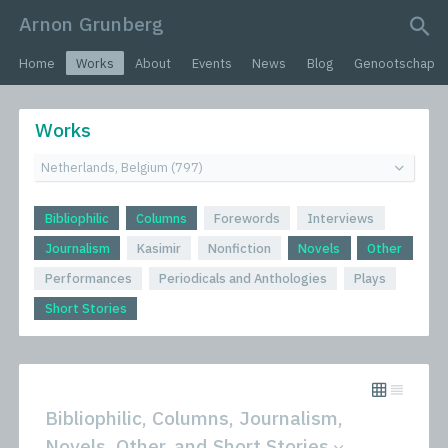
Arnon Grunberg
search query
Home
Works
About
Events
News
Blog
Genootschap
Works
Bibliophilic
Columns
Forewords
Interviews
Journalism
Kasimir
Nonfiction
Novels
Other
Performances
Periodicals and Anthologies
Plays
Short Stories
Bibliophilic, Columns, Journalism,
Novels, Other, and Short Stories