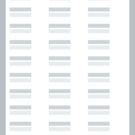
█████████
█████████
█████████
█████████
█████████
█████████
█████████
█████████
█████████
█████████
█████████
█████████
█████████
█████████
█████████
█████████
█████████
█████████
█████████
█████████
█████████
█████████
█████████
█████████
█████████
█████████
█████████
█████████
█████████
█████████
█████████
█████████
█████████
█████████
█████████
█████████
█████████
█████████
█████████
█████████
█████████
█████████
█████████
█████████
█████████
█████████
█████████
█████████