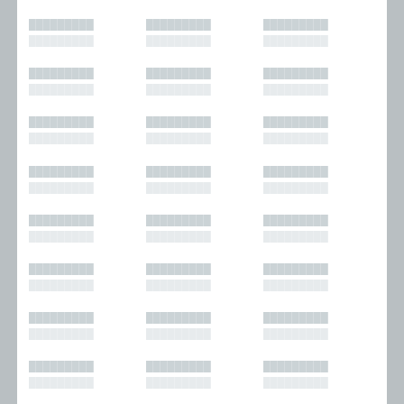
█████████
█████████
█████████
█████████
█████████
█████████
█████████
█████████
█████████
█████████
█████████
█████████
█████████
█████████
█████████
█████████
█████████
█████████
█████████
█████████
█████████
█████████
█████████
█████████
█████████
█████████
█████████
█████████
█████████
█████████
█████████
█████████
█████████
█████████
█████████
█████████
█████████
█████████
█████████
█████████
█████████
█████████
█████████
█████████
█████████
█████████
█████████
█████████