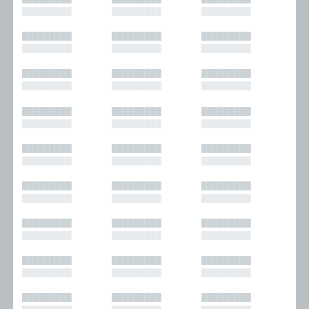
█████████
█████████
█████████
█████████
█████████
█████████
█████████
█████████
█████████
█████████
█████████
█████████
█████████
█████████
█████████
█████████
█████████
█████████
█████████
█████████
█████████
█████████
█████████
█████████
█████████
█████████
█████████
█████████
█████████
█████████
█████████
█████████
█████████
█████████
█████████
█████████
█████████
█████████
█████████
█████████
█████████
█████████
█████████
█████████
█████████
█████████
█████████
█████████