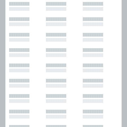
█████████
█████████
█████████
█████████
█████████
█████████
█████████
█████████
█████████
█████████
█████████
█████████
█████████
█████████
█████████
█████████
█████████
█████████
█████████
█████████
█████████
█████████
█████████
█████████
█████████
█████████
█████████
█████████
█████████
█████████
█████████
█████████
█████████
█████████
█████████
█████████
█████████
█████████
█████████
█████████
█████████
█████████
█████████
█████████
█████████
█████████
█████████
█████████
█████████
█████████
█████████