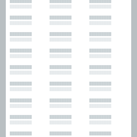
█████████
█████████
█████████
█████████
█████████
█████████
█████████
█████████
█████████
█████████
█████████
█████████
█████████
█████████
█████████
█████████
█████████
█████████
█████████
█████████
█████████
█████████
█████████
█████████
█████████
█████████
█████████
█████████
█████████
█████████
█████████
█████████
█████████
█████████
█████████
█████████
█████████
█████████
█████████
█████████
█████████
█████████
█████████
█████████
█████████
█████████
█████████
█████████
█████████
█████████
█████████