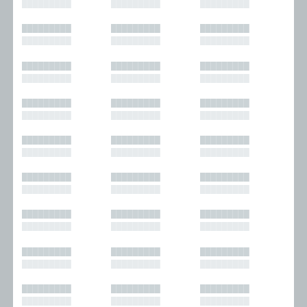
█████████
█████████
█████████
█████████
█████████
█████████
█████████
█████████
█████████
█████████
█████████
█████████
█████████
█████████
█████████
█████████
█████████
█████████
█████████
█████████
█████████
█████████
█████████
█████████
█████████
█████████
█████████
█████████
█████████
█████████
█████████
█████████
█████████
█████████
█████████
█████████
█████████
█████████
█████████
█████████
█████████
█████████
█████████
█████████
█████████
█████████
█████████
█████████
█████████
█████████
█████████