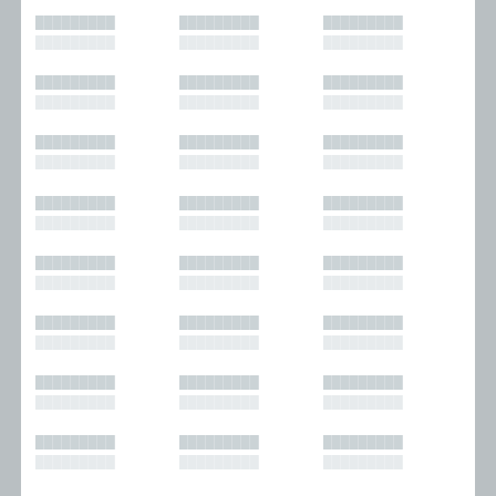
█████████
█████████
█████████
█████████
█████████
█████████
█████████
█████████
█████████
█████████
█████████
█████████
█████████
█████████
█████████
█████████
█████████
█████████
█████████
█████████
█████████
█████████
█████████
█████████
█████████
█████████
█████████
█████████
█████████
█████████
█████████
█████████
█████████
█████████
█████████
█████████
█████████
█████████
█████████
█████████
█████████
█████████
█████████
█████████
█████████
█████████
█████████
█████████