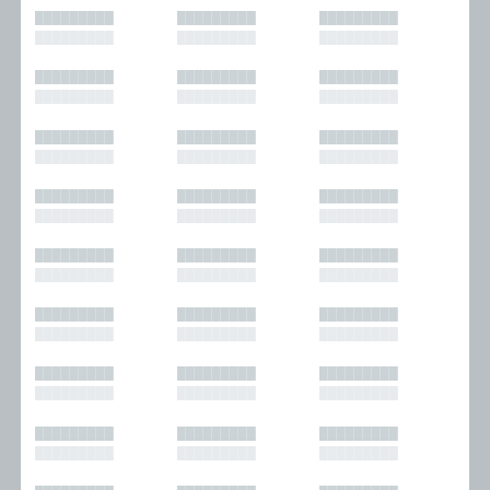
█████████
█████████
█████████
█████████
█████████
█████████
█████████
█████████
█████████
█████████
█████████
█████████
█████████
█████████
█████████
█████████
█████████
█████████
█████████
█████████
█████████
█████████
█████████
█████████
█████████
█████████
█████████
█████████
█████████
█████████
█████████
█████████
█████████
█████████
█████████
█████████
█████████
█████████
█████████
█████████
█████████
█████████
█████████
█████████
█████████
█████████
█████████
█████████