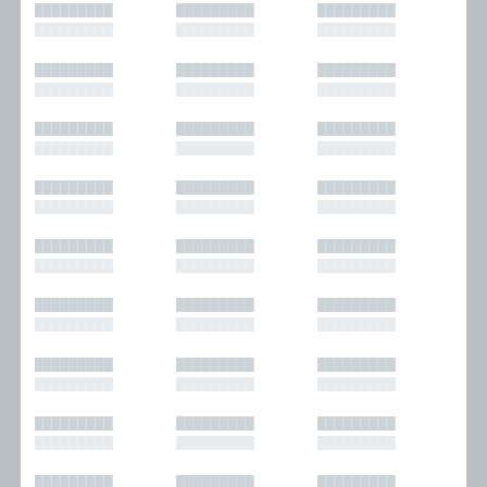
█████████
█████████
█████████
█████████
█████████
█████████
█████████
█████████
█████████
█████████
█████████
█████████
█████████
█████████
█████████
█████████
█████████
█████████
█████████
█████████
█████████
█████████
█████████
█████████
█████████
█████████
█████████
█████████
█████████
█████████
█████████
█████████
█████████
█████████
█████████
█████████
█████████
█████████
█████████
█████████
█████████
█████████
█████████
█████████
█████████
█████████
█████████
█████████
█████████
█████████
█████████