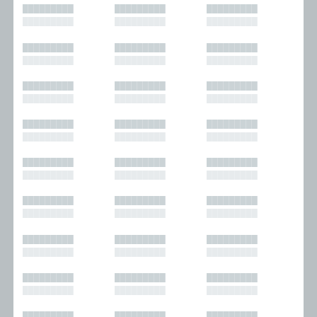
█████████
█████████
█████████
█████████
█████████
█████████
█████████
█████████
█████████
█████████
█████████
█████████
█████████
█████████
█████████
█████████
█████████
█████████
█████████
█████████
█████████
█████████
█████████
█████████
█████████
█████████
█████████
█████████
█████████
█████████
█████████
█████████
█████████
█████████
█████████
█████████
█████████
█████████
█████████
█████████
█████████
█████████
█████████
█████████
█████████
█████████
█████████
█████████
█████████
█████████
█████████