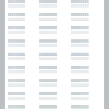
█████████
█████████
█████████
█████████
█████████
█████████
█████████
█████████
█████████
█████████
█████████
█████████
█████████
█████████
█████████
█████████
█████████
█████████
█████████
█████████
█████████
█████████
█████████
█████████
█████████
█████████
█████████
█████████
█████████
█████████
█████████
█████████
█████████
█████████
█████████
█████████
█████████
█████████
█████████
█████████
█████████
█████████
█████████
█████████
█████████
█████████
█████████
█████████
█████████
█████████
█████████