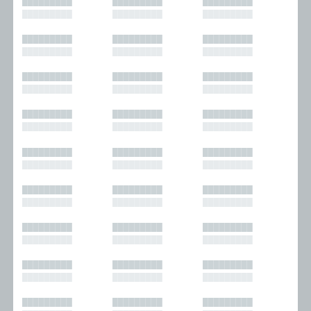
█████████
█████████
█████████
█████████
█████████
█████████
█████████
█████████
█████████
█████████
█████████
█████████
█████████
█████████
█████████
█████████
█████████
█████████
█████████
█████████
█████████
█████████
█████████
█████████
█████████
█████████
█████████
█████████
█████████
█████████
█████████
█████████
█████████
█████████
█████████
█████████
█████████
█████████
█████████
█████████
█████████
█████████
█████████
█████████
█████████
█████████
█████████
█████████
█████████
█████████
█████████