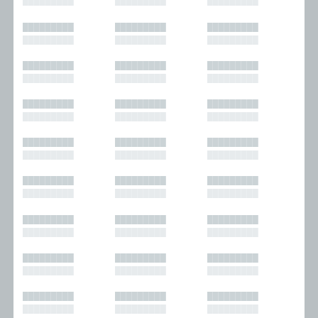
█████████
█████████
█████████
█████████
█████████
█████████
█████████
█████████
█████████
█████████
█████████
█████████
█████████
█████████
█████████
█████████
█████████
█████████
█████████
█████████
█████████
█████████
█████████
█████████
█████████
█████████
█████████
█████████
█████████
█████████
█████████
█████████
█████████
█████████
█████████
█████████
█████████
█████████
█████████
█████████
█████████
█████████
█████████
█████████
█████████
█████████
█████████
█████████
█████████
█████████
█████████