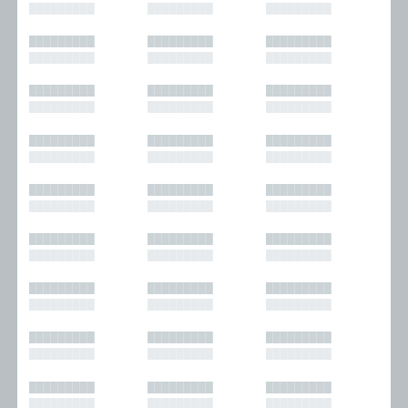
█████████
█████████
█████████
█████████
█████████
█████████
█████████
█████████
█████████
█████████
█████████
█████████
█████████
█████████
█████████
█████████
█████████
█████████
█████████
█████████
█████████
█████████
█████████
█████████
█████████
█████████
█████████
█████████
█████████
█████████
█████████
█████████
█████████
█████████
█████████
█████████
█████████
█████████
█████████
█████████
█████████
█████████
█████████
█████████
█████████
█████████
█████████
█████████
█████████
█████████
█████████