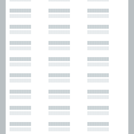
█████████
█████████
█████████
█████████
█████████
█████████
█████████
█████████
█████████
█████████
█████████
█████████
█████████
█████████
█████████
█████████
█████████
█████████
█████████
█████████
█████████
█████████
█████████
█████████
█████████
█████████
█████████
█████████
█████████
█████████
█████████
█████████
█████████
█████████
█████████
█████████
█████████
█████████
█████████
█████████
█████████
█████████
█████████
█████████
█████████
█████████
█████████
█████████