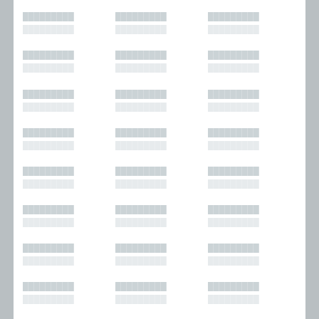
█████████
█████████
█████████
█████████
█████████
█████████
█████████
█████████
█████████
█████████
█████████
█████████
█████████
█████████
█████████
█████████
█████████
█████████
█████████
█████████
█████████
█████████
█████████
█████████
█████████
█████████
█████████
█████████
█████████
█████████
█████████
█████████
█████████
█████████
█████████
█████████
█████████
█████████
█████████
█████████
█████████
█████████
█████████
█████████
█████████
█████████
█████████
█████████