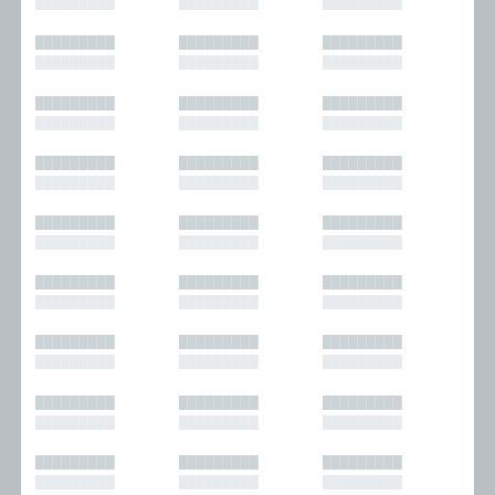
█████████
█████████
█████████
█████████
█████████
█████████
█████████
█████████
█████████
█████████
█████████
█████████
█████████
█████████
█████████
█████████
█████████
█████████
█████████
█████████
█████████
█████████
█████████
█████████
█████████
█████████
█████████
█████████
█████████
█████████
█████████
█████████
█████████
█████████
█████████
█████████
█████████
█████████
█████████
█████████
█████████
█████████
█████████
█████████
█████████
█████████
█████████
█████████
█████████
█████████
█████████