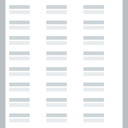
█████████
█████████
█████████
█████████
█████████
█████████
█████████
█████████
█████████
█████████
█████████
█████████
█████████
█████████
█████████
█████████
█████████
█████████
█████████
█████████
█████████
█████████
█████████
█████████
█████████
█████████
█████████
█████████
█████████
█████████
█████████
█████████
█████████
█████████
█████████
█████████
█████████
█████████
█████████
█████████
█████████
█████████
█████████
█████████
█████████
█████████
█████████
█████████