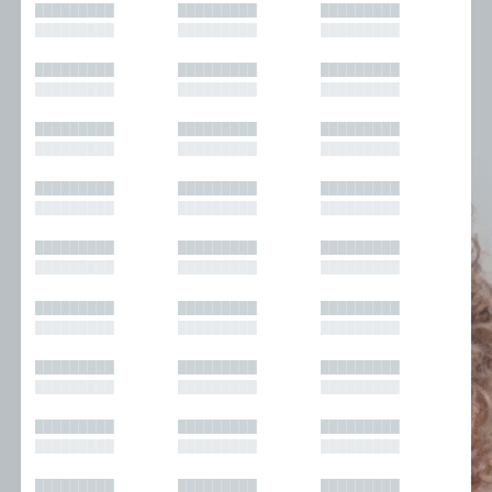
█████████
█████████
█████████
█████████
█████████
█████████
█████████
█████████
█████████
█████████
█████████
█████████
█████████
█████████
█████████
█████████
█████████
█████████
█████████
█████████
█████████
█████████
█████████
█████████
█████████
█████████
█████████
█████████
█████████
█████████
█████████
█████████
█████████
█████████
█████████
█████████
█████████
█████████
█████████
█████████
█████████
█████████
█████████
█████████
█████████
█████████
█████████
█████████
█████████
█████████
█████████