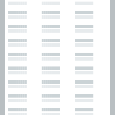
█████████
█████████
█████████
█████████
█████████
█████████
█████████
█████████
█████████
█████████
█████████
█████████
█████████
█████████
█████████
█████████
█████████
█████████
█████████
█████████
█████████
█████████
█████████
█████████
█████████
█████████
█████████
█████████
█████████
█████████
█████████
█████████
█████████
█████████
█████████
█████████
█████████
█████████
█████████
█████████
█████████
█████████
█████████
█████████
█████████
█████████
█████████
█████████
█████████
█████████
█████████