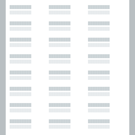
█████████
█████████
█████████
█████████
█████████
█████████
█████████
█████████
█████████
█████████
█████████
█████████
█████████
█████████
█████████
█████████
█████████
█████████
█████████
█████████
█████████
█████████
█████████
█████████
█████████
█████████
█████████
█████████
█████████
█████████
█████████
█████████
█████████
█████████
█████████
█████████
█████████
█████████
█████████
█████████
█████████
█████████
█████████
█████████
█████████
█████████
█████████
█████████