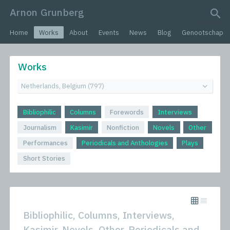
Arnon Grunberg
search query
Home
Works
About
Events
News
Blog
Genootschap
Works
Bibliophilic
Columns
Forewords
Interviews
Journalism
Kasimir
Nonfiction
Novels
Other
Performances
Periodicals and Anthologies
Plays
Short Stories
Bibliophilic, Columns, Interviews,
Kasimir, Novels, Other, Periodicals and