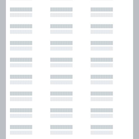
█████████
█████████
█████████
█████████
█████████
█████████
█████████
█████████
█████████
█████████
█████████
█████████
█████████
█████████
█████████
█████████
█████████
█████████
█████████
█████████
█████████
█████████
█████████
█████████
█████████
█████████
█████████
█████████
█████████
█████████
█████████
█████████
█████████
█████████
█████████
█████████
█████████
█████████
█████████
█████████
█████████
█████████
█████████
█████████
█████████
█████████
█████████
█████████