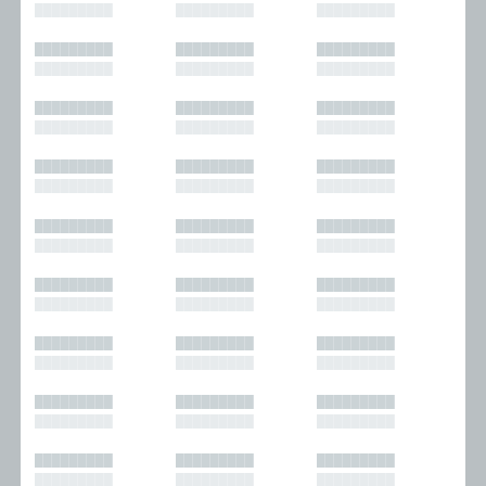
█████████
█████████
█████████
█████████
█████████
█████████
█████████
█████████
█████████
█████████
█████████
█████████
█████████
█████████
█████████
█████████
█████████
█████████
█████████
█████████
█████████
█████████
█████████
█████████
█████████
█████████
█████████
█████████
█████████
█████████
█████████
█████████
█████████
█████████
█████████
█████████
█████████
█████████
█████████
█████████
█████████
█████████
█████████
█████████
█████████
█████████
█████████
█████████
█████████
█████████
█████████