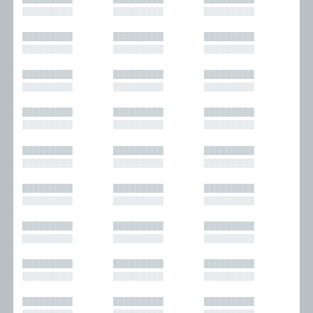
█████████
█████████
█████████
█████████
█████████
█████████
█████████
█████████
█████████
█████████
█████████
█████████
█████████
█████████
█████████
█████████
█████████
█████████
█████████
█████████
█████████
█████████
█████████
█████████
█████████
█████████
█████████
█████████
█████████
█████████
█████████
█████████
█████████
█████████
█████████
█████████
█████████
█████████
█████████
█████████
█████████
█████████
█████████
█████████
█████████
█████████
█████████
█████████