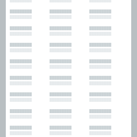
█████████
█████████
█████████
█████████
█████████
█████████
█████████
█████████
█████████
█████████
█████████
█████████
█████████
█████████
█████████
█████████
█████████
█████████
█████████
█████████
█████████
█████████
█████████
█████████
█████████
█████████
█████████
█████████
█████████
█████████
█████████
█████████
█████████
█████████
█████████
█████████
█████████
█████████
█████████
█████████
█████████
█████████
█████████
█████████
█████████
█████████
█████████
█████████
█████████
█████████
█████████