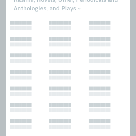
Anthologies, and Plays
All
Novels
█████████
█████████
█████████
Bibliophilic
Other
█████████
█████████
█████████
Columns
Performances
Forewords
Periodicals and
█████████
█████████
█████████
Interviews
Anthologies
█████████
█████████
█████████
Journalism
Plays
Kasimir
Short Stories
█████████
█████████
█████████
Nonfiction
█████████
█████████
█████████
█████████
█████████
█████████
█████████
█████████
█████████
█████████
█████████
█████████
█████████
█████████
█████████
█████████
█████████
█████████
█████████
█████████
█████████
█████████
█████████
█████████
█████████
█████████
█████████