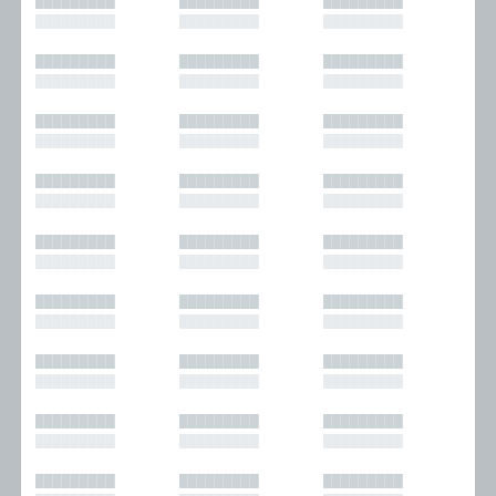
█████████
█████████
█████████
█████████
█████████
█████████
█████████
█████████
█████████
█████████
█████████
█████████
█████████
█████████
█████████
█████████
█████████
█████████
█████████
█████████
█████████
█████████
█████████
█████████
█████████
█████████
█████████
█████████
█████████
█████████
█████████
█████████
█████████
█████████
█████████
█████████
█████████
█████████
█████████
█████████
█████████
█████████
█████████
█████████
█████████
█████████
█████████
█████████
█████████
█████████
█████████