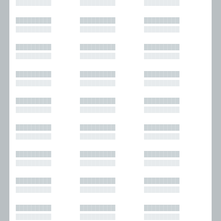
█████████
█████████
█████████
█████████
█████████
█████████
█████████
█████████
█████████
█████████
█████████
█████████
█████████
█████████
█████████
█████████
█████████
█████████
█████████
█████████
█████████
█████████
█████████
█████████
█████████
█████████
█████████
█████████
█████████
█████████
█████████
█████████
█████████
█████████
█████████
█████████
█████████
█████████
█████████
█████████
█████████
█████████
█████████
█████████
█████████
█████████
█████████
█████████
█████████
█████████
█████████