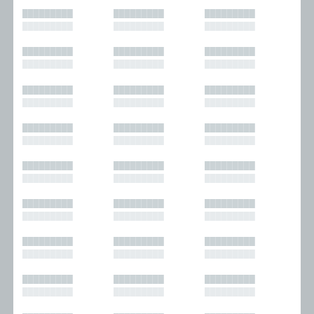
█████████
█████████
█████████
█████████
█████████
█████████
█████████
█████████
█████████
█████████
█████████
█████████
█████████
█████████
█████████
█████████
█████████
█████████
█████████
█████████
█████████
█████████
█████████
█████████
█████████
█████████
█████████
█████████
█████████
█████████
█████████
█████████
█████████
█████████
█████████
█████████
█████████
█████████
█████████
█████████
█████████
█████████
█████████
█████████
█████████
█████████
█████████
█████████