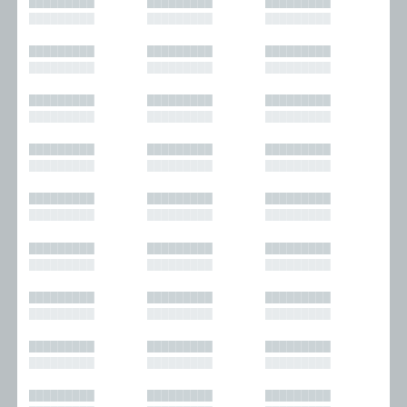
█████████
█████████
█████████
█████████
█████████
█████████
█████████
█████████
█████████
█████████
█████████
█████████
█████████
█████████
█████████
█████████
█████████
█████████
█████████
█████████
█████████
█████████
█████████
█████████
█████████
█████████
█████████
█████████
█████████
█████████
█████████
█████████
█████████
█████████
█████████
█████████
█████████
█████████
█████████
█████████
█████████
█████████
█████████
█████████
█████████
█████████
█████████
█████████
█████████
█████████
█████████