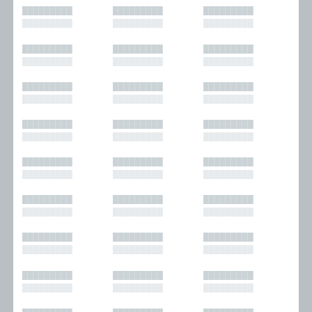
█████████
█████████
█████████
█████████
█████████
█████████
█████████
█████████
█████████
█████████
█████████
█████████
█████████
█████████
█████████
█████████
█████████
█████████
█████████
█████████
█████████
█████████
█████████
█████████
█████████
█████████
█████████
█████████
█████████
█████████
█████████
█████████
█████████
█████████
█████████
█████████
█████████
█████████
█████████
█████████
█████████
█████████
█████████
█████████
█████████
█████████
█████████
█████████