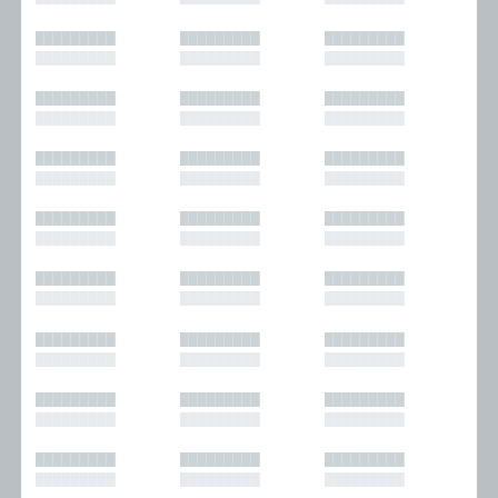
█████████
█████████
█████████
█████████
█████████
█████████
█████████
█████████
█████████
█████████
█████████
█████████
█████████
█████████
█████████
█████████
█████████
█████████
█████████
█████████
█████████
█████████
█████████
█████████
█████████
█████████
█████████
█████████
█████████
█████████
█████████
█████████
█████████
█████████
█████████
█████████
█████████
█████████
█████████
█████████
█████████
█████████
█████████
█████████
█████████
█████████
█████████
█████████