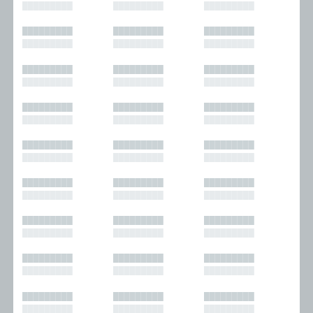
█████████
█████████
█████████
█████████
█████████
█████████
█████████
█████████
█████████
█████████
█████████
█████████
█████████
█████████
█████████
█████████
█████████
█████████
█████████
█████████
█████████
█████████
█████████
█████████
█████████
█████████
█████████
█████████
█████████
█████████
█████████
█████████
█████████
█████████
█████████
█████████
█████████
█████████
█████████
█████████
█████████
█████████
█████████
█████████
█████████
█████████
█████████
█████████
█████████
█████████
█████████