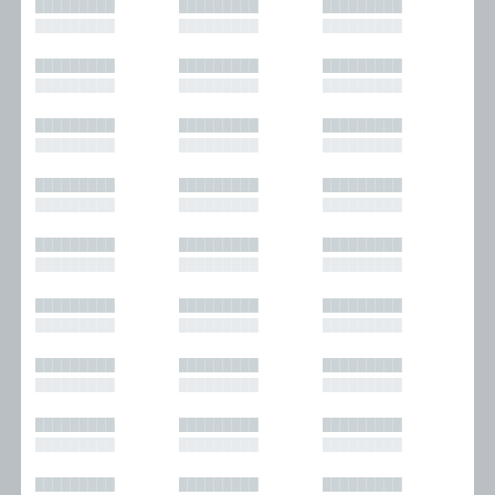
█████████
█████████
█████████
█████████
█████████
█████████
█████████
█████████
█████████
█████████
█████████
█████████
█████████
█████████
█████████
█████████
█████████
█████████
█████████
█████████
█████████
█████████
█████████
█████████
█████████
█████████
█████████
█████████
█████████
█████████
█████████
█████████
█████████
█████████
█████████
█████████
█████████
█████████
█████████
█████████
█████████
█████████
█████████
█████████
█████████
█████████
█████████
█████████
█████████
█████████
█████████