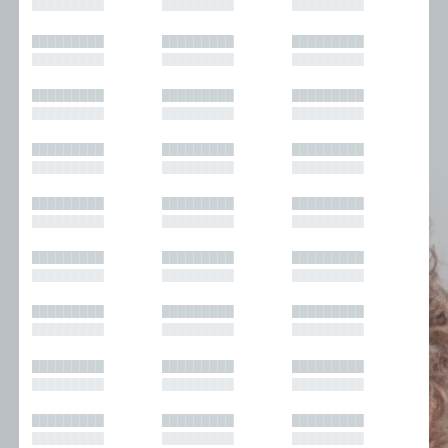
█████████
█████████
█████████
█████████
█████████
█████████
█████████
█████████
█████████
█████████
█████████
█████████
█████████
█████████
█████████
█████████
█████████
█████████
█████████
█████████
█████████
█████████
█████████
█████████
█████████
█████████
█████████
█████████
█████████
█████████
█████████
█████████
█████████
█████████
█████████
█████████
█████████
█████████
█████████
█████████
█████████
█████████
█████████
█████████
█████████
█████████
█████████
█████████
█████████
█████████
█████████