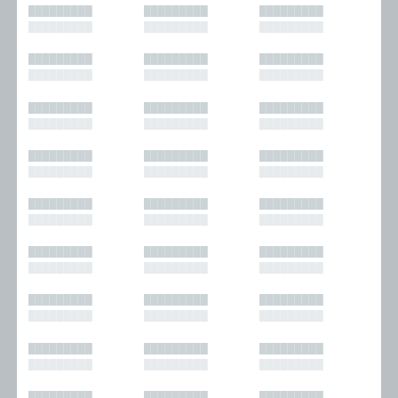
█████████
█████████
█████████
█████████
█████████
█████████
█████████
█████████
█████████
█████████
█████████
█████████
█████████
█████████
█████████
█████████
█████████
█████████
█████████
█████████
█████████
█████████
█████████
█████████
█████████
█████████
█████████
█████████
█████████
█████████
█████████
█████████
█████████
█████████
█████████
█████████
█████████
█████████
█████████
█████████
█████████
█████████
█████████
█████████
█████████
█████████
█████████
█████████
█████████
█████████
█████████