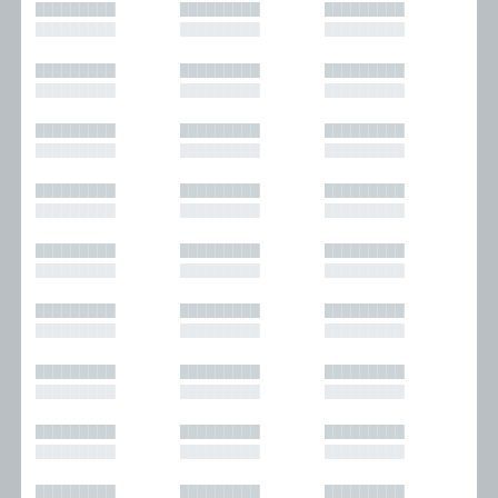
█████████
█████████
█████████
█████████
█████████
█████████
█████████
█████████
█████████
█████████
█████████
█████████
█████████
█████████
█████████
█████████
█████████
█████████
█████████
█████████
█████████
█████████
█████████
█████████
█████████
█████████
█████████
█████████
█████████
█████████
█████████
█████████
█████████
█████████
█████████
█████████
█████████
█████████
█████████
█████████
█████████
█████████
█████████
█████████
█████████
█████████
█████████
█████████
█████████
█████████
█████████