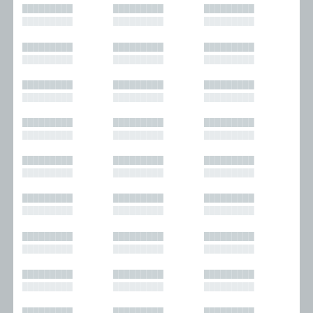
█████████
█████████
█████████
█████████
█████████
█████████
█████████
█████████
█████████
█████████
█████████
█████████
█████████
█████████
█████████
█████████
█████████
█████████
█████████
█████████
█████████
█████████
█████████
█████████
█████████
█████████
█████████
█████████
█████████
█████████
█████████
█████████
█████████
█████████
█████████
█████████
█████████
█████████
█████████
█████████
█████████
█████████
█████████
█████████
█████████
█████████
█████████
█████████
█████████
█████████
█████████