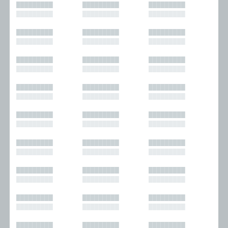
█████████
█████████
█████████
█████████
█████████
█████████
█████████
█████████
█████████
█████████
█████████
█████████
█████████
█████████
█████████
█████████
█████████
█████████
█████████
█████████
█████████
█████████
█████████
█████████
█████████
█████████
█████████
█████████
█████████
█████████
█████████
█████████
█████████
█████████
█████████
█████████
█████████
█████████
█████████
█████████
█████████
█████████
█████████
█████████
█████████
█████████
█████████
█████████
█████████
█████████
█████████