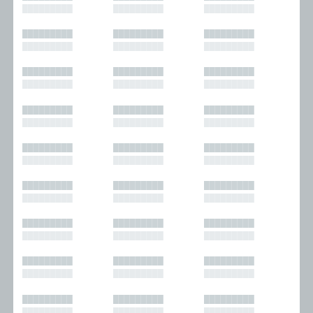
█████████
█████████
█████████
█████████
█████████
█████████
█████████
█████████
█████████
█████████
█████████
█████████
█████████
█████████
█████████
█████████
█████████
█████████
█████████
█████████
█████████
█████████
█████████
█████████
█████████
█████████
█████████
█████████
█████████
█████████
█████████
█████████
█████████
█████████
█████████
█████████
█████████
█████████
█████████
█████████
█████████
█████████
█████████
█████████
█████████
█████████
█████████
█████████
█████████
█████████
█████████