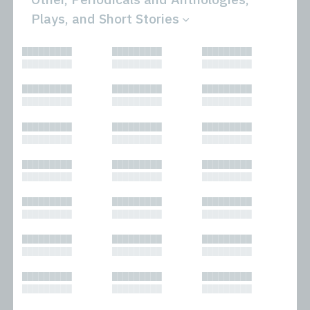
Plays, and Short Stories
All
Novels
█████████
█████████
█████████
Bibliophilic
Other
█████████
█████████
█████████
Columns
Performances
Forewords
Periodicals and
█████████
█████████
█████████
Interviews
Anthologies
█████████
█████████
█████████
Journalism
Plays
Kasimir
Short Stories
█████████
█████████
█████████
Nonfiction
█████████
█████████
█████████
█████████
█████████
█████████
█████████
█████████
█████████
█████████
█████████
█████████
█████████
█████████
█████████
█████████
█████████
█████████
█████████
█████████
█████████
█████████
█████████
█████████
█████████
█████████
█████████