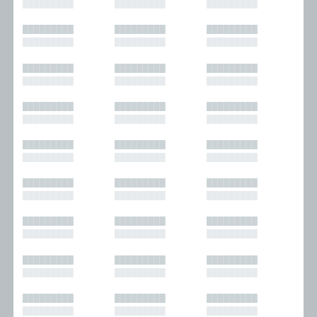
█████████
█████████
█████████
█████████
█████████
█████████
█████████
█████████
█████████
█████████
█████████
█████████
█████████
█████████
█████████
█████████
█████████
█████████
█████████
█████████
█████████
█████████
█████████
█████████
█████████
█████████
█████████
█████████
█████████
█████████
█████████
█████████
█████████
█████████
█████████
█████████
█████████
█████████
█████████
█████████
█████████
█████████
█████████
█████████
█████████
█████████
█████████
█████████
█████████
█████████
█████████