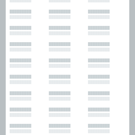
█████████
█████████
█████████
█████████
█████████
█████████
█████████
█████████
█████████
█████████
█████████
█████████
█████████
█████████
█████████
█████████
█████████
█████████
█████████
█████████
█████████
█████████
█████████
█████████
█████████
█████████
█████████
█████████
█████████
█████████
█████████
█████████
█████████
█████████
█████████
█████████
█████████
█████████
█████████
█████████
█████████
█████████
█████████
█████████
█████████
█████████
█████████
█████████
█████████
█████████
█████████