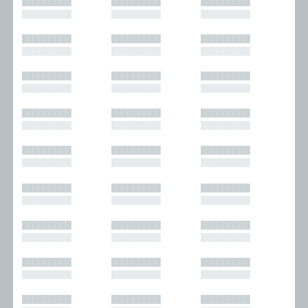
█████████
█████████
█████████
█████████
█████████
█████████
█████████
█████████
█████████
█████████
█████████
█████████
█████████
█████████
█████████
█████████
█████████
█████████
█████████
█████████
█████████
█████████
█████████
█████████
█████████
█████████
█████████
█████████
█████████
█████████
█████████
█████████
█████████
█████████
█████████
█████████
█████████
█████████
█████████
█████████
█████████
█████████
█████████
█████████
█████████
█████████
█████████
█████████
█████████
█████████
█████████