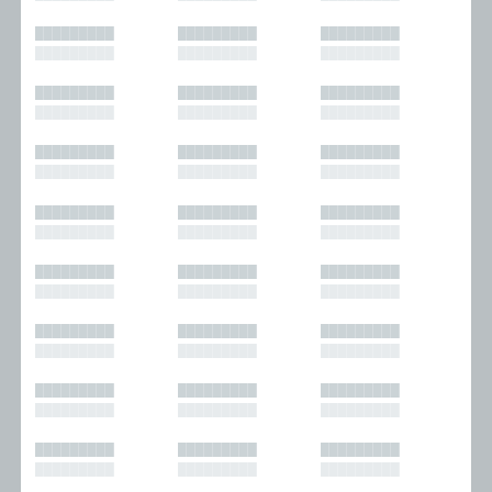
█████████
█████████
█████████
█████████
█████████
█████████
█████████
█████████
█████████
█████████
█████████
█████████
█████████
█████████
█████████
█████████
█████████
█████████
█████████
█████████
█████████
█████████
█████████
█████████
█████████
█████████
█████████
█████████
█████████
█████████
█████████
█████████
█████████
█████████
█████████
█████████
█████████
█████████
█████████
█████████
█████████
█████████
█████████
█████████
█████████
█████████
█████████
█████████