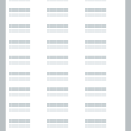
█████████
█████████
█████████
█████████
█████████
█████████
█████████
█████████
█████████
█████████
█████████
█████████
█████████
█████████
█████████
█████████
█████████
█████████
█████████
█████████
█████████
█████████
█████████
█████████
█████████
█████████
█████████
█████████
█████████
█████████
█████████
█████████
█████████
█████████
█████████
█████████
█████████
█████████
█████████
█████████
█████████
█████████
█████████
█████████
█████████
█████████
█████████
█████████