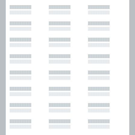
█████████
█████████
█████████
█████████
█████████
█████████
█████████
█████████
█████████
█████████
█████████
█████████
█████████
█████████
█████████
█████████
█████████
█████████
█████████
█████████
█████████
█████████
█████████
█████████
█████████
█████████
█████████
█████████
█████████
█████████
█████████
█████████
█████████
█████████
█████████
█████████
█████████
█████████
█████████
█████████
█████████
█████████
█████████
█████████
█████████
█████████
█████████
█████████