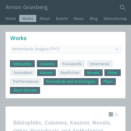
Arnon Grunberg
search query
Home
Works
About
Events
News
Blog
Genootschap
Works
Bibliophilic
Columns
Forewords
Interviews
Journalism
Kasimir
Nonfiction
Novels
Other
Performances
Periodicals and Anthologies
Plays
Short Stories
Bibliophilic, Columns, Kasimir, Novels,
Other, Periodicals and Anthologies,