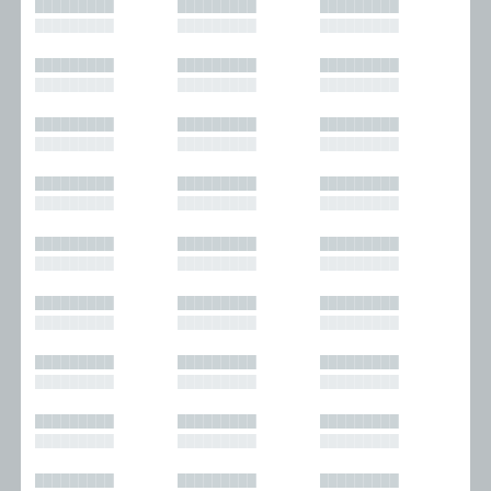
█████████
█████████
█████████
█████████
█████████
█████████
█████████
█████████
█████████
█████████
█████████
█████████
█████████
█████████
█████████
█████████
█████████
█████████
█████████
█████████
█████████
█████████
█████████
█████████
█████████
█████████
█████████
█████████
█████████
█████████
█████████
█████████
█████████
█████████
█████████
█████████
█████████
█████████
█████████
█████████
█████████
█████████
█████████
█████████
█████████
█████████
█████████
█████████
█████████
█████████
█████████