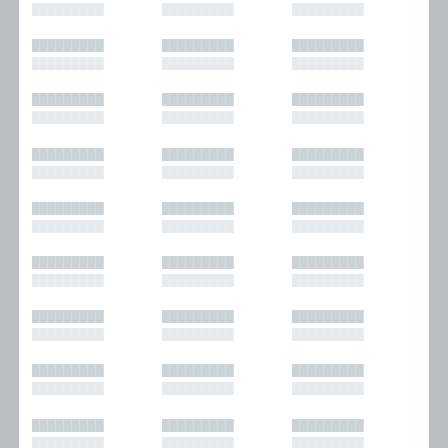
█████████
█████████
█████████
█████████
█████████
█████████
█████████
█████████
█████████
█████████
█████████
█████████
█████████
█████████
█████████
█████████
█████████
█████████
█████████
█████████
█████████
█████████
█████████
█████████
█████████
█████████
█████████
█████████
█████████
█████████
█████████
█████████
█████████
█████████
█████████
█████████
█████████
█████████
█████████
█████████
█████████
█████████
█████████
█████████
█████████
█████████
█████████
█████████
█████████
█████████
█████████