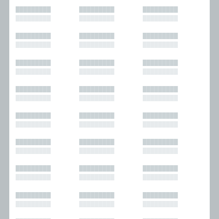
█████████
█████████
█████████
█████████
█████████
█████████
█████████
█████████
█████████
█████████
█████████
█████████
█████████
█████████
█████████
█████████
█████████
█████████
█████████
█████████
█████████
█████████
█████████
█████████
█████████
█████████
█████████
█████████
█████████
█████████
█████████
█████████
█████████
█████████
█████████
█████████
█████████
█████████
█████████
█████████
█████████
█████████
█████████
█████████
█████████
█████████
█████████
█████████