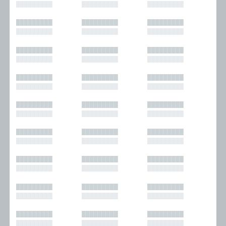
█████████
█████████
█████████
█████████
█████████
█████████
█████████
█████████
█████████
█████████
█████████
█████████
█████████
█████████
█████████
█████████
█████████
█████████
█████████
█████████
█████████
█████████
█████████
█████████
█████████
█████████
█████████
█████████
█████████
█████████
█████████
█████████
█████████
█████████
█████████
█████████
█████████
█████████
█████████
█████████
█████████
█████████
█████████
█████████
█████████
█████████
█████████
█████████
█████████
█████████
█████████