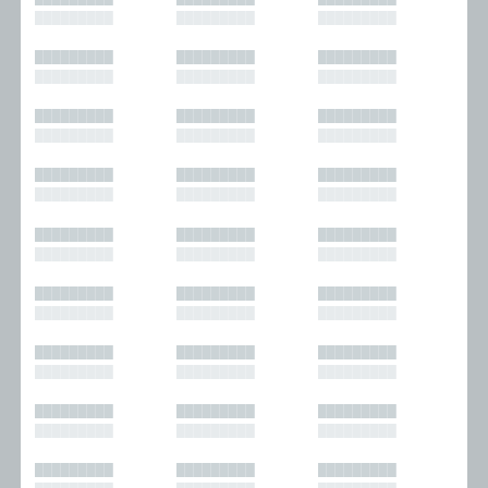
█████████
█████████
█████████
█████████
█████████
█████████
█████████
█████████
█████████
█████████
█████████
█████████
█████████
█████████
█████████
█████████
█████████
█████████
█████████
█████████
█████████
█████████
█████████
█████████
█████████
█████████
█████████
█████████
█████████
█████████
█████████
█████████
█████████
█████████
█████████
█████████
█████████
█████████
█████████
█████████
█████████
█████████
█████████
█████████
█████████
█████████
█████████
█████████