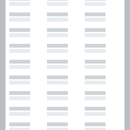
█████████
█████████
█████████
█████████
█████████
█████████
█████████
█████████
█████████
█████████
█████████
█████████
█████████
█████████
█████████
█████████
█████████
█████████
█████████
█████████
█████████
█████████
█████████
█████████
█████████
█████████
█████████
█████████
█████████
█████████
█████████
█████████
█████████
█████████
█████████
█████████
█████████
█████████
█████████
█████████
█████████
█████████
█████████
█████████
█████████
█████████
█████████
█████████
█████████
█████████
█████████