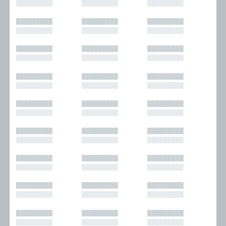
█████████
█████████
█████████
█████████
█████████
█████████
█████████
█████████
█████████
█████████
█████████
█████████
█████████
█████████
█████████
█████████
█████████
█████████
█████████
█████████
█████████
█████████
█████████
█████████
█████████
█████████
█████████
█████████
█████████
█████████
█████████
█████████
█████████
█████████
█████████
█████████
█████████
█████████
█████████
█████████
█████████
█████████
█████████
█████████
█████████
█████████
█████████
█████████
█████████
█████████
█████████