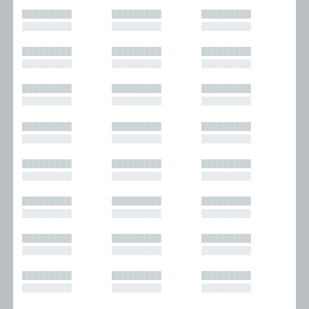
█████████
█████████
█████████
█████████
█████████
█████████
█████████
█████████
█████████
█████████
█████████
█████████
█████████
█████████
█████████
█████████
█████████
█████████
█████████
█████████
█████████
█████████
█████████
█████████
█████████
█████████
█████████
█████████
█████████
█████████
█████████
█████████
█████████
█████████
█████████
█████████
█████████
█████████
█████████
█████████
█████████
█████████
█████████
█████████
█████████
█████████
█████████
█████████