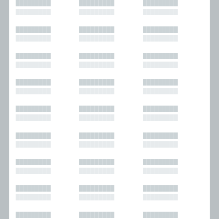
█████████
█████████
█████████
█████████
█████████
█████████
█████████
█████████
█████████
█████████
█████████
█████████
█████████
█████████
█████████
█████████
█████████
█████████
█████████
█████████
█████████
█████████
█████████
█████████
█████████
█████████
█████████
█████████
█████████
█████████
█████████
█████████
█████████
█████████
█████████
█████████
█████████
█████████
█████████
█████████
█████████
█████████
█████████
█████████
█████████
█████████
█████████
█████████
█████████
█████████
█████████