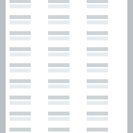
█████████
█████████
█████████
█████████
█████████
█████████
█████████
█████████
█████████
█████████
█████████
█████████
█████████
█████████
█████████
█████████
█████████
█████████
█████████
█████████
█████████
█████████
█████████
█████████
█████████
█████████
█████████
█████████
█████████
█████████
█████████
█████████
█████████
█████████
█████████
█████████
█████████
█████████
█████████
█████████
█████████
█████████
█████████
█████████
█████████
█████████
█████████
█████████
█████████
█████████
█████████