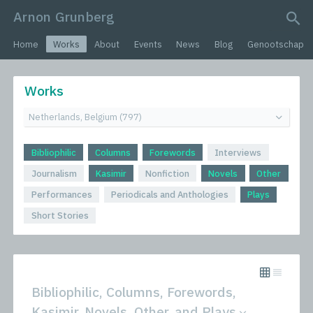
Arnon Grunberg
search query
Home
Works
About
Events
News
Blog
Genootschap
Works
Bibliophilic
Columns
Forewords
Interviews
Journalism
Kasimir
Nonfiction
Novels
Other
Performances
Periodicals and Anthologies
Plays
Short Stories
Bibliophilic, Columns, Forewords,
Kasimir, Novels, Other, and Plays