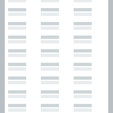
█████████
█████████
█████████
█████████
█████████
█████████
█████████
█████████
█████████
█████████
█████████
█████████
█████████
█████████
█████████
█████████
█████████
█████████
█████████
█████████
█████████
█████████
█████████
█████████
█████████
█████████
█████████
█████████
█████████
█████████
█████████
█████████
█████████
█████████
█████████
█████████
█████████
█████████
█████████
█████████
█████████
█████████
█████████
█████████
█████████
█████████
█████████
█████████
█████████
█████████
█████████