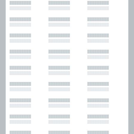
█████████
█████████
█████████
█████████
█████████
█████████
█████████
█████████
█████████
█████████
█████████
█████████
█████████
█████████
█████████
█████████
█████████
█████████
█████████
█████████
█████████
█████████
█████████
█████████
█████████
█████████
█████████
█████████
█████████
█████████
█████████
█████████
█████████
█████████
█████████
█████████
█████████
█████████
█████████
█████████
█████████
█████████
█████████
█████████
█████████
█████████
█████████
█████████
█████████
█████████
█████████