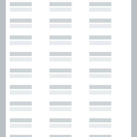
█████████
█████████
█████████
█████████
█████████
█████████
█████████
█████████
█████████
█████████
█████████
█████████
█████████
█████████
█████████
█████████
█████████
█████████
█████████
█████████
█████████
█████████
█████████
█████████
█████████
█████████
█████████
█████████
█████████
█████████
█████████
█████████
█████████
█████████
█████████
█████████
█████████
█████████
█████████
█████████
█████████
█████████
█████████
█████████
█████████
█████████
█████████
█████████
█████████
█████████
█████████