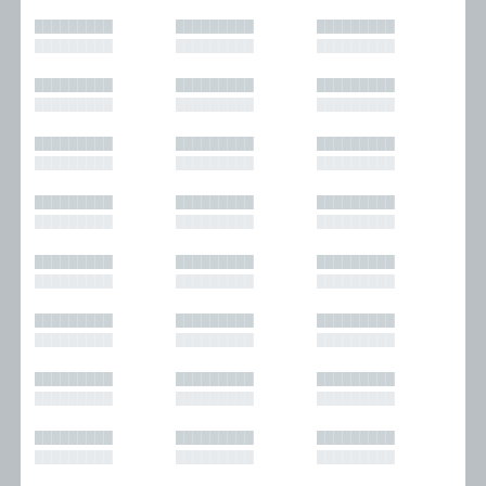
█████████
█████████
█████████
█████████
█████████
█████████
█████████
█████████
█████████
█████████
█████████
█████████
█████████
█████████
█████████
█████████
█████████
█████████
█████████
█████████
█████████
█████████
█████████
█████████
█████████
█████████
█████████
█████████
█████████
█████████
█████████
█████████
█████████
█████████
█████████
█████████
█████████
█████████
█████████
█████████
█████████
█████████
█████████
█████████
█████████
█████████
█████████
█████████