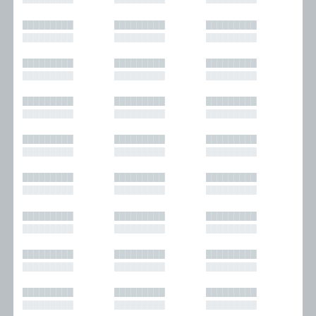
█████████
█████████
█████████
█████████
█████████
█████████
█████████
█████████
█████████
█████████
█████████
█████████
█████████
█████████
█████████
█████████
█████████
█████████
█████████
█████████
█████████
█████████
█████████
█████████
█████████
█████████
█████████
█████████
█████████
█████████
█████████
█████████
█████████
█████████
█████████
█████████
█████████
█████████
█████████
█████████
█████████
█████████
█████████
█████████
█████████
█████████
█████████
█████████