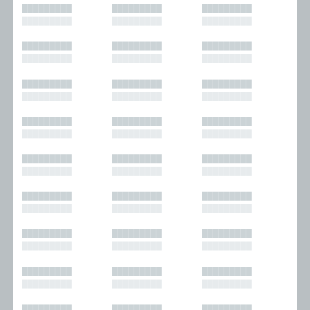
█████████
█████████
█████████
█████████
█████████
█████████
█████████
█████████
█████████
█████████
█████████
█████████
█████████
█████████
█████████
█████████
█████████
█████████
█████████
█████████
█████████
█████████
█████████
█████████
█████████
█████████
█████████
█████████
█████████
█████████
█████████
█████████
█████████
█████████
█████████
█████████
█████████
█████████
█████████
█████████
█████████
█████████
█████████
█████████
█████████
█████████
█████████
█████████
█████████
█████████
█████████