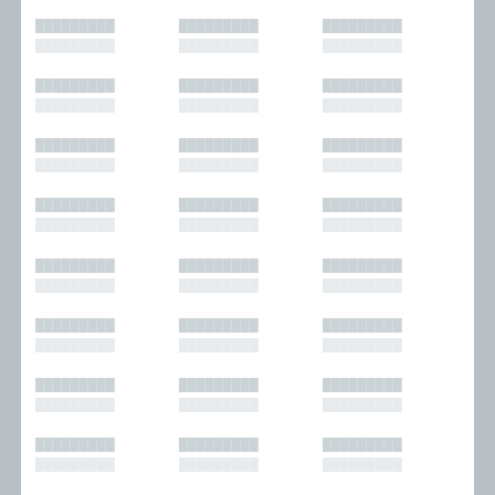
█████████
█████████
█████████
█████████
█████████
█████████
█████████
█████████
█████████
█████████
█████████
█████████
█████████
█████████
█████████
█████████
█████████
█████████
█████████
█████████
█████████
█████████
█████████
█████████
█████████
█████████
█████████
█████████
█████████
█████████
█████████
█████████
█████████
█████████
█████████
█████████
█████████
█████████
█████████
█████████
█████████
█████████
█████████
█████████
█████████
█████████
█████████
█████████