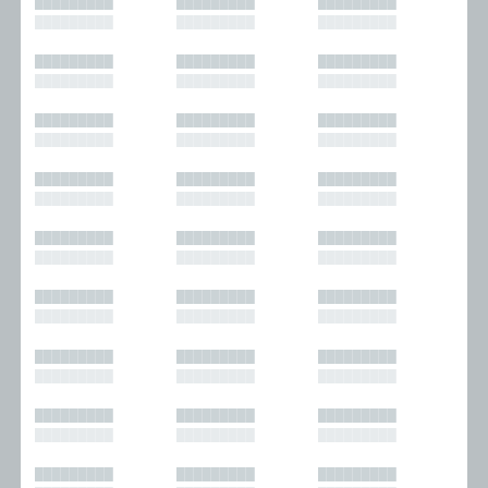
█████████
█████████
█████████
█████████
█████████
█████████
█████████
█████████
█████████
█████████
█████████
█████████
█████████
█████████
█████████
█████████
█████████
█████████
█████████
█████████
█████████
█████████
█████████
█████████
█████████
█████████
█████████
█████████
█████████
█████████
█████████
█████████
█████████
█████████
█████████
█████████
█████████
█████████
█████████
█████████
█████████
█████████
█████████
█████████
█████████
█████████
█████████
█████████
█████████
█████████
█████████