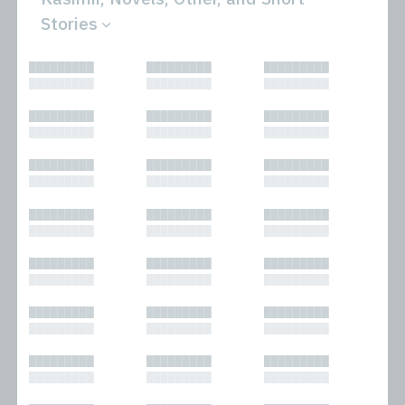
Stories
All
Novels
█████████
█████████
█████████
Bibliophilic
Other
█████████
█████████
█████████
Columns
Performances
Forewords
Periodicals and
█████████
█████████
█████████
Interviews
Anthologies
█████████
█████████
█████████
Journalism
Plays
Kasimir
Short Stories
█████████
█████████
█████████
Nonfiction
█████████
█████████
█████████
█████████
█████████
█████████
█████████
█████████
█████████
█████████
█████████
█████████
█████████
█████████
█████████
█████████
█████████
█████████
█████████
█████████
█████████
█████████
█████████
█████████
█████████
█████████
█████████