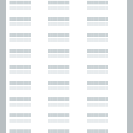
█████████
█████████
█████████
█████████
█████████
█████████
█████████
█████████
█████████
█████████
█████████
█████████
█████████
█████████
█████████
█████████
█████████
█████████
█████████
█████████
█████████
█████████
█████████
█████████
█████████
█████████
█████████
█████████
█████████
█████████
█████████
█████████
█████████
█████████
█████████
█████████
█████████
█████████
█████████
█████████
█████████
█████████
█████████
█████████
█████████
█████████
█████████
█████████
█████████
█████████
█████████