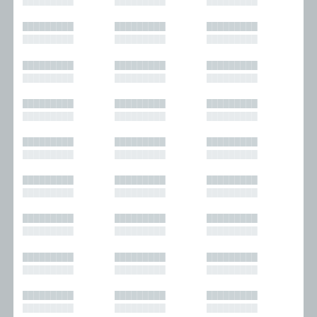
█████████
█████████
█████████
█████████
█████████
█████████
█████████
█████████
█████████
█████████
█████████
█████████
█████████
█████████
█████████
█████████
█████████
█████████
█████████
█████████
█████████
█████████
█████████
█████████
█████████
█████████
█████████
█████████
█████████
█████████
█████████
█████████
█████████
█████████
█████████
█████████
█████████
█████████
█████████
█████████
█████████
█████████
█████████
█████████
█████████
█████████
█████████
█████████
█████████
█████████
█████████