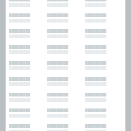
█████████
█████████
█████████
█████████
█████████
█████████
█████████
█████████
█████████
█████████
█████████
█████████
█████████
█████████
█████████
█████████
█████████
█████████
█████████
█████████
█████████
█████████
█████████
█████████
█████████
█████████
█████████
█████████
█████████
█████████
█████████
█████████
█████████
█████████
█████████
█████████
█████████
█████████
█████████
█████████
█████████
█████████
█████████
█████████
█████████
█████████
█████████
█████████