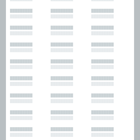
█████████
█████████
█████████
█████████
█████████
█████████
█████████
█████████
█████████
█████████
█████████
█████████
█████████
█████████
█████████
█████████
█████████
█████████
█████████
█████████
█████████
█████████
█████████
█████████
█████████
█████████
█████████
█████████
█████████
█████████
█████████
█████████
█████████
█████████
█████████
█████████
█████████
█████████
█████████
█████████
█████████
█████████
█████████
█████████
█████████
█████████
█████████
█████████