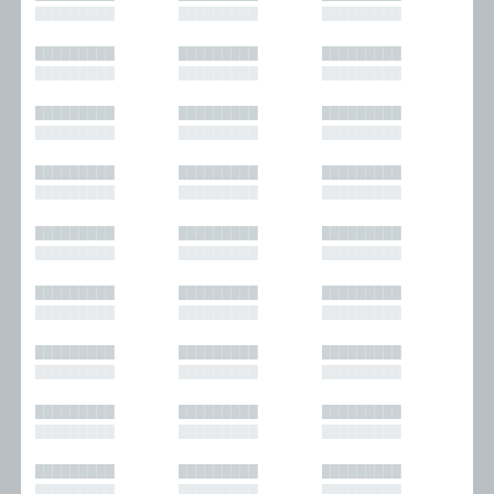
█████████
█████████
█████████
█████████
█████████
█████████
█████████
█████████
█████████
█████████
█████████
█████████
█████████
█████████
█████████
█████████
█████████
█████████
█████████
█████████
█████████
█████████
█████████
█████████
█████████
█████████
█████████
█████████
█████████
█████████
█████████
█████████
█████████
█████████
█████████
█████████
█████████
█████████
█████████
█████████
█████████
█████████
█████████
█████████
█████████
█████████
█████████
█████████
█████████
█████████
█████████