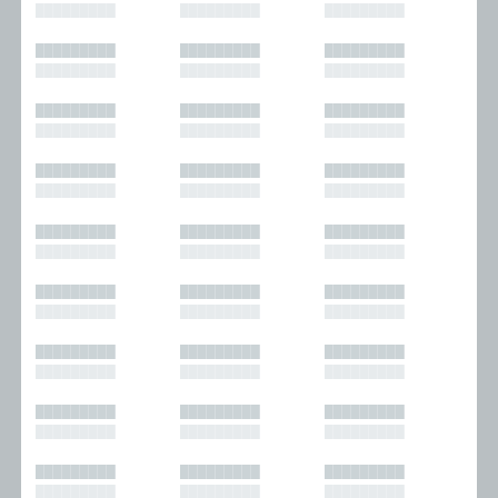
█████████
█████████
█████████
█████████
█████████
█████████
█████████
█████████
█████████
█████████
█████████
█████████
█████████
█████████
█████████
█████████
█████████
█████████
█████████
█████████
█████████
█████████
█████████
█████████
█████████
█████████
█████████
█████████
█████████
█████████
█████████
█████████
█████████
█████████
█████████
█████████
█████████
█████████
█████████
█████████
█████████
█████████
█████████
█████████
█████████
█████████
█████████
█████████
█████████
█████████
█████████