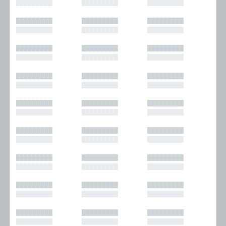
█████████
█████████
█████████
█████████
█████████
█████████
█████████
█████████
█████████
█████████
█████████
█████████
█████████
█████████
█████████
█████████
█████████
█████████
█████████
█████████
█████████
█████████
█████████
█████████
█████████
█████████
█████████
█████████
█████████
█████████
█████████
█████████
█████████
█████████
█████████
█████████
█████████
█████████
█████████
█████████
█████████
█████████
█████████
█████████
█████████
█████████
█████████
█████████
█████████
█████████
█████████