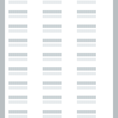
█████████
█████████
█████████
█████████
█████████
█████████
█████████
█████████
█████████
█████████
█████████
█████████
█████████
█████████
█████████
█████████
█████████
█████████
█████████
█████████
█████████
█████████
█████████
█████████
█████████
█████████
█████████
█████████
█████████
█████████
█████████
█████████
█████████
█████████
█████████
█████████
█████████
█████████
█████████
█████████
█████████
█████████
█████████
█████████
█████████
█████████
█████████
█████████
█████████
█████████
█████████