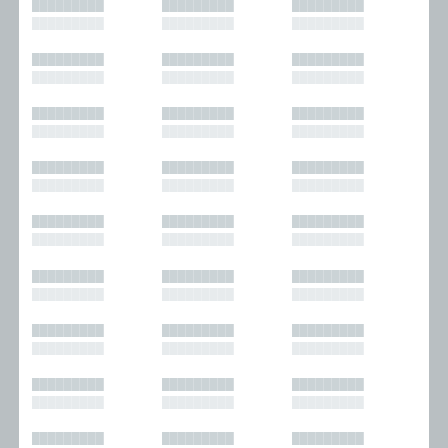
█████████
█████████
█████████
█████████
█████████
█████████
█████████
█████████
█████████
█████████
█████████
█████████
█████████
█████████
█████████
█████████
█████████
█████████
█████████
█████████
█████████
█████████
█████████
█████████
█████████
█████████
█████████
█████████
█████████
█████████
█████████
█████████
█████████
█████████
█████████
█████████
█████████
█████████
█████████
█████████
█████████
█████████
█████████
█████████
█████████
█████████
█████████
█████████
█████████
█████████
█████████