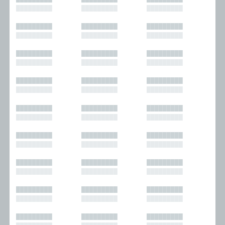
█████████
█████████
█████████
█████████
█████████
█████████
█████████
█████████
█████████
█████████
█████████
█████████
█████████
█████████
█████████
█████████
█████████
█████████
█████████
█████████
█████████
█████████
█████████
█████████
█████████
█████████
█████████
█████████
█████████
█████████
█████████
█████████
█████████
█████████
█████████
█████████
█████████
█████████
█████████
█████████
█████████
█████████
█████████
█████████
█████████
█████████
█████████
█████████