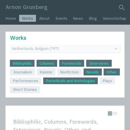
Arnon Grunberg
search query
Home
Works
About
Events
News
Blog
Genootschap
Works
Bibliophilic
Columns
Forewords
Interviews
Journalism
Kasimir
Nonfiction
Novels
Other
Performances
Periodicals and Anthologies
Plays
Short Stories
Bibliophilic, Columns, Forewords,
Interviews, Novels, Other, and