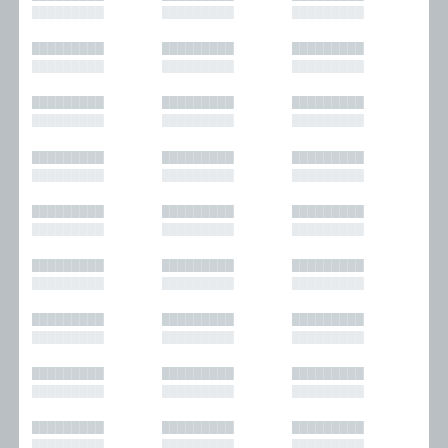
█████████
█████████
█████████
█████████
█████████
█████████
█████████
█████████
█████████
█████████
█████████
█████████
█████████
█████████
█████████
█████████
█████████
█████████
█████████
█████████
█████████
█████████
█████████
█████████
█████████
█████████
█████████
█████████
█████████
█████████
█████████
█████████
█████████
█████████
█████████
█████████
█████████
█████████
█████████
█████████
█████████
█████████
█████████
█████████
█████████
█████████
█████████
█████████
█████████
█████████
█████████