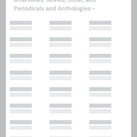
Periodicals and Anthologies
All
Novels
█████████
█████████
█████████
Bibliophilic
Other
█████████
█████████
█████████
Columns
Performances
Forewords
Periodicals and
█████████
█████████
█████████
Interviews
Anthologies
█████████
█████████
█████████
Journalism
Plays
Kasimir
Short Stories
█████████
█████████
█████████
Nonfiction
█████████
█████████
█████████
█████████
█████████
█████████
█████████
█████████
█████████
█████████
█████████
█████████
█████████
█████████
█████████
█████████
█████████
█████████
█████████
█████████
█████████
█████████
█████████
█████████
█████████
█████████
█████████