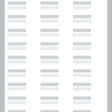
█████████
█████████
█████████
█████████
█████████
█████████
█████████
█████████
█████████
█████████
█████████
█████████
█████████
█████████
█████████
█████████
█████████
█████████
█████████
█████████
█████████
█████████
█████████
█████████
█████████
█████████
█████████
█████████
█████████
█████████
█████████
█████████
█████████
█████████
█████████
█████████
█████████
█████████
█████████
█████████
█████████
█████████
█████████
█████████
█████████
█████████
█████████
█████████
█████████
█████████
█████████