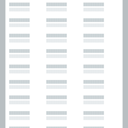
█████████
█████████
█████████
█████████
█████████
█████████
█████████
█████████
█████████
█████████
█████████
█████████
█████████
█████████
█████████
█████████
█████████
█████████
█████████
█████████
█████████
█████████
█████████
█████████
█████████
█████████
█████████
█████████
█████████
█████████
█████████
█████████
█████████
█████████
█████████
█████████
█████████
█████████
█████████
█████████
█████████
█████████
█████████
█████████
█████████
█████████
█████████
█████████