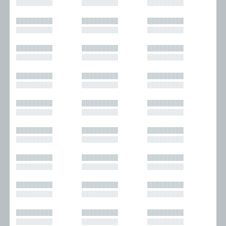
█████████
█████████
█████████
█████████
█████████
█████████
█████████
█████████
█████████
█████████
█████████
█████████
█████████
█████████
█████████
█████████
█████████
█████████
█████████
█████████
█████████
█████████
█████████
█████████
█████████
█████████
█████████
█████████
█████████
█████████
█████████
█████████
█████████
█████████
█████████
█████████
█████████
█████████
█████████
█████████
█████████
█████████
█████████
█████████
█████████
█████████
█████████
█████████
█████████
█████████
█████████