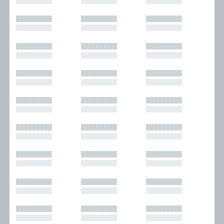
█████████
█████████
█████████
█████████
█████████
█████████
█████████
█████████
█████████
█████████
█████████
█████████
█████████
█████████
█████████
█████████
█████████
█████████
█████████
█████████
█████████
█████████
█████████
█████████
█████████
█████████
█████████
█████████
█████████
█████████
█████████
█████████
█████████
█████████
█████████
█████████
█████████
█████████
█████████
█████████
█████████
█████████
█████████
█████████
█████████
█████████
█████████
█████████
█████████
█████████
█████████