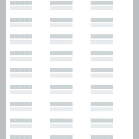
█████████
█████████
█████████
█████████
█████████
█████████
█████████
█████████
█████████
█████████
█████████
█████████
█████████
█████████
█████████
█████████
█████████
█████████
█████████
█████████
█████████
█████████
█████████
█████████
█████████
█████████
█████████
█████████
█████████
█████████
█████████
█████████
█████████
█████████
█████████
█████████
█████████
█████████
█████████
█████████
█████████
█████████
█████████
█████████
█████████
█████████
█████████
█████████
█████████
█████████
█████████