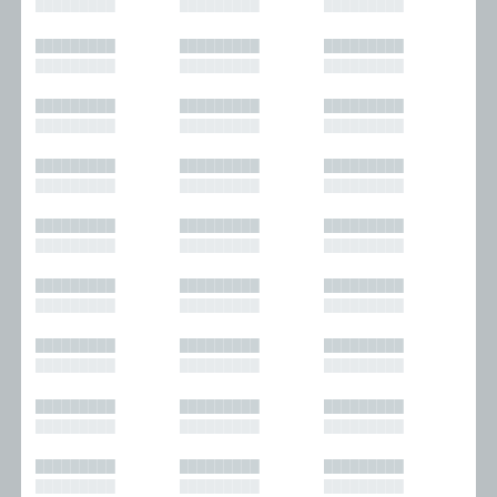
█████████
█████████
█████████
█████████
█████████
█████████
█████████
█████████
█████████
█████████
█████████
█████████
█████████
█████████
█████████
█████████
█████████
█████████
█████████
█████████
█████████
█████████
█████████
█████████
█████████
█████████
█████████
█████████
█████████
█████████
█████████
█████████
█████████
█████████
█████████
█████████
█████████
█████████
█████████
█████████
█████████
█████████
█████████
█████████
█████████
█████████
█████████
█████████
█████████
█████████
█████████