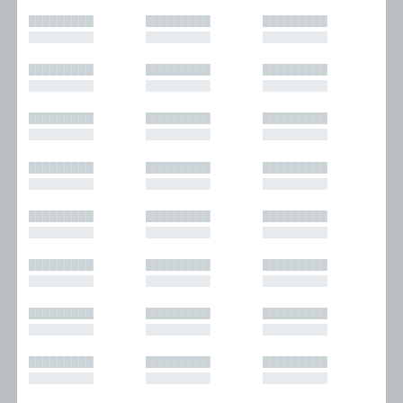
█████████
█████████
█████████
█████████
█████████
█████████
█████████
█████████
█████████
█████████
█████████
█████████
█████████
█████████
█████████
█████████
█████████
█████████
█████████
█████████
█████████
█████████
█████████
█████████
█████████
█████████
█████████
█████████
█████████
█████████
█████████
█████████
█████████
█████████
█████████
█████████
█████████
█████████
█████████
█████████
█████████
█████████
█████████
█████████
█████████
█████████
█████████
█████████