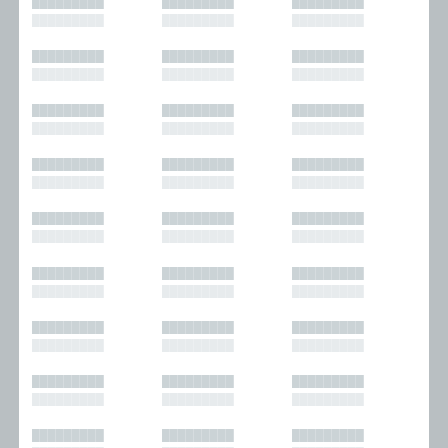
█████████
█████████
█████████
█████████
█████████
█████████
█████████
█████████
█████████
█████████
█████████
█████████
█████████
█████████
█████████
█████████
█████████
█████████
█████████
█████████
█████████
█████████
█████████
█████████
█████████
█████████
█████████
█████████
█████████
█████████
█████████
█████████
█████████
█████████
█████████
█████████
█████████
█████████
█████████
█████████
█████████
█████████
█████████
█████████
█████████
█████████
█████████
█████████
█████████
█████████
█████████