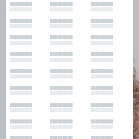
█████████
█████████
█████████
█████████
█████████
█████████
█████████
█████████
█████████
█████████
█████████
█████████
█████████
█████████
█████████
█████████
█████████
█████████
█████████
█████████
█████████
█████████
█████████
█████████
█████████
█████████
█████████
█████████
█████████
█████████
█████████
█████████
█████████
█████████
█████████
█████████
█████████
█████████
█████████
█████████
█████████
█████████
█████████
█████████
█████████
█████████
█████████
█████████
█████████
█████████
█████████