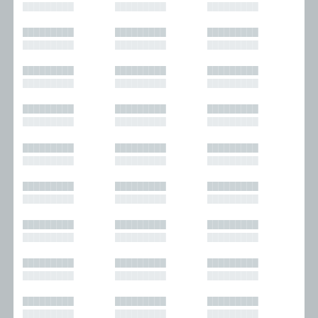
█████████
█████████
█████████
█████████
█████████
█████████
█████████
█████████
█████████
█████████
█████████
█████████
█████████
█████████
█████████
█████████
█████████
█████████
█████████
█████████
█████████
█████████
█████████
█████████
█████████
█████████
█████████
█████████
█████████
█████████
█████████
█████████
█████████
█████████
█████████
█████████
█████████
█████████
█████████
█████████
█████████
█████████
█████████
█████████
█████████
█████████
█████████
█████████
█████████
█████████
█████████