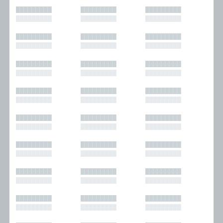
█████████
█████████
█████████
█████████
█████████
█████████
█████████
█████████
█████████
█████████
█████████
█████████
█████████
█████████
█████████
█████████
█████████
█████████
█████████
█████████
█████████
█████████
█████████
█████████
█████████
█████████
█████████
█████████
█████████
█████████
█████████
█████████
█████████
█████████
█████████
█████████
█████████
█████████
█████████
█████████
█████████
█████████
█████████
█████████
█████████
█████████
█████████
█████████