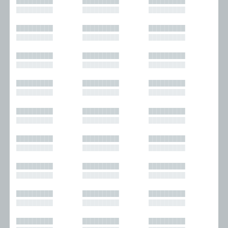
█████████
█████████
█████████
█████████
█████████
█████████
█████████
█████████
█████████
█████████
█████████
█████████
█████████
█████████
█████████
█████████
█████████
█████████
█████████
█████████
█████████
█████████
█████████
█████████
█████████
█████████
█████████
█████████
█████████
█████████
█████████
█████████
█████████
█████████
█████████
█████████
█████████
█████████
█████████
█████████
█████████
█████████
█████████
█████████
█████████
█████████
█████████
█████████
█████████
█████████
█████████