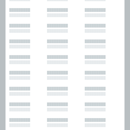
█████████
█████████
█████████
█████████
█████████
█████████
█████████
█████████
█████████
█████████
█████████
█████████
█████████
█████████
█████████
█████████
█████████
█████████
█████████
█████████
█████████
█████████
█████████
█████████
█████████
█████████
█████████
█████████
█████████
█████████
█████████
█████████
█████████
█████████
█████████
█████████
█████████
█████████
█████████
█████████
█████████
█████████
█████████
█████████
█████████
█████████
█████████
█████████