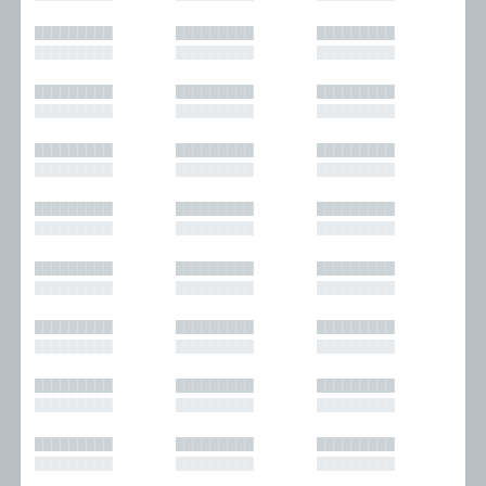
█████████
█████████
█████████
█████████
█████████
█████████
█████████
█████████
█████████
█████████
█████████
█████████
█████████
█████████
█████████
█████████
█████████
█████████
█████████
█████████
█████████
█████████
█████████
█████████
█████████
█████████
█████████
█████████
█████████
█████████
█████████
█████████
█████████
█████████
█████████
█████████
█████████
█████████
█████████
█████████
█████████
█████████
█████████
█████████
█████████
█████████
█████████
█████████