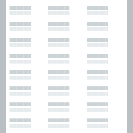
█████████
█████████
█████████
█████████
█████████
█████████
█████████
█████████
█████████
█████████
█████████
█████████
█████████
█████████
█████████
█████████
█████████
█████████
█████████
█████████
█████████
█████████
█████████
█████████
█████████
█████████
█████████
█████████
█████████
█████████
█████████
█████████
█████████
█████████
█████████
█████████
█████████
█████████
█████████
█████████
█████████
█████████
█████████
█████████
█████████
█████████
█████████
█████████