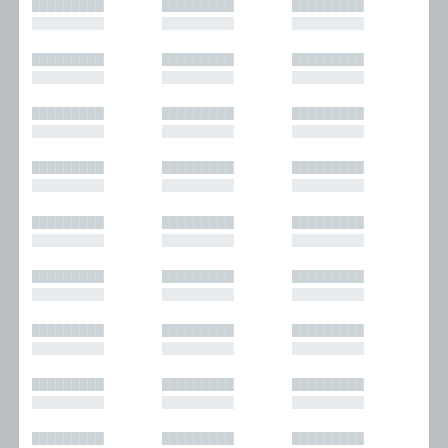
█████████
█████████
█████████
█████████
█████████
█████████
█████████
█████████
█████████
█████████
█████████
█████████
█████████
█████████
█████████
█████████
█████████
█████████
█████████
█████████
█████████
█████████
█████████
█████████
█████████
█████████
█████████
█████████
█████████
█████████
█████████
█████████
█████████
█████████
█████████
█████████
█████████
█████████
█████████
█████████
█████████
█████████
█████████
█████████
█████████
█████████
█████████
█████████
█████████
█████████
█████████