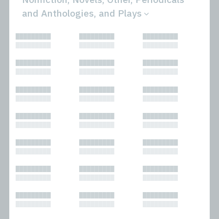
and Anthologies, and Plays
All
Novels
█████████
█████████
█████████
Bibliophilic
Other
█████████
█████████
█████████
Columns
Performances
Forewords
Periodicals and
█████████
█████████
█████████
Interviews
Anthologies
█████████
█████████
█████████
Journalism
Plays
Kasimir
Short Stories
█████████
█████████
█████████
Nonfiction
█████████
█████████
█████████
█████████
█████████
█████████
█████████
█████████
█████████
█████████
█████████
█████████
█████████
█████████
█████████
█████████
█████████
█████████
█████████
█████████
█████████
█████████
█████████
█████████
█████████
█████████
█████████