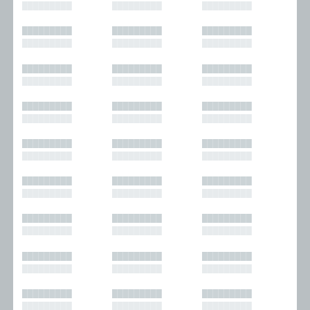
█████████
█████████
█████████
█████████
█████████
█████████
█████████
█████████
█████████
█████████
█████████
█████████
█████████
█████████
█████████
█████████
█████████
█████████
█████████
█████████
█████████
█████████
█████████
█████████
█████████
█████████
█████████
█████████
█████████
█████████
█████████
█████████
█████████
█████████
█████████
█████████
█████████
█████████
█████████
█████████
█████████
█████████
█████████
█████████
█████████
█████████
█████████
█████████
█████████
█████████
█████████