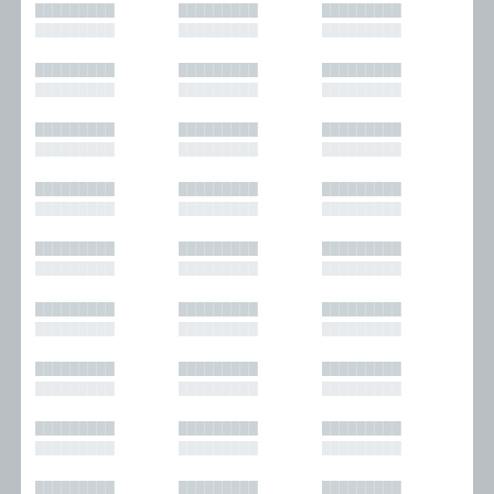
█████████
█████████
█████████
█████████
█████████
█████████
█████████
█████████
█████████
█████████
█████████
█████████
█████████
█████████
█████████
█████████
█████████
█████████
█████████
█████████
█████████
█████████
█████████
█████████
█████████
█████████
█████████
█████████
█████████
█████████
█████████
█████████
█████████
█████████
█████████
█████████
█████████
█████████
█████████
█████████
█████████
█████████
█████████
█████████
█████████
█████████
█████████
█████████
█████████
█████████
█████████