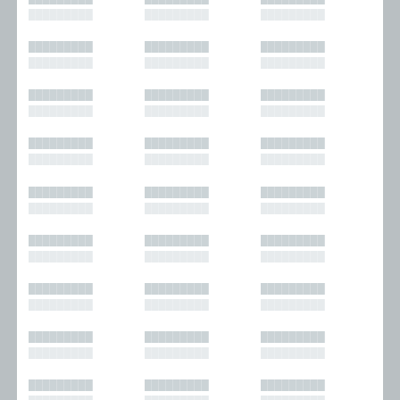
█████████
█████████
█████████
█████████
█████████
█████████
█████████
█████████
█████████
█████████
█████████
█████████
█████████
█████████
█████████
█████████
█████████
█████████
█████████
█████████
█████████
█████████
█████████
█████████
█████████
█████████
█████████
█████████
█████████
█████████
█████████
█████████
█████████
█████████
█████████
█████████
█████████
█████████
█████████
█████████
█████████
█████████
█████████
█████████
█████████
█████████
█████████
█████████