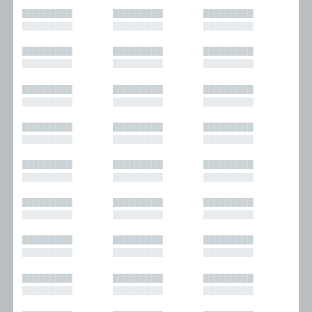
█████████
█████████
█████████
█████████
█████████
█████████
█████████
█████████
█████████
█████████
█████████
█████████
█████████
█████████
█████████
█████████
█████████
█████████
█████████
█████████
█████████
█████████
█████████
█████████
█████████
█████████
█████████
█████████
█████████
█████████
█████████
█████████
█████████
█████████
█████████
█████████
█████████
█████████
█████████
█████████
█████████
█████████
█████████
█████████
█████████
█████████
█████████
█████████