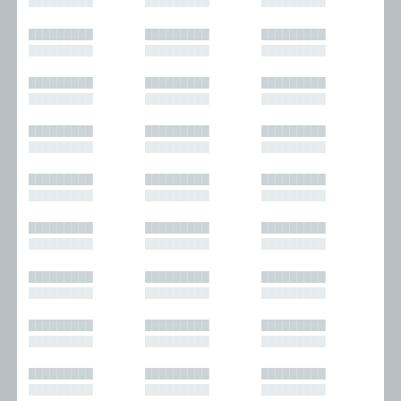
█████████
█████████
█████████
█████████
█████████
█████████
█████████
█████████
█████████
█████████
█████████
█████████
█████████
█████████
█████████
█████████
█████████
█████████
█████████
█████████
█████████
█████████
█████████
█████████
█████████
█████████
█████████
█████████
█████████
█████████
█████████
█████████
█████████
█████████
█████████
█████████
█████████
█████████
█████████
█████████
█████████
█████████
█████████
█████████
█████████
█████████
█████████
█████████
█████████
█████████
█████████