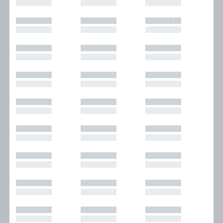
█████████
█████████
█████████
█████████
█████████
█████████
█████████
█████████
█████████
█████████
█████████
█████████
█████████
█████████
█████████
█████████
█████████
█████████
█████████
█████████
█████████
█████████
█████████
█████████
█████████
█████████
█████████
█████████
█████████
█████████
█████████
█████████
█████████
█████████
█████████
█████████
█████████
█████████
█████████
█████████
█████████
█████████
█████████
█████████
█████████
█████████
█████████
█████████
█████████
█████████
█████████