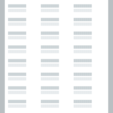
█████████
█████████
█████████
█████████
█████████
█████████
█████████
█████████
█████████
█████████
█████████
█████████
█████████
█████████
█████████
█████████
█████████
█████████
█████████
█████████
█████████
█████████
█████████
█████████
█████████
█████████
█████████
█████████
█████████
█████████
█████████
█████████
█████████
█████████
█████████
█████████
█████████
█████████
█████████
█████████
█████████
█████████
█████████
█████████
█████████
█████████
█████████
█████████