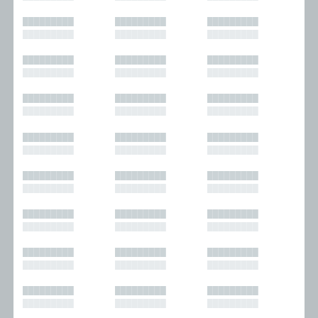
█████████
█████████
█████████
█████████
█████████
█████████
█████████
█████████
█████████
█████████
█████████
█████████
█████████
█████████
█████████
█████████
█████████
█████████
█████████
█████████
█████████
█████████
█████████
█████████
█████████
█████████
█████████
█████████
█████████
█████████
█████████
█████████
█████████
█████████
█████████
█████████
█████████
█████████
█████████
█████████
█████████
█████████
█████████
█████████
█████████
█████████
█████████
█████████