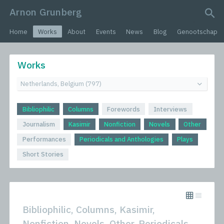
Arnon Grunberg
search query
Home
Works
About
Events
News
Blog
Genootschap
Works
Bibliophilic
Columns
Forewords
Interviews
Journalism
Kasimir
Nonfiction
Novels
Other
Performances
Periodicals and Anthologies
Plays
Short Stories
Bibliophilic, Columns, Kasimir,
Nonfiction, Novels, Other, Periodicals