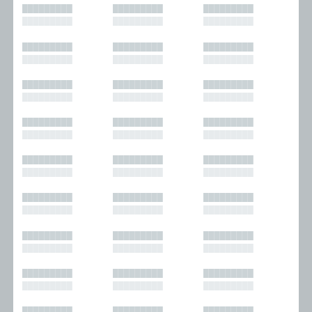
█████████
█████████
█████████
█████████
█████████
█████████
█████████
█████████
█████████
█████████
█████████
█████████
█████████
█████████
█████████
█████████
█████████
█████████
█████████
█████████
█████████
█████████
█████████
█████████
█████████
█████████
█████████
█████████
█████████
█████████
█████████
█████████
█████████
█████████
█████████
█████████
█████████
█████████
█████████
█████████
█████████
█████████
█████████
█████████
█████████
█████████
█████████
█████████
█████████
█████████
█████████