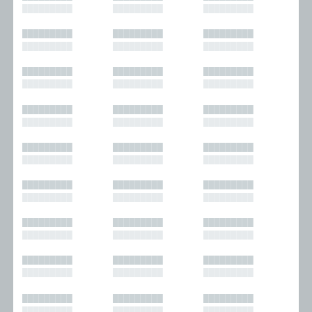
█████████
█████████
█████████
█████████
█████████
█████████
█████████
█████████
█████████
█████████
█████████
█████████
█████████
█████████
█████████
█████████
█████████
█████████
█████████
█████████
█████████
█████████
█████████
█████████
█████████
█████████
█████████
█████████
█████████
█████████
█████████
█████████
█████████
█████████
█████████
█████████
█████████
█████████
█████████
█████████
█████████
█████████
█████████
█████████
█████████
█████████
█████████
█████████
█████████
█████████
█████████