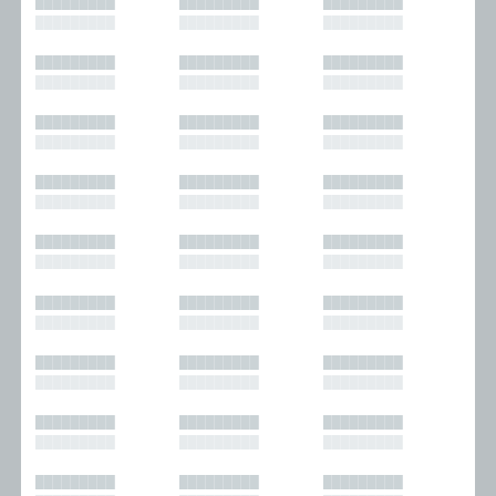
█████████
█████████
█████████
█████████
█████████
█████████
█████████
█████████
█████████
█████████
█████████
█████████
█████████
█████████
█████████
█████████
█████████
█████████
█████████
█████████
█████████
█████████
█████████
█████████
█████████
█████████
█████████
█████████
█████████
█████████
█████████
█████████
█████████
█████████
█████████
█████████
█████████
█████████
█████████
█████████
█████████
█████████
█████████
█████████
█████████
█████████
█████████
█████████
█████████
█████████
█████████