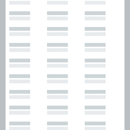
█████████
█████████
█████████
█████████
█████████
█████████
█████████
█████████
█████████
█████████
█████████
█████████
█████████
█████████
█████████
█████████
█████████
█████████
█████████
█████████
█████████
█████████
█████████
█████████
█████████
█████████
█████████
█████████
█████████
█████████
█████████
█████████
█████████
█████████
█████████
█████████
█████████
█████████
█████████
█████████
█████████
█████████
█████████
█████████
█████████
█████████
█████████
█████████
█████████
█████████
█████████