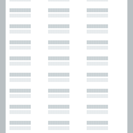
█████████
█████████
█████████
█████████
█████████
█████████
█████████
█████████
█████████
█████████
█████████
█████████
█████████
█████████
█████████
█████████
█████████
█████████
█████████
█████████
█████████
█████████
█████████
█████████
█████████
█████████
█████████
█████████
█████████
█████████
█████████
█████████
█████████
█████████
█████████
█████████
█████████
█████████
█████████
█████████
█████████
█████████
█████████
█████████
█████████
█████████
█████████
█████████