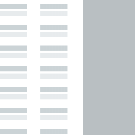
█████████
█████████
█████████
█████████
█████████
█████████
█████████
█████████
█████████
█████████
█████████
█████████
█████████
█████████
█████████
█████████
█████████
█████████
█████████
█████████
█████████
█████████
█████████
█████████
█████████
█████████