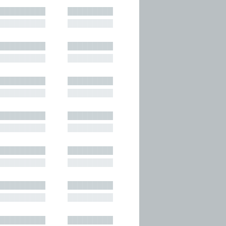
█████████
█████████
█████████
█████████
█████████
█████████
█████████
█████████
█████████
█████████
█████████
█████████
█████████
█████████
█████████
█████████
█████████
█████████
█████████
█████████
█████████
█████████
█████████
█████████
█████████
█████████