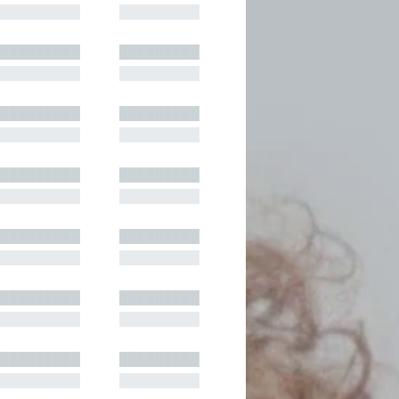
█████████
█████████
█████████
█████████
█████████
█████████
█████████
█████████
█████████
█████████
█████████
█████████
█████████
█████████
█████████
█████████
█████████
█████████
█████████
█████████
█████████
█████████
█████████
█████████
█████████
█████████