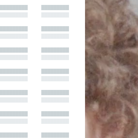
█████████
█████████
█████████
█████████
█████████
█████████
█████████
█████████
█████████
█████████
█████████
█████████
█████████
█████████
█████████
█████████
█████████
█████████
█████████
█████████
█████████
█████████
█████████
█████████
█████████
█████████