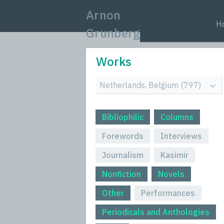
Arnon
H
Grunberg
Works
Bibliophilic
Columns
Forewords
Interviews
Journalism
Kasimir
Nonfiction
Novels
Other
Performances
Periodicals and Anthologies