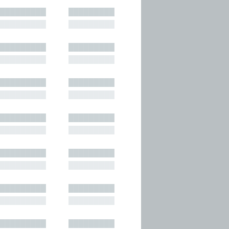
█████████
█████████
█████████
█████████
█████████
█████████
█████████
█████████
█████████
█████████
█████████
█████████
█████████
█████████
█████████
█████████
█████████
█████████
█████████
█████████
█████████
█████████
█████████
█████████
█████████
█████████