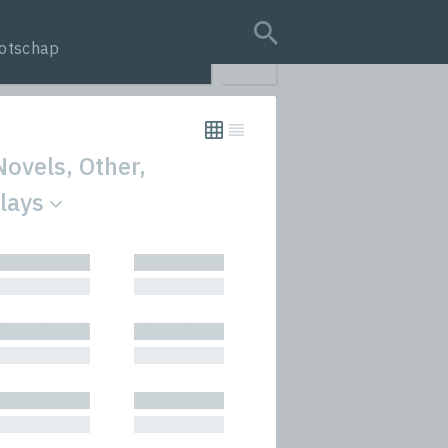
otschap
search query
Novels, Other,
Plays
tion
█████████
█████████
s
█████████
█████████
rmances
█████████
█████████
icals and Anthologies
█████████
█████████
Stories
█████████
█████████
█████████
█████████