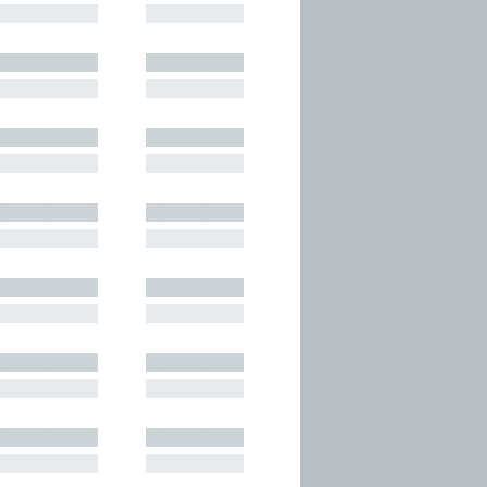
█████████
█████████
█████████
█████████
█████████
█████████
█████████
█████████
█████████
█████████
█████████
█████████
█████████
█████████
█████████
█████████
█████████
█████████
█████████
█████████
█████████
█████████
█████████
█████████
█████████
█████████