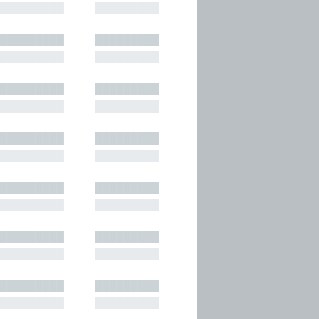
█████████
█████████
█████████
█████████
█████████
█████████
█████████
█████████
█████████
█████████
█████████
█████████
█████████
█████████
█████████
█████████
█████████
█████████
█████████
█████████
█████████
█████████
█████████
█████████
█████████
█████████