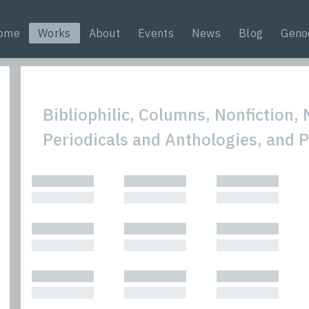
ome
Works
About
Events
News
Blog
Geno
Bibliophilic, Columns, Nonfiction, 
Periodicals and Anthologies, and 
All
Nonfic
█████████
█████████
█████████
Bibliophilic
Novel
█████████
█████████
█████████
Columns
Other
Forewords
Perfo
█████████
█████████
█████████
Interviews
Period
█████████
█████████
█████████
Journalism
Plays
Kasimir
Short 
█████████
█████████
█████████
█████████
█████████
█████████