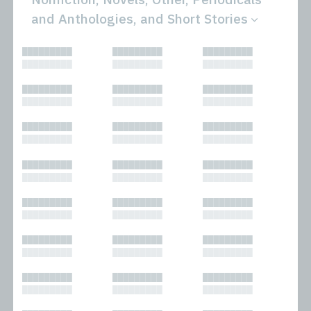
and Anthologies, and Short Stories
All
Novels
█████████
█████████
█████████
Bibliophilic
Other
█████████
█████████
█████████
Columns
Performances
Forewords
Periodicals and
█████████
█████████
█████████
Interviews
Anthologies
█████████
█████████
█████████
Journalism
Plays
Kasimir
Short Stories
█████████
█████████
█████████
Nonfiction
█████████
█████████
█████████
█████████
█████████
█████████
█████████
█████████
█████████
█████████
█████████
█████████
█████████
█████████
█████████
█████████
█████████
█████████
█████████
█████████
█████████
█████████
█████████
█████████
█████████
█████████
█████████