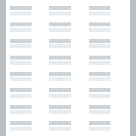
█████████
█████████
█████████
█████████
█████████
█████████
█████████
█████████
█████████
█████████
█████████
█████████
█████████
█████████
█████████
█████████
█████████
█████████
█████████
█████████
█████████
█████████
█████████
█████████
█████████
█████████
█████████
█████████
█████████
█████████
█████████
█████████
█████████
█████████
█████████
█████████
█████████
█████████
█████████
█████████
█████████
█████████
█████████
█████████
█████████
█████████
█████████
█████████