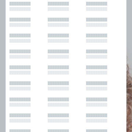
█████████
█████████
█████████
█████████
█████████
█████████
█████████
█████████
█████████
█████████
█████████
█████████
█████████
█████████
█████████
█████████
█████████
█████████
█████████
█████████
█████████
█████████
█████████
█████████
█████████
█████████
█████████
█████████
█████████
█████████
█████████
█████████
█████████
█████████
█████████
█████████
█████████
█████████
█████████
█████████
█████████
█████████
█████████
█████████
█████████
█████████
█████████
█████████
█████████
█████████
█████████