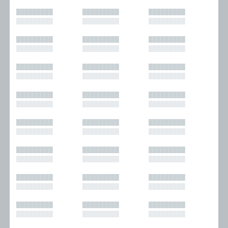
█████████
█████████
█████████
█████████
█████████
█████████
█████████
█████████
█████████
█████████
█████████
█████████
█████████
█████████
█████████
█████████
█████████
█████████
█████████
█████████
█████████
█████████
█████████
█████████
█████████
█████████
█████████
█████████
█████████
█████████
█████████
█████████
█████████
█████████
█████████
█████████
█████████
█████████
█████████
█████████
█████████
█████████
█████████
█████████
█████████
█████████
█████████
█████████