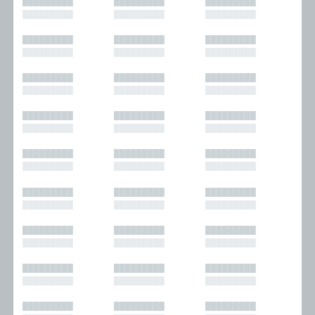
█████████
█████████
█████████
█████████
█████████
█████████
█████████
█████████
█████████
█████████
█████████
█████████
█████████
█████████
█████████
█████████
█████████
█████████
█████████
█████████
█████████
█████████
█████████
█████████
█████████
█████████
█████████
█████████
█████████
█████████
█████████
█████████
█████████
█████████
█████████
█████████
█████████
█████████
█████████
█████████
█████████
█████████
█████████
█████████
█████████
█████████
█████████
█████████
█████████
█████████
█████████