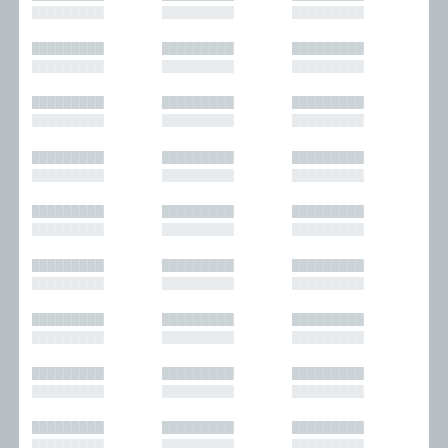
█████████
█████████
█████████
█████████
█████████
█████████
█████████
█████████
█████████
█████████
█████████
█████████
█████████
█████████
█████████
█████████
█████████
█████████
█████████
█████████
█████████
█████████
█████████
█████████
█████████
█████████
█████████
█████████
█████████
█████████
█████████
█████████
█████████
█████████
█████████
█████████
█████████
█████████
█████████
█████████
█████████
█████████
█████████
█████████
█████████
█████████
█████████
█████████
█████████
█████████
█████████