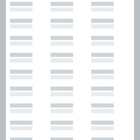
█████████
█████████
█████████
█████████
█████████
█████████
█████████
█████████
█████████
█████████
█████████
█████████
█████████
█████████
█████████
█████████
█████████
█████████
█████████
█████████
█████████
█████████
█████████
█████████
█████████
█████████
█████████
█████████
█████████
█████████
█████████
█████████
█████████
█████████
█████████
█████████
█████████
█████████
█████████
█████████
█████████
█████████
█████████
█████████
█████████
█████████
█████████
█████████
█████████
█████████
█████████