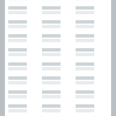
█████████
█████████
█████████
█████████
█████████
█████████
█████████
█████████
█████████
█████████
█████████
█████████
█████████
█████████
█████████
█████████
█████████
█████████
█████████
█████████
█████████
█████████
█████████
█████████
█████████
█████████
█████████
█████████
█████████
█████████
█████████
█████████
█████████
█████████
█████████
█████████
█████████
█████████
█████████
█████████
█████████
█████████
█████████
█████████
█████████
█████████
█████████
█████████