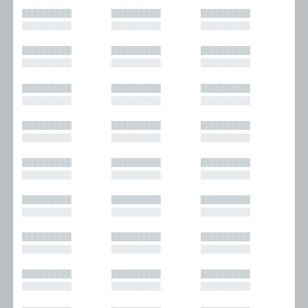
█████████
█████████
█████████
█████████
█████████
█████████
█████████
█████████
█████████
█████████
█████████
█████████
█████████
█████████
█████████
█████████
█████████
█████████
█████████
█████████
█████████
█████████
█████████
█████████
█████████
█████████
█████████
█████████
█████████
█████████
█████████
█████████
█████████
█████████
█████████
█████████
█████████
█████████
█████████
█████████
█████████
█████████
█████████
█████████
█████████
█████████
█████████
█████████