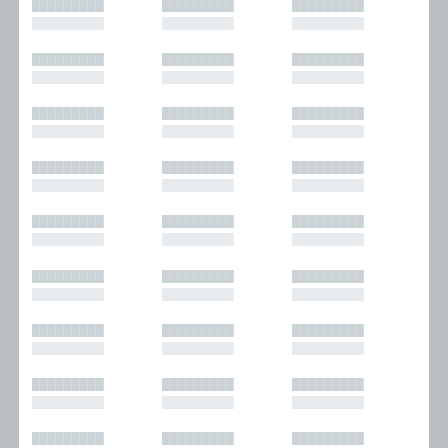
█████████
█████████
█████████
█████████
█████████
█████████
█████████
█████████
█████████
█████████
█████████
█████████
█████████
█████████
█████████
█████████
█████████
█████████
█████████
█████████
█████████
█████████
█████████
█████████
█████████
█████████
█████████
█████████
█████████
█████████
█████████
█████████
█████████
█████████
█████████
█████████
█████████
█████████
█████████
█████████
█████████
█████████
█████████
█████████
█████████
█████████
█████████
█████████
█████████
█████████
█████████