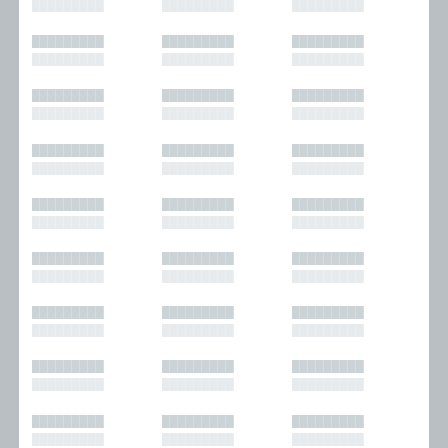
█████████
█████████
█████████
█████████
█████████
█████████
█████████
█████████
█████████
█████████
█████████
█████████
█████████
█████████
█████████
█████████
█████████
█████████
█████████
█████████
█████████
█████████
█████████
█████████
█████████
█████████
█████████
█████████
█████████
█████████
█████████
█████████
█████████
█████████
█████████
█████████
█████████
█████████
█████████
█████████
█████████
█████████
█████████
█████████
█████████
█████████
█████████
█████████
█████████
█████████
█████████