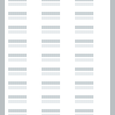
█████████
█████████
█████████
█████████
█████████
█████████
█████████
█████████
█████████
█████████
█████████
█████████
█████████
█████████
█████████
█████████
█████████
█████████
█████████
█████████
█████████
█████████
█████████
█████████
█████████
█████████
█████████
█████████
█████████
█████████
█████████
█████████
█████████
█████████
█████████
█████████
█████████
█████████
█████████
█████████
█████████
█████████
█████████
█████████
█████████
█████████
█████████
█████████