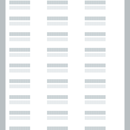
█████████
█████████
█████████
█████████
█████████
█████████
█████████
█████████
█████████
█████████
█████████
█████████
█████████
█████████
█████████
█████████
█████████
█████████
█████████
█████████
█████████
█████████
█████████
█████████
█████████
█████████
█████████
█████████
█████████
█████████
█████████
█████████
█████████
█████████
█████████
█████████
█████████
█████████
█████████
█████████
█████████
█████████
█████████
█████████
█████████
█████████
█████████
█████████
█████████
█████████
█████████