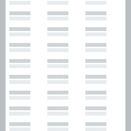
█████████
█████████
█████████
█████████
█████████
█████████
█████████
█████████
█████████
█████████
█████████
█████████
█████████
█████████
█████████
█████████
█████████
█████████
█████████
█████████
█████████
█████████
█████████
█████████
█████████
█████████
█████████
█████████
█████████
█████████
█████████
█████████
█████████
█████████
█████████
█████████
█████████
█████████
█████████
█████████
█████████
█████████
█████████
█████████
█████████
█████████
█████████
█████████
█████████
█████████
█████████