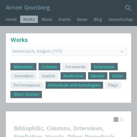
Arnon Grunberg
search query
Home
Works
About
Events
News
Blog
Genootschap
Works
Bibliophilic
Columns
Forewords
Interviews
Journalism
Kasimir
Nonfiction
Novels
Other
Performances
Periodicals and Anthologies
Plays
Short Stories
Bibliophilic, Columns, Interviews,
Nonfiction, Novels, Other, Periodicals