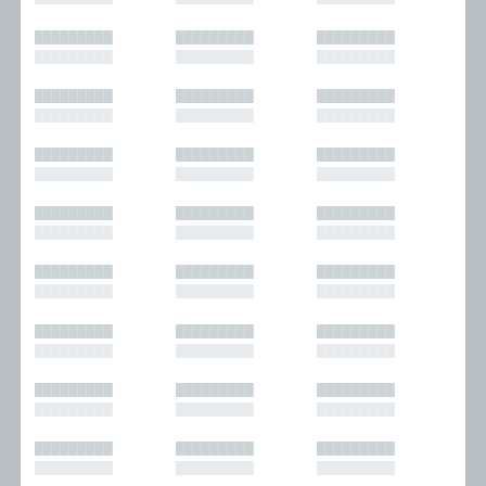
█████████
█████████
█████████
█████████
█████████
█████████
█████████
█████████
█████████
█████████
█████████
█████████
█████████
█████████
█████████
█████████
█████████
█████████
█████████
█████████
█████████
█████████
█████████
█████████
█████████
█████████
█████████
█████████
█████████
█████████
█████████
█████████
█████████
█████████
█████████
█████████
█████████
█████████
█████████
█████████
█████████
█████████
█████████
█████████
█████████
█████████
█████████
█████████