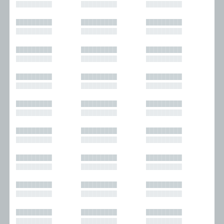
█████████
█████████
█████████
█████████
█████████
█████████
█████████
█████████
█████████
█████████
█████████
█████████
█████████
█████████
█████████
█████████
█████████
█████████
█████████
█████████
█████████
█████████
█████████
█████████
█████████
█████████
█████████
█████████
█████████
█████████
█████████
█████████
█████████
█████████
█████████
█████████
█████████
█████████
█████████
█████████
█████████
█████████
█████████
█████████
█████████
█████████
█████████
█████████
█████████
█████████
█████████