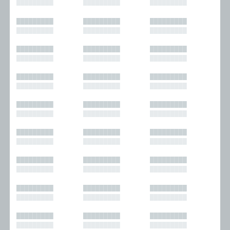
█████████
█████████
█████████
█████████
█████████
█████████
█████████
█████████
█████████
█████████
█████████
█████████
█████████
█████████
█████████
█████████
█████████
█████████
█████████
█████████
█████████
█████████
█████████
█████████
█████████
█████████
█████████
█████████
█████████
█████████
█████████
█████████
█████████
█████████
█████████
█████████
█████████
█████████
█████████
█████████
█████████
█████████
█████████
█████████
█████████
█████████
█████████
█████████
█████████
█████████
█████████