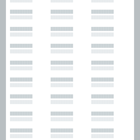
█████████
█████████
█████████
█████████
█████████
█████████
█████████
█████████
█████████
█████████
█████████
█████████
█████████
█████████
█████████
█████████
█████████
█████████
█████████
█████████
█████████
█████████
█████████
█████████
█████████
█████████
█████████
█████████
█████████
█████████
█████████
█████████
█████████
█████████
█████████
█████████
█████████
█████████
█████████
█████████
█████████
█████████
█████████
█████████
█████████
█████████
█████████
█████████
█████████
█████████
█████████