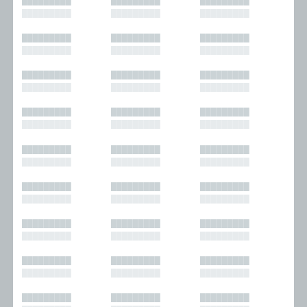
█████████
█████████
█████████
█████████
█████████
█████████
█████████
█████████
█████████
█████████
█████████
█████████
█████████
█████████
█████████
█████████
█████████
█████████
█████████
█████████
█████████
█████████
█████████
█████████
█████████
█████████
█████████
█████████
█████████
█████████
█████████
█████████
█████████
█████████
█████████
█████████
█████████
█████████
█████████
█████████
█████████
█████████
█████████
█████████
█████████
█████████
█████████
█████████
█████████
█████████
█████████