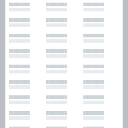
█████████
█████████
█████████
█████████
█████████
█████████
█████████
█████████
█████████
█████████
█████████
█████████
█████████
█████████
█████████
█████████
█████████
█████████
█████████
█████████
█████████
█████████
█████████
█████████
█████████
█████████
█████████
█████████
█████████
█████████
█████████
█████████
█████████
█████████
█████████
█████████
█████████
█████████
█████████
█████████
█████████
█████████
█████████
█████████
█████████
█████████
█████████
█████████