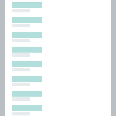
█████████
█████████
█████████
█████████
█████████
█████████
█████████
█████████
█████████
█████████
█████████
█████████
█████████
█████████
█████████
█████████