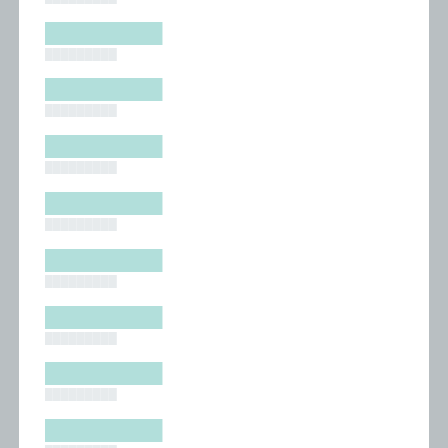
█████████
█████████
█████████
█████████
█████████
█████████
█████████
█████████
█████████
█████████
█████████
█████████
█████████
█████████
█████████