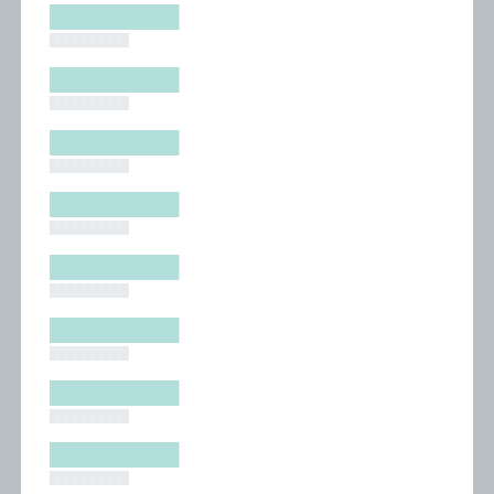
█████████
█████████
█████████
█████████
█████████
█████████
█████████
█████████
█████████
█████████
█████████
█████████
█████████
█████████
█████████
█████████