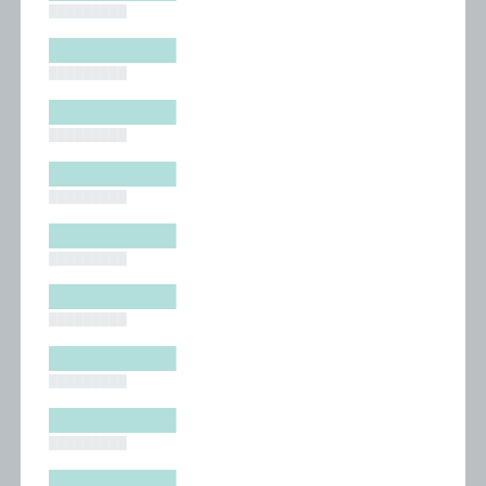
█████████
█████████
█████████
█████████
█████████
█████████
█████████
█████████
█████████
█████████
█████████
█████████
█████████
█████████
█████████
█████████