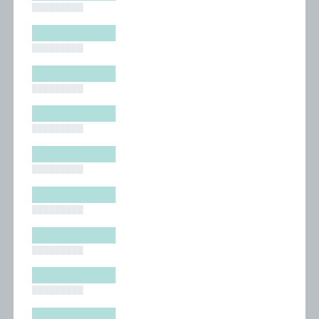
█████████
█████████
█████████
█████████
█████████
█████████
█████████
█████████
█████████
█████████
█████████
█████████
█████████
█████████
█████████
█████████