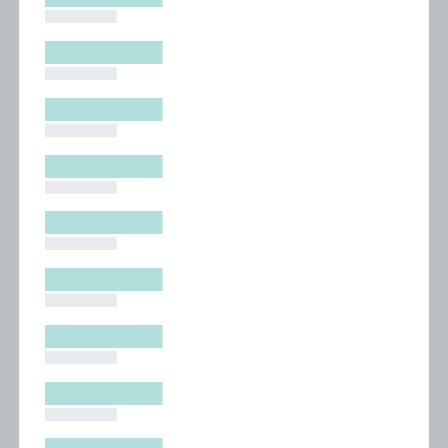
█████████
█████████
█████████
█████████
█████████
█████████
█████████
█████████
█████████
█████████
█████████
█████████
█████████
█████████
█████████
█████████