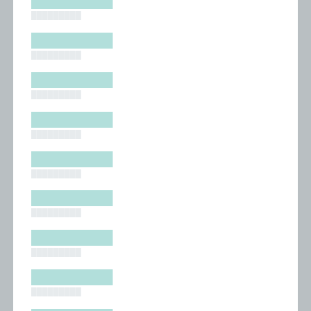
█████████
█████████
█████████
█████████
█████████
█████████
█████████
█████████
█████████
█████████
█████████
█████████
█████████
█████████
█████████