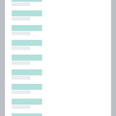
█████████
█████████
█████████
█████████
█████████
█████████
█████████
█████████
█████████
█████████
█████████
█████████
█████████
█████████
█████████
█████████