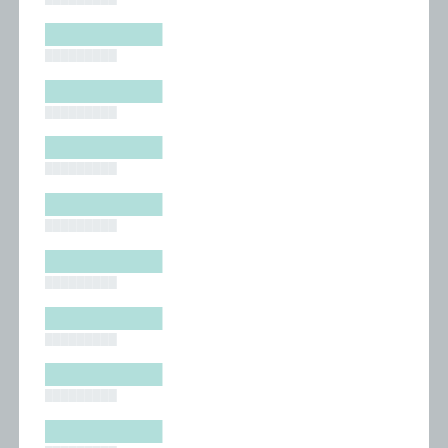
█████████
█████████
█████████
█████████
█████████
█████████
█████████
█████████
█████████
█████████
█████████
█████████
█████████
█████████
█████████