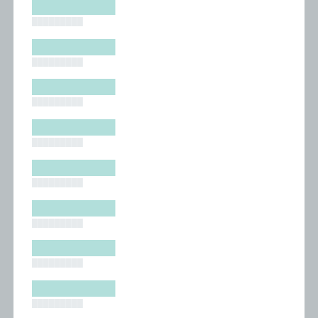
█████████
█████████
█████████
█████████
█████████
█████████
█████████
█████████
█████████
█████████
█████████
█████████
█████████
█████████
█████████
█████████