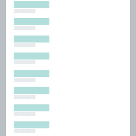
█████████
█████████
█████████
█████████
█████████
█████████
█████████
█████████
█████████
█████████
█████████
█████████
█████████
█████████
█████████
█████████