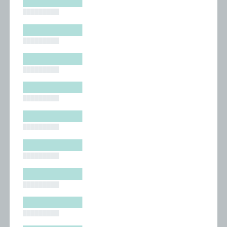
█████████
█████████
█████████
█████████
█████████
█████████
█████████
█████████
█████████
█████████
█████████
█████████
█████████
█████████
█████████
█████████