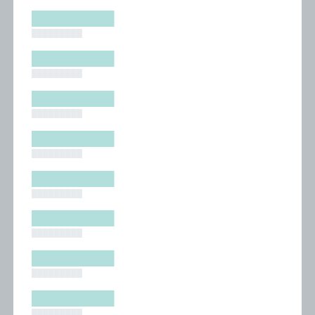
█████████
█████████
█████████
█████████
█████████
█████████
█████████
█████████
█████████
█████████
█████████
█████████
█████████
█████████
█████████
█████████