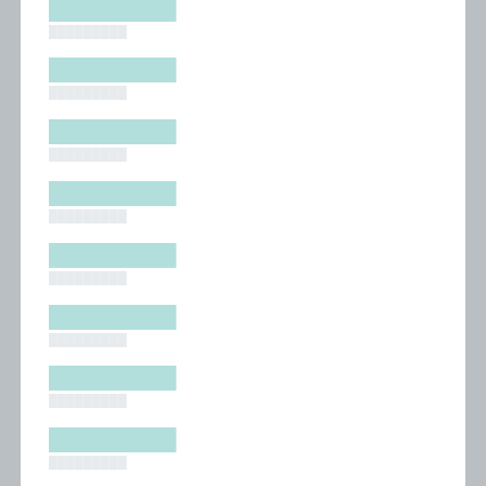
█████████
█████████
█████████
█████████
█████████
█████████
█████████
█████████
█████████
█████████
█████████
█████████
█████████
█████████
█████████
█████████