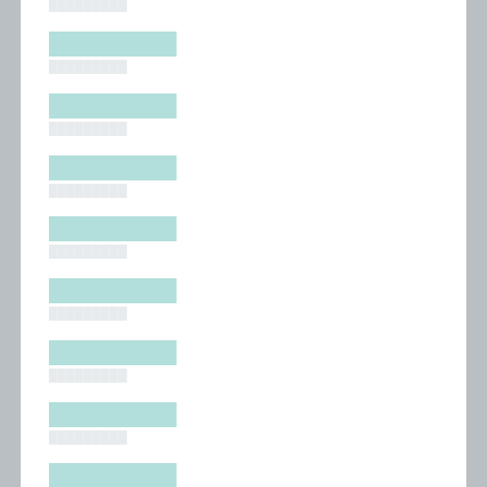
█████████
█████████
█████████
█████████
█████████
█████████
█████████
█████████
█████████
█████████
█████████
█████████
█████████
█████████
█████████
█████████