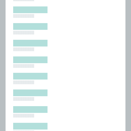
█████████
█████████
█████████
█████████
█████████
█████████
█████████
█████████
█████████
█████████
█████████
█████████
█████████
█████████
█████████