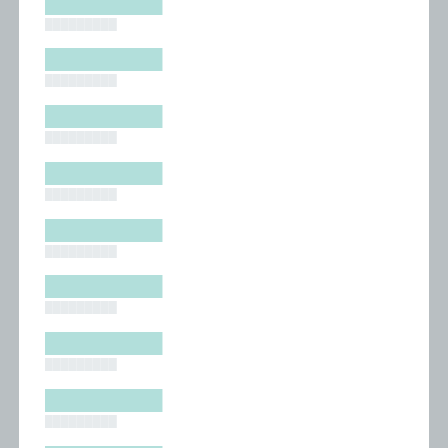
█████████
█████████
█████████
█████████
█████████
█████████
█████████
█████████
█████████
█████████
█████████
█████████
█████████
█████████
█████████
█████████