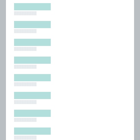
█████████
█████████
█████████
█████████
█████████
█████████
█████████
█████████
█████████
█████████
█████████
█████████
█████████
█████████
█████████
█████████