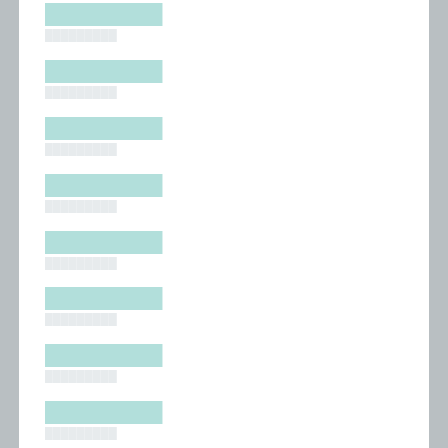
█████████
█████████
█████████
█████████
█████████
█████████
█████████
█████████
█████████
█████████
█████████
█████████
█████████
█████████
█████████
█████████