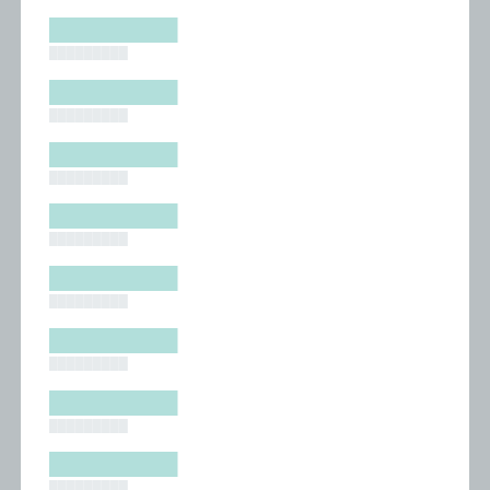
█████████
█████████
█████████
█████████
█████████
█████████
█████████
█████████
█████████
█████████
█████████
█████████
█████████
█████████
█████████
█████████