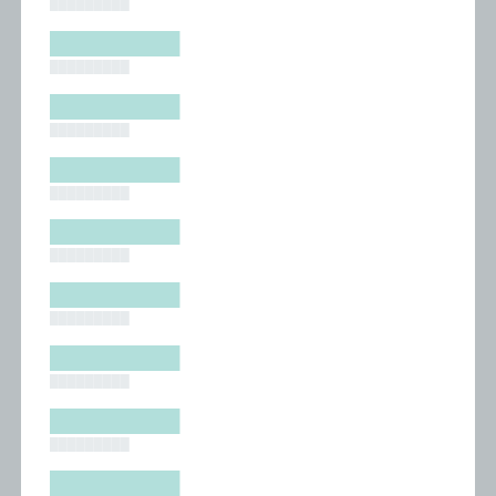
█████████
█████████
█████████
█████████
█████████
█████████
█████████
█████████
█████████
█████████
█████████
█████████
█████████
█████████
█████████
█████████