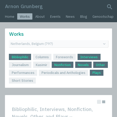
Arnon Grunberg
search query
Home
Works
About
Events
News
Blog
Genootschap
Works
Bibliophilic
Columns
Forewords
Interviews
Journalism
Kasimir
Nonfiction
Novels
Other
Performances
Periodicals and Anthologies
Plays
Short Stories
Bibliophilic, Interviews, Nonfiction,
Novels, Other, and Plays