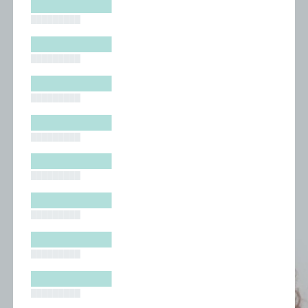
█████████
█████████
█████████
█████████
█████████
█████████
█████████
█████████
█████████
█████████
█████████
█████████
█████████
█████████
█████████
█████████