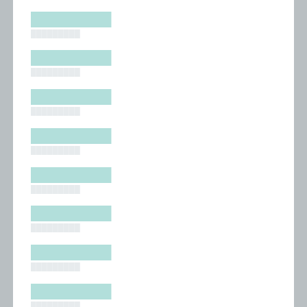
█████████
█████████
█████████
█████████
█████████
█████████
█████████
█████████
█████████
█████████
█████████
█████████
█████████
█████████
█████████
█████████