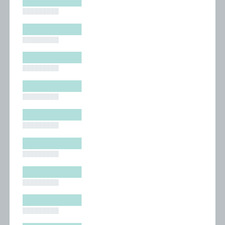
█████████
█████████
█████████
█████████
█████████
█████████
█████████
█████████
█████████
█████████
█████████
█████████
█████████
█████████
█████████