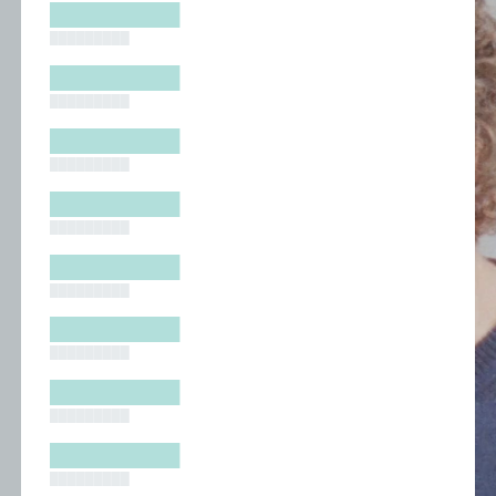
█████████
█████████
█████████
█████████
█████████
█████████
█████████
█████████
█████████
█████████
█████████
█████████
█████████
█████████
█████████
█████████