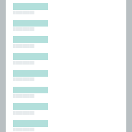
█████████
█████████
█████████
█████████
█████████
█████████
█████████
█████████
█████████
█████████
█████████
█████████
█████████
█████████
█████████
█████████