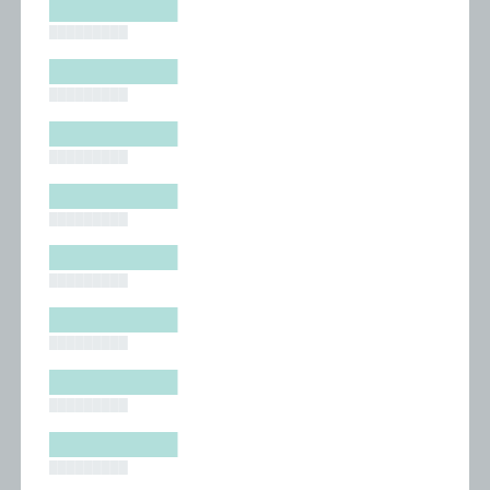
█████████
█████████
█████████
█████████
█████████
█████████
█████████
█████████
█████████
█████████
█████████
█████████
█████████
█████████
█████████
█████████