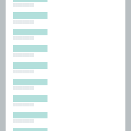
█████████
█████████
█████████
█████████
█████████
█████████
█████████
█████████
█████████
█████████
█████████
█████████
█████████
█████████
█████████