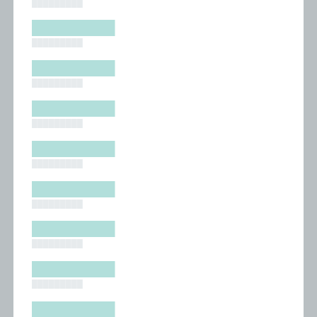
█████████
█████████
█████████
█████████
█████████
█████████
█████████
█████████
█████████
█████████
█████████
█████████
█████████
█████████
█████████
█████████