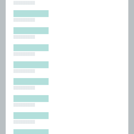
█████████
█████████
█████████
█████████
█████████
█████████
█████████
█████████
█████████
█████████
█████████
█████████
█████████
█████████
█████████
█████████