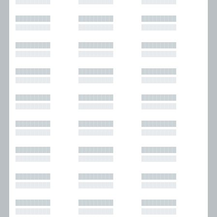
█████████
█████████
█████████
█████████
█████████
█████████
█████████
█████████
█████████
█████████
█████████
█████████
█████████
█████████
█████████
█████████
█████████
█████████
█████████
█████████
█████████
█████████
█████████
█████████
█████████
█████████
█████████
█████████
█████████
█████████
█████████
█████████
█████████
█████████
█████████
█████████
█████████
█████████
█████████
█████████
█████████
█████████
█████████
█████████
█████████
█████████
█████████
█████████
█████████
█████████
█████████