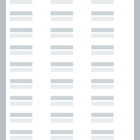
█████████
█████████
█████████
█████████
█████████
█████████
█████████
█████████
█████████
█████████
█████████
█████████
█████████
█████████
█████████
█████████
█████████
█████████
█████████
█████████
█████████
█████████
█████████
█████████
█████████
█████████
█████████
█████████
█████████
█████████
█████████
█████████
█████████
█████████
█████████
█████████
█████████
█████████
█████████
█████████
█████████
█████████
█████████
█████████
█████████
█████████
█████████
█████████
█████████
█████████
█████████