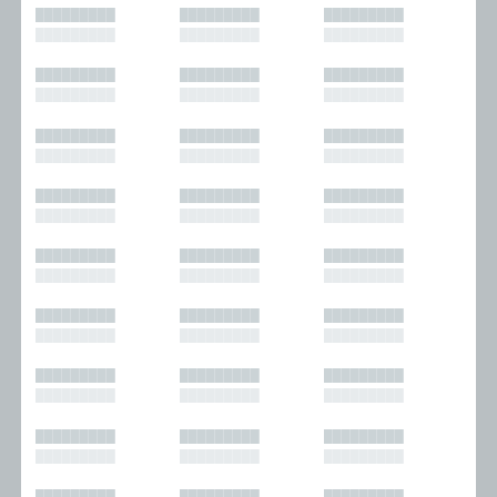
█████████
█████████
█████████
█████████
█████████
█████████
█████████
█████████
█████████
█████████
█████████
█████████
█████████
█████████
█████████
█████████
█████████
█████████
█████████
█████████
█████████
█████████
█████████
█████████
█████████
█████████
█████████
█████████
█████████
█████████
█████████
█████████
█████████
█████████
█████████
█████████
█████████
█████████
█████████
█████████
█████████
█████████
█████████
█████████
█████████
█████████
█████████
█████████
█████████
█████████
█████████