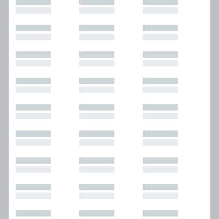
█████████
█████████
█████████
█████████
█████████
█████████
█████████
█████████
█████████
█████████
█████████
█████████
█████████
█████████
█████████
█████████
█████████
█████████
█████████
█████████
█████████
█████████
█████████
█████████
█████████
█████████
█████████
█████████
█████████
█████████
█████████
█████████
█████████
█████████
█████████
█████████
█████████
█████████
█████████
█████████
█████████
█████████
█████████
█████████
█████████
█████████
█████████
█████████
█████████
█████████
█████████