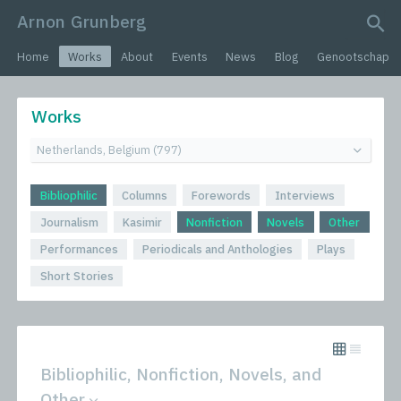
Arnon Grunberg
search query
Home
Works
About
Events
News
Blog
Genootschap
Works
Bibliophilic
Columns
Forewords
Interviews
Journalism
Kasimir
Nonfiction
Novels
Other
Performances
Periodicals and Anthologies
Plays
Short Stories
Bibliophilic, Nonfiction, Novels, and
Other