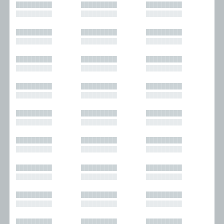
█████████
█████████
█████████
█████████
█████████
█████████
█████████
█████████
█████████
█████████
█████████
█████████
█████████
█████████
█████████
█████████
█████████
█████████
█████████
█████████
█████████
█████████
█████████
█████████
█████████
█████████
█████████
█████████
█████████
█████████
█████████
█████████
█████████
█████████
█████████
█████████
█████████
█████████
█████████
█████████
█████████
█████████
█████████
█████████
█████████
█████████
█████████
█████████
█████████
█████████
█████████