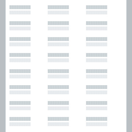
█████████
█████████
█████████
█████████
█████████
█████████
█████████
█████████
█████████
█████████
█████████
█████████
█████████
█████████
█████████
█████████
█████████
█████████
█████████
█████████
█████████
█████████
█████████
█████████
█████████
█████████
█████████
█████████
█████████
█████████
█████████
█████████
█████████
█████████
█████████
█████████
█████████
█████████
█████████
█████████
█████████
█████████
█████████
█████████
█████████
█████████
█████████
█████████